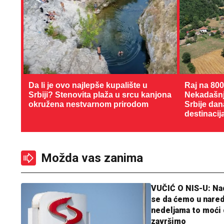
Da li je ovo najlepše kupalište u
Raj na 80
Srbiji? Stenovita plaža u srcu kanjona
Nekadašnji
okružena nestvarnom prirodom
Srbije dan
destinacij
Možda vas zanima
VUČIĆ O NIS-U: N
se da ćemo u nare
nedeljama to moći 
završimo