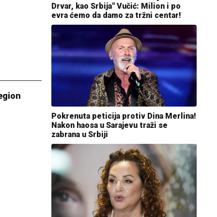
Drvar, kao Srbija" Vučić: Milion i po
evra ćemo da damo za tržni centar!
region
Pokrenuta peticija protiv Dina Merlina!
Nakon haosa u Sarajevu traži se
zabrana u Srbiji