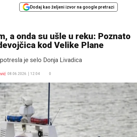
Dodaj kao željeni izvor na google pretrazi
m, a onda su ušle u reku: Poznato
devojčica kod Velike Plane
 potresla je selo Donja Livadica
vić
08.06.2026.
12:04
0