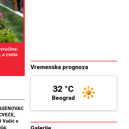
vrućine:
, a cveta
Vremenska prognoza
32 °C
Beograd
JASENOVAC
CVEĆE,
 Vučić o
ića:
Galerije