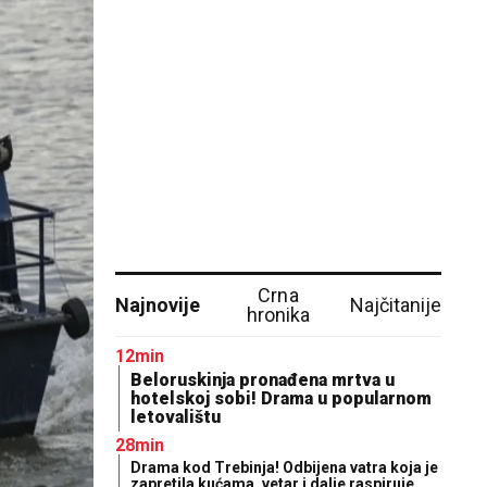
Crna
Najnovije
Najčitanije
hronika
12min
Beloruskinja pronađena mrtva u
hotelskoj sobi! Drama u popularnom
letovalištu
28min
Drama kod Trebinja! Odbijena vatra koja je
zapretila kućama, vetar i dalje raspiruje