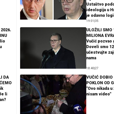
Ustaštvo pod
ideologija u H
je odavno log
19:01
|
35
 2026.
ULOŽILI SMO 
INU
MILIONA EVR
lio
Vučić pozvao 
u
Doveli smo 12
učestvujte za
nama
18:40
|
27
I DA
VUČIĆ DOBIO
AĆEMO
POKLON OD 
ik
"Ovo nikada u 
e li
nisam video"
lan?