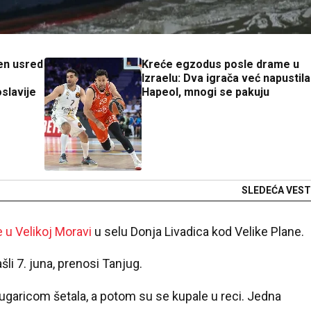
jen usred
Kreće egzodus posle drame u
Izraelu: Dva igrača već napustila
slavije
Hapeol, mnogi se pakuju
SLEDEĆA VEST
e u Velikoj Moravi
u selu Donja Livadica kod Velike Plane.
li 7. juna, prenosi Tanjug.
ugaricom šetala, a potom su se kupale u reci. Jedna