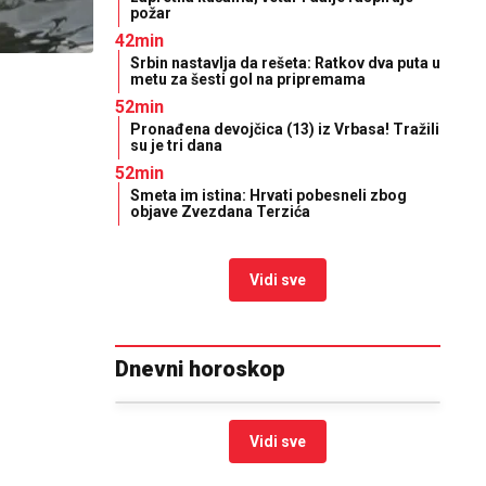
požar
42min
Srbin nastavlja da rešeta: Ratkov dva puta u
metu za šesti gol na pripremama
52min
Pronađena devojčica (13) iz Vrbasa! Tražili
su je tri dana
52min
Smeta im istina: Hrvati pobesneli zbog
objave Zvezdana Terzića
Vidi sve
Dnevni horoskop
Vidi sve