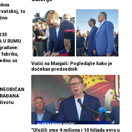
obna
rvatskoj, to
ično
135
A U RUMU
građane:
 fabrika,
jedno sa
Vučić na Manjači: Pogledajte kako je
dočekan predsednik
 NEOBIČAN
GRAĐANA
životu
"Uložili smo 4 miliona i 10 hiljada evra u