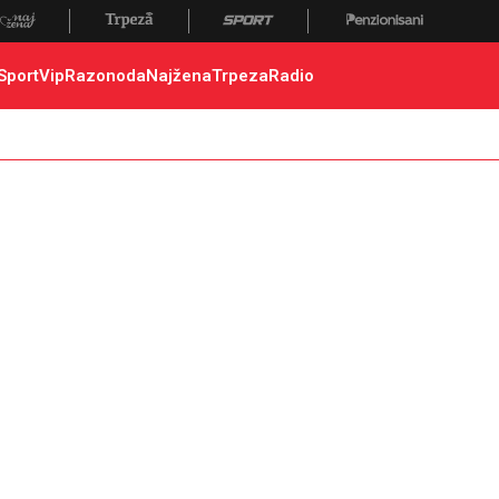
 poginuli, zaplena, carina
Sport
Vip
Razonoda
Najžena
Trpeza
Radio