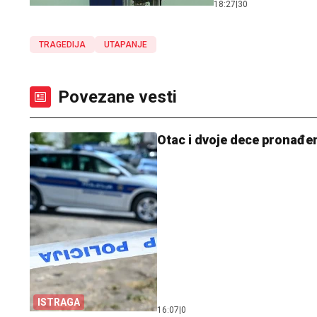
18:27
|
30
TRAGEDIJA
UTAPANJE
Povezane vesti
Otac i dvoje dece pronađeni
ISTRAGA
16:07
|
0