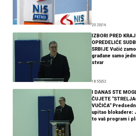
20:20
|
16
IZBORI PRED KRAJ
OPREDELIĆE SUDB
SRBIJE Vučić zamo
građane samo jedn
stvar
18:55
|
52
I DANAS STE MOGL
ČUJETE "STRELJ
VUČIĆA" Predsedn
upitao blokadere: J
to vaš program i p