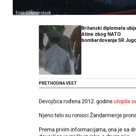
Foto: Shutterstock
Britanski diplomata ubi
Atine zbog NATO
bombardovanja SR Jugo
PRETHODNA VEST
Devojčica rođena 2012. godine
utopila s
Njeno telo su ronioci Žandarmerije pronaš
Prema prvim informacijama, ona je sa dr