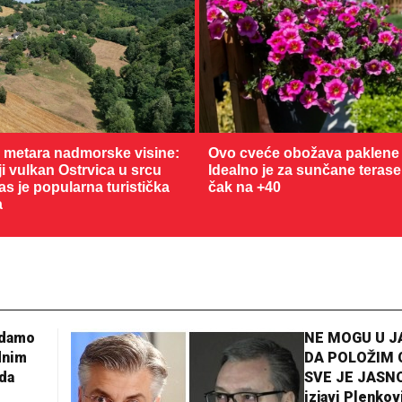
0 metara nadmorske visine:
Ovo cveće obožava paklene 
 vulkan Ostrvica u srcu
Idealno je za sunčane terase
as je popularna turistička
čak na +40
a
24 °C
Loznica
adamo
NE MOGU U 
dnim
DA POLOŽIM 
da
SVE JE JASNO
izjavi Plenkov