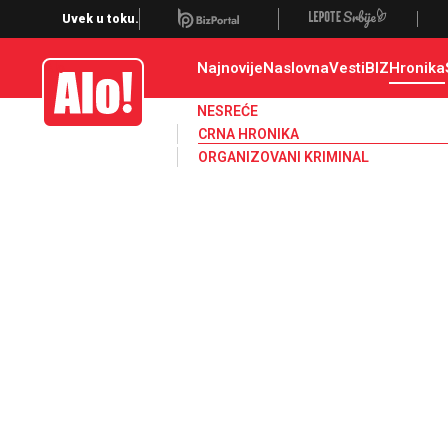
Crna hronika, smrt, ubistvo, likvidacija, krađa, pljačka, hapšenje, policija,
Uvek u toku.
Najnovije
Naslovna
Vesti
BIZ
Hronika
Alo
NESREĆE
CRNA HRONIKA
ORGANIZOVANI KRIMINAL