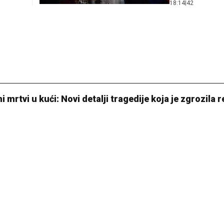
18:14
|
42
 mrtvi u kući: Novi detalji tragedije koja je zgrozila 