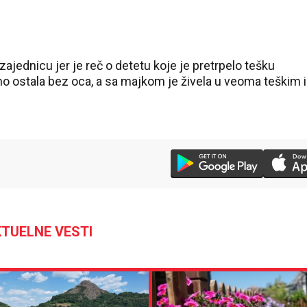
ajednicu jer je reč o detetu koje je pretrpelo tešku
no ostala bez oca, a sa majkom je živela u veoma teškim i
TUELNE VESTI