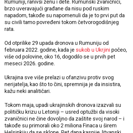
Rumuniji, ranivši ženu i dete. Rumunski zvaničnici,
brzo uveravajući građane da nisu pod ruskim
napadom, takođe su napomenuli da je to prvi put da
su civili tamo povređeni tokom četvorogodišnjeg
rata.
Od otprilike 29 upada dronova u Rumuniju od
februara 2022. godine, kada je
sukob u Ukrjini
počeo,
više od polovine, oko 16, dogodilo se u prvih pet
meseci 2026. godine.
Ukrajina sve više prelazi u ofanzivu protiv svog
nerijatelja, kao što to čini, spremnija je da insistira,
kažu neki analitičari.
Tokom maja, upadi ukrajinskih dronova izazvali su
političku krizu u Letoniji – usred optužbi da visoki
zvaničnici ne čine dovoljno da zaštite svoj narod – i
takođe su primorali oko 2 miliona Finaca u širem
Helsinkiju da se sklone. Pet dana kasnije, litvanski