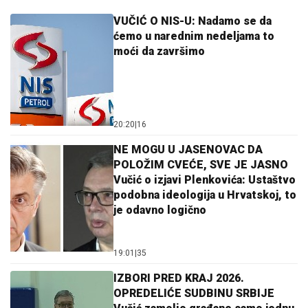
VUČIĆ O NIS-U: Nadamo se da
ćemo u narednim nedeljama to
moći da završimo
20:20
|
16
NE MOGU U JASENOVAC DA
POLOŽIM CVEĆE, SVE JE JASNO
Vučić o izjavi Plenkovića: Ustaštvo
podobna ideologija u Hrvatskoj, to
je odavno logično
19:01
|
35
IZBORI PRED KRAJ 2026.
OPREDELIĆE SUDBINU SRBIJE