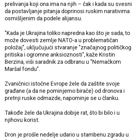
prelivanja koji ona ima na njih – čak i kada su svesni
da postavljanje pitanja doprinosi ruskim narativima
osmišljenim da podele alijansu.
"Kada je Ukrajina toliko napredna kao što je sada, to
može dovesti zemlje NATO-a u problematičan
položaj", uključujući stvaranje "značajnog političkog
pritiska i ogromne anksioznosti", kaže Kristin
Berzina, viši saradnik za odbranu u "Nemačkom
Maršal fondu".
Zvaničnici istočne Evrope žele da zaštite svoje
građane (a da ne pominjemo birače) od dronova i
pretnji ruske odmazde, napominje se u članku.
Takođe žele da Ukrajina dobije rat, što bi bilo i u
njihovu korist.
Dron je prošle nedelje udario u stambenu zgradu u