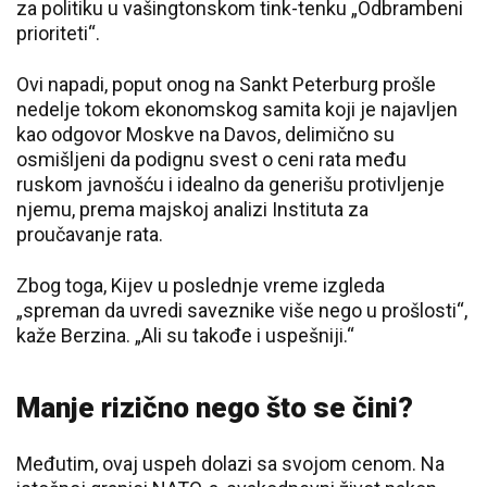
za politiku u vašingtonskom tink-tenku „Odbrambeni
prioriteti“.
Ovi napadi, poput onog na Sankt Peterburg prošle
nedelje tokom ekonomskog samita koji je najavljen
kao odgovor Moskve na Davos, delimično su
osmišljeni da podignu svest o ceni rata među
ruskom javnošću i idealno da generišu protivljenje
njemu, prema majskoj analizi Instituta za
proučavanje rata.
Zbog toga, Kijev u poslednje vreme izgleda
„spreman da uvredi saveznike više nego u prošlosti“,
kaže Berzina. „Ali su takođe i uspešniji.“
Manje rizično nego što se čini?
Međutim, ovaj uspeh dolazi sa svojom cenom. Na