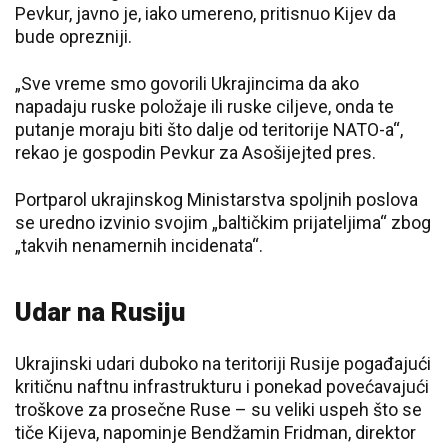
Pevkur, javno je, iako umereno, pritisnuo Kijev da
bude oprezniji.
„Sve vreme smo govorili Ukrajincima da ako
napadaju ruske položaje ili ruske ciljeve, onda te
putanje moraju biti što dalje od teritorije NATO-a“,
rekao je gospodin Pevkur za Asošijejted pres.
Portparol ukrajinskog Ministarstva spoljnih poslova
se uredno izvinio svojim „baltičkim prijateljima“ zbog
„takvih nenamernih incidenata“.
Udar na Rusiju
Ukrajinski udari duboko na teritoriji Rusije pogađajući
kritičnu naftnu infrastrukturu i ponekad povećavajući
troškove za prosečne Ruse – su veliki uspeh što se
tiče Kijeva, napominje Bendžamin Fridman, direktor