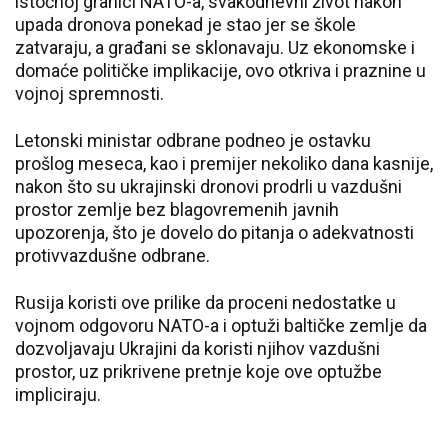
istočnoj granici NATO-a, svakodnevni život nakon
upada dronova ponekad je stao jer se škole
zatvaraju, a građani se sklonavaju. Uz ekonomske i
domaće političke implikacije, ovo otkriva i praznine u
vojnoj spremnosti.
Letonski ministar odbrane podneo je ostavku
prošlog meseca, kao i premijer nekoliko dana kasnije,
nakon što su ukrajinski dronovi prodrli u vazdušni
prostor zemlje bez blagovremenih javnih
upozorenja, što je dovelo do pitanja o adekvatnosti
protivvazdušne odbrane.
Rusija koristi ove prilike da proceni nedostatke u
vojnom odgovoru NATO-a i optuži baltičke zemlje da
dozvoljavaju Ukrajini da koristi njihov vazdušni
prostor, uz prikrivene pretnje koje ove optužbe
impliciraju.