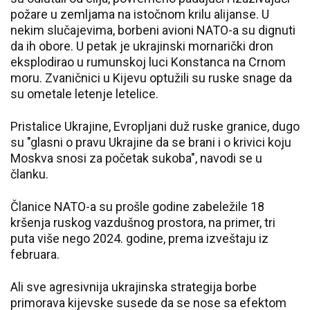
požare u zemljama na istočnom krilu alijanse. U
nekim slučajevima, borbeni avioni NATO-a su dignuti
da ih obore. U petak je ukrajinski mornarički dron
eksplodirao u rumunskoj luci Konstanca na Crnom
moru. Zvaničnici u Kijevu optužili su ruske snage da
su ometale letenje letelice.
Pristalice Ukrajine, Evropljani duž ruske granice, dugo
su "glasni o pravu Ukrajine da se brani i o krivici koju
Moskva snosi za početak sukoba", navodi se u
članku.
Članice NATO-a su prošle godine zabeležile 18
kršenja ruskog vazdušnog prostora, na primer, tri
puta više nego 2024. godine, prema izveštaju iz
februara.
Ali sve agresivnija ukrajinska strategija borbe
primorava kijevske susede da se nose sa efektom