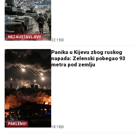
NEZAUSTAVLJIVI!
22:19
|
0
Panika u Kijevu zbog ruskog
napada: Zelenski pobegao 93
metra pod zemlju
PAKLENO!
18:18
|
0