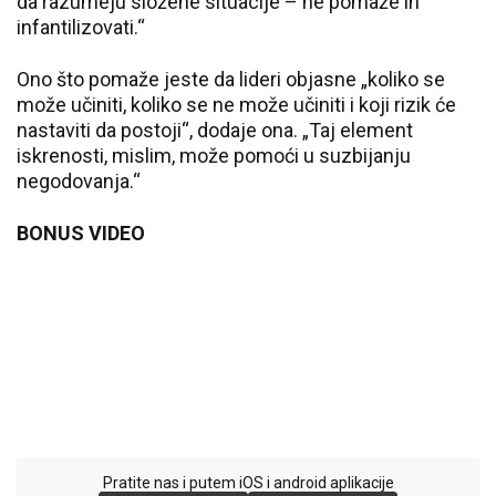
da razumeju složene situacije – ne pomaže ih
infantilizovati.“
Ono što pomaže jeste da lideri objasne „koliko se
može učiniti, koliko se ne može učiniti i koji rizik će
nastaviti da postoji“, dodaje ona. „Taj element
iskrenosti, mislim, može pomoći u suzbijanju
negodovanja.“
BONUS VIDEO
Pratite nas i putem iOS i android aplikacije