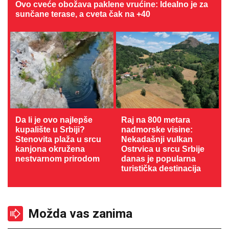
Ovo cveće obožava paklene vrućine: Idealno je za
sunčane terase, a cveta čak na +40
Da li je ovo najlepše
Raj na 800 metara
kupalište u Srbiji?
nadmorske visine:
Stenovita plaža u srcu
Nekadašnji vulkan
kanjona okružena
Ostrvica u srcu Srbije
nestvarnom prirodom
danas je popularna
turistička destinacija
Možda vas zanima