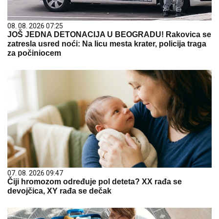
08. 08. 2026 07:25
JOŠ JEDNA DETONACIJA U BEOGRADU! Rakovica se
zatresla usred noći: Na licu mesta krater, policija traga
za počiniocem
07. 08. 2026 09:47
Čiji hromozom određuje pol deteta? XX rađa se
devojčica, XY rađa se dečak