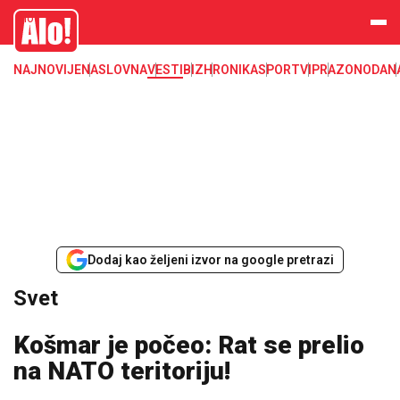
Svet, Ruske vesti, Planeta, Region
Alo
NAJNOVIJE
NASLOVNA
VESTI
BIZ
HRONIKA
SPORT
VIP
RAZONODA
N
Dodaj kao željeni izvor na google pretrazi
Svet
Košmar je počeo: Rat se prelio
na NATO teritoriju!