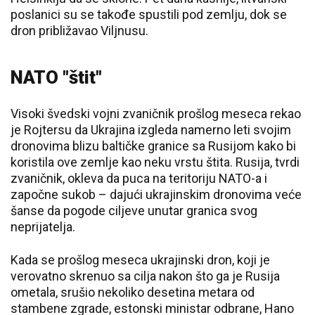
poslanici su se takođe spustili pod zemlju, dok se
dron približavao Viljnusu.
NATO "štit"
Visoki švedski vojni zvaničnik prošlog meseca rekao
je Rojtersu da Ukrajina izgleda namerno leti svojim
dronovima blizu baltičke granice sa Rusijom kako bi
koristila ove zemlje kao neku vrstu štita. Rusija, tvrdi
zvaničnik, okleva da puca na teritoriju NATO-a i
započne sukob – dajući ukrajinskim dronovima veće
šanse da pogode ciljeve unutar granica svog
neprijatelja.
Kada se prošlog meseca ukrajinski dron, koji je
verovatno skrenuo sa cilja nakon što ga je Rusija
ometala, srušio nekoliko desetina metara od
stambene zgrade, estonski ministar odbrane, Hano