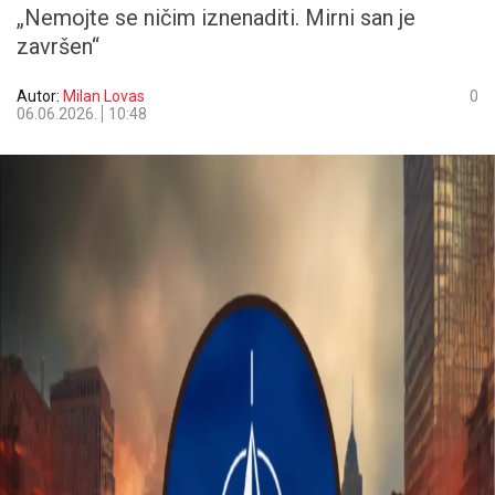
„Nemojte se ničim iznenaditi. Mirni san je
završen“
Autor:
Milan Lovas
0
06.06.2026.
10:48