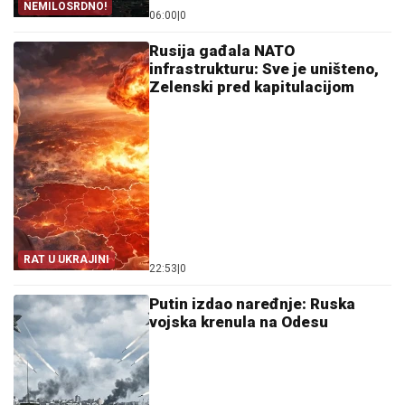
NEMILOSRDNO!
06:00
|
0
Rusija gađala NATO
infrastrukturu: Sve je uništeno,
Zelenski pred kapitulacijom
RAT U UKRAJINI
22:53
|
0
Putin izdao naređnje: Ruska
vojska krenula na Odesu