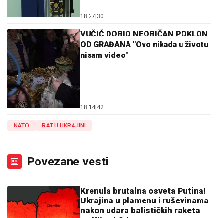
18:27
|
30
VUČIĆ DOBIO NEOBIČAN POKLON
OD GRAĐANA "Ovo nikada u životu
nisam video"
18:14
|
42
NATO
RAT U UKRAJINI
Povezane vesti
Krenula brutalna osveta Putina!
Ukrajina u plamenu i ruševinama
nakon udara balističkih raketa