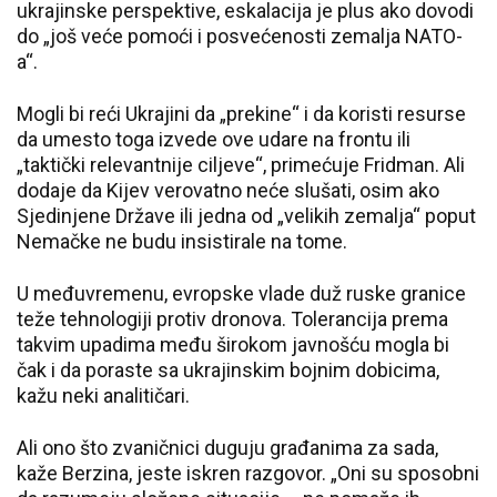
ukrajinske perspektive, eskalacija je plus ako dovodi
do „još veće pomoći i posvećenosti zemalja NATO-
a“.
Mogli bi reći Ukrajini da „prekine“ i da koristi resurse
da umesto toga izvede ove udare na frontu ili
„taktički relevantnije ciljeve“, primećuje Fridman. Ali
dodaje da Kijev verovatno neće slušati, osim ako
Sjedinjene Države ili jedna od „velikih zemalja“ poput
Nemačke ne budu insistirale na tome.
U međuvremenu, evropske vlade duž ruske granice
teže tehnologiji protiv dronova. Tolerancija prema
takvim upadima među širokom javnošću mogla bi
čak i da poraste sa ukrajinskim bojnim dobicima,
kažu neki analitičari.
Ali ono što zvaničnici duguju građanima za sada,
kaže Berzina, jeste iskren razgovor. „Oni su sposobni