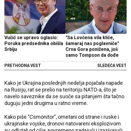
Vučić se upravo oglasio:
"Sa Lovćena vila kliče,
Poruka predsednika obišla
šamaraj nas poglavniče"
Srbiju
Crna Gora ponižena, još
samo Tompson da dođe
PRETHODNA VEST
SLEDEĆA VEST
Kako je Ukrajina poslednjih nedelja pojačala napade
na Rusiju, rat se prelio na teritoriju NATO-a, što je
navelo saveznike da se suoče sa pitanjem šta tačno
duguju jedni drugima u ratno vreme.
Kako piše "Csmonitor", ometani od strane i ruske i
ukrajinske vojske, dronovi natovareni eksplozivom
su odlutali od cilja, povremeno padajući i izazivajući