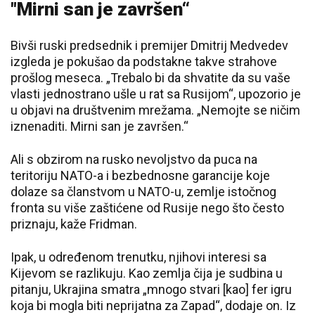
"Mirni san je završen“
Bivši ruski predsednik i premijer Dmitrij Medvedev
izgleda je pokušao da podstakne takve strahove
prošlog meseca. „Trebalo bi da shvatite da su vaše
vlasti jednostrano ušle u rat sa Rusijom“, upozorio je
u objavi na društvenim mrežama. „Nemojte se ničim
iznenaditi. Mirni san je završen.“
Ali s obzirom na rusko nevoljstvo da puca na
teritoriju NATO-a i bezbednosne garancije koje
dolaze sa članstvom u NATO-u, zemlje istočnog
fronta su više zaštićene od Rusije nego što često
priznaju, kaže Fridman.
Ipak, u određenom trenutku, njihovi interesi sa
Kijevom se razlikuju. Kao zemlja čija je sudbina u
pitanju, Ukrajina smatra „mnogo stvari [kao] fer igru
koja bi mogla biti neprijatna za Zapad“, dodaje on. Iz