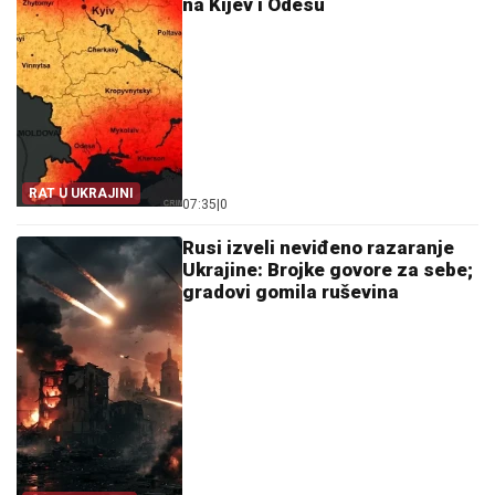
na Kijev i Odesu
RAT U UKRAJINI
07:35
|
0
Rusi izveli neviđeno razaranje
Ukrajine: Brojke govore za sebe;
gradovi gomila ruševina