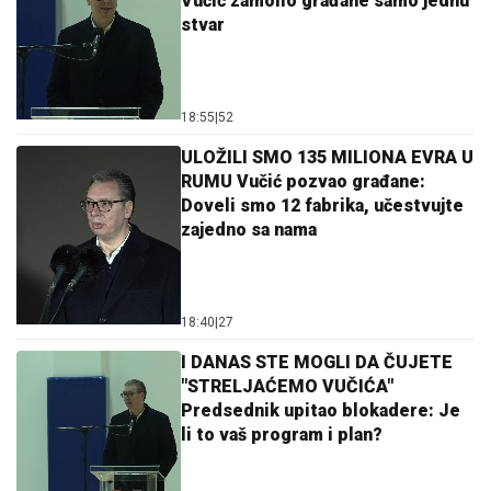
Vučić zamolio građane samo jednu
stvar
18:55
|
52
ULOŽILI SMO 135 MILIONA EVRA U
RUMU Vučić pozvao građane:
Doveli smo 12 fabrika, učestvujte
zajedno sa nama
18:40
|
27
I DANAS STE MOGLI DA ČUJETE
"STRELJAĆEMO VUČIĆA"
Predsednik upitao blokadere: Je
li to vaš program i plan?