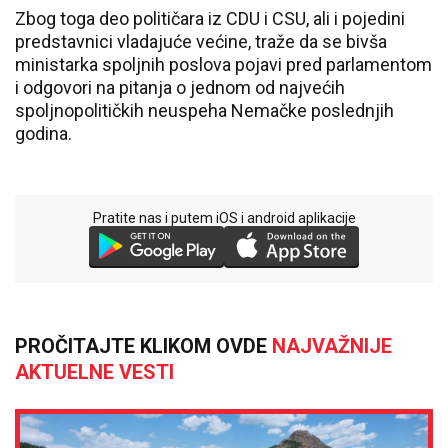
Zbog toga deo političara iz CDU i CSU, ali i pojedini
predstavnici vladajuće većine, traže da se bivša
ministarka spoljnih poslova pojavi pred parlamentom
i odgovori na pitanja o jednom od najvećih
spoljnopolitičkih neuspeha Nemačke poslednjih
godina.
Pratite nas i putem iOS i android aplikacije
PROČITAJTE KLIKOM OVDE
NAJVAŽNIJE
AKTUELNE VESTI