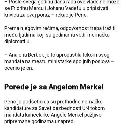
– Posle svega godinu dana rada ove vlade ne može
se Fridrihu Mercu i Johanu Vadefulu pripisivati
krivica za ovaj poraz – rekao je Penc.
Prema njegovim rečima, odgovornost treba tražiti
među ljudima koji su godinama vodili nemačku
diplomatiju.
– Analena Berbok je to upropastila tokom svog
mandata na mestu ministarke spoljnih poslova –
ocenio je on.
Porede je sa Angelom Merkel
Penc je podsetio da su prethodne nemačke
kandidature za Savet bezbednosti UN tokom
mandata kancelarke Angele Merkel pažljivo
pripremane godinama unapred.