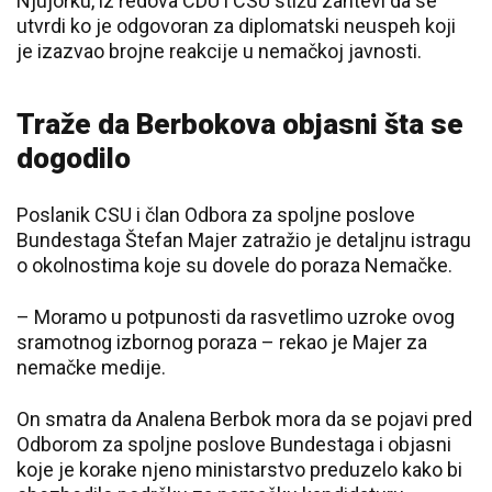
Njujorku, iz redova CDU i CSU stižu zahtevi da se
utvrdi ko je odgovoran za diplomatski neuspeh koji
je izazvao brojne reakcije u nemačkoj javnosti.
Traže da Berbokova objasni šta se
dogodilo
Poslanik CSU i član Odbora za spoljne poslove
Bundestaga Štefan Majer zatražio je detaljnu istragu
o okolnostima koje su dovele do poraza Nemačke.
– Moramo u potpunosti da rasvetlimo uzroke ovog
sramotnog izbornog poraza – rekao je Majer za
nemačke medije.
On smatra da Analena Berbok mora da se pojavi pred
Odborom za spoljne poslove Bundestaga i objasni
koje je korake njeno ministarstvo preduzelo kako bi