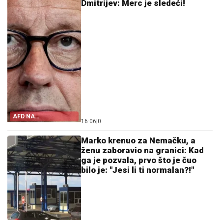
Dmitrijev: Merc je sledeći!
AFD NA
16:06
|
0
ISTORIJSKOM
MAKSIMUMU
Marko krenuo za Nemačku, a
ženu zaboravio na granici: Kad
ga je pozvala, prvo što je čuo
bilo je: "Jesi li ti normalan?!"