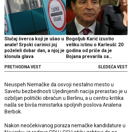
Slučaj šverca koji je ušao u
Bogoljub Karić izustio
anale! Srpski carinici joj
veliku istinu o Karleuši: 20
poželeli dobar dan, a njoj je
godina od priče da je
klonula glava
Bojana prevarila sa
telohraniteljem, stric rešio
PRETHODNA VEST
SLEDEĆA VEST
da otkrije
Neuspeh Nemačke da osvoji nestalno mesto u
Savetu bezbednosti Ujedinjenih nacija prerastao je u
ozbiljan politički obračun u Berlinu, a u centru kritika
našla se bivša ministarka spoljnih poslova Analena
Berbok.
Nakon neočekivanog poraza nemačke kandidature u