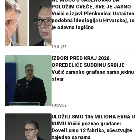
POLOŽIM CVEĆE, SVE JE JASNO
Vučić o izjavi Plenkovića: Ustaštvo
podobna ideologija u Hrvatskoj, to
je odavno logično
19:01
|
35
IZBORI PRED KRAJ 2026.
OPREDELIĆE SUDBINU SRBIJE
Vučić zamolio građane samo jednu
stvar
18:55
|
52
ULOŽILI SMO 135 MILIONA EVRA U
RUMU Vučić pozvao građane:
Doveli smo 12 fabrika, učestvujte
zajedno sa nama