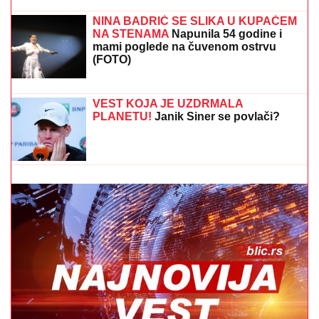
BORA SANTANA IMA OZBILJAN
BIZNIS ZA KOJI SE MALO ZNA
Pored
rijalitija i voditeljstva novac mu kaplje i
od ovog posla: "Ljudi mi dolaze
svakodnevno"
"OKO SINA PERUNA NE MOŽE NIKO DA NAM
POMOGNE"
Žena Ognjena Amidžića zbog ćerke Lole
unajmila DADILJU IZ AZIJE, pa priznala sa čim se
suočavaju u domu! (FOTO)
LANČANI SUDAR NA GAZELI
Jedna
osoba odmah prevezena u bolnicu,