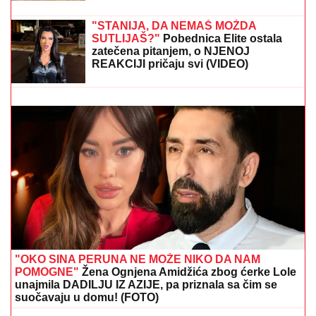
DVORIŠTU I IMANJU! U
Valjevu
uhapšen begunac za kojim je bila
raspisana potraga: Objavljen
dramatičan snimak akcije
"VOLIM STARIJE DEVOJKE"
Mina i Viktor progovorili
o PRESELJENJU I BRAKU, pa OPLELI po rijaliti
učesnicima: "Ledena kraljica je opelješila deda
Daneta (VIDEO)
"STANIJA, DA NEMAŠ MOŽDA
SUTLIJAŠ?"
Pobednica Elite ostala
zatečena pitanjem, o NJENOJ
REAKCIJI pričaju svi (VIDEO)