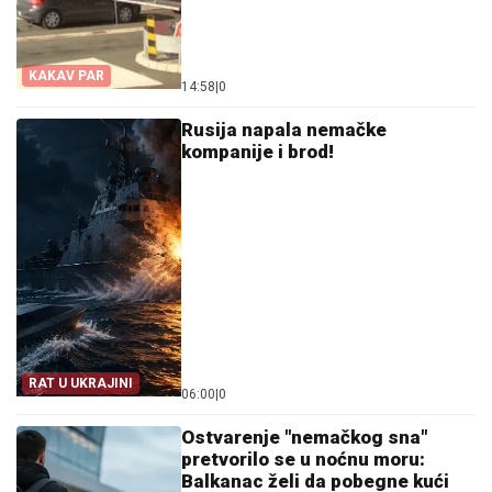
KAKAV PAR
14:58
|
0
Rusija napala nemačke
kompanije i brod!
RAT U UKRAJINI
06:00
|
0
Ostvarenje "nemačkog sna"
pretvorilo se u noćnu moru:
Balkanac želi da pobegne kući