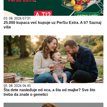
03. 08. 2026 07:31
25.000 kupaca već kupuje uz PerSu Extra. A ti? Saznaj
više
05. 08. 2026 06:45
Šta dete nasleđuje od oca, a šta od majke? Sve što
treba da znate o genetici