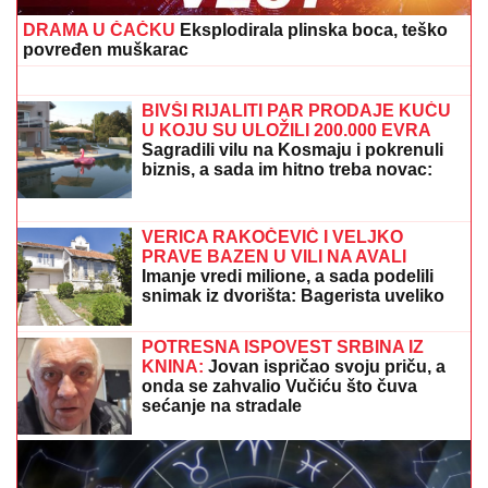
stvaraju se gužve
NINA BADRIĆ SE SLIKA U KUPAĆEM
NA STENAMA
Napunila 54 godine i
mami poglede na čuvenom ostrvu
(FOTO)
Žestoka odmazda i novi udar: Zbog ove Trampove
odluke Peking je odmah podigao uzbunu
VEST KOJA JE UZDRMALA
PLANETU!
Janik Siner se povlači?