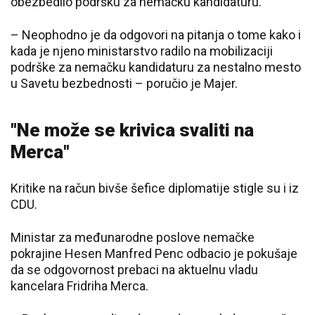
obezbedilo podršku za nemačku kandidaturu.
– Neophodno je da odgovori na pitanja o tome kako i
kada je njeno ministarstvo radilo na mobilizaciji
podrške za nemačku kandidaturu za nestalno mesto
u Savetu bezbednosti – poručio je Majer.
"Ne može se krivica svaliti na
Merca"
Kritike na račun bivše šefice diplomatije stigle su i iz
CDU.
Ministar za međunarodne poslove nemačke
pokrajine Hesen Manfred Penc odbacio je pokušaje
da se odgovornost prebaci na aktuelnu vladu
kancelara Fridriha Merca.