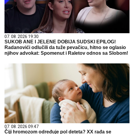
07. 08. 2026 19:30
SUKOB ANE I JELENE DOBIJA SUDSKI EPILOG!
Radanovići odlučili da tuže pevačicu, hitno se oglasio
njihov advokat: Spomenut i Raletov odnos sa Slobom!
07. 08. 2026 09:47
Čiji hromozom određuje pol deteta? XX rađa se