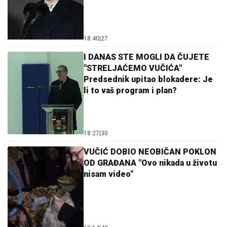
18:40
|
27
I DANAS STE MOGLI DA ČUJETE
"STRELJAĆEMO VUČIĆA"
Predsednik upitao blokadere: Je
li to vaš program i plan?
18:27
|
30
VUČIĆ DOBIO NEOBIČAN POKLON
OD GRAĐANA "Ovo nikada u životu
nisam video"