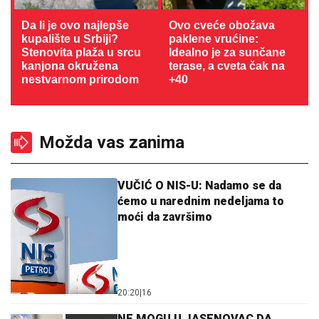
Da li je ovo najlepše
Ovo cveće obožava
kupalište u Srbiji?
paklene vrućine:
Stenovita plaža u srcu
Idealno je za sunčane
kanjona okružena
terase, a cveta čak na
nestvarnom prirodom
+40
Možda vas zanima
VUČIĆ O NIS-U: Nadamo se da
ćemo u narednim nedeljama to
moći da završimo
20:20
|
16
NE MOGU U JASENOVAC DA