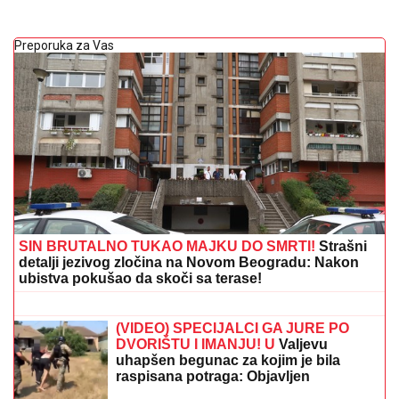
Preporuka za Vas
SIN BRUTALNO TUKAO MAJKU DO SMRTI!
Strašni
detalji jezivog zločina na Novom Beogradu: Nakon
ubistva pokušao da skoči sa terase!
"NJU TREBA LEČITI"
Marija Kulić se
oglasila nakon pomirenja Miljane i
Zole: Pokazala kakve poruke dobija i
otkrila sve o njihovom odnosu
(VIDEO) SPECIJALCI GA JURE PO