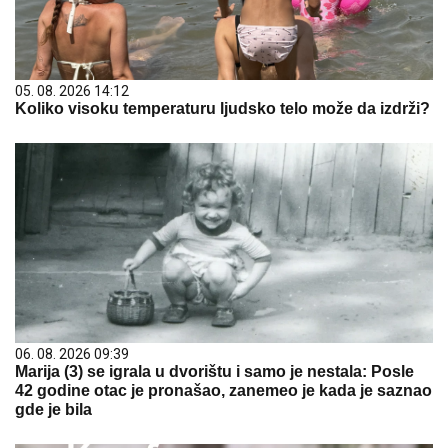
05. 08. 2026 14:12
Koliko visoku temperaturu ljudsko telo može da izdrži?
06. 08. 2026 09:39
Marija (3) se igrala u dvorištu i samo je nestala: Posle
42 godine otac je pronašao, zanemeo je kada je saznao
gde je bila