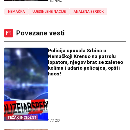
18:14
|
42
NEMAČKA
UJEDINJENE NACIJE
ANALENA BERBOK
Povezane vesti
Policija upucala Srbina u
Nemačkoj! Krenuo na patrolu
lopatom, njegov brat se zaleteo
kolima i udario policajca, opšti
haos!
TEŽAK INCIDENT
17:12
|
0