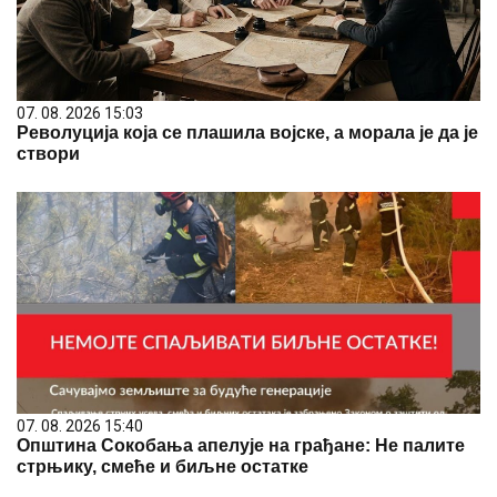
07. 08. 2026 15:03
Револуција која се плашила војске, а морала је да је
створи
07. 08. 2026 15:40
Општина Сокобања апелује на грађане: Не палите
стрњику, смеће и биљне остатке