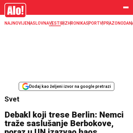
Svet, Ruske vesti, Planeta, Region
Alo
NAJNOVIJE
NASLOVNA
VESTI
BIZ
HRONIKA
SPORT
VIP
RAZONODA
N
Dodaj kao željeni izvor na google pretrazi
Svet
Debakl koji trese Berlin: Nemci
traže saslušanje Berbokove,
poraz u UN izazvao haos