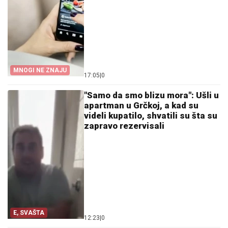
MNOGI NE ZNAJU
17:05
|
0
"Samo da smo blizu mora": Ušli u
apartman u Grčkoj, a kad su
videli kupatilo, shvatili su šta su
zapravo rezervisali
E, SVAŠTA
12:23
|
0