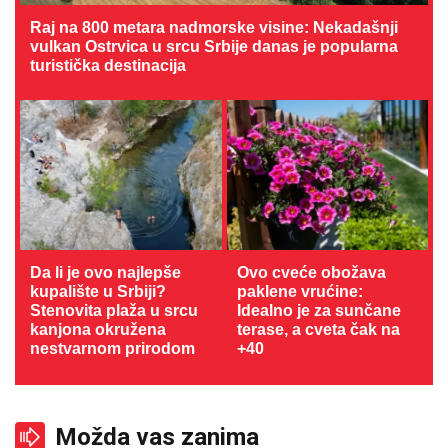
Raj na 800 metara nadmorske visine: Nekadašnji
vulkan Ostrvica u srcu Srbije danas je popularna
turistička destinacija
Da li je ovo najlepše
Ovo cveće obožava
kupalište u Srbiji?
paklene vrućine:
Stenovita plaža u srcu
Idealno je za sunčane
kanjona okružena
terase, a cveta čak na
nestvarnom prirodom
+40
Možda vas zanima