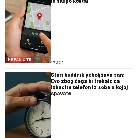
ih skupo košta!
NE PANIČITE
17:30
|
0
Stari budilnik poboljšava san:
Evo zbog čega bi trebalo da
izbacite telefon iz sobe u kojoj
spavate