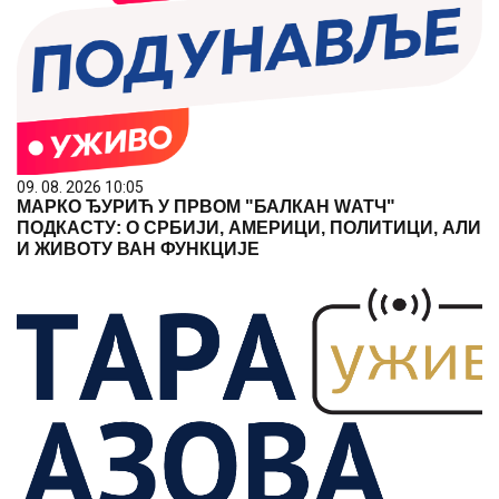
09. 08. 2026 10:05
МАРКО ЂУРИЋ У ПРВОМ "БАЛКАН WАТЧ"
ПОДКАСТУ: О СРБИЈИ, АМЕРИЦИ, ПОЛИТИЦИ, АЛИ
И ЖИВОТУ ВАН ФУНКЦИЈЕ