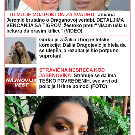
"TO MU JE MOJ POKLON ZA SVADBU"
Jovana
Jeremić brutalno o Draganovoj veridbi, DETALJIMA
VENČANJA SA TIGROM, žestoko preti:"Nisam ušla u
pekaru da pravim kiflice" (VIDEO)
Gorko je zažalila zbog estetske
korekcije: Dalila Dragojević je htela da
se ulepša, a rezultat je bio potpuno
suprotan!
STRAVIČNA NESREĆA KOD
JASENOVIKA!
Strahuje se da ima
TEŠKO POVREĐENIH, sve vrvi od
policije i Hitne pomoći (FOTO)