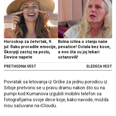
Horoskop za četvrtak, 9.
Bolna istina o stanju naše
jul: Raku proradile emocije,
pevačice! Ostala bez kose,
Škorpiji zastoj na poslu,
a evo šta su joj lekari
Device napete
ustanovili!
PRETHODNA VEST
SLEDEĆA VEST
Povratak sa letovanja iz Grčke za jednu porodicu iz
Srbije pretvorio se u pravu dramu nakon što su na
pumpi kod Kumanova izgubili mobilni telefon sa
fotografijama svoje dece koje, kako navode, možda
nisu sačuvane na iCloudu.