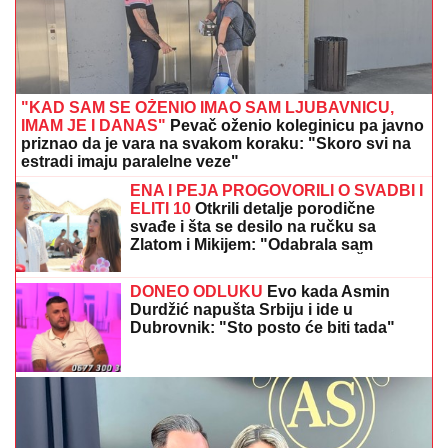
"KAD SAM SE OŽENIO IMAO SAM LJUBAVNICU,
IMAM JE I DANAS"
Pevač oženio koleginicu pa javno
priznao da je vara na svakom koraku: "Skoro svi na
estradi imaju paralelne veze"
ENA I PEJA PROGOVORILI O SVADBI I
ELITI 10
Otkrili detalje porodične
svađe i šta se desilo na ručku sa
Zlatom i Mikijem: "Odabrala sam
venčanicu, pevaće Andreana Čekić"
DONEO ODLUKU
Evo kada Asmin
Durdžić napušta Srbiju i ide u
Dubrovnik: "Sto posto će biti tada"