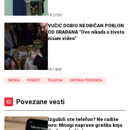
18:27
|
30
VUČIĆ DOBIO NEOBIČAN POKLON
OD GRAĐANA "Ovo nikada u životu
nisam video"
18:14
|
42
GRČKA
POMOĆ
TELEFON
SRPSKA PORODICA
Povezane vesti
Izgubili ste telefon? Ne radite
ovo: Mnogi naprave grešku koja