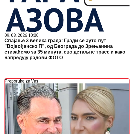
09. 08. 2026 10:00
Спајање 3 велика града: Гради се ауто-пут
"Војвођанско П", од Београда до Зрењанина
стизаћемо за 35 минута, ево детаљне трасе и како
напредују радови ФОТО
Preporuka za Vas