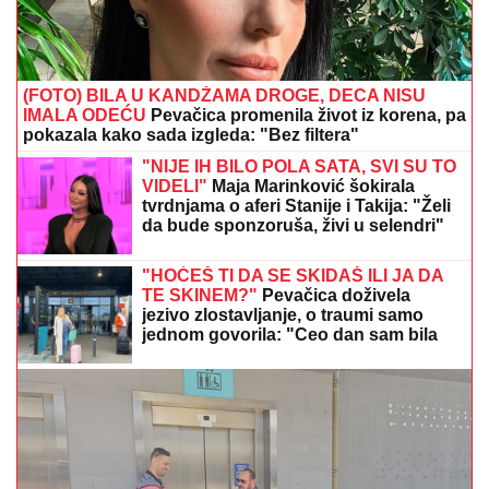
(FOTO) BILA U KANDŽAMA DROGE, DECA NISU
IMALA ODEĆU
Pevačica promenila život iz korena, pa
pokazala kako sada izgleda: "Bez filtera"
"NIJE IH BILO POLA SATA, SVI SU TO
VIDELI"
Maja Marinković šokirala
tvrdnjama o aferi Stanije i Takija: "Želi
da bude sponzoruša, živi u selendri"
"HOĆEŠ TI DA SE SKIDAŠ ILI JA DA
TE SKINEM?"
Pevačica doživela
jezivo zlostavljanje, o traumi samo
jednom govorila: "Ceo dan sam bila
zaključana"