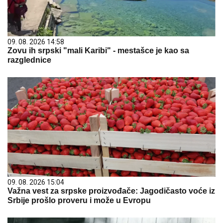
09. 08. 2026 14:58
Zovu ih srpski "mali Karibi" - mestašce je kao sa
razglednice
09. 08. 2026 15:04
Važna vest za srpske proizvođače: Jagodičasto voće iz
Srbije prošlo proveru i može u Evropu