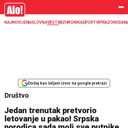
Društvo, društvene teme
Alo
NAJNOVIJE
NASLOVNA
VESTI
BIZ
HRONIKA
SPORT
VIP
RAZONODA
N
Dodaj kao željeni izvor na google pretrazi
Društvo
Jedan trenutak pretvorio
letovanje u pakao! Srpska
porodica sada moli sve putnike