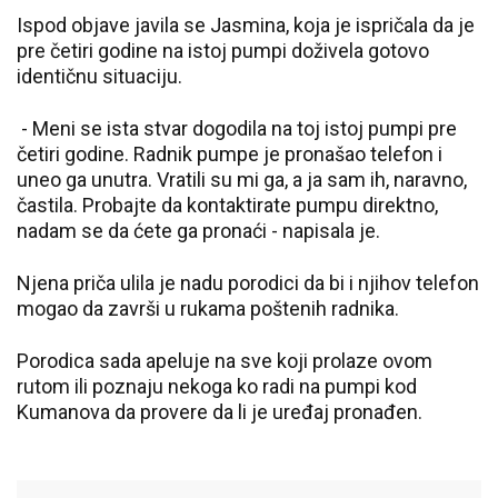
Ispod objave javila se Jasmina, koja je ispričala da je
pre četiri godine na istoj pumpi doživela gotovo
identičnu situaciju.
- Meni se ista stvar dogodila na toj istoj pumpi pre
četiri godine. Radnik pumpe je pronašao telefon i
uneo ga unutra. Vratili su mi ga, a ja sam ih, naravno,
častila. Probajte da kontaktirate pumpu direktno,
nadam se da ćete ga pronaći - napisala je.
Njena priča ulila je nadu porodici da bi i njihov telefon
mogao da završi u rukama poštenih radnika.
Porodica sada apeluje na sve koji prolaze ovom
rutom ili poznaju nekoga ko radi na pumpi kod
Kumanova da provere da li je uređaj pronađen.