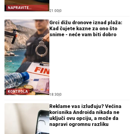
NAPRAVITE
21:00
|
0
PROMENU
Grci dižu dronove iznad plaža:
Kad čujete kazne za ono što
snime - neće vam biti dobro
KONTROLA
18:30
|
0
Reklame vas izluđuju? Većina
korisnika Androida nikada ne
uključi ovu opciju, a može da
napravi ogromnu razliku