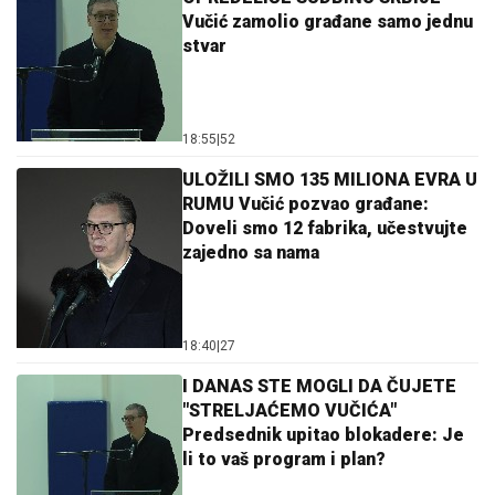
Vučić zamolio građane samo jednu
stvar
18:55
|
52
ULOŽILI SMO 135 MILIONA EVRA U
RUMU Vučić pozvao građane:
Doveli smo 12 fabrika, učestvujte
zajedno sa nama
18:40
|
27
I DANAS STE MOGLI DA ČUJETE
"STRELJAĆEMO VUČIĆA"
Predsednik upitao blokadere: Je
li to vaš program i plan?