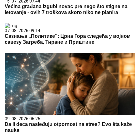
15. 07. 2026 07:44
Većina građana izgubi novac pre nego što stigne na
letovanje - ovih 7 troškova skoro niko ne planira
07. 08. 2026 09:14
Сазнања „Политике”: Црна Гора следећа у војном
савезу Загреба, Тиране и Приштине
09. 08. 2026 06:26
Da li deca nasleđuju otpornost na stres? Evo šta kaže
nauka