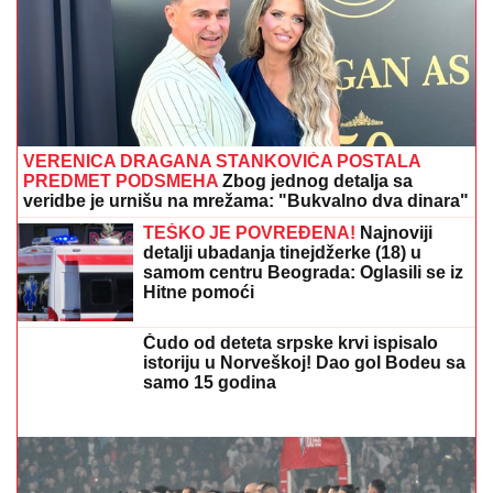
VERENICA DRAGANA STANKOVIĆA POSTALA
PREDMET PODSMEHA
Zbog jednog detalja sa
veridbe je urnišu na mrežama: "Bukvalno dva dinara"
TEŠKO JE POVREĐENA!
Najnoviji
detalji ubadanja tinejdžerke (18) u
samom centru Beograda: Oglasili se iz
Hitne pomoći
Čudo od deteta srpske krvi ispisalo
istoriju u Norveškoj! Dao gol Bodeu sa
samo 15 godina