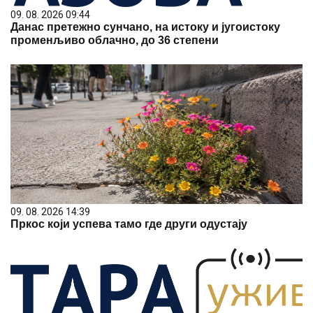
09. 08. 2026 09:44
Данас претежно сунчано, на истоку и југоистоку
променљиво облачно, до 36 степени
09. 08. 2026 14:39
Пркос који успева тамо где други одустају