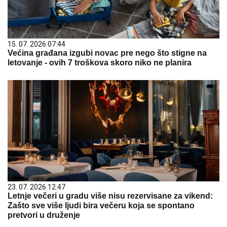
15. 07. 2026 07:44
Većina građana izgubi novac pre nego što stigne na
letovanje - ovih 7 troškova skoro niko ne planira
23. 07. 2026 12:47
Letnje večeri u gradu više nisu rezervisane za vikend:
Zašto sve više ljudi bira večeru koja se spontano
pretvori u druženje