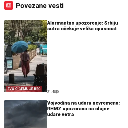
Povezane vesti
Alarmantno upozorenje: Srbiju
sutra očekuje velika opasnost
EVO O ČEMU JE REČ
21:48
|
0
Vojvodina na udaru nevremena:
RHMZ upozorava na olujne
udare vetra