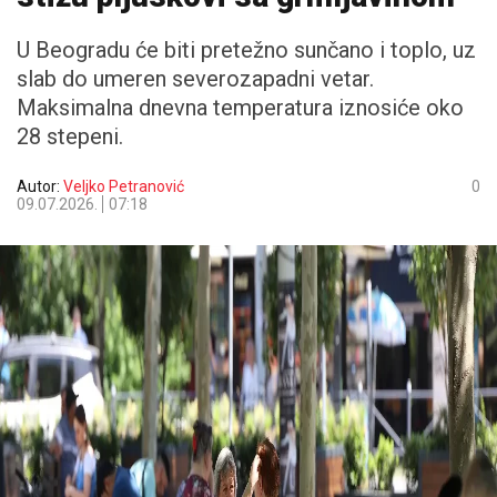
U Beogradu će biti pretežno sunčano i toplo, uz
slab do umeren severozapadni vetar.
Maksimalna dnevna temperatura iznosiće oko
28 stepeni.
Autor:
Veljko Petranović
0
09.07.2026.
07:18