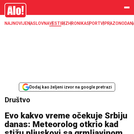
Društvo, društvene teme
Alo
NAJNOVIJE
NASLOVNA
VESTI
BIZ
HRONIKA
SPORT
VIP
RAZONODA
N
Dodaj kao željeni izvor na google pretrazi
Društvo
Evo kakvo vreme očekuje Srbiju
danas: Meteorolog otkrio kad
stižu pljuskovi sa grmljavinom