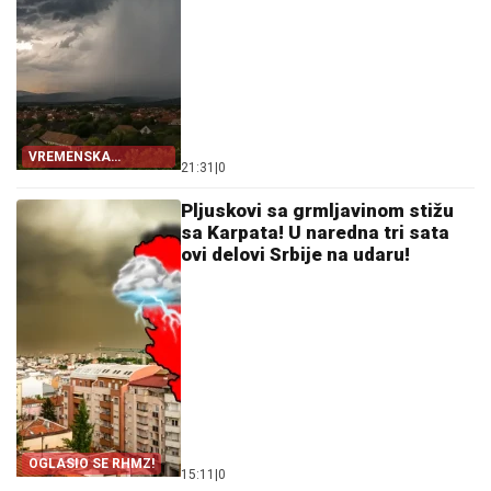
VREMENSKA
21:31
|
0
PROGNOZA
Pljuskovi sa grmljavinom stižu
sa Karpata! U naredna tri sata
ovi delovi Srbije na udaru!
OGLASIO SE RHMZ!
15:11
|
0