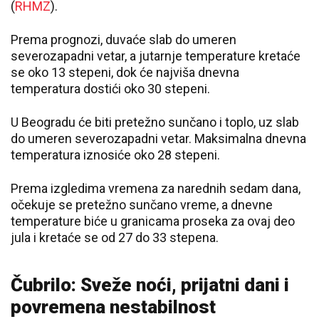
(
RHMZ
).
Prema prognozi, duvaće slab do umeren
severozapadni vetar, a jutarnje temperature kretaće
se oko 13 stepeni, dok će najviša dnevna
temperatura dostići oko 30 stepeni.
U Beogradu će biti pretežno sunčano i toplo, uz slab
do umeren severozapadni vetar. Maksimalna dnevna
temperatura iznosiće oko 28 stepeni.
Prema izgledima vremena za narednih sedam dana,
očekuje se pretežno sunčano vreme, a dnevne
temperature biće u granicama proseka za ovaj deo
jula i kretaće se od 27 do 33 stepena.
Čubrilo: Sveže noći, prijatni dani i
povremena nestabilnost