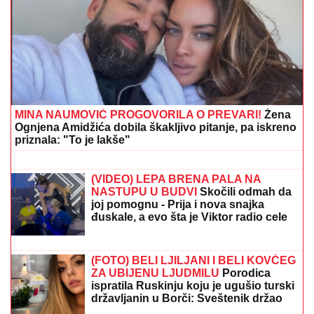
MINA NAUMOVIĆ PROGOVORILA O PREVARI!
Žena
Ognjena Amidžića dobila škakljivo pitanje, pa iskreno
priznala: "To je lakše"
VAŽNO ZA SVE PENZIONERE:
Oglasio se PIO fond, evo šta se
dešava sa isplatama novca
(VIDEO) LEPA BRENA PALA NA
NASTUPU U BUDVI
Skočili odmah da
joj pomognu - Prija i nova snajka
đuskale, a evo šta je Viktor radio cele
noći