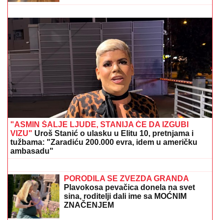
"STANIJA, DA NEMAŠ MOŽDA SUTLIJAŠ?"
Pobednica Elite ostala zatečena pitanjem, o NJENOJ
REAKCIJI pričaju svi (VIDEO)
(FOTO) BELI LJILJANI I BELI KOVČEG
ZA UBIJENU LJUDMILU
Porodica
ispratila Ruskinju koju je ugušio turski
državljanin u Borči: Sveštenik držao
opelo na Lešću
(FOTO, VIDEO) OVO JE ZORAN
OSUMNJIČEN ZA UBISTVO SVOJE
MAJKE NA NOVOM BEOGRADU!
Policija ga izvela bosog, KRVAVIH
nogu sa lisicama na rukama, ušao u
kola Hitne pomoći