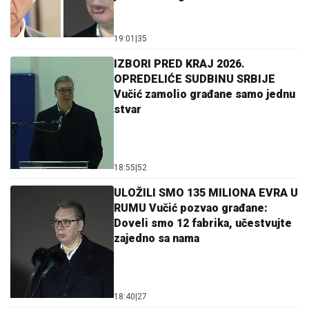
19:01
|
35
IZBORI PRED KRAJ 2026.
OPREDELIĆE SUDBINU SRBIJE
Vučić zamolio građane samo jednu
stvar
18:55
|
52
ULOŽILI SMO 135 MILIONA EVRA U
RUMU Vučić pozvao građane:
Doveli smo 12 fabrika, učestvujte
zajedno sa nama
18:40
|
27