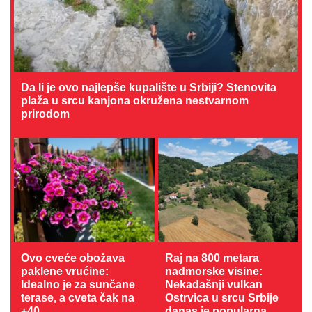
Da li je ovo najlepše kupalište u Srbiji? Stenovita
plaža u srcu kanjona okružena nestvarnom
prirodom
Ovo cveće obožava
Raj na 800 metara
paklene vrućine:
nadmorske visine:
Idealno je za sunčane
Nekadašnji vulkan
terase, a cveta čak na
Ostrvica u srcu Srbije
+40
danas je popularna