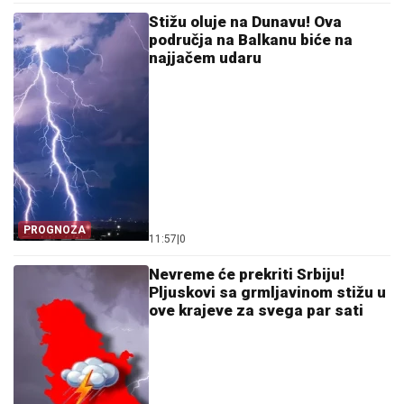
Stižu oluje na Dunavu! Ova
područja na Balkanu biće na
najjačem udaru
PROGNOZA
11:57
|
0
Nevreme će prekriti Srbiju!
Pljuskovi sa grmljavinom stižu u
ove krajeve za svega par sati