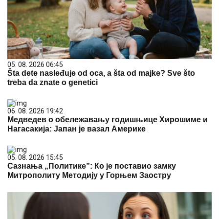
05. 08. 2026 06:45
Šta dete nasleđuje od oca, a šta od majke? Sve što
treba da znate o genetici
06. 08. 2026 19:42
Медведев о обележавању годишњице Хирошиме и
Нагасакија: Јапан је вазал Америке
05. 08. 2026 15:45
Сазнања „Политике”: Ко је поставио замку
Митрополиту Методију у Горњем Заостру