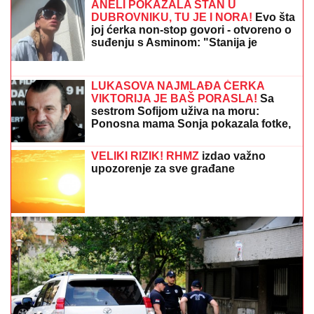
"PORODICI SAM PORUČILA - NE ŽELIM DA UMREM"
Voditeljka o najvećoj intimi: "Doktori su odmah
zakazali operaciju kad su shvatili stanje stvari", ovo je
samo jednom pričala
SPECIJALNA VEČERA
Matora okupila
najdraže ljude: Evo gde se opuštaju,
rijaliti učesnici puno srce (FOTO)
SIN BRUTALNO TUKAO MAJKU DO
SMRTI!
Strašni detalji jezivog zločina