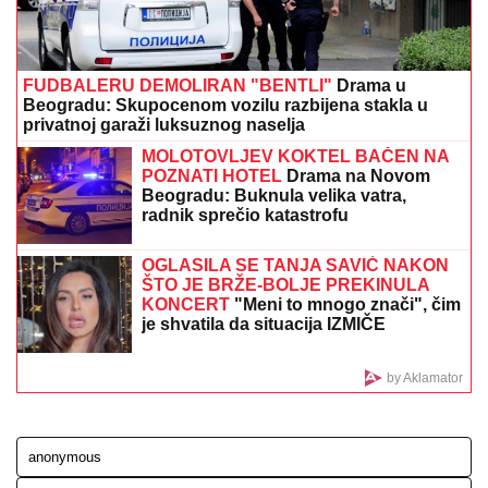
na Novom Beogradu: Nakon ubistva
pokušao da skoči sa terase!
Jovana Jeremić PREKINULA ĆUTANJE, šalje poruku
bivšem i otkriva NEPOZNATE DETALJE: "Devojka je
radnica u njegovoj firmi, pravi bureke"
"IMAO JE NAPADE, TREBALO SE
IZBORITI SA TIM"
Pevačica zbog
unuka sa autizmom otišla da živi na
selo, pa morala da donese najtežu
odluku: "Postao je agresivan"
ANELI POKAZALA STAN U