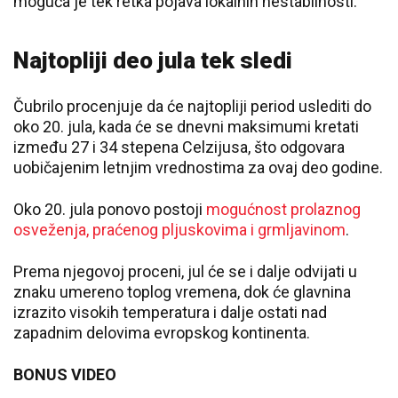
moguća je tek retka pojava lokalnih nestabilnosti.
Najtopliji deo jula tek sledi
Čubrilo procenjuje da će najtopliji period uslediti do
oko 20. jula, kada će se dnevni maksimumi kretati
između 27 i 34 stepena Celzijusa, što odgovara
uobičajenim letnjim vrednostima za ovaj deo godine.
Oko 20. jula ponovo postoji
mogućnost prolaznog
osveženja, praćenog pljuskovima i grmljavinom
.
Prema njegovoj proceni, jul će se i dalje odvijati u
znaku umereno toplog vremena, dok će glavnina
izrazito visokih temperatura i dalje ostati nad
zapadnim delovima evropskog kontinenta.
BONUS VIDEO