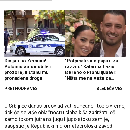
Divljao po Zemunu!
"Potpisali smo papire za
Polomio automobile i
razvod" Katarina Lazić
prozore, u stanu mu
iskreno o krahu ljubavi:
pronađena droga
"Ništa me ne veže za
njega"
PRETHODNA VEST
SLEDEĆA VEST
U Srbiji će danas preovlađivati sunčano i toplo vreme,
dok će se više oblačnosti i slaba kiša zadržati još
samo tokom jutra na jugu i jugoistoku zemlje,
saopštio je Republički hidrometeorološki zavod