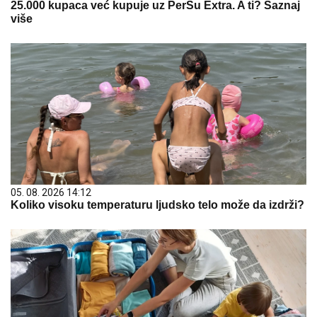
25.000 kupaca već kupuje uz PerSu Extra. A ti? Saznaj
više
05. 08. 2026 14:12
Koliko visoku temperaturu ljudsko telo može da izdrži?