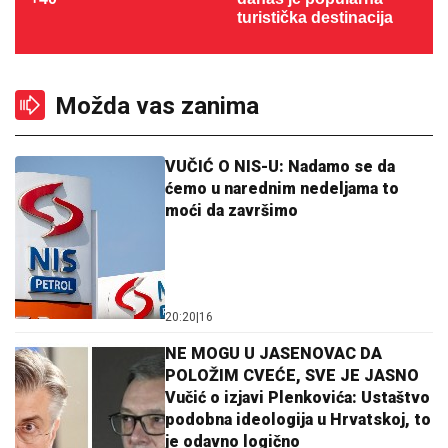
turistička destinacija
Možda vas zanima
VUČIĆ O NIS-U: Nadamo se da
ćemo u narednim nedeljama to
moći da završimo
20:20
|
16
NE MOGU U JASENOVAC DA
POLOŽIM CVEĆE, SVE JE JASNO
Vučić o izjavi Plenkovića: Ustaštvo
podobna ideologija u Hrvatskoj, to
je odavno logično