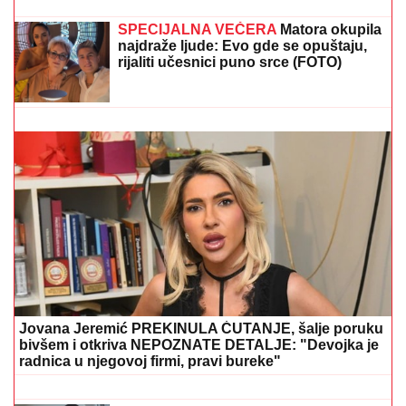
"ASMIN ŠALJE LJUDE, STANIJA ĆE DA IZGUBI
VIZU"
Uroš Stanić o ulasku u Elitu 10, pretnjama i
tužbama: "Zaradiću 200.000 evra, idem u američku
ambasadu"
PROVERE U NOMADSKIM
KAMPOVIMA:
Velika akcija policije
širom Italije
PORODILA SE ZVEZDA GRANDA
Plavokosa pevačica donela na svet
sina, roditelji dali ime sa MOĆNIM
ZNAČENJEM