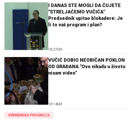
I DANAS STE MOGLI DA ČUJETE
"STRELJAĆEMO VUČIĆA"
Predsednik upitao blokadere: Je
li to vaš program i plan?
18:27
|
30
VUČIĆ DOBIO NEOBIČAN POKLON
OD GRAĐANA "Ovo nikada u životu
nisam video"
18:14
|
42
VREMENSKA PROGNOZA