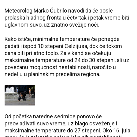
Meteorolog Marko Čubrilo navodi da će posle
prolaska hladnog fronta u četvrtak i petak vreme biti
uglavnom suvo, uz znatno svežije noći.
Kako ističe, minimalne temperature će ponegde
padati i ispod 10 stepeni Celzijusa, dok će tokom
dana biti prijatno toplo. Za vikend se očekuju
maksimalne temperature od 24 do 30 stepeni, ali uz
povećanu mogućnost nestabilnosti, naročito u
nedelju u planinskim predelima regiona.
Od početka naredne sedmice ponovo će
preovlađivati suvo vreme, uz blago osveženje i
maksimalne temperature do 27 stepeni. Oko 16. jula