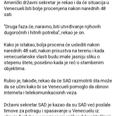
Američki državni sekretar je rekao i da će situacija u
Venecueli biti bolje procenjena nakon narednih 48
sati.
"Druga faza će, naravno, biti utvrđivanje njihovih
dugoročnih i hitnih potreba", rekao je on.
Kako je istakao, bolja procena će uslediti nakon
narednih 48 sati, nakon prisustva na terenu i kada
venecuelanske vlasti budu imale jasniju sliku o
stepenu štete, posebno kada je reč o stambenim
objektima.
Rubio je, takođe, rekao da će SAD razmotriti šta može
da se učini kako bi se Venecueli pomoglo da obnovi
interneta i telekomunikacionih veza.
Državni sekretar SAD je kazao da su SAD već poslale
timove za potragu i spasavanje u Venecuelu iz