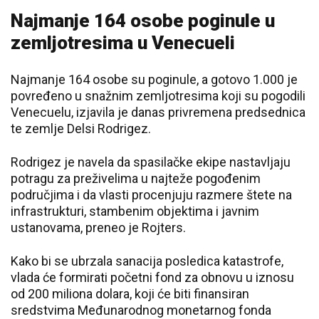
Najmanje 164 osobe poginule u
zemljotresima u Venecueli
Najmanje 164 osobe su poginule, a gotovo 1.000 je
povređeno u snažnim zemljotresima koji su pogodili
Venecuelu, izjavila je danas privremena predsednica
te zemlje Delsi Rodrigez.
Rodrigez je navela da spasilačke ekipe nastavljaju
potragu za preživelima u najteže pogođenim
područjima i da vlasti procenjuju razmere štete na
infrastrukturi, stambenim objektima i javnim
ustanovama, preneo je Rojters.
Kako bi se ubrzala sanacija posledica katastrofe,
vlada će formirati početni fond za obnovu u iznosu
od 200 miliona dolara, koji će biti finansiran
sredstvima Međunarodnog monetarnog fonda