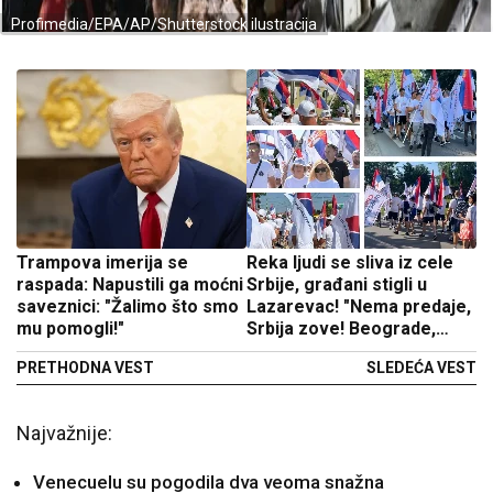
Profimedia/EPA/AP/Shutterstock ilustracija
Trampova imerija se
Reka ljudi se sliva iz cele
raspada: Napustili ga moćni
Srbije, građani stigli u
saveznici: "Žalimo što smo
Lazarevac! "Nema predaje,
mu pomogli!"
Srbija zove! Beograde,
stižemo!" (Foto/video)
PRETHODNA VEST
SLEDEĆA VEST
Najvažnije:
Venecuelu su pogodila dva veoma snažna