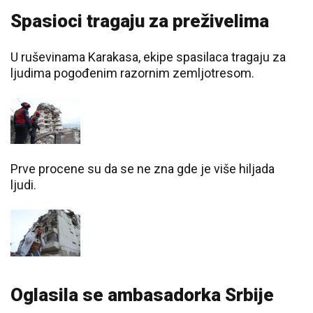
Spasioci tragaju za preživelima
U ruševinama Karakasa, ekipe spasilaca tragaju za
ljudima pogođenim razornim zemljotresom.
Prve procene su da se ne zna gde je više hiljada
ljudi.
Oglasila se ambasadorka Srbije