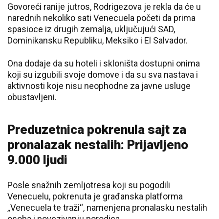
Govoreći ranije jutros, Rodrigezova je rekla da će u
narednih nekoliko sati Venecuela početi da prima
spasioce iz drugih zemalja, uključujući SAD,
Dominikansku Republiku, Meksiko i El Salvador.
Ona dodaje da su hoteli i skloništa dostupni onima
koji su izgubili svoje domove i da su sva nastava i
aktivnosti koje nisu neophodne za javne usluge
obustavljeni.
Preduzetnica pokrenula sajt za
pronalazak nestalih: Prijavljeno
9.000 ljudi
Posle snažnih zemljotresa koji su pogodili
Venecuelu, pokrenuta je građanska platforma
„Venecuela te traži“, namenjena pronalasku nestalih
osoba i povezivanju porodica.