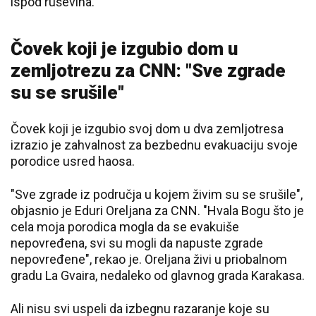
ispod ruševina.
Čovek koji je izgubio dom u
zemljotrezu za CNN: "Sve zgrade
su se srušile"
Čovek koji je izgubio svoj dom u dva zemljotresa
izrazio je zahvalnost za bezbednu evakuaciju svoje
porodice usred haosa.
"Sve zgrade iz područja u kojem živim su se srušile",
objasnio je Eduri Oreljana za CNN. "Hvala Bogu što je
cela moja porodica mogla da se evakuiše
nepovređena, svi su mogli da napuste zgrade
nepovređene", rekao je. Oreljana živi u priobalnom
gradu La Gvaira, nedaleko od glavnog grada Karakasa.
Ali nisu svi uspeli da izbegnu razaranje koje su