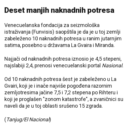
Deset manjih naknadnih potresa
Venecuelanska fondacija za seizmološka
istraživanja (Funvisis) saopštila je da je u toj zemlji
zabeleženo 10 naknadnih potresa u ranim jutarnjim
satima, posebno u državama La Gvaira i Miranda.
Najjači od naknadnih potresa iznosio je 4,5 stepeni,
najslabiji 2,4, prenosi venecuelanski portal
Nasional
.
Od 10 naknadnih potresa šest je zabeleženo u La
Gvairi, koji je i inače najviše pogođena razornim
zemljotresima jačine 7,5 i 7,2 stepena po Rihteru i
koji je proglašen "zonom katastrofe", a zvaničnici su
naveli da je u toj oblasti srušeno 15 zgrada.
(
Tanjug/El Nacional
)