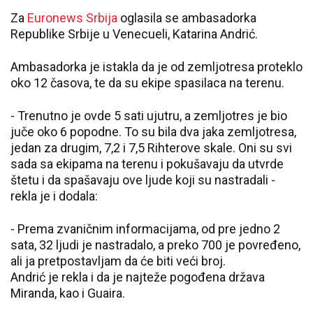
Za
Euronews Srbija
oglasila se ambasadorka
Republike Srbije u Venecueli, Katarina Andrić.
Ambasadorka je istakla da je od zemljotresa proteklo
oko 12 časova, te da su ekipe spasilaca na terenu.
- Trenutno je ovde 5 sati ujutru, a zemljotres je bio
juče oko 6 popodne. To su bila dva jaka zemljotresa,
jedan za drugim, 7,2 i 7,5 Rihterove skale. Oni su svi
sada sa ekipama na terenu i pokušavaju da utvrde
štetu i da spašavaju ove ljude koji su nastradali -
rekla je i dodala:
- Prema zvaničnim informacijama, od pre jedno 2
sata, 32 ljudi je nastradalo, a preko 700 je povređeno,
ali ja pretpostavljam da će biti veći broj.
Andrić je rekla i da je najteže pogođena država
Miranda, kao i Guaira.