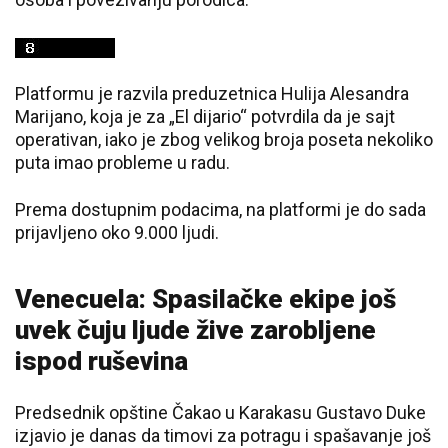
Platformu je razvila preduzetnica Hulija Alesandra
Marijano, koja je za „El dijario“ potvrdila da je sajt
operativan, iako je zbog velikog broja poseta nekoliko
puta imao probleme u radu.
Prema dostupnim podacima, na platformi je do sada
prijavljeno oko 9.000 ljudi.
Venecuela: Spasilačke ekipe još
uvek čuju ljude žive zarobljene
ispod ruševina
Predsednik opštine Čakao u Karakasu Gustavo Duke
izjavio je danas da timovi za potragu i spašavanje još