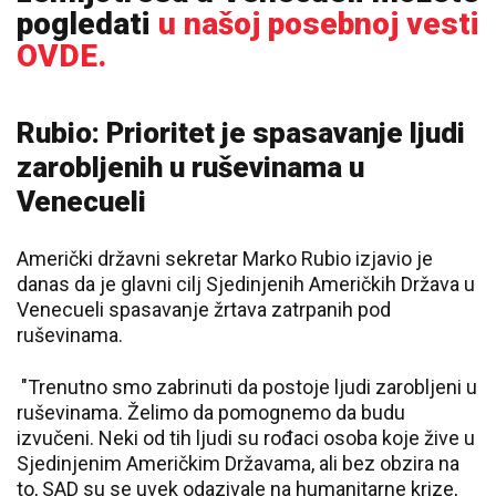
pogledati
u našoj posebnoj vesti
OVDE.
Rubio: Prioritet je spasavanje ljudi
zarobljenih u ruševinama u
Venecueli
Američki državni sekretar Marko Rubio izjavio je
danas da je glavni cilj Sjedinjenih Američkih Država u
Venecueli spasavanje žrtava zatrpanih pod
ruševinama.
"Trenutno smo zabrinuti da postoje ljudi zarobljeni u
ruševinama. Želimo da pomognemo da budu
izvučeni. Neki od tih ljudi su rođaci osoba koje žive u
Sjedinjenim Američkim Državama, ali bez obzira na
to, SAD su se uvek odazivale na humanitarne krize,