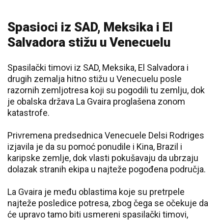
Spasioci iz SAD, Meksika i El
Salvadora stižu u Venecuelu
Spasilački timovi iz SAD, Meksika, El Salvadora i
drugih zemalja hitno stižu u Venecuelu posle
razornih zemljotresa koji su pogodili tu zemlju, dok
je obalska država La Gvaira proglašena zonom
katastrofe.
Privremena predsednica Venecuele Delsi Rodriges
izjavila je da su pomoć ponudile i Kina, Brazil i
karipske zemlje, dok vlasti pokušavaju da ubrzaju
dolazak stranih ekipa u najteže pogođena područja.
La Gvaira je među oblastima koje su pretrpele
najteže posledice potresa, zbog čega se očekuje da
će upravo tamo biti usmereni spasilački timovi,