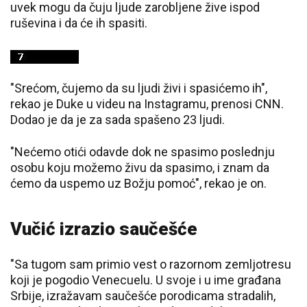
uvek mogu da čuju ljude zarobljene žive ispod
ruševina i da će ih spasiti.
"Srećom, čujemo da su ljudi živi i spasićemo ih",
rekao je Duke u videu na Instagramu, prenosi CNN.
Dodao je da je za sada spašeno 23 ljudi.
"Nećemo otići odavde dok ne spasimo poslednju
osobu koju možemo živu da spasimo, i znam da
ćemo da uspemo uz Božju pomoć", rekao je on.
Vučić izrazio saučešće
"Sa tugom sam primio vest o razornom zemljotresu
koji je pogodio Venecuelu. U svoje i u ime građana
Srbije, izražavam saučešće porodicama stradalih,