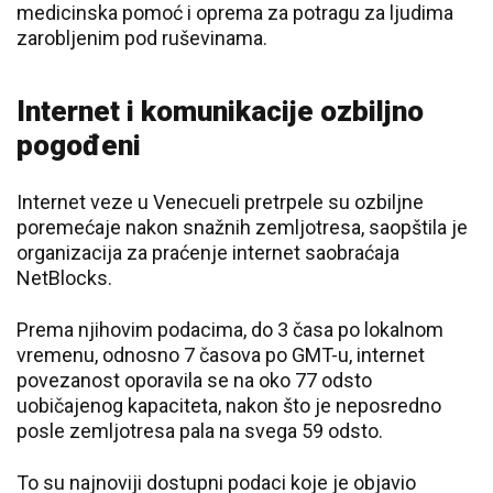
medicinska pomoć i oprema za potragu za ljudima
zarobljenim pod ruševinama.
Internet i komunikacije ozbiljno
pogođeni
Internet veze u Venecueli pretrpele su ozbiljne
poremećaje nakon snažnih zemljotresa, saopštila je
organizacija za praćenje internet saobraćaja
NetBlocks.
Prema njihovim podacima, do 3 časa po lokalnom
vremenu, odnosno 7 časova po GMT-u, internet
povezanost oporavila se na oko 77 odsto
uobičajenog kapaciteta, nakon što je neposredno
posle zemljotresa pala na svega 59 odsto.
To su najnoviji dostupni podaci koje je objavio