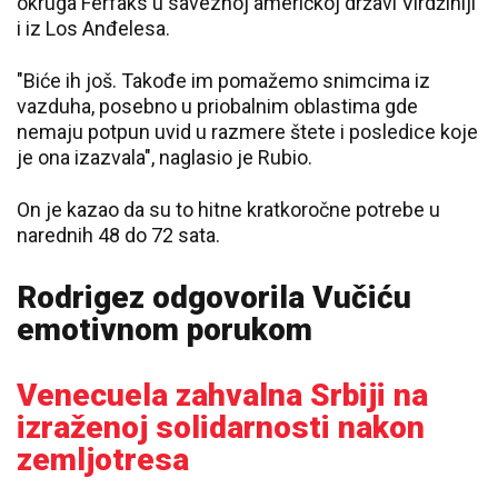
okruga Ferfaks u saveznoj američkoj državi Virdžiniji
i iz Los Anđelesa.
"Biće ih još. Takođe im pomažemo snimcima iz
vazduha, posebno u priobalnim oblastima gde
nemaju potpun uvid u razmere štete i posledice koje
je ona izazvala", naglasio je Rubio.
On je kazao da su to hitne kratkoročne potrebe u
narednih 48 do 72 sata.
Rodrigez odgovorila Vučiću
emotivnom porukom
Venecuela zahvalna Srbiji na
izraženoj solidarnosti nakon
zemljotresa