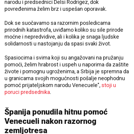
narodu i predsednici Delsi Rodrigez, dok
povređenima želim brz i uspešan oporavak.
Dok se suočavamo sa razornim posledicama
prirodnih katastrofa, uviđamo koliko su sile prirode
moćne i nepredvidive, ali i kolika je snaga ljudske
solidarnosti u nastojanju da spasi svaki život.
Spasiocima i svima koji su angažovani na pružanju
pomoći, želim hrabrost i uspeh u naporima da zaštite
živote i pomognu ugroženima, a Srbija je spremna da
u granicama svojih mogućnosti pošalje neophodnu
pomoć prijateljskom narodu Venecuele",
stoji u
poruci predsednika
.
Španija ponudila hitnu pomoć
Venecueli nakon razornog
zemljotresa