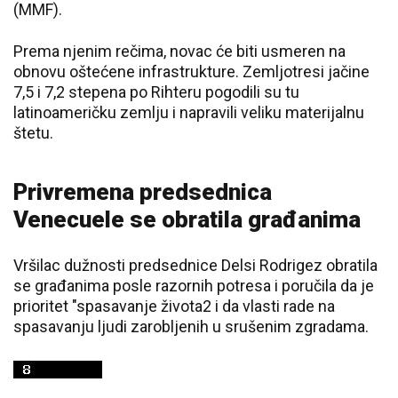
(MMF).
Prema njenim rečima, novac će biti usmeren na
obnovu oštećene infrastrukture. Zemljotresi jačine
7,5 i 7,2 stepena po Rihteru pogodili su tu
latinoameričku zemlju i napravili veliku materijalnu
štetu.
Privremena predsednica
Venecuele se obratila građanima
Vršilac dužnosti predsednice Delsi Rodrigez obratila
se građanima posle razornih potresa i poručila da je
prioritet "spasavanje života2 i da vlasti rade na
spasavanju ljudi zarobljenih u srušenim zgradama.