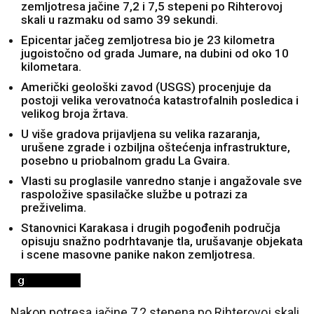
zemljotresa jačine 7,2 i 7,5 stepeni po Rihterovoj
skali u razmaku od samo 39 sekundi.
Epicentar jačeg zemljotresa bio je 23 kilometra
jugoistočno od grada Jumare, na dubini od oko 10
kilometara.
Američki geološki zavod (USGS) procenjuje da
postoji velika verovatnoća katastrofalnih posledica i
velikog broja žrtava.
U više gradova prijavljena su velika razaranja,
urušene zgrade i ozbiljna oštećenja infrastrukture,
posebno u priobalnom gradu La Gvaira.
Vlasti su proglasile vanredno stanje i angažovale sve
raspoložive spasilačke službe u potrazi za
preživelima.
Stanovnici Karakasa i drugih pogođenih područja
opisuju snažno podrhtavanje tla, urušavanje objekata
i scene masovne panike nakon zemljotresa.
Nakon potresa jačine 7,2 stepena po Rihterovoj skali,