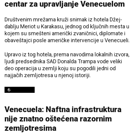
centar za upravljanje Venecuelom
Društvenim mrežama kruži snimak iz hotela Džej-
dablju Meriot u Karakasu, jednog od ključnih mesta u
kojem su smešteni američki zvaničnici, diplomate i
obaveštajci posle američke intervencije u Venecueli.
Upravo iz tog hotela, prema navodima lokalnih izvora,
ljudi predsednika SAD Donalda Trampa vode veliki
deo operacija u zemlji koju su pogodili jedni od
najjačih zemljotresa u njenoj istoriji.
Venecuela: Naftna infrastruktura
nije znatno oštećena razornim
zemljotresima