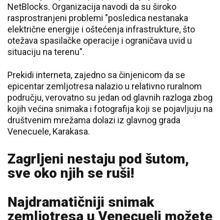
NetBlocks. Organizacija navodi da su široko
rasprostranjeni problemi "posledica nestanaka
električne energije i oštećenja infrastrukture, što
otežava spasilačke operacije i ograničava uvid u
situaciju na terenu".
Prekidi interneta, zajedno sa činjenicom da se
epicentar zemljotresa nalazio u relativno ruralnom
području, verovatno su jedan od glavnih razloga zbog
kojih većina snimaka i fotografija koji se pojavljuju na
društvenim mrežama dolazi iz glavnog grada
Venecuele, Karakasa.
Zagrljeni nestaju pod šutom,
sve oko njih se ruši!
Najdramatičniji snimak
zemljotresa u Venecueli možete