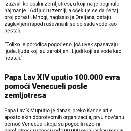
izazvali kolosalni zemljotresi, u kojima je poginulo
najmanje 164 ljudi u zemlji, a očekuje se da će taj
broj porasti. Mnogi, naglasio je Oreljana, ostaju
zaglavljeni ispod ruševina ili se do sada vode kao
nestali.
"Toliko je porodica pogođeno, još uvek spasavaju
ljude, ljude koji su zarobljeni. Ljudi koji se vode kao
nestali."
Papa Lav XIV uputio 100.000 evra
pomoći Venecueli posle
zemljotresa
Papa Lav XIV uputio je danas, preko Kancelarije
apostolskih dobrotvornih organizacija, prvu novčanu
pomoć Venecueli, koju su pogodili razorni
zemljotresi, u iznosu od 100.000 evra, javljau mediji.