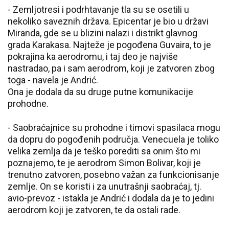
- Zemljotresi i podrhtavanje tla su se osetili u
nekoliko saveznih država. Epicentar je bio u državi
Miranda, gde se u blizini nalazi i distrikt glavnog
grada Karakasa. Najteže je pogođena Guvaira, to je
pokrajina ka aerodromu, i taj deo je najviše
nastradao, pa i sam aerodrom, koji je zatvoren zbog
toga - navela je Andrić.
Ona je dodala da su druge putne komunikacije
prohodne.
- Saobraćajnice su prohodne i timovi spasilaca mogu
da dopru do pogođenih područja. Venecuela je toliko
velika zemlja da je teško porediti sa onim što mi
poznajemo, te je aerodrom Simon Bolivar, koji je
trenutno zatvoren, posebno važan za funkcionisanje
zemlje. On se koristi i za unutrašnji saobraćaj, tj.
avio-prevoz - istakla je Andrić i dodala da je to jedini
aerodrom koji je zatvoren, te da ostali rade.