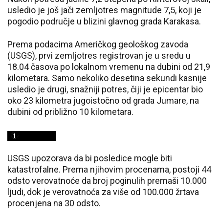
usledio je još jači zemljotres magnitude 7,5, koji je
pogodio područje u blizini glavnog grada Karakasa.
Prema podacima Američkog geološkog zavoda
(USGS), prvi zemljotres registrovan je u sredu u
18.04 časova po lokalnom vremenu na dubini od 21,9
kilometara. Samo nekoliko desetina sekundi kasnije
usledio je drugi, snažniji potres, čiji je epicentar bio
oko 23 kilometra jugoistočno od grada Jumare, na
dubini od približno 10 kilometara.
USGS upozorava da bi posledice mogle biti
katastrofalne. Prema njihovim procenama, postoji 44
odsto verovatnoće da broj poginulih premaši 10.000
ljudi, dok je verovatnoća za više od 100.000 žrtava
procenjena na 30 odsto.