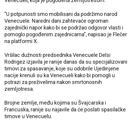
Venecueli, koja je pogođena zemljotresom.
"U potpunosti smo mobilisani da podržimo narod
Venecuele. Naredni dani zahtevaće ogroman
zajednički napor kako bi se podržao odgovor vlasti i
pomoglo pogođenim zajednicama", napisao je Flečer
na platformi X.
Vršilac dužnosti predsednika Venecuele Delsi
Rodrigez izjavila je ranije danas da su specijalizovani
timovi za spasavanje, koje su odobrile Ujedinjene
nacije krenuli su ka Venecueli kako bi pomogli u
potrazi za preživelima nakon smrtonosnih
zemljotresa.
Brojne zemlje, među kojima su Švajcarska i
Francuska, ranije su najavile da će poslati spasilačke
timove u Venecuelu.