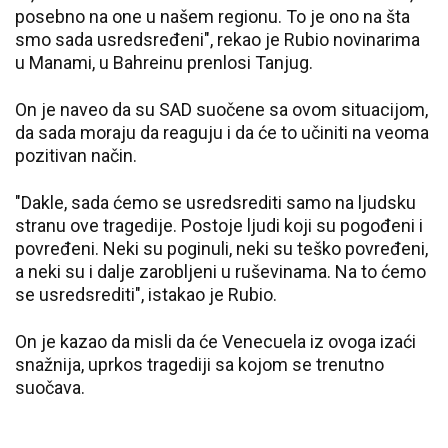
posebno na one u našem regionu. To je ono na šta
smo sada usredsređeni", rekao je Rubio novinarima
u Manami, u Bahreinu prenlosi Tanjug.
On je naveo da su SAD suočene sa ovom situacijom,
da sada moraju da reaguju i da će to učiniti na veoma
pozitivan način.
"Dakle, sada ćemo se usredsrediti samo na ljudsku
stranu ove tragedije. Postoje ljudi koji su pogođeni i
povređeni. Neki su poginuli, neki su teško povređeni,
a neki su i dalje zarobljeni u ruševinama. Na to ćemo
se usredsrediti", istakao je Rubio.
On je kazao da misli da će Venecuela iz ovoga izaći
snažnija, uprkos tragediji sa kojom se trenutno
suočava.