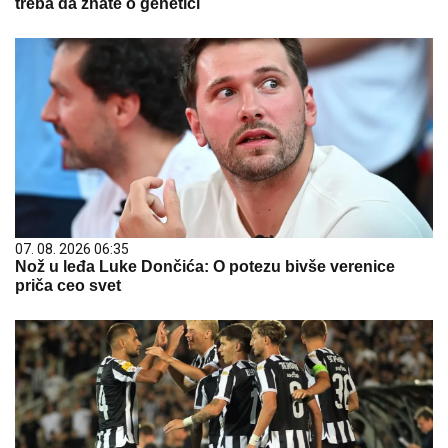
treba da znate o genetici
07. 08. 2026 06:35
Nož u leđa Luke Dončića: O potezu bivše verenice
priča ceo svet