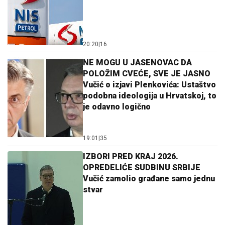
20:20
|
16
NE MOGU U JASENOVAC DA
POLOŽIM CVEĆE, SVE JE JASNO
Vučić o izjavi Plenkovića: Ustaštvo
podobna ideologija u Hrvatskoj, to
je odavno logično
19:01
|
35
IZBORI PRED KRAJ 2026.
OPREDELIĆE SUDBINU SRBIJE
Vučić zamolio građane samo jednu
stvar