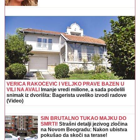
Nada Topčagić prekinula koncert, pa se obratila
OBEZBEĐENJU: "Ne mogu da skočim, slomiću
nogu!", evo šta se desilo
EVO SA KIM MILICA UŽIVA NA ADI
BOJANI NAKON SVAĐE SA TERZOM
NA PLAŽI
Njega zna cela Srbija: Mreže
gore od komentara, osvanula
fotografija
"DRAGANE, USKLADI AMBICIJE SA
SVOJOM KONDICIJOM I MUNICIJOM"
Jovana Jeremić prozvala bivšeg i
njegovu verenicu, a on poručuje šta
mu je JEDINO VAŽNO: "U tome je