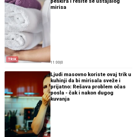
peškira i rešite se ustajalog
mirisa
TRIK
11:00
|
0
Ljudi masovno koriste ovaj trik u
kuhinji da bi mirisala sveže i
prijatno: Rešava problem očas
posla - čak i nakon dugog
kuvanja