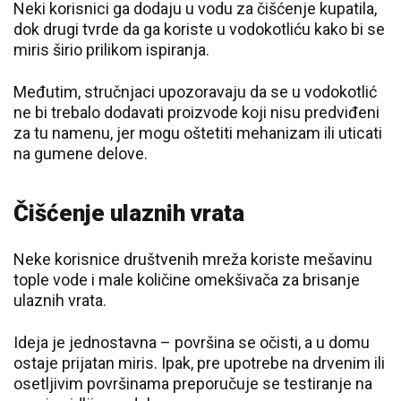
Neki korisnici ga dodaju u vodu za čišćenje kupatila,
dok drugi tvrde da ga koriste u vodokotliću kako bi se
miris širio prilikom ispiranja.
Međutim, stručnjaci upozoravaju da se u vodokotlić
ne bi trebalo dodavati proizvode koji nisu predviđeni
za tu namenu, jer mogu oštetiti mehanizam ili uticati
na gumene delove.
Čišćenje ulaznih vrata
Neke korisnice društvenih mreža koriste mešavinu
tople vode i male količine omekšivača za brisanje
ulaznih vrata.
Ideja je jednostavna – površina se očisti, a u domu
ostaje prijatan miris. Ipak, pre upotrebe na drvenim ili
osetljivim površinama preporučuje se testiranje na