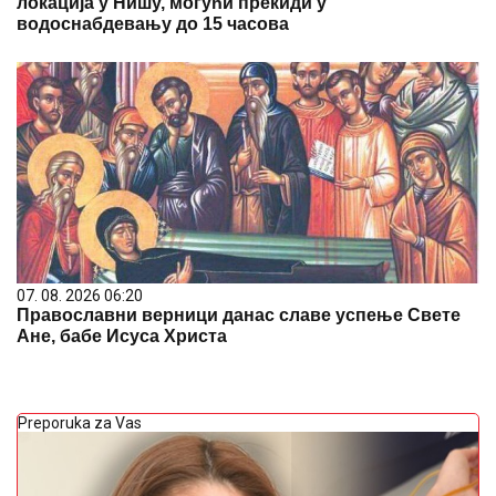
локација у Нишу, могући прекиди у
водоснабдевању до 15 часова
07. 08. 2026 06:20
Православни верници данас славе успење Свете
Ане, бабе Исуса Христа
Preporuka za Vas