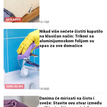
EFIKASNO
16:10
|
0
Nikad više nećete čistiti kupatilo
na klasičan način: Trikovi sa
aluminijumnskom folijom su
spas za sve domaćice
GENIJALNO
18:00
|
0
Danima će mirisati na čisto i
sveže: Stavite ovu stvar između