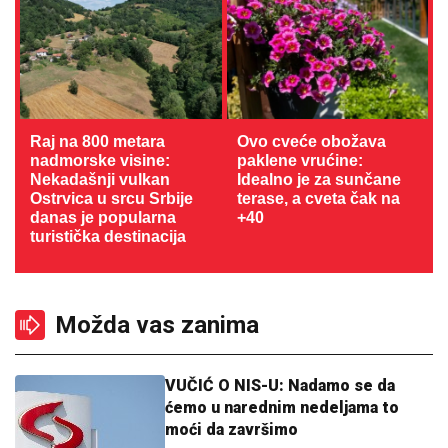
Raj na 800 metara
Ovo cveće obožava
nadmorske visine:
paklene vrućine:
Nekadašnji vulkan
Idealno je za sunčane
Ostrvica u srcu Srbije
terase, a cveta čak na
danas je popularna
+40
turistička destinacija
Možda vas zanima
VUČIĆ O NIS-U: Nadamo se da
ćemo u narednim nedeljama to
moći da završimo