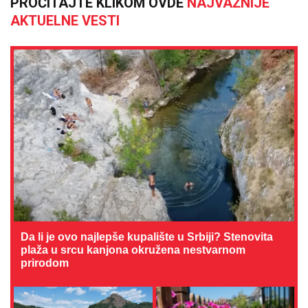
PROČITAJTE KLIKOM OVDE
NAJVAŽNIJE
AKTUELNE VESTI
Da li je ovo najlepše kupalište u Srbiji? Stenovita
plaža u srcu kanjona okružena nestvarnom
prirodom