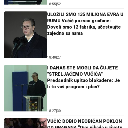
18:55
|
52
ULOŽILI SMO 135 MILIONA EVRA U
RUMU Vučić pozvao građane:
Doveli smo 12 fabrika, učestvujte
zajedno sa nama
18:40
|
27
I DANAS STE MOGLI DA ČUJETE
"STRELJAĆEMO VUČIĆA"
Predsednik upitao blokadere: Je
li to vaš program i plan?
18:27
|
30
VUČIĆ DOBIO NEOBIČAN POKLON
OD GRAĐANA "Ovo nikada u životu