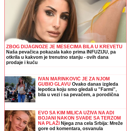
ZBOG DIJAGNOZE JE MESECIMA BILA U KREVETU
Naša pevačica pokazala kako prima INFUZIJU, pa
otkrila u kakvom je trenutno stanju - ovih dana
prodaje i kuću
"Dvadeset dana me je molio i kleo se"
Filipu Caru PREKIPELO, pred svima
otkrio šta se krije iza odnosa Kristijana
i Kristine: "ĆUTAO SAM PET GODINA"
IVAN MARINKOVIĆ JE ZA NJOM
GUBIO GLAVU
Ovako danas izgleda
lepotica koju smo gledali u "Farmi",
bila u vezi i sa pevačem, a porodična
tragedija ju je slomila