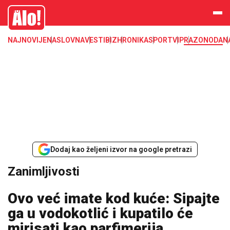
Zanimljivosti
Alo
NAJNOVIJE
NASLOVNA
VESTI
BIZ
HRONIKA
SPORT
VIP
RAZONODA
N
Dodaj kao željeni izvor na google pretrazi
Zanimljivosti
Ovo već imate kod kuće: Sipajte
ga u vodokotlić i kupatilo će
mirisati kao parfimerija