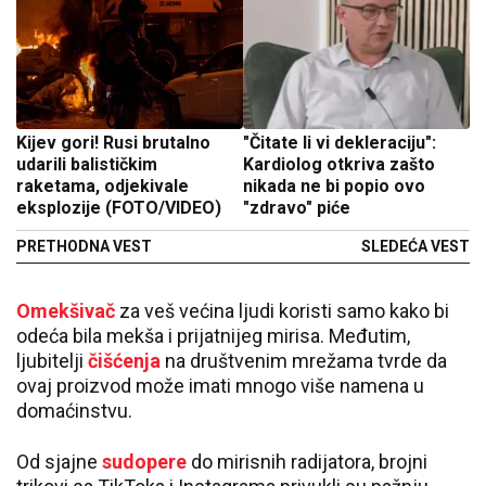
Kijev gori! Rusi brutalno
"Čitate li vi dekleraciju":
udarili balističkim
Kardiolog otkriva zašto
raketama, odjekivale
nikada ne bi popio ovo
eksplozije (FOTO/VIDEO)
"zdravo" piće
PRETHODNA VEST
SLEDEĆA VEST
Omekšivač
za veš većina ljudi koristi samo kako bi
odeća bila mekša i prijatnijeg mirisa. Međutim,
ljubitelji
čišćenja
na društvenim mrežama tvrde da
ovaj proizvod može imati mnogo više namena u
domaćinstvu.
Od sjajne
sudopere
do mirisnih radijatora, brojni