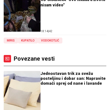
nisam video"
18:14
|
42
MIRIS
KUPATILO
VODOKOTLIĆ
Povezane vesti
Jednostavan trik za svežu
posteljinu i dobar san: Napravite
domaći sprej od nane i lavande