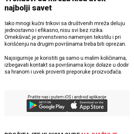
najbolji savet
Iako mnogi kućni trikovi sa društvenih mreža deluju
jednostavno i efikasno, nisu svi bez rizika.
Omekšivač je prvenstveno namenjen tekstilu i pri
korišćenju na drugim površinama treba biti oprezan.
Najsigurnije je koristiti ga samo u malim količinama,
izbegavati kontakt sa površinama koje dolaze u dodir
sa hranom i uvek proveriti preporuke proizvođača.
Pratite nas i putem iOS i android aplikacije