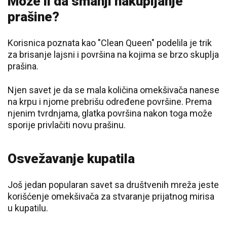
Može li da smanji nakupljanje
prašine?
Korisnica poznata kao "Clean Queen" podelila je trik
za brisanje lajsni i površina na kojima se brzo skuplja
prašina.
Njen savet je da se mala količina omekšivača nanese
na krpu i njome prebrišu određene površine. Prema
njenim tvrdnjama, glatka površina nakon toga može
sporije privlačiti novu prašinu.
Osvežavanje kupatila
Još jedan popularan savet sa društvenih mreža jeste
korišćenje omekšivača za stvaranje prijatnog mirisa
u kupatilu.