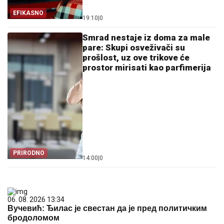
EFIKASNO
19:10
|
0
Smrad nestaje iz doma za male
pare: Skupi osveživači su
prošlost, uz ove trikove će
prostor mirisati kao parfimerija
PRIRODNO
14:00
|
0
06. 08. 2026 13:34
Вучевић: Ђилас је свестан да је пред политичким
бродоломом