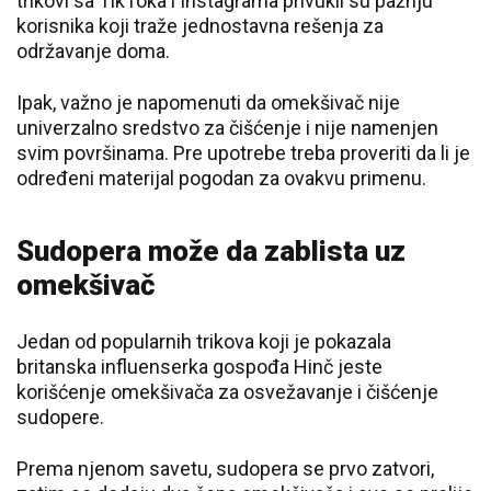
trikovi sa TikToka i Instagrama privukli su pažnju
korisnika koji traže jednostavna rešenja za
održavanje doma.
Ipak, važno je napomenuti da omekšivač nije
univerzalno sredstvo za čišćenje i nije namenjen
svim površinama. Pre upotrebe treba proveriti da li je
određeni materijal pogodan za ovakvu primenu.
Sudopera može da zablista uz
omekšivač
Jedan od popularnih trikova koji je pokazala
britanska influenserka gospođa Hinč jeste
korišćenje omekšivača za osvežavanje i čišćenje
sudopere.
Prema njenom savetu, sudopera se prvo zatvori,