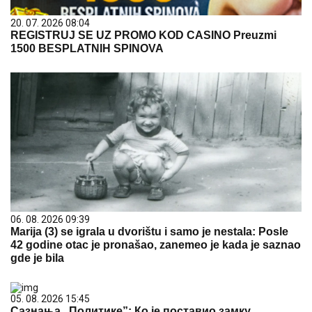
20. 07. 2026 08:04
REGISTRUJ SE UZ PROMO KOD CASINO Preuzmi
1500 BESPLATNIH SPINOVA
06. 08. 2026 09:39
Marija (3) se igrala u dvorištu i samo je nestala: Posle
42 godine otac je pronašao, zanemeo je kada je saznao
gde je bila
05. 08. 2026 15:45
Сазнања „Политике”: Ко је поставио замку