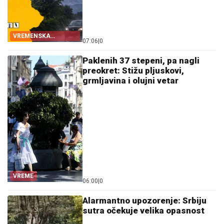
VREMENSKA
07:06
|
0
PROGNOZA
Paklenih 37 stepeni, pa nagli
preokret: Stižu pljuskovi,
grmljavina i olujni vetar
VREME
06:00
|
0
Alarmantno upozorenje: Srbiju
sutra očekuje velika opasnost