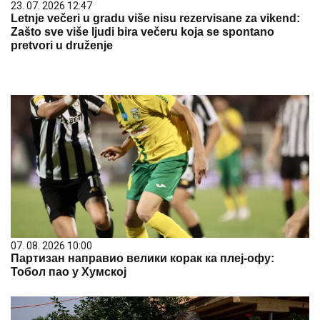
23. 07. 2026 12:47
Letnje večeri u gradu više nisu rezervisane za vikend:
Zašto sve više ljudi bira večeru koja se spontano
pretvori u druženje
07. 08. 2026 10:00
Партизан направио велики корак ка плеј-офу:
Тобол пао у Хумској