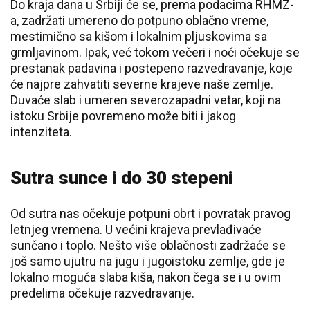
Do kraja dana u Srbiji će se, prema podacima RHMZ-
a, zadržati umereno do potpuno oblačno vreme,
mestimično sa kišom i lokalnim pljuskovima sa
grmljavinom. Ipak, već tokom večeri i noći očekuje se
prestanak padavina i postepeno razvedravanje, koje
će najpre zahvatiti severne krajeve naše zemlje.
Duvaće slab i umeren severozapadni vetar, koji na
istoku Srbije povremeno može biti i jakog
intenziteta.
Sutra sunce i do 30 stepeni
Od sutra nas očekuje potpuni obrt i povratak pravog
letnjeg vremena. U većini krajeva prevlađivaće
sunčano i toplo. Nešto više oblačnosti zadržaće se
još samo ujutru na jugu i jugoistoku zemlje, gde je
lokalno moguća slaba kiša, nakon čega se i u ovim
predelima očekuje razvedravanje.