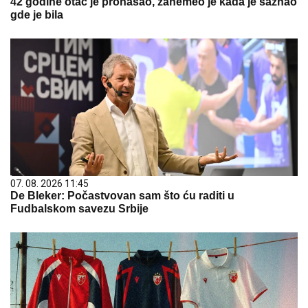
42 godine otac je pronašao, zanemeo je kada je saznao
gde je bila
07. 08. 2026 11:45
De Bleker: Počastvovan sam što ću raditi u
Fudbalskom savezu Srbije