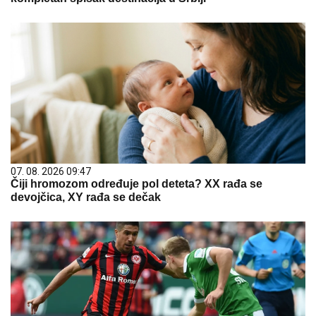
07. 08. 2026 09:47
Čiji hromozom određuje pol deteta? XX rađa se
devojčica, XY rađa se dečak