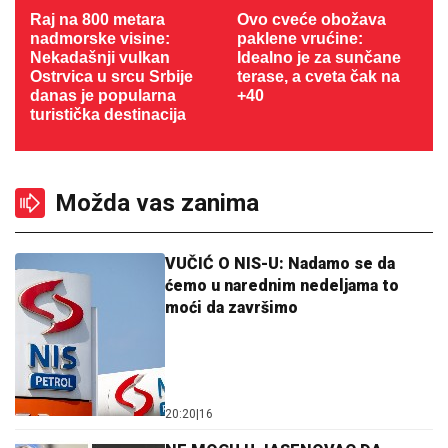
Raj na 800 metara
Ovo cveće obožava
nadmorske visine:
paklene vrućine:
Nekadašnji vulkan
Idealno je za sunčane
Ostrvica u srcu Srbije
terase, a cveta čak na
danas je popularna
+40
turistička destinacija
Možda vas zanima
VUČIĆ O NIS-U: Nadamo se da
ćemo u narednim nedeljama to
moći da završimo
20:20
|
16