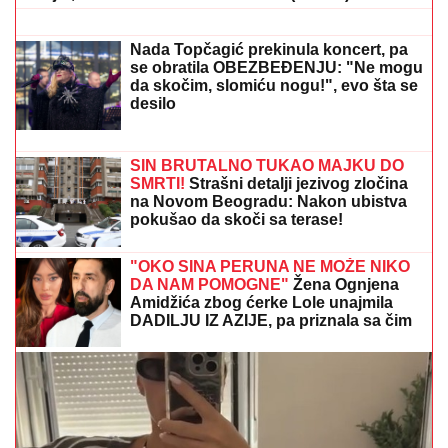
Anastasijin otac zvao Borinu
porodicu, pa napravio DAR-MAR!
Tenzije eskalirale u porodični rat, pa
usledio OBRT
PLANIRAO UBISTVO, POMAGALA MU MAJKA?
Optužnica protiv Koste M. (20) i Olgice M. (50) iz
Beograda
BORA SANTANA IMA OZBILJAN
BIZNIS ZA KOJI SE MALO ZNA
Pored
rijalitija i voditeljstva novac mu kaplje i
od ovog posla: "Ljudi mi dolaze
svakodnevno"