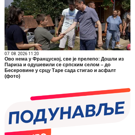
07. 08. 2026 11:20
Ово нема у Француској, све је прелепо: Дошли из
Париза и одушевили се српским селом – до
Бесеровине у срцу Таре сада стигао и асфалт
(фото)