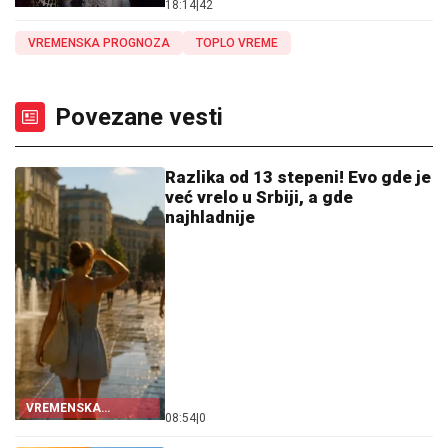
18:14
|
42
VREMENSKA PROGNOZA
TOPLO VREME
Povezane vesti
Razlika od 13 stepeni! Evo gde je
već vrelo u Srbiji, a gde
najhladnije
VREMENSKA
08:54
|
0
PROGNOZA