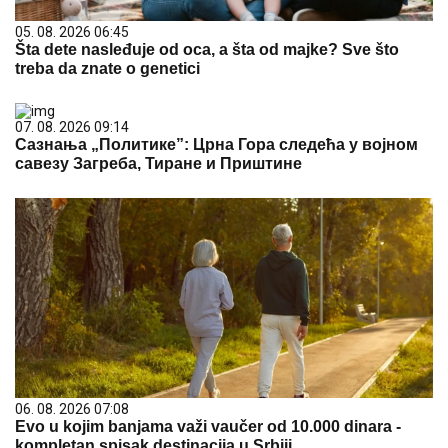
05. 08. 2026 06:45
Šta dete nasleđuje od oca, a šta od majke? Sve što
treba da znate o genetici
07. 08. 2026 09:14
Сазнања „Политике”: Црна Гора следећа у војном
савезу Загреба, Тиране и Приштине
06. 08. 2026 07:08
Evo u kojim banjama važi vaučer od 10.000 dinara -
kompletan spisak destinacija u Srbiji