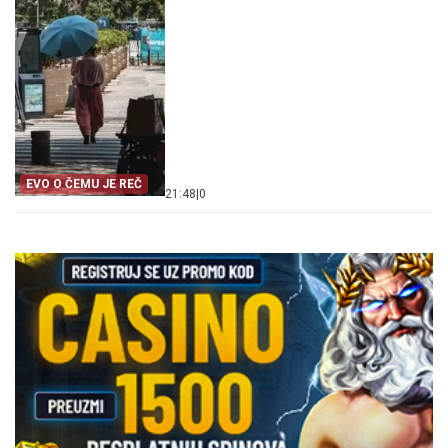
EVO O ČEMU JE REČ
21:48
|
0