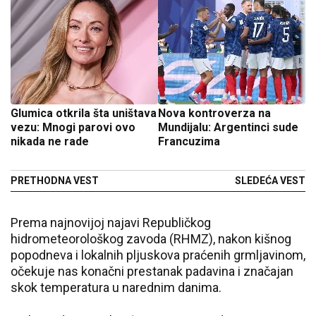
Glumica otkrila šta uništava
Nova kontroverza na
vezu: Mnogi parovi ovo
Mundijalu: Argentinci sude
nikada ne rade
Francuzima
PRETHODNA VEST
SLEDEĆA VEST
Prema najnovijoj najavi Republičkog
hidrometeorološkog zavoda (RHMZ), nakon kišnog
popodneva i lokalnih pljuskova praćenih grmljavinom,
očekuje nas konačni prestanak padavina i značajan
skok temperatura u narednim danima.