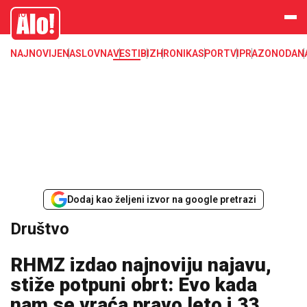
Društvo, društvene teme
Alo
NAJNOVIJE
NASLOVNA
VESTI
BIZ
HRONIKA
SPORT
VIP
RAZONODA
N
Dodaj kao željeni izvor na google pretrazi
Društvo
RHMZ izdao najnoviju najavu,
stiže potpuni obrt: Evo kada
nam se vraća pravo leto i 33