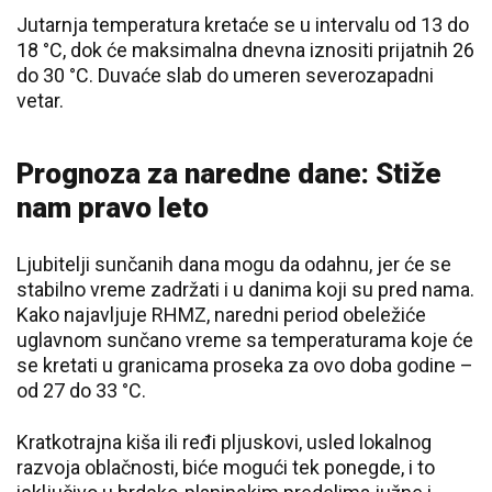
Jutarnja temperatura kretaće se u intervalu od 13 do
18 °C, dok će maksimalna dnevna iznositi prijatnih 26
do 30 °C. Duvaće slab do umeren severozapadni
vetar.
Prognoza za naredne dane: Stiže
nam pravo leto
Ljubitelji sunčanih dana mogu da odahnu, jer će se
stabilno vreme zadržati i u danima koji su pred nama.
Kako najavljuje RHMZ, naredni period obeležiće
uglavnom sunčano vreme sa temperaturama koje će
se kretati u granicama proseka za ovo doba godine –
od 27 do 33 °C.
Kratkotrajna kiša ili ređi pljuskovi, usled lokalnog
razvoja oblačnosti, biće mogući tek ponegde, i to