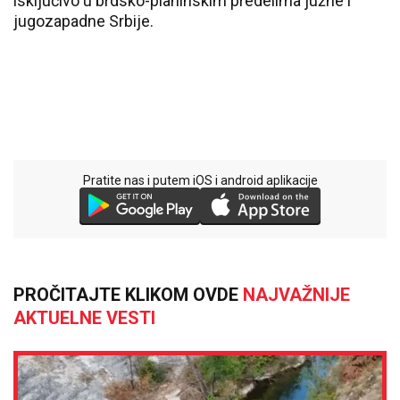
isključivo u brdsko-planinskim predelima južne i
jugozapadne Srbije.
Pratite nas i putem iOS i android aplikacije
PROČITAJTE KLIKOM OVDE
NAJVAŽNIJE
AKTUELNE VESTI