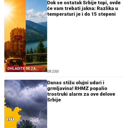
Dok se ostatak Srbije topi, ovde
će vam trebati jakna: Razlika u
temperaturi je i do 15 stepeni
OHLADITE SE ZA
08:23
|
0
VIKEND
Danas stižu olujni udari i
grmljavina! RHMZ popalio
trostruki alarm za ove delove
Srbije