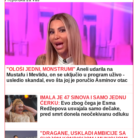
"OLOŠI JEDNI, MONSTRUMI"
Aneli udarila na
Mustafu i Mevlidu, on se uključio u program uživo -
usledio skandal, evo šta joj je poručio Asminov otac
Vatra progutala šume, paklena noć
pred vatrogascima: Lekarka sa prve
linije u Ušću poslala potresnu poruku!
IMALA JE 47 SINOVA I SAMO JEDNU
ĆERKU:
Evo zbog čega je Esma
Redžepova usvajala samo dečake,
pred smrt donela neočekivanu odluku