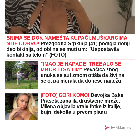
(FOTO) DARKO LAZIĆ I KATARINA
UŽIVAJU U DVORCU
Supruga pevača
pokazala u kakvom luksuzu se
baškare, a ispred ogroman bazen
"IMALI SMO RASPRAVU"
Terza progovorio o susretu
sa Milicom u Crnoj Gori: "Zamera mi što nisam ostao
uz njih, ne treba da budemo Kulići" (VIDEO)
Srpkinja doživela pakao na letovanju!
"Koristili su ometače, nestalo nam je
sve" - Hitno se oglasila: "Lično ću
uručiti nagradu ako ga nađete"