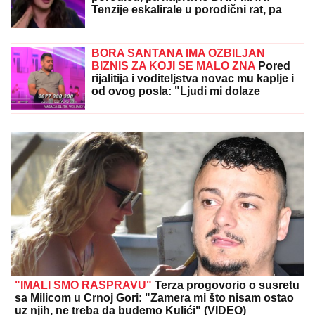
SKANDAL U ISTANBULU!
Emina Jahović pokradena
za 50.000 EVRA: Nasela na prevaru devojke iz Crne
Gore
KLADIONIČARSKI KOKTEL:
Tiket
sastavljen od različitih sportova
SKANDAL POSLE "ELITE"