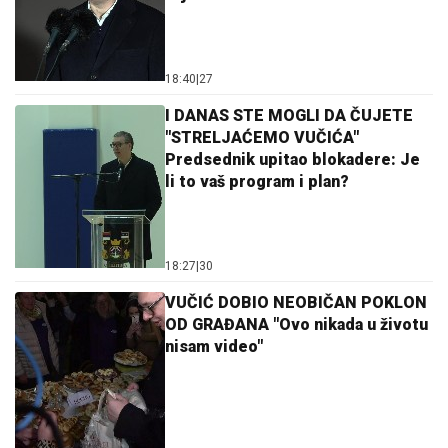
18:40
|
27
I DANAS STE MOGLI DA ČUJETE
"STRELJAĆEMO VUČIĆA"
Predsednik upitao blokadere: Je
li to vaš program i plan?
18:27
|
30
VUČIĆ DOBIO NEOBIČAN POKLON
OD GRAĐANA "Ovo nikada u životu
nisam video"