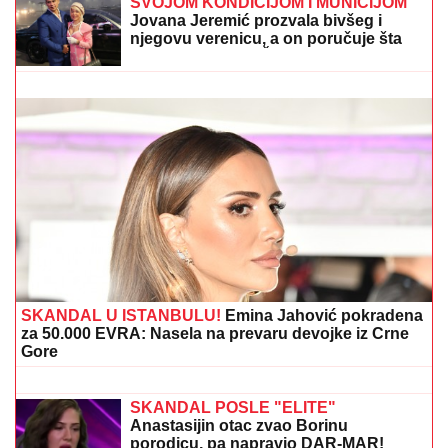
Veza sa pevačicom je ovog poznatog muškarca
odvela u propast: Bio najpoželjniji na estradi, pa se
odselio iz Srbije
"DRAGANE, USKLADI AMBICIJE SA
SVOJOM KONDICIJOM I MUNICIJOM"
Jovana Jeremić prozvala bivšeg i
njegovu verenicu, a on poručuje šta
mu je JEDINO VAŽNO: "U tome je
istina"
IMA MRTVIH U STRAVIČNOJ
NESREĆI KOD RUME:
Policija na licu
mesta