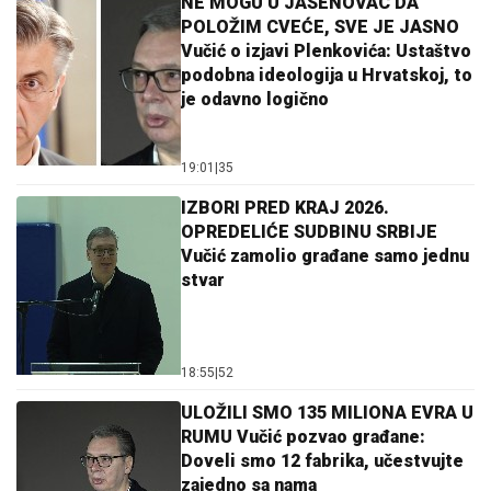
NE MOGU U JASENOVAC DA
POLOŽIM CVEĆE, SVE JE JASNO
Vučić o izjavi Plenkovića: Ustaštvo
podobna ideologija u Hrvatskoj, to
je odavno logično
19:01
|
35
IZBORI PRED KRAJ 2026.
OPREDELIĆE SUDBINU SRBIJE
Vučić zamolio građane samo jednu
stvar
18:55
|
52
ULOŽILI SMO 135 MILIONA EVRA U
RUMU Vučić pozvao građane:
Doveli smo 12 fabrika, učestvujte
zajedno sa nama