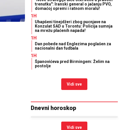
trenutku": Iranski general o jačanju PVO,
domaćoj opremi i ratnom moralu!
1H
Uhapšeni tinejdžeri zbog pucnjave na
Konzulat SAD u Torontu: Policija sumnja
na mrežu plaćenih napada!
1H
Dan pobede nad Englezima poglašen za
nacionalni dan fudbala
1H
Španovićeva pred Birmingem: Želim na
postolje
Vidi sve
Dnevni horoskop
Vidi sve