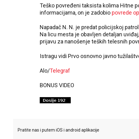
Teško povređeni taksista kolima Hitne 
informacijama, on je zadobio
povrede op
Napadač N. N. je predat policijskoj patr
Na licu mesta je obavljen detaljan uviđaj,
prijavu za nanošenje teških telesnih pov
Istragu vidi Prvo osnovno javno tužilašt
Alo/
Telegraf
BONUS VIDEO
Pratite nas i putem iOS i android aplikacije