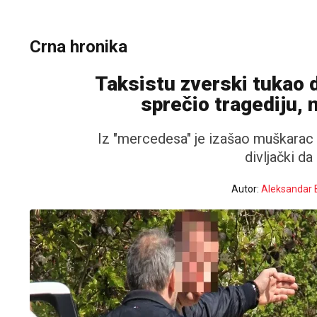
Crna hronika
Taksistu zverski tukao 
sprečio tragediju, 
Iz "mercedesa" je izašao muškarac 
divljački d
Autor:
Aleksandar 