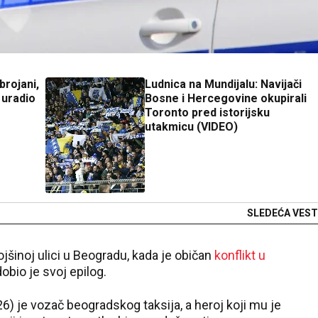
brojani,
Ludnica na Mundijalu: Navijači
 uradio
Bosne i Hercegovine okupirali
Toronto pred istorijsku
utakmicu (VIDEO)
SLEDEĆA VEST
jšinoj ulici u Beogradu, kada je običan
konflikt u
dobio je svoj epilog.
26) je vozač beogradskog taksija, a heroj koji mu je