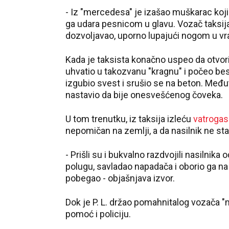
- Iz "mercedesa" je izašao muškarac koji 
ga udara pesnicom u glavu. Vozač taksija
dozvoljavao, uporno lupajući nogom u vrata
Kada je taksista konačno uspeo da otvori 
uhvatio u takozvanu "kragnu" i počeo bes
izgubio svest i srušio se na beton. Međut
nastavio da bije onesvešćenog čoveka.
U tom trenutku, iz taksija izleću
vatrogas
nepomičan na zemlji, a da nasilnik ne sta
- Prišli su i bukvalno razdvojili nasilnika 
polugu, savladao napadača i oborio ga na 
pobegao - objašnjava izvor.
Dok je P. L. držao pomahnitalog vozača "
pomoć i policiju.