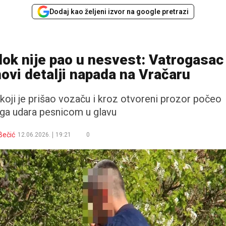
Dodaj kao željeni izvor na google pretrazi
dok nije pao u nesvest: Vatrogasac
novi detalji napada na Vračaru
koji je prišao vozaču i kroz otvoreni prozor počeo
a ga udara pesnicom u glavu
Bečić
12.06.2026.
19:21
0