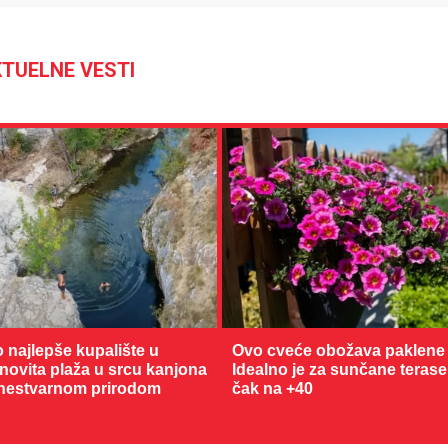
TUELNE VESTI
o najlepše kupalište u
Ovo cveće obožava paklene 
enovita plaža u srcu kanjona
Idealno je za sunčane terase
nestvarnom prirodom
čak na +40