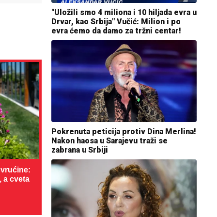
"Uložili smo 4 miliona i 10 hiljada evra u
Drvar, kao Srbija" Vučić: Milion i po
evra ćemo da damo za tržni centar!
Pokrenuta peticija protiv Dina Merlina!
Nakon haosa u Sarajevu traži se
zabrana u Srbiji
vrućine:
, a cveta