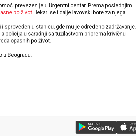
pomoći prevezen je u Urgentni centar. Prema poslednjim
asne po život
i lekari se i dalje lavovski bore za njega.
oli i sproveden u stanicu, gde mu je određeno zadržavanje.
 a policija u saradnji sa tužilaštvom priprema krivičnu
reda opasnih po život.
vo u Beogradu.