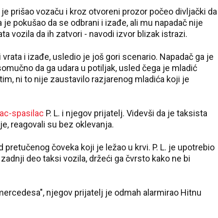
je prišao vozaču i kroz otvoreni prozor počeo divljački da
 je pokušao da se odbrani i izađe, ali mu napadač nije
 vozila da ih zatvori - navodi izvor blizak istrazi.
vrata i izađe, usledio je još gori scenario. Napadač ga je
omučno da ga udara u potiljak, usled čega je mladić
im, ni to nije zaustavilo razjarenog mladića koji je
ac-spasilac
P. L. i njegov prijatelj. Videvši da je taksista
je, reagovali su bez oklevanja.
od pretučenog čoveka koji je ležao u krvi. P. L. je upotrebio
zadnji deo taksi vozila, držeći ga čvrsto kako ne bi
24 °C
Loznica
mercedesa", njegov prijatelj je odmah alarmirao Hitnu