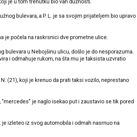
koji je u tom trenutku bio van dužnosti.
Južnog bulevara, a P. L. je sa svojim prijateljem bio upravo
a je počela na raskrsnici dve prometne ulice.
og bulevara u Nebojšinu ulicu, došlo je do nesporazuma.
ira i odmahuje rukom, na šta mu je taksista uzvratio
 (21), koji je krenuo da prati taksi vozilo, neprestano
, "mercedes" je naglo isekao put i zaustavio se tik pored
ik je izleteo iz svog automobila i odmah nasrnuo na