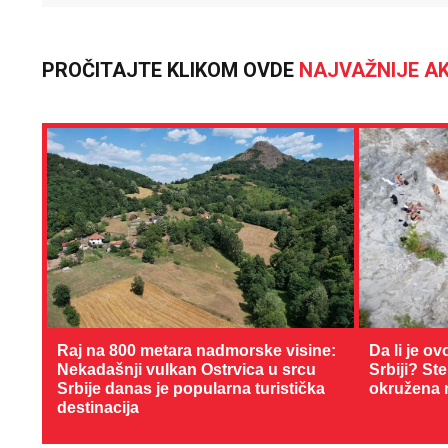
PROČITAJTE KLIKOM OVDE
NAJVAŽNIJE AK
Raj na 800 metara nadmorske visine:
Da li je ov
Nekadašnji vulkan Ostrvica u srcu
Srbiji? St
Srbije danas je popularna turistička
okružena 
destinacija