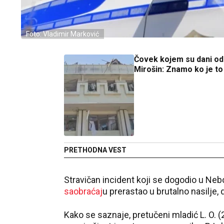
Foto: Vladimir Marković
Čovek kojem su dani od
Mirošin: Znamo ko je to
PRETHODNA VEST
Stravičan incident koji se dogodio u Nebo
saobraćaj
u prerastao u brutalno nasilje, 
Kako se saznaje, pretučeni mladić L. O. (