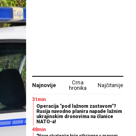
Crna
Najnovije
Najčitanije
hronika
31min
Operacija "pod lažnom zastavom"?
Rusija navodno planira napade lažnim
ukrajinskim dronovima na članice
NATO-a!
48min
"Nove strategije biće otkrivene u pravom