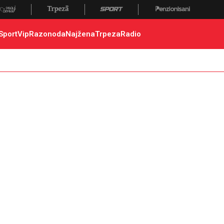
 poginuli, zaplena, carina
Sport
Vip
Razonoda
Najžena
Trpeza
Radio