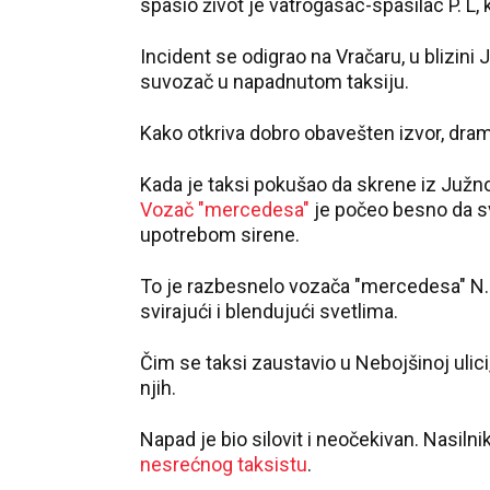
spasio život je vatrogasac-spasilac P. L, 
Incident se odigrao na Vračaru, u blizini 
suvozač u napadnutom taksiju.
Kako otkriva dobro obavešten izvor, dram
Kada je taksi pokušao da skrene iz Južn
Vozač "mercedesa"
je počeo besno da sv
upotrebom sirene.
To je razbesnelo vozača "mercedesa" N. N.
svirajući i blendujući svetlima.
Čim se taksi zaustavio u Nebojšinoj ulici
njih.
Napad je bio silovit i neočekivan. Nasiln
nesrećnog taksistu
.