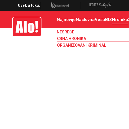
Crna hronika, smrt, ubistvo, likvidacija, krađa, pljačka, hapšenje, policija,
Uvek u toku.
Najnovije
Naslovna
Vesti
BIZ
Hronika
Alo
NESREĆE
CRNA HRONIKA
ORGANIZOVANI KRIMINAL