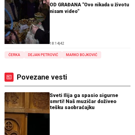
OD GRAĐANA "Ovo nikada u životu
nisam video"
18:14
|
42
ĆERKA
DEJAN PETROVIĆ
MARKO BOJKOVIĆ
Povezane vesti
Sveti Ilija ga spasio sigurne
smrti! Naš muzičar doživeo
tešku saobraćajku