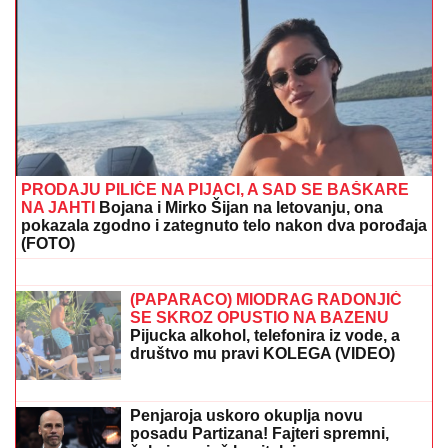
UMRO ČUVENI SLOBODAN BOBA SPASOJEVIĆ
Obeležio karijere narodnih pevača, bez njega srpska
kafana ne bi bila ista
"STANIJA, DA NEMAŠ MOŽDA
SUTLIJAŠ?"
Pobednica Elite ostala
zatečena pitanjem, o NJENOJ
REAKCIJI pričaju svi (VIDEO)
OGLASIO SE SLOBA RADANOVIĆ
NAKON NAPADA U BUDVI
Otkrio šta
se desilo sa taksistom: "Možda ima
neke probleme"