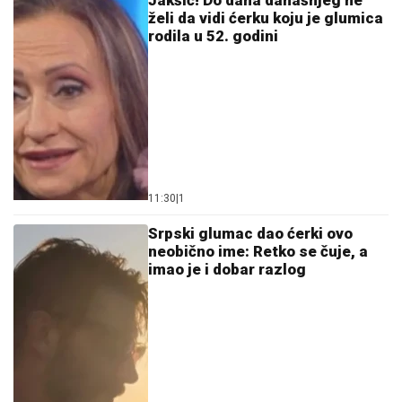
Jakšić! Do dana današnjeg ne
želi da vidi ćerku koju je glumica
rodila u 52. godini
11:30
|
1
Srpski glumac dao ćerki ovo
neobično ime: Retko se čuje, a
imao je i dobar razlog