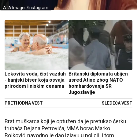
ATA Images/Instagram
Lekovita voda, čist vazduh
Britanski diplomata ubijen
- banjski biser koja osvaja
usred Atine zbog NATO
prirodom i niskim cenama
bombardovanja SR
Jugoslavije
PRETHODNA VEST
SLEDEĆA VEST
Brat muškarca koji je optužen da je pretukao ćerku
trubača Dejana Petrovića, MMA borac Marko
Bojković, navodno je dao izjavu u policiji i tom