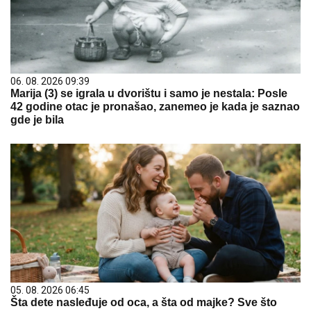
06. 08. 2026 09:39
Marija (3) se igrala u dvorištu i samo je nestala: Posle
42 godine otac je pronašao, zanemeo je kada je saznao
gde je bila
05. 08. 2026 06:45
Šta dete nasleđuje od oca, a šta od majke? Sve što