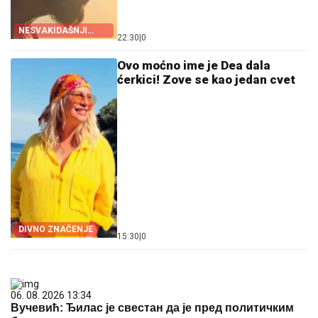
NESVAKIDAŠNJI
22:30
|
0
IZBOR
Ovo moćno ime je Dea dala
ćerkici! Zove se kao jedan cvet
DIVNO ZNAČENJE
15:30
|
0
06. 08. 2026 13:34
Вучевић: Ђилас је свестан да је пред политичким