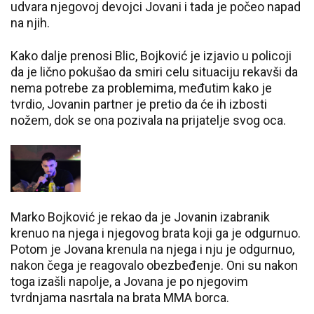
udvara njegovoj devojci Jovani i tada je počeo napad
na njih.
Kako dalje prenosi Blic, Bojković je izjavio u policoji
da je lično pokušao da smiri celu situaciju rekavši da
nema potrebe za problemima, međutim kako je
tvrdio, Jovanin partner je pretio da će ih izbosti
nožem, dok se ona pozivala na prijatelje svog oca.
Marko Bojković je rekao da je Jovanin izabranik
krenuo na njega i njegovog brata koji ga je odgurnuo.
Potom je Jovana krenula na njega i nju je odgurnuo,
nakon čega je reagovalo obezbeđenje. Oni su nakon
toga izašli napolje, a Jovana je po njegovim
tvrdnjama nasrtala na brata MMA borca.