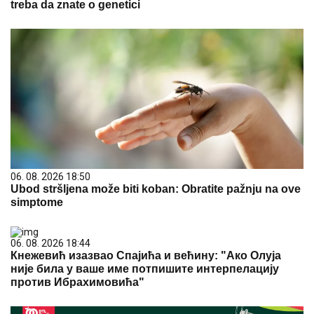
treba da znate o genetici
06. 08. 2026 18:50
Ubod stršljena može biti koban: Obratite pažnju na ove
simptome
06. 08. 2026 18:44
Кнежевић изазвао Спајића и већину: "Ако Олуја
није била у ваше име потпишите интерпелацију
против Ибрахимовића"