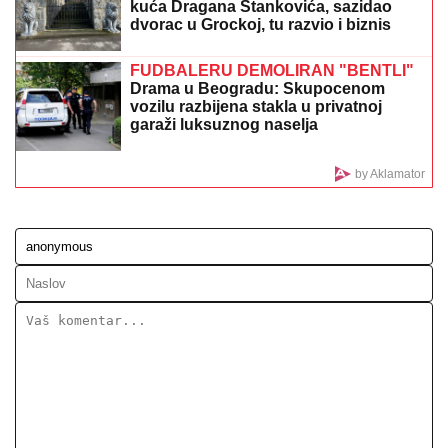
PRODAJU PILIĆE NA PIJACI, A SAD SE BAŠKARE
NA JAHTI
Bojana i Mirko Šijan na letovanju, ona
pokazala zgodno i zategnuto telo nakon dva porođaja
(FOTO)
"MA NEK ME UBIJU, UHVATILA ME
NEKA SVEJEDNOĆA"
Isplivala
prepiska Zvicerovih prljavih
policajaca: "Čitav me život jure, nek
urade to da počinem" (FOTO)
(PAPARACO) MIODRAG RADONJIĆ
SE SKROZ OPUSTIO NA BAZENU
Pijucka alkohol, telefonira iz vode, a
društvo mu pravi KOLEGA (VIDEO)