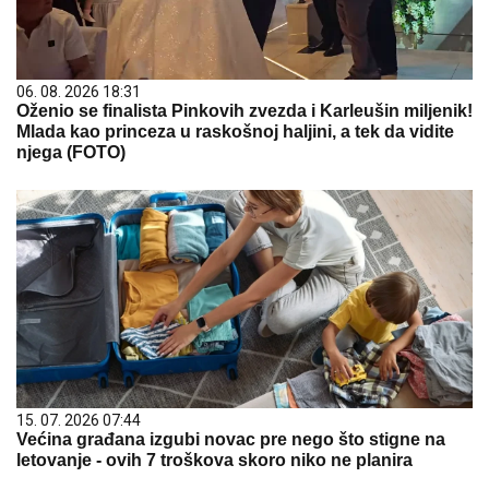
06. 08. 2026 18:31
Oženio se finalista Pinkovih zvezda i Karleušin miljenik!
Mlada kao princeza u raskošnoj haljini, a tek da vidite
njega (FOTO)
15. 07. 2026 07:44
Većina građana izgubi novac pre nego što stigne na
letovanje - ovih 7 troškova skoro niko ne planira