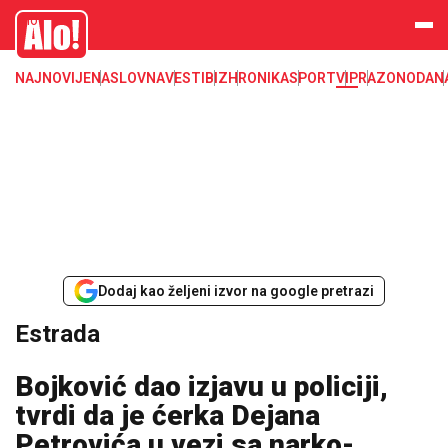
Estrada, poznati, VIP
Alo
NAJNOVIJE
NASLOVNA
VESTI
BIZ
HRONIKA
SPORT
VIP
RAZONODA
N
Dodaj kao željeni izvor na google pretrazi
Estrada
Bojković dao izjavu u policiji,
tvrdi da je ćerka Dejana
Petrovića u vezi sa narko-