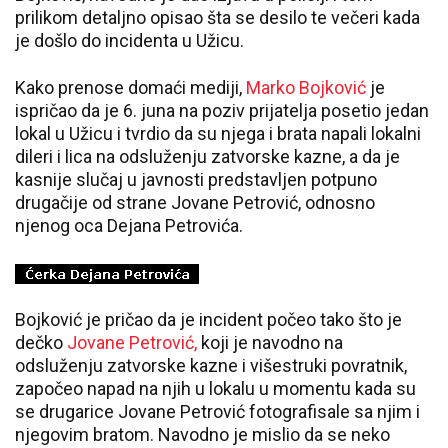
prilikom detaljno opisao šta se desilo te večeri kada
je došlo do incidenta u Užicu.
Kako prenose domaći mediji,
Marko Bojković
je
ispričao da je 6. juna na poziv prijatelja posetio jedan
lokal u Užicu i tvrdio da su njega i brata napali lokalni
dileri i lica na odsluženju zatvorske kazne, a da je
kasnije slučaj u javnosti predstavljen potpuno
drugačije od strane Jovane Petrović, odnosno
njenog oca Dejana Petrovića.
Bojković je pričao da je incident počeo tako što je
dečko
Jovane Petrović,
koji je navodno na
odsluženju zatvorske kazne i višestruki povratnik,
započeo napad na njih u lokalu u momentu kada su
se drugarice Jovane Petrović fotografisale sa njim i
njegovim bratom. Navodno je mislio da se neko