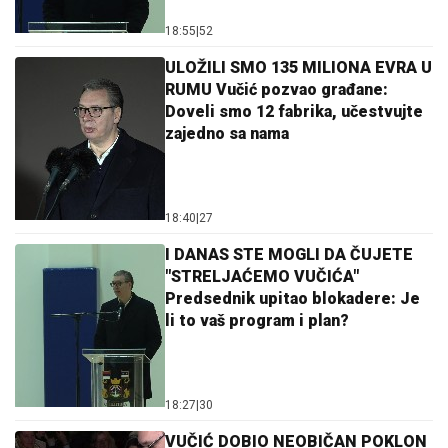
18:55
|
52
ULOŽILI SMO 135 MILIONA EVRA U
RUMU Vučić pozvao građane:
Doveli smo 12 fabrika, učestvujte
zajedno sa nama
18:40
|
27
I DANAS STE MOGLI DA ČUJETE
"STRELJAĆEMO VUČIĆA"
Predsednik upitao blokadere: Je
li to vaš program i plan?
18:27
|
30
VUČIĆ DOBIO NEOBIČAN POKLON