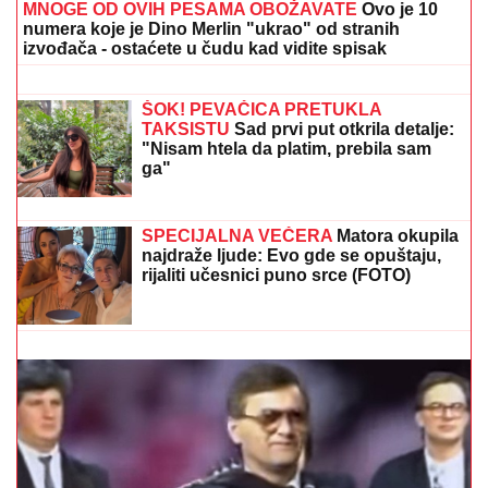
MNOGE OD OVIH PESAMA OBOŽAVATE
Ovo je 10
numera koje je Dino Merlin "ukrao" od stranih
izvođača - ostaćete u čudu kad vidite spisak
(FOTO) GORI KOMO!
Devojka Bake
Praseta zapalila društvene mreže:
Milena objavila vrele fotke iz Italije,
bujni dekolte u prvom planu
ŠOK! PEVAČICA PRETUKLA
TAKSISTU
Sad prvi put otkrila detalje:
"Nisam htela da platim, prebila sam
ga"