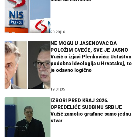
20:20
|
16
NE MOGU U JASENOVAC DA
POLOŽIM CVEĆE, SVE JE JASNO
Vučić o izjavi Plenkovića: Ustaštvo
podobna ideologija u Hrvatskoj, to
je odavno logično
19:01
|
35
IZBORI PRED KRAJ 2026.
OPREDELIĆE SUDBINU SRBIJE
Vučić zamolio građane samo jednu
stvar