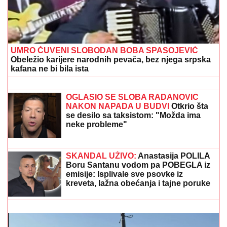
(FOTO) DARKO LAZIĆ I KATARINA UŽIVAJU U
DVORCU
Supruga pevača pokazala u kakvom
luksuzu se baškare, a ispred ogroman bazen
SPECIJALNA VEČERA
Matora okupila
najdraže ljude: Evo gde se opuštaju,
rijaliti učesnici puno srce (FOTO)
(VIDEO) NEMANJA GUDELJ SE NE
ODVAJA OD SINA!
Anastasija objavila
snimak sa mora: Ponosni tata gura
kolica dok Ilijan spava, raznežila sve