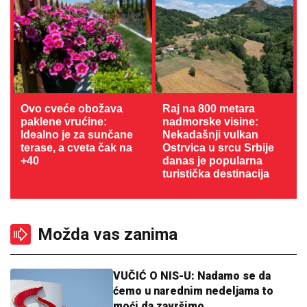
Ovo cveće obožava
Raj na 800 metara
paklene vrućine:
nadmorske visine:
Idealno je za sunčane
Nekadašnji vulkan
terase, a cveta čak na
Ostrvica u srcu Srbije
+40
danas je popularna
turistička destinacija
Možda vas zanima
VUČIĆ O NIS-U: Nadamo se da
ćemo u narednim nedeljama to
moći da završimo