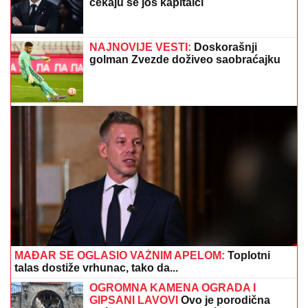
PREVARENA ZA 50.000 EVRA:
Emina Jahović
opljačkana u Istanbulu, verovala devojci, a ova je
posle svega blokirala na mrežama
SKANDAL UŽIVO:
Anastasija POLILA
Boru Santanu vodom pa POBEGLA iz
emisije: Isplivale sve psovke iz
kreveta, lažna obećanja i tajne poruke
ŠOKANTNE
TVRDNjE: Propao
ogroman transfer zbog Zvezdinog
sponzora?