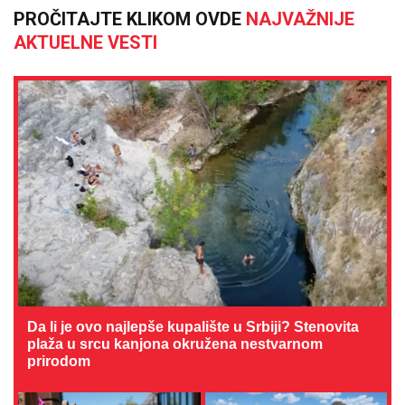
PROČITAJTE KLIKOM OVDE
NAJVAŽNIJE
AKTUELNE VESTI
Da li je ovo najlepše kupalište u Srbiji? Stenovita
plaža u srcu kanjona okružena nestvarnom
prirodom