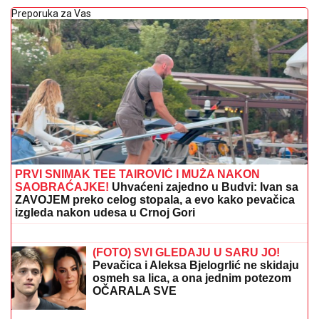
Preporuka za Vas
PRVI SNIMAK TEE TAIROVIĆ I MUŽA NAKON
SAOBRAĆAJKE!
Uhvaćeni zajedno u Budvi: Ivan sa
ZAVOJEM preko celog stopala, a evo kako pevačica
izgleda nakon udesa u Crnoj Gori
OŽENIO SE DEJAN KRALJ!
Bio na
korak od MONAŠTVA, a onda se desio
SUDBONOSNI PREOKRET - Branka je
njegova PRAVA LJUBAV!
(FOTO) SVI GLEDAJU U SARU JO!
Pevačica i Aleksa Bjelogrlić ne skidaju