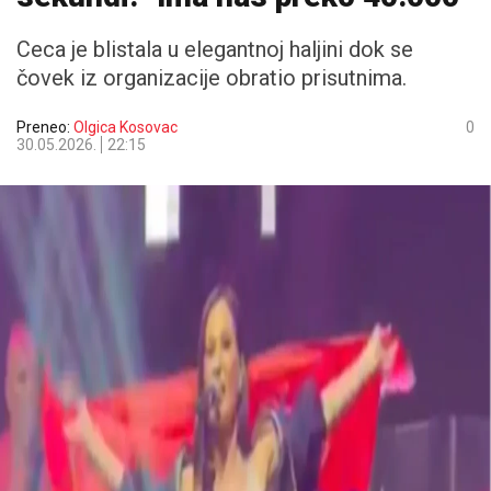
Ceca je blistala u elegantnoj haljini dok se
čovek iz organizacije obratio prisutnima.
Preneo:
Olgica Kosovac
0
30.05.2026.
22:15