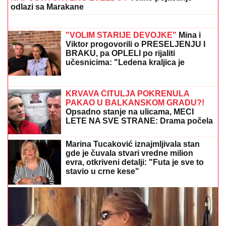
"ŽELIM BEBU"
Jelena Gavrilović
progovorila o svadbi i renoviranju
kuće: "Išla sam roditeljima da kažem
da odustajem"
"SRAMOTA ME JE"
Asmin Durdžić javno udario na
rođenu majku zbog Maje Marinković: "Ona je
domaćica, ne snalazi se u ovom svetu i ne zna da
prestane"
Skandal u redovima nemačke vojske:
Ako ovo rade rezervisti, šta onda
očekivati od države