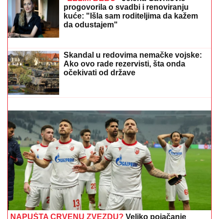
ADI BOJANI
Prolazi kroz agoniju,
oglasila se i otkrila šta se dešava
nakon haosa sa Terzom
PROMENILA VERU, PA SAMA OBJAVILA SVOJ
INTIMNI SNIMAK
Pevačica opet šokira, slika stopala u
KESAMA: "Mažem ovčiju mast"
(FOTO) VOZ NALETEO NA OSOBU
KOD ZEMUNA
Oglasili se iz
"Srbijavoza": Hitna pomoć i policija na
licu mesta