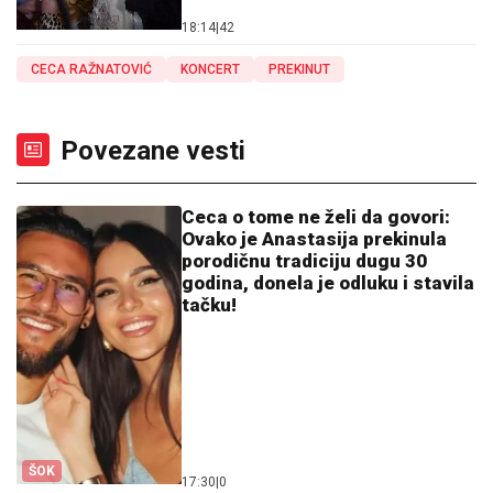
18:14
|
42
CECA RAŽNATOVIĆ
KONCERT
PREKINUT
Povezane vesti
Ceca o tome ne želi da govori:
Ovako je Anastasija prekinula
porodičnu tradiciju dugu 30
godina, donela je odluku i stavila
tačku!
ŠOK
17:30
|
0