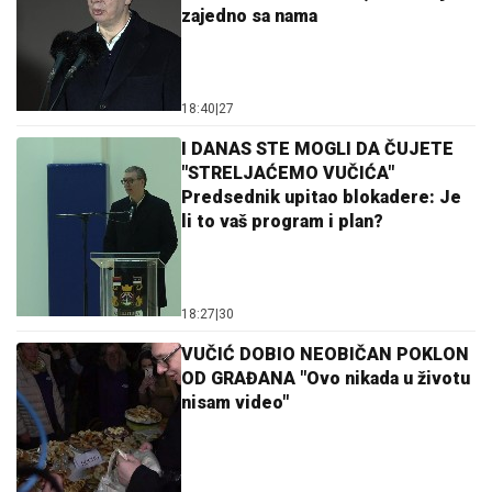
zajedno sa nama
18:40
|
27
I DANAS STE MOGLI DA ČUJETE
"STRELJAĆEMO VUČIĆA"
Predsednik upitao blokadere: Je
li to vaš program i plan?
18:27
|
30
VUČIĆ DOBIO NEOBIČAN POKLON
OD GRAĐANA "Ovo nikada u životu
nisam video"