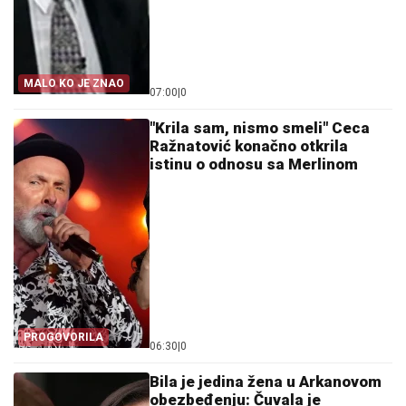
MALO KO JE ZNAO
07:00
|
0
"Krila sam, nismo smeli" Ceca
Ražnatović konačno otkrila
istinu o odnosu sa Merlinom
PROGOVORILA
06:30
|
0
Bila je jedina žena u Arkanovom
obezbeđenju: Čuvala je