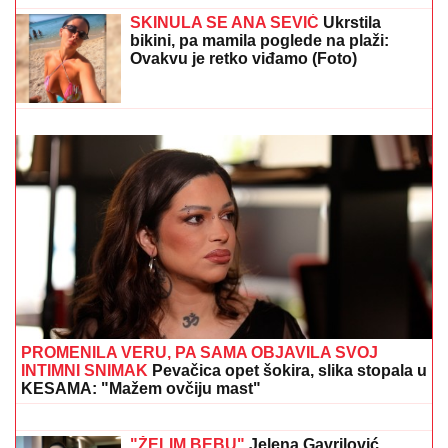
osmeh sa lica, a ona jednim potezom
OČARALA SVE
Zvezda Intera pohvalio reprezentativca Srbije: Bolje
razume fudbal, ali ima još da uči!
SKINULA SE ANA SEVIĆ
Ukrstila
bikini, pa mamila poglede na plaži:
Ovakvu je retko viđamo (Foto)
(FOTO) MILICU VELIČKOVIĆ
ZADESILA NOVA NEPRIJATNOST NA