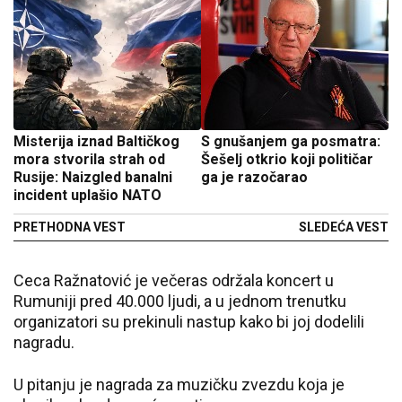
Misterija iznad Baltičkog
S gnušanjem ga posmatra:
mora stvorila strah od
Šešelj otkrio koji političar
Rusije: Naizgled banalni
ga je razočarao
incident uplašio NATO
PRETHODNA VEST
SLEDEĆA VEST
Ceca Ražnatović je večeras održala koncert u
Rumuniji pred 40.000 ljudi, a u jednom trenutku
organizatori su prekinuli nastup kako bi joj dodelili
nagradu.
U pitanju je nagrada za muzičku zvezdu koja je