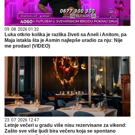
09. 08. 2026 01:32
Luka otkrio kolika je razlika živeti sa Aneli i Anitom, pa
Maja istakla šta je Asmin najlepše uradio za nju: Nije
me prodao! (VIDEO)
23. 07. 2026 12:47
Letnje večeri u gradu više nisu rezervisane za vikend:
Zašto sve više ljudi bira večeru koja se spontano