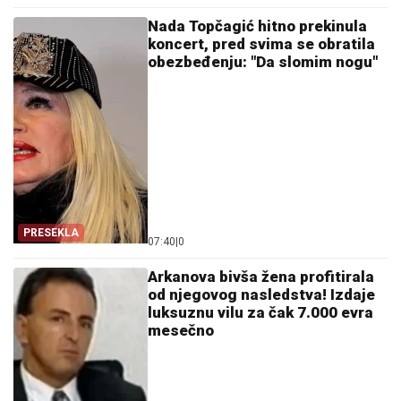
Nada Topčagić hitno prekinula
koncert, pred svima se obratila
obezbeđenju: "Da slomim nogu"
PRESEKLA
07:40
|
0
Arkanova bivša žena profitirala
od njegovog nasledstva! Izdaje
luksuznu vilu za čak 7.000 evra
mesečno