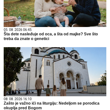
05. 08. 2026 06:45
Šta dete nasleđuje od oca, a šta od majke? Sve što
treba da znate o genetici
08. 08. 2026 16:10
Zašto je važno ići na liturgiju: Nedeljom se porodica
okuplja pred Bogom