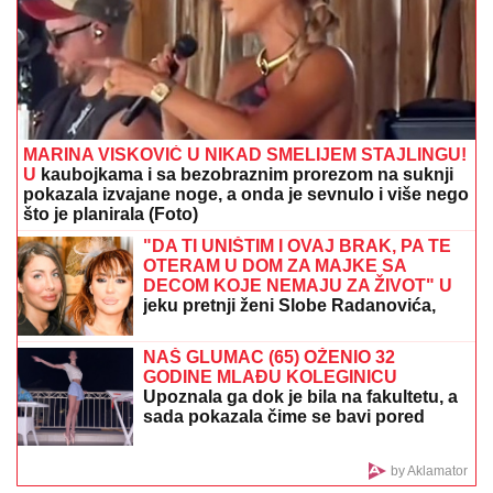
Partizan ima čemu da se nada: Hetafe
ostao bez važnog igrača do kraja
sezone
NAPUŠTA CRVENU ZVEZDU?
Veliko pojačanje
odlazi sa Marakane
"PLAŠIM SE SMRTI"
Pevačica (73) u
panici nakon smrti kolega: "Velika sam
kukavica, mužu ne smem ni da
pomenem kupovinu grobnice"