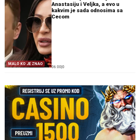
Anastasiju i Veljka, a evo u
kakvim je sada odnosima sa
Cecom
MALO KO JE ZNAO
06:00
|
0