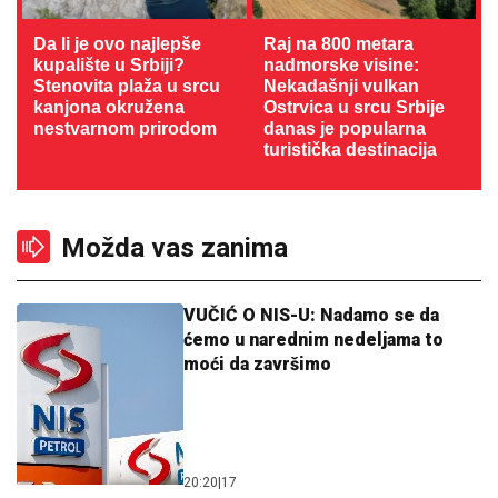
Da li je ovo najlepše
Raj na 800 metara
kupalište u Srbiji?
nadmorske visine:
Stenovita plaža u srcu
Nekadašnji vulkan
kanjona okružena
Ostrvica u srcu Srbije
nestvarnom prirodom
danas je popularna
turistička destinacija
Možda vas zanima
VUČIĆ O NIS-U: Nadamo se da
ćemo u narednim nedeljama to
moći da završimo
20:20
|
17