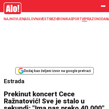
Estrada, poznati, VIP
Alo
NAJNOVIJE
NASLOVNA
VESTI
BIZ
HRONIKA
SPORT
VIP
RAZONODA
N
Dodaj kao željeni izvor na google pretrazi
Estrada
Prekinut koncert Cece
Ražnatović! Sve je stalo u
sekundi: "Ima nas preko 40.000"