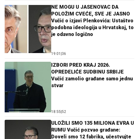
NE MOGU U JASENOVAC DA
POLOŽIM CVEĆE, SVE JE JASNO
Vučić o izjavi Plenkovića: Ustaštvo
podobna ideologija u Hrvatskoj, to
je odavno logično
19:01
|
36
IZBORI PRED KRAJ 2026.
OPREDELIĆE SUDBINU SRBIJE
Vučić zamolio građane samo jednu
stvar
18:55
|
52
ULOŽILI SMO 135 MILIONA EVRA U
RUMU Vučić pozvao građane:
Doveli smo 12 fabrika, učestvujte