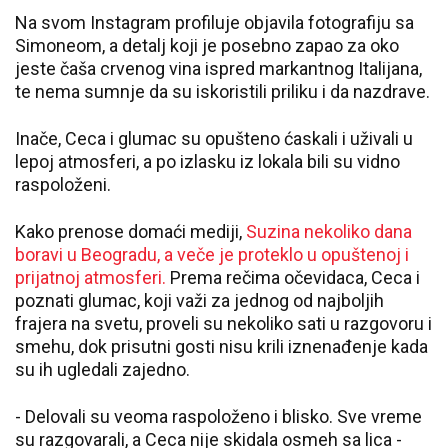
Na svom Instagram profiluje objavila fotografiju sa
Simoneom, a detalj koji je posebno zapao za oko
jeste čaša crvenog vina ispred markantnog Italijana,
te nema sumnje da su iskoristili priliku i da nazdrave.
Inače, Ceca i glumac su opušteno ćaskali i uživali u
lepoj atmosferi, a po izlasku iz lokala bili su vidno
raspoloženi.
Kako prenose domaći mediji,
Suzina nekoliko dana
boravi u Beogradu, a veče je proteklo u opuštenoj i
prijatnoj atmosferi.
Prema rečima očevidaca, Ceca i
poznati glumac, koji važi za jednog od najboljih
frajera na svetu, proveli su nekoliko sati u razgovoru i
smehu, dok prisutni gosti nisu krili iznenađenje kada
su ih ugledali zajedno.
- Delovali su veoma raspoloženo i blisko. Sve vreme
su razgovarali, a Ceca nije skidala osmeh sa lica -