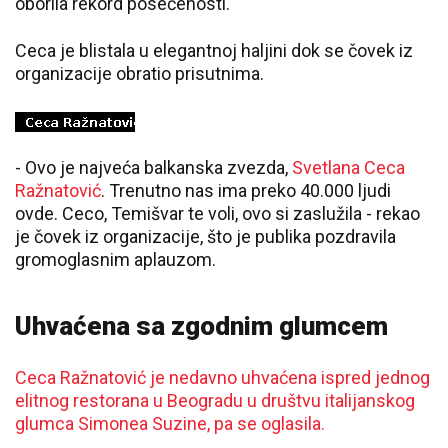
oborila rekord posećenosti.
Ceca je blistala u elegantnoj haljini dok se čovek iz
organizacije obratio prisutnima.
- Ovo je najveća balkanska zvezda,
Svetlana Ceca
Ražnatović
. Trenutno nas ima preko 40.000 ljudi
ovde. Ceco, Temišvar te voli, ovo si zaslužila - rekao
je čovek iz organizacije, što je publika pozdravila
gromoglasnim aplauzom.
Uhvaćena sa zgodnim glumcem
Ceca Ražnatović je nedavno uhvaćena ispred jednog
elitnog restorana u Beogradu u društvu italijanskog
glumca Simonea Suzine, pa se oglasila.