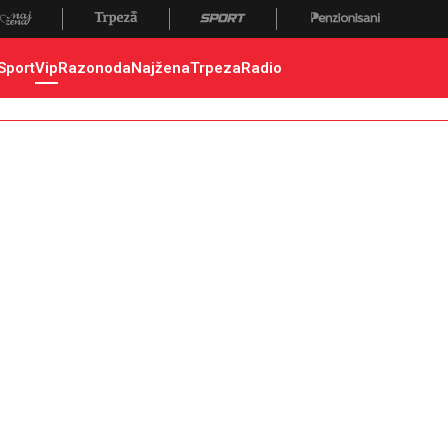
Sport
Vip
Razonoda
Najžena
Trpeza
Radio