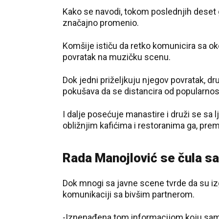
Kako se navodi, tokom poslednjih deset go
značajno promenio.
Komšije ističu da retko komunicira sa ok
povratak na muzičku scenu.
Dok jedni priželjkuju njegov povratak, dr
pokušava da se distancira od popularnost
I dalje posećuje manastire i druži se sa 
obližnjim kafićima i restoranima ga, pre
Rada Manojlović se čula s
Dok mnogi sa javne scene tvrde da su izg
komunikaciji sa bivšim partnerom.
-Iznenađena tom informacijom koju sam pr