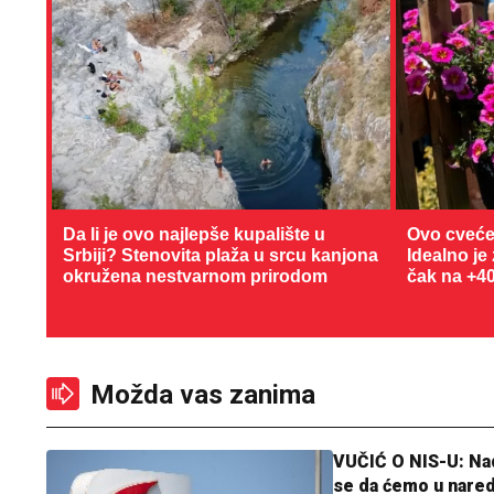
Da li je ovo najlepše kupalište u
Ovo cveće
Srbiji? Stenovita plaža u srcu kanjona
Idealno je
okružena nestvarnom prirodom
čak na +4
Možda vas zanima
VUČIĆ O NIS-U: N
se da ćemo u nare