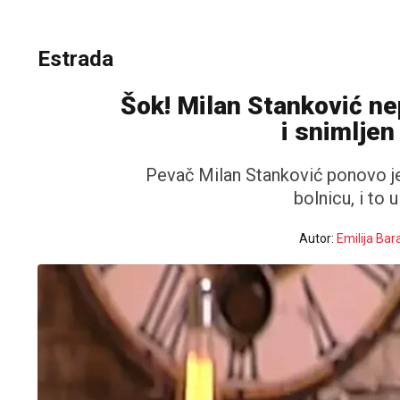
Estrada
Šok! Milan Stanković ne
i snimljen
Pevač
Milan Stanković
ponovo je
bolnicu, i to 
Autor:
Emilija Bar