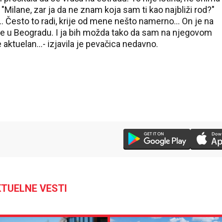
 "Milane, zar ja da ne znam koja sam ti kao najbliži rod?"
.. Često to radi, krije od mene nešto namerno... On je na
i nije u Beogradu. I ja bih možda tako da sam na njegovom
 aktuelan...- izjavila je pevačica nedavno.
TUELNE VESTI