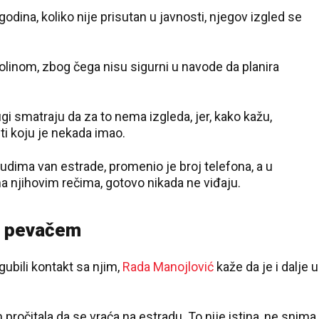
dina, koliko nije prisutan u javnosti, njegov izgled se
olinom, zbog čega nisu sigurni u navode da planira
ugi smatraju da za to nema izgleda, jer, kako kažu,
i koju je nekada imao.
ljudima van estrade, promenio je broj telefona, a u
ma njihovim rečima, gotovo nikada ne viđaju.
24 °C
a pevačem
Loznica
ubili kontakt sa njim,
Rada Manojlović
kaže da je i dalje u
očitala da se vraća na estradu. To nije istina, ne snima