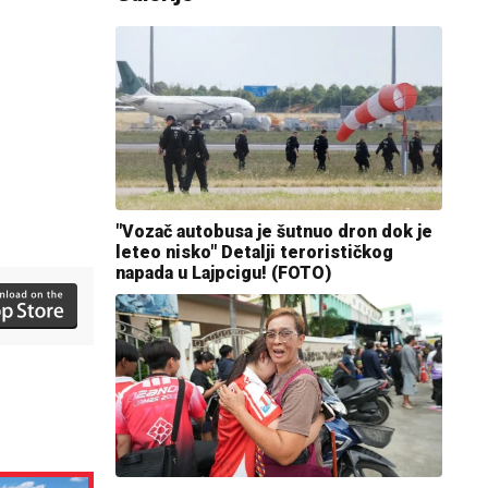
"Vozač autobusa je šutnuo dron dok je
leteo nisko" Detalji terorističkog
napada u Lajpcigu! (FOTO)