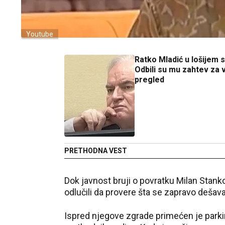
Youtube
Ratko Mladić u lošijem s
Odbili su mu zahtev za 
pregled
PRETHODNA VEST
Dok javnost bruji o povratku Milan Stank
odlučili da provere šta se zapravo dešava
Ispred njegove zgrade primećen je parki