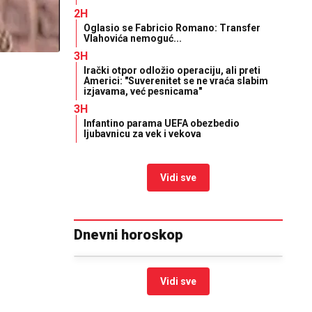
2H
Oglasio se Fabricio Romano: Transfer
Vlahovića nemoguć...
3H
Irački otpor odložio operaciju, ali preti
Americi: "Suverenitet se ne vraća slabim
izjavama, već pesnicama"
3H
Infantino parama UEFA obezbedio
ljubavnicu za vek i vekova
Vidi sve
Dnevni horoskop
Vidi sve