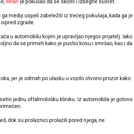
ce,
Milan
je pokušao da se skloni i izbegne susret.
u ga mediji uspeli zabeležiti iz trećeg pokušaja, kada ga je
 ispred zgrade.
a u automobilu kojim je upravljao njegov prijatelj. Iako
oljno da se primeti kako je pustio kosu i smršao, kao i da
oka, jer je odmah po ulasku u vozilo otvorio prozor kako
etio jednu oftalmološku kliniku. Iz automobila je gotovo
primećen.
d, dok su prolaznici prolazili pored njega, ne