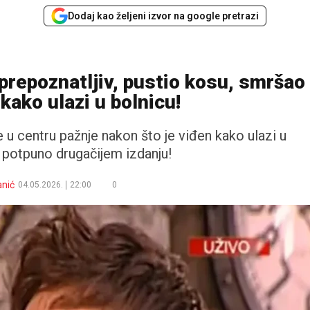
Dodaj kao željeni izvor na google pretrazi
prepoznatljiv, pustio kosu, smršao
 kako ulazi u bolnicu!
 u centru pažnje nakon što je viđen kako ulazi u
u potpuno drugačijem izdanju!
anić
04.05.2026.
22:00
0