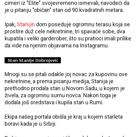
cimeri iz "Elite" svojevremeno ismevali, navodeći da
je u pitanju "običan" stan od 90 kvadratnih metara.
Ipak,
Stanijin
dom poseduje ogromnu terasu koja se
prostire duž cele nekretnine, tri spavaće sobe, dva
kupatila i veliki garderober, što su pratioci imali prilike
da vide na njenim objavama na Instagramu.
Mnogi su se pitali odakle joj novac za kupovinu ove
nekretnine, a prema pisanju medija, Stanija je
prethodno prodala stan u Novom Sadu, u kojem je
živela, za ogromnu sumu novca. Nakon toga je
dodala još sredstava i kupila stan u Rumi.
Ekipa našeg portala obišla je kraj u kojem starleta
boravi kada je u Srbiji.