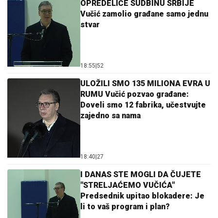
OPREDELIĆE SUDBINU SRBIJE
Vučić zamolio građane samo jednu
stvar
18:55
|
52
ULOŽILI SMO 135 MILIONA EVRA U
RUMU Vučić pozvao građane:
Doveli smo 12 fabrika, učestvujte
zajedno sa nama
18:40
|
27
I DANAS STE MOGLI DA ČUJETE
"STRELJAĆEMO VUČIĆA"
Predsednik upitao blokadere: Je
li to vaš program i plan?