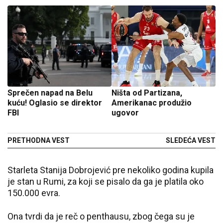
Sprečen napad na Belu
Ništa od Partizana,
kuću! Oglasio se direktor
Amerikanac produžio
FBI
ugovor
PRETHODNA VEST
SLEDEĆA VEST
Starleta Stanija Dobrojević pre nekoliko godina kupila
je stan u Rumi, za koji se pisalo da ga je platila oko
150.000 evra.
Ona tvrdi da je reč o penthausu, zbog čega su je