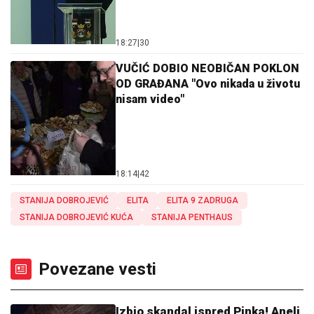
18:27
|
30
VUČIĆ DOBIO NEOBIČAN POKLON
OD GRAĐANA "Ovo nikada u životu
nisam video"
18:14
|
42
STANIJA DOBROJEVIĆ
ELITA
ELITA 9 ZADRUGA
STANIJA DOBROJEVIĆ KUĆA
STANIJA PENTHAUS
Povezane vesti
Izbio skandal ispred Pinka! Aneli