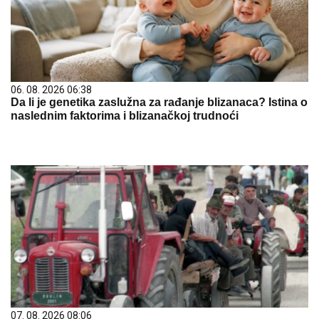
06. 08. 2026 06:38
Da li je genetika zaslužna za rađanje blizanaca? Istina o
naslednim faktorima i blizanačkoj trudnoći
07. 08. 2026 08:06