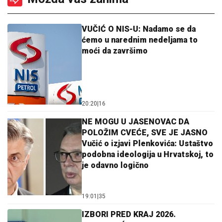
VUČIĆ O NIS-U: Nadamo se da
ćemo u narednim nedeljama to
moći da završimo
20:20
|
16
NE MOGU U JASENOVAC DA
POLOŽIM CVEĆE, SVE JE JASNO
Vučić o izjavi Plenkovića: Ustaštvo
podobna ideologija u Hrvatskoj, to
je odavno logično
19:01
|
35
IZBORI PRED KRAJ 2026.