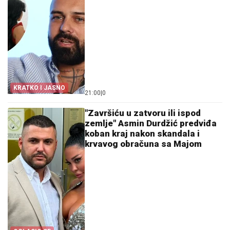
KRATKO I JASNO
21:00
|
0
"Završiću u zatvoru ili ispod
zemlje" Asmin Durdžić predviđa
koban kraj nakon skandala i
krvavog obračuna sa Majom