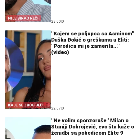
NIJE BIRAO REČI!
23:00
|
0
''Kajem se poljupca sa Asminom''
Duška Đokić o greškama u Eliti:
''Porodica mi je zamerila...''
(video)
KAJE SE ZBOG JEDNE
22:07
|
0
STVARI!
''Ne volim sponzoruše'' Milan o
Staniji Dobrojević, evo šta kaže o
ženidbi sa pobedicom Elite 9