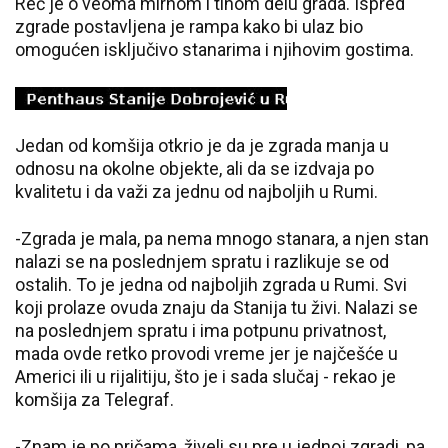
Reč je o veoma mirnom i tihom delu grada. Ispred
zgrade postavljena je rampa kako bi ulaz bio
omogućen isključivo stanarima i njihovim gostima.
Jedan od komšija otkrio je da je zgrada manja u
odnosu na okolne objekte, ali da se izdvaja po
kvalitetu i da važi za jednu od najboljih u Rumi.
-Zgrada je mala, pa nema mnogo stanara, a njen stan
nalazi se na poslednjem spratu i razlikuje se od
ostalih. To je jedna od najboljih zgrada u Rumi. Svi
koji prolaze ovuda znaju da Stanija tu živi. Nalazi se
na poslednjem spratu i ima potpunu privatnost,
mada ovde retko provodi vreme jer je najčešće u
Americi ili u rijalitiju, što je i sada slučaj - rekao je
komšija za Telegraf.
-Znam je po pričama, živeli su pre u jednoj zgradi, pa