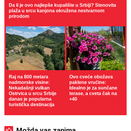
Da li je ovo najlepše kupalište u Srbiji? Stenovita
plaža u srcu kanjona okružena nestvarnom
prirodom
Raj na 800 metara
Ovo cveće obožava
nadmorske visine:
paklene vrućine:
Nekadašnji vulkan
Idealno je za sunčane
Ostrvica u srcu Srbije
terase, a cveta čak na
danas je popularna
+40
turistička destinacija
Možda vas zanima