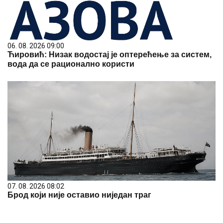
06. 08. 2026 09:00
Ћировић: Низак водостај је оптерећење за систем,
вода да се рационално користи
07. 08. 2026 08:02
Брод који није оставио ниједан траг