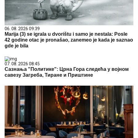
06. 08. 2026 09:39
Marija (3) se igrala u dvorištu i samo je nestala: Posle
42 godine otac je pronašao, zanemeo je kada je saznao
gde je bila
07. 08. 2026 08:45
Сазнања "Политике": Црна Гора следећа у војном
савезу Загреба, Тиране и Приштине