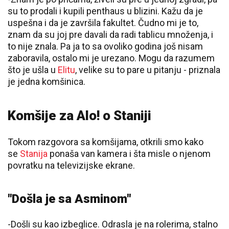
su to prodali i kupili penthaus u blizini. Kažu da je
uspešna i da je završila fakultet. Čudno mi je to,
znam da su joj pre davali da radi tablicu množenja, i
to nije znala. Pa ja to sa ovoliko godina još nisam
zaboravila, ostalo mi je urezano. Mogu da razumem
što je ušla u
Elitu
, velike su to pare u pitanju - priznala
je jedna komšinica.
Komšije za Alo! o Staniji
Tokom razgovora sa komšijama, otkrili smo kako
se
Stanija
ponaša van kamera i šta misle o njenom
povratku na televizijske ekrane.
"Došla je sa Asminom"
-Došli su kao izbeglice. Odrasla je na rolerima, stalno