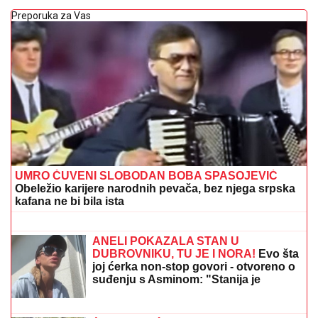
Preporuka za Vas
UMRO ČUVENI SLOBODAN BOBA SPASOJEVIĆ
Obeležio karijere narodnih pevača, bez njega srpska
kafana ne bi bila ista
ŽENE JOJ SE VEKOVIMA MOLE ZA
POTOMSTVO:
Dan Bogorodičine
majke, evo šta kažu narodna
verovanja i običaji
ANELI POKAZALA STAN U
DUBROVNIKU, TU JE I NORA!
Evo šta