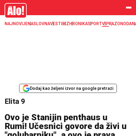
Elita 9
Alo
NAJNOVIJE
NASLOVNA
VESTI
BIZ
HRONIKA
SPORT
VIP
RAZONODA
N
Dodaj kao željeni izvor na google pretrazi
Elita 9
Ovo je Stanijin penthaus u
Rumi! Učesnici govore da živi u
"golubarniku", a ovo je prava