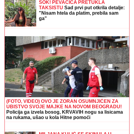
joj ćerka non-stop govori - otvoreno o
suđenju s Asminom: "Stanija je
budaletina" (VIDEO)
(VIDEO) TINEJDŽER (19) OTIMAO LANČIĆE PO
NOVOM SADU
Uleteo u zgradu, pa pokušao da
pokida ženi sa vrata nakit, a onda je usledio ŠOK
ŠOK! PEVAČICA PRETUKLA
TAKSISTU
Sad prvi put otkrila detalje:
"Nisam htela da platim, prebila sam
ga"
3+ TIKET ZA DANAS: Na ovim