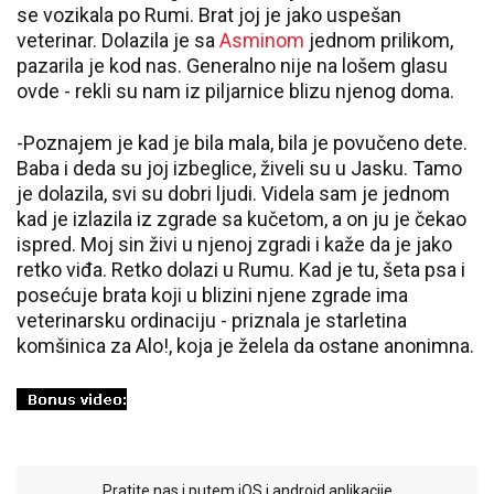
se vozikala po Rumi. Brat joj je jako uspešan
veterinar. Dolazila je sa
Asminom
jednom prilikom,
pazarila je kod nas. Generalno nije na lošem glasu
ovde - rekli su nam iz piljarnice blizu njenog doma.
-Poznajem je kad je bila mala, bila je povučeno dete.
Baba i deda su joj izbeglice, živeli su u Jasku. Tamo
je dolazila, svi su dobri ljudi. Videla sam je jednom
kad je izlazila iz zgrade sa kučetom, a on ju je čekao
ispred. Moj sin živi u njenoj zgradi i kaže da je jako
retko viđa. Retko dolazi u Rumu. Kad je tu, šeta psa i
posećuje brata koji u blizini njene zgrade ima
veterinarsku ordinaciju - priznala je starletina
komšinica za Alo!, koja je želela da ostane anonimna.
Pratite nas i putem iOS i android aplikacije