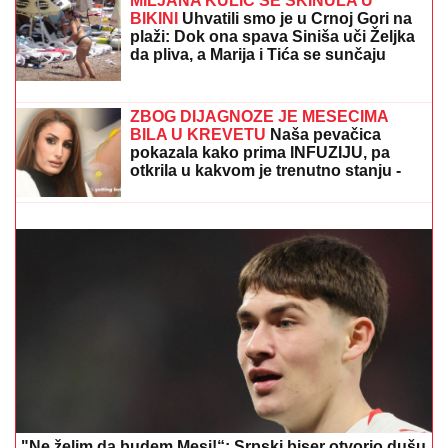
utakmicama mreže će se "sigurno"
tresti
(FOTO, VIDEO) OVO JE ZORAN OSUMNJIČEN ZA
UBISTVO SVOJE MAJKE NA NOVOM BEOGRADU!
Policija ga izvela bosog, KRVAVIH nogu sa lisicama
na rukama, ušao u kola Hitne pomoći
(FOTO) "AKO JE DETE PAMETNO,
ZNA SE NA KOGA JE - NA TETKU"
Vanja Gudelj podelila objavu o malom
Ilijanu, Anastasija odmah reagovala