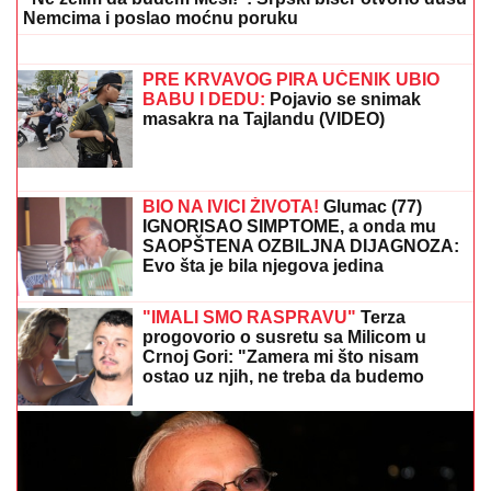
MILJANA KULIĆ SE SKINULA U
BIKINI
Uhvatili smo je u Crnoj Gori na
plaži: Dok ona spava Siniša uči Željka
da pliva, a Marija i Tića se sunčaju
(Video)
Ceca Ražnatović u LEŽERNOM IZDANJU nakon
porođaja ĆERKE Anastasije: MNOGI JE NISU
PREPOZNALI TOKOM LETA ZA SRBIJU! (FOTO)
ZBOG DIJAGNOZE JE MESECIMA
BILA U KREVETU
Naša pevačica
pokazala kako prima INFUZIJU, pa
otkrila u kakvom je trenutno stanju -