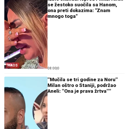
se žestoko suočila sa Hanom,
ona preti dokazima: "Znam
mnogo toga"
HAOS
08:00
|
0
''Mučila se tri godine za Noru''
Milan oštro o Staniji, podržao
Aneli: ''Ona je prava žrtva''''