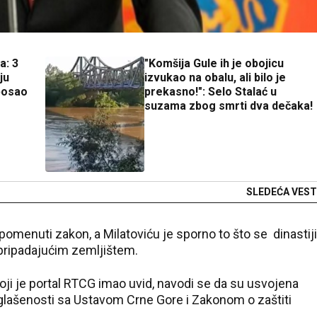
a: 3
"Komšija Gule ih je obojicu
ju
izvukao na obalu, ali bilo je
 posao
prekasno!": Selo Stalać u
suzama zbog smrti dva dečaka!
SLEDEĆA VEST
 pomenuti zakon, a Milatoviću je sporno to što se
dinastiji
 pripadajućim zemljištem.
oji je portal RTCG imao uvid, navodi se da su usvojena
glašenosti sa Ustavom Crne Gore i Zakonom o zaštiti