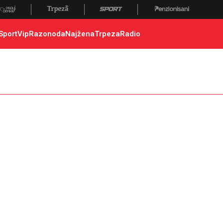
Sport
Vip
Razonoda
Najžena
Trpeza
Radio