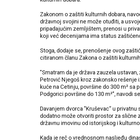
Zakonom o zaštiti kulturnih dobara, navo
državnoj svojini ne može otuđiti, a usv
pripadajućim zemljištem, prenosi u privat
koji već decenijama ima status zaštićen
Stoga, dodaje se, prenošenje ovog zaštić
citiranom članu Zakona o zaštiti kulturni
"Smatram da je država zauzela ustavan, 
Petrović Njegoš kroz zakonsko rešenje i
kuće na Cetinju, površine do 300 m² sa 
Podgorici površine do 130 m²", navodi se
Davanjem dvorca "Kruševac“ u privatnu s
dodatno može otvoriti prostor za slične 
državnu imovinu od istorijskog i kulturnog
Kada je reč o vrednosnom nasljeđu dinas