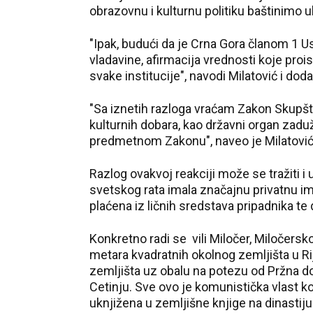
obrazovnu i kulturnu politiku baštinimo u
"Ipak, budući da je Crna Gora članom 1 U
vladavine, afirmacija vrednosti koje proi
svake institucije", navodi Milatović i doda
"Sa iznetih razloga vraćam Zakon Skupšt
kulturnih dobara, kao državni organ zaduž
predmetnom Zakonu", naveo je Milatović
Razlog ovakvoj reakciji može se tražiti i 
svetskog rata imala značajnu privatnu i
plaćena iz ličnih sredstava pripadnika te 
Konkretno radi se vili Miločer, Miločersk
metara kvadratnih okolnog zemljišta u Rij
zemljišta uz obalu na potezu od Pržna do
Cetinju. Sve ovo je komunistička vlast ko
uknjižena u zemljišne knjige na dinastij