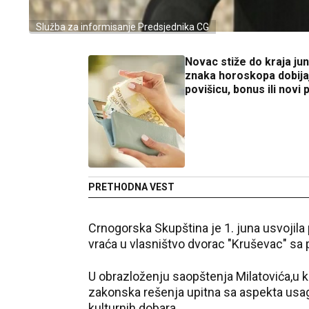
Služba za informisanje Predsjednika CG
Novac stiže do kraja jun
znaka horoskopa dobija
povišicu, bonus ili novi
PRETHODNA VEST
Crnogorska Skupština je 1. juna usvojila
vraća u vlasništvo dvorac "Kruševac" sa
U obrazloženju saopštenja Milatovića,u k
zakonska rešenja upitna sa aspekta usa
kulturnih dobara.