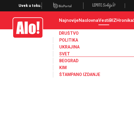
Svet, Ruske vesti, Planeta, Region
Uvek u toku.
Najnovije
Naslovna
Vesti
BIZ
Hronika
Alo
DRUŠTVO
POLITIKA
UKRAJINA
SVET
BEOGRAD
KIM
ŠTAMPANO IZDANJE