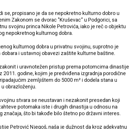
di se, propisano je da se nepokretno kulturno dobro u
ojenim Zakonom se dvorac "Kruševac“ u Podgorici, sa
nu svojinu princa Nikole Petrovića, iako je reč o objektu
og nepokretnog kulturnog dobra.
enog kulturnog dobra u privatnu svojinu, suprotno je
h dobara i ustavnoj obavezi zaštite kulturne baštine.
zakonit i uravnotežen pristup prema potomcima dinastije
z 2011. godine, kojim je predviđena izgradnja porodične
pripadajućim zemljištem do 5000 m² i dodela stana u
 u obrazloženju.
vojinu stvara se neustavan i nezakonit presedan koji
zahteve potomaka iste i drugih dinastija u odnosu na
 značaja, što bi takođe bilo štetno po državni interes.
tije Petrović Njegoš, naša je dužnost da kroz adekvatnu