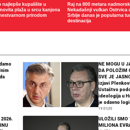
o najlepše kupalište u
Raj na 800 metara nadmorske
enovita plaža u srcu kanjona
Nekadašnji vulkan Ostrvica 
nestvarnom prirodom
Srbije danas je popularna tu
destinacija
adamo
NE MOGU U 
dnim
DA POLOŽIM 
da
SVE JE JASNO
izjavi Plenkov
Ustaštvo pod
ideologija u H
je odavno log
19:01
|
35
 2026.
ULOŽILI SMO 
INU
MILIONA EVR