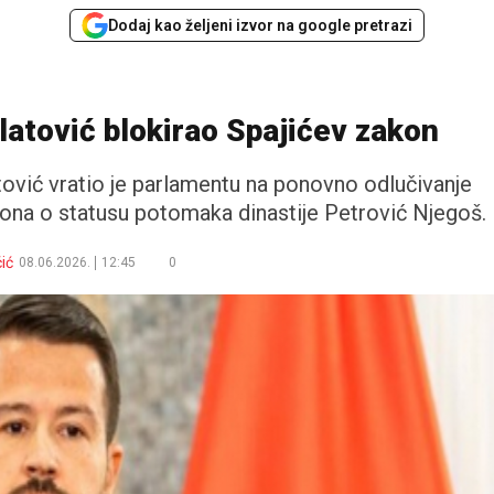
Dodaj kao željeni izvor na google pretrazi
latović blokirao Spajićev zakon
ović vratio je parlamentu na ponovno odlučivanje
a o statusu potomaka dinastije Petrović Njegoš.
ić
08.06.2026.
12:45
0