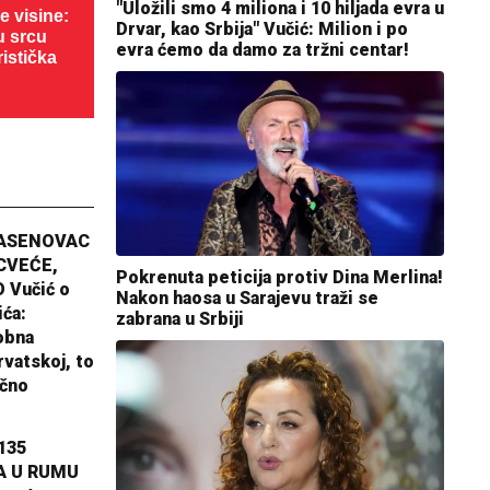
"Uložili smo 4 miliona i 10 hiljada evra u
 visine:
Drvar, kao Srbija" Vučić: Milion i po
u srcu
evra ćemo da damo za tržni centar!
ristička
JASENOVAC
CVEĆE,
Pokrenuta peticija protiv Dina Merlina!
 Vučić o
Nakon haosa u Sarajevu traži se
ića:
zabrana u Srbiji
obna
rvatskoj, to
ično
135
A U RUMU