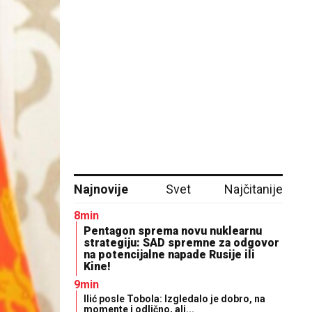
Najnovije
Svet
Najčitanije
8min
Pentagon sprema novu nuklearnu
strategiju: SAD spremne za odgovor
na potencijalne napade Rusije ili
Kine!
9min
Ilić posle Tobola: Izgledalo je dobro, na
momente i odlično, ali...