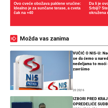
Ovo cveće obožava paklene vrućine:
Da li je ov
Idealno je za sunčane terase, a cveta
Srbiji? St
čak na +40
okružena 
Možda vas zanima
VUČIĆ O NIS-U: N
se da ćemo u nare
nedeljama to moći 
završimo
20:20
|
16
IZBORI PRED KRAJ
OPREDELIĆE SUDB