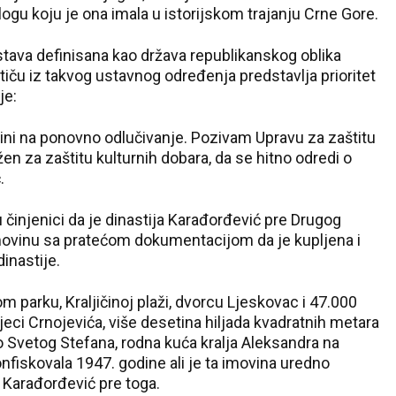
logu koju je ona imala u istorijskom trajanju Crne Gore.
stava definisana kao država republikanskog oblika
stiču iz takvog ustavnog određenja predstavlja prioritet
je:
ini na ponovno odlučivanje. Pozivam Upravu za zaštitu
en za zaštitu kulturnih dobara, da se hitno odredi o
.
u činjenici da je dinastija Karađorđević pre Drugog
movinu sa pratećom dokumentacijom da je kupljena i
dinastije.
27 °C
om parku, Kraljičinoj plaži, dvorcu Ljeskovac i 47.000
Loznica
eci Crnojevića, više desetina hiljada kvadratnih metara
 Svetog Stefana, rodna kuća kralja Aleksandra na
nfiskovala 1947. godine ali je ta imovina uredno
u Karađorđević pre toga.