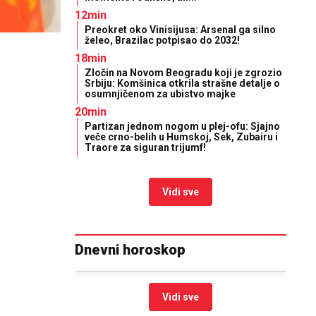
12min
Preokret oko Vinisijusa: Arsenal ga silno
želeo, Brazilac potpisao do 2032!
18min
Zločin na Novom Beogradu koji je zgrozio
Srbiju: Komšinica otkrila strašne detalje o
osumnjičenom za ubistvo majke
20min
Partizan jednom nogom u plej-ofu: Sjajno
veče crno-belih u Humskoj, Sek, Zubairu i
Traore za siguran trijumf!
Vidi sve
Dnevni horoskop
Vidi sve