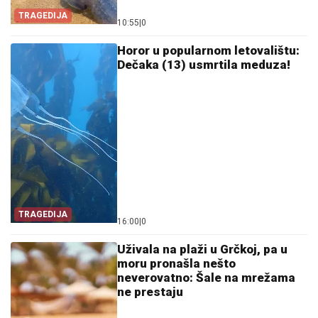
TRAGEDIJA
10:55
|
0
Horor u popularnom letovalištu:
Dečaka (13) usmrtila meduza!
TRAGEDIJA
16:00
|
0
Uživala na plaži u Grčkoj, pa u
moru pronašla nešto
neverovatno: Šale na mrežama
ne prestaju