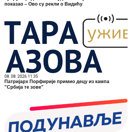
показао – Ово су рекли о Видићу
08. 08. 2026 11:35
Патријарх Порфирије примио децу из кампа
"Србија те зове"