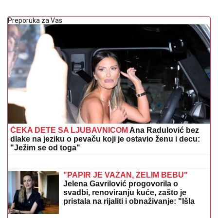
Preporuka za Vas
ČEKA DETE SA LJUBAVNICOM
Ana Radulović bez
dlake na jeziku o pevaču koji je ostavio ženu i decu:
"Ježim se od toga"
Prvo oglašavanje Tee Tairović nakon
SAOBRAĆAJKE u Crnoj Gori: AUTO
UNIŠTEN, a evo u kakvom je stanju
pevačica (FOTO)
"PAPIR JE VAŽAN, ŽELIM BEBU"