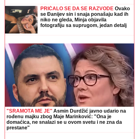
Jelena Gavrilović progovorila o
svadbi, renoviranju kuće, zašto je
pristala na rijaliti i obnaživanje: "Išla
sam roditeljima da kažem da
odustajem"
RIJALITI ZVEZDA ŽIVI U RASKOŠNOJ VILI U
BEOGRADU
Kuća ima 132 kvadrata, a samo kupatilo
je kao GARSONJERA: "On je jedini naslednik"
PRIČALO SE DA SE RAZVODE
Ovako
se Đanijev sin i snaja ponašaju kad ih
niko ne gleda, Minja objavila
fotografiju sa suprugom, jedan detalj
jasno otkriva u kakvom su braku