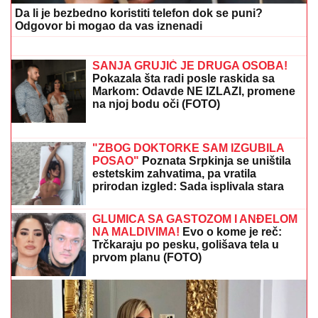
opelješila deda Daneta (VIDEO)
IŠLA NA OPERACIJU ZATEZANJA
STOMAKA
Žena našeg pevača se
nakon tri porođaja odlučila na hirurški
zahvat: "To mi je jedna od najboljih
odluka"
"BOMBA" U PREMIJER LIGI:
Arsenal doveo zvezdu
Njukasla za 87,5 miliona evra
"Sačuvaj dobrotu kojom si me uverila
da si prava žena!" Biznismen i "kralj
hleba" javno pokazao koliko mu znači
Aleksandra i to na bitan dan