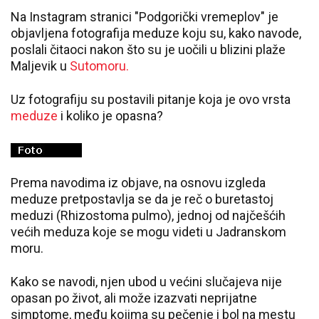
Na Instagram stranici "Podgorički vremeplov" je
objavljena fotografija meduze koju su, kako navode,
poslali čitaoci nakon što su je uočili u blizini plaže
Maljevik u
Sutomoru.
Uz fotografiju su postavili pitanje koja je ovo vrsta
meduze
i koliko je opasna?
Prema navodima iz objave, na osnovu izgleda
meduze pretpostavlja se da je reč o buretastoj
meduzi (Rhizostoma pulmo), jednoj od najčešćih
većih meduza koje se mogu videti u Jadranskom
moru.
Kako se navodi, njen ubod u većini slučajeva nije
opasan po život, ali može izazvati neprijatne
simptome, među kojima su pečenje i bol na mestu