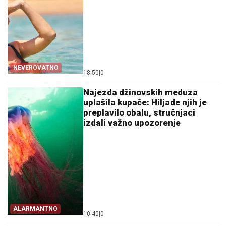
NEVEROVATNO
18:50
|
0
Najezda džinovskih meduza
uplašila kupače: Hiljade njih je
preplavilo obalu, stručnjaci
izdali važno upozorenje
ALARMANTNO
10:40
|
0