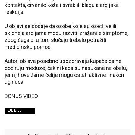
kontakta, crvenilo kože i svrab ili blagu alergijska
reakcija.
U objavi se dodaje da osobe koje su osetljive ili
sklone alergijama mogu razviti izraženije simptome,
zbog čega bi u tom slučaju trebalo potražiti
medicinsku pomoć.
Autori objave posebno upozoravaju kupače da ne
dodiruju meduze, čak ni kada su nasukane na obalu,
jer njihove žarne ćelije mogu ostati aktivne i nakon
uginuća.
BONUS VIDEO