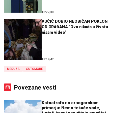
18:27
|
30
VUČIĆ DOBIO NEOBIČAN POKLON
OD GRAĐANA "Ovo nikada u životu
nisam video"
18:14
|
42
MEDUZA
SUTOMORE
Povezane vesti
Katastrofa na crnogorskom
primorju: Nema tekuće vode,
turisti besni napuštaju smeštaj