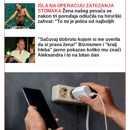
RIVAL SRBIJE DESETKOVAN:
Litvanija objavila spisak, tu je i bivši
igrač Crvene zvezde
"SRAMOTA ME JE"
Asmin Durdžić javno udario na
rođenu majku zbog Maje Marinković: "Ona je
domaćica, ne snalazi se u ovom svetu i ne zna da
prestane"
"VOLIM STARIJE DEVOJKE"
Mina i
Viktor progovorili o PRESELJENJU I
BRAKU, pa OPLELI po rijaliti
učesnicima: "Ledena kraljica je