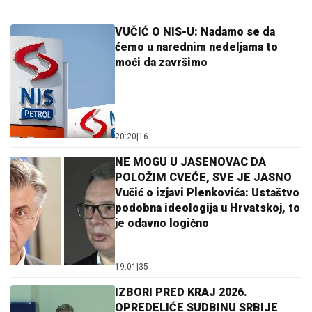
VUČIĆ O NIS-U: Nadamo se da
ćemo u narednim nedeljama to
moći da završimo
20:20
|
16
NE MOGU U JASENOVAC DA
POLOŽIM CVEĆE, SVE JE JASNO
Vučić o izjavi Plenkovića: Ustaštvo
podobna ideologija u Hrvatskoj, to
je odavno logično
19:01
|
35
IZBORI PRED KRAJ 2026.
OPREDELIĆE SUDBINU SRBIJE