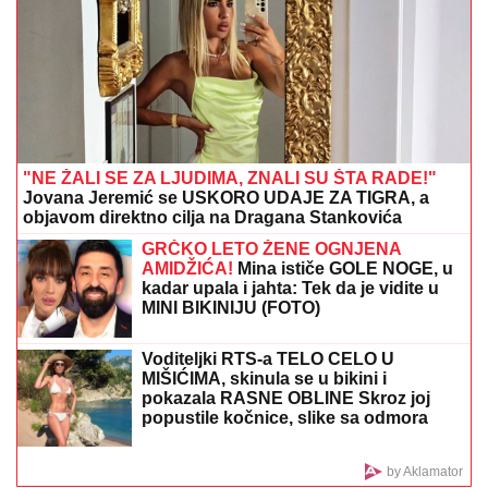
Zoran (57) na terasi brutalno ubio
majku, zapomaganja odjekivala
zgradom: Muk na saslušanju u
tužilaštvu
Da li je bezbedno koristiti telefon dok se puni?
Odgovor bi mogao da vas iznenadi
POLICAJCI UPALI U KUĆU U
SMEDEREVU, PA OSTALI U ŠOKU
Pronašli gomilu predmeta, a kada su