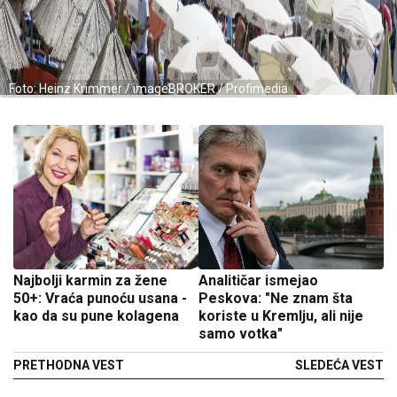
Foto: Heinz Krimmer / imageBROKER / Profimedia
Najbolji karmin za žene
Analitičar ismejao
50+: Vraća punoću usana -
Peskova: "Ne znam šta
kao da su pune kolagena
koriste u Kremlju, ali nije
samo votka"
PRETHODNA VEST
SLEDEĆA VEST