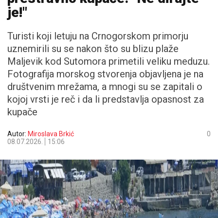
je!"
Turisti koji letuju na Crnogorskom primorju
uznemirili su se nakon što su blizu plaže
Maljevik kod Sutomora primetili veliku meduzu.
Fotografija morskog stvorenja objavljena je na
društvenim mrežama, a mnogi su se zapitali o
kojoj vrsti je reč i da li predstavlja opasnost za
kupače
Autor:
Miroslava Brkić
0
08.07.2026.
15:06