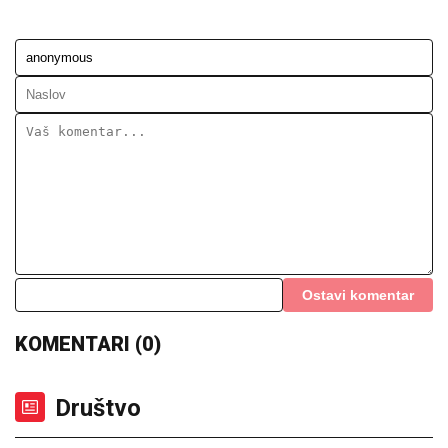
ugledali OVO odmah je usledilo
hapšenje
SANJA GRUJIĆ JE DRUGA OSOBA!
Pokazala šta radi posle raskida sa
Markom: Odavde NE IZLAZI, promene
na njoj bodu oči (FOTO)
DRAMA U ČAČKU
Eksplodirala plinska boca, teško
povređen muškarac
"ZBOG DOKTORKE SAM IZGUBILA
POSAO"
Poznata Srpkinja se uništila
estetskim zahvatima, pa vratila