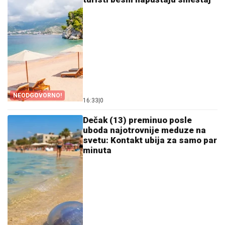
NEODGOVORNO!
16:33
|
0
Dečak (13) preminuo posle
uboda najotrovnije meduze na
svetu: Kontakt ubija za samo par
minuta