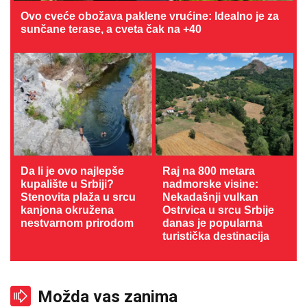
Ovo cveće obožava paklene vrućine: Idealno je za
sunčane terase, a cveta čak na +40
Da li je ovo najlepše
Raj na 800 metara
kupalište u Srbiji?
nadmorske visine:
Stenovita plaža u srcu
Nekadašnji vulkan
kanjona okružena
Ostrvica u srcu Srbije
nestvarnom prirodom
danas je popularna
turistička destinacija
Možda vas zanima