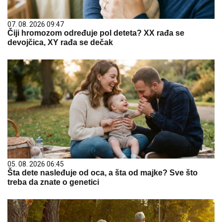
07. 08. 2026 09:47
Čiji hromozom određuje pol deteta? XX rađa se
devojčica, XY rađa se dečak
05. 08. 2026 06:45
Šta dete nasleđuje od oca, a šta od majke? Sve što
treba da znate o genetici