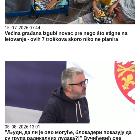
15. 07. 2026 07:44
Većina građana izgubi novac pre nego što stigne na
letovanje - ovih 7 troškova skoro niko ne planira
08. 08. 2026 13:01
"Људи, да ли је ово могуће, блокадери показују да
су група радикалних лудака?!" Вучићевић све