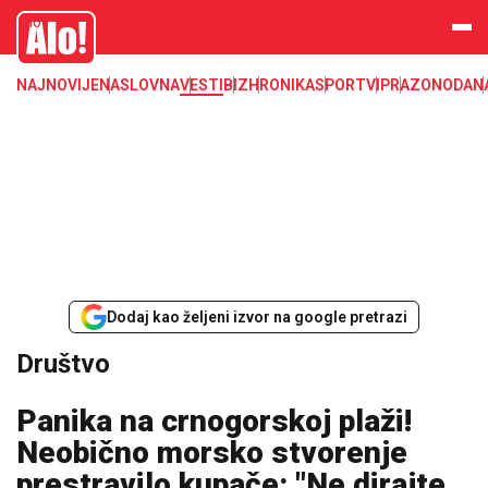
Društvo, društvene teme
Alo
NAJNOVIJE
NASLOVNA
VESTI
BIZ
HRONIKA
SPORT
VIP
RAZONODA
N
Dodaj kao željeni izvor na google pretrazi
Društvo
Panika na crnogorskoj plaži!
Neobično morsko stvorenje
prestravilo kupače: "Ne dirajte