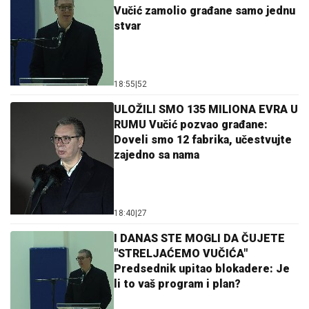
Vučić zamolio građane samo jednu
stvar
18:55
|
52
ULOŽILI SMO 135 MILIONA EVRA U
RUMU Vučić pozvao građane:
Doveli smo 12 fabrika, učestvujte
zajedno sa nama
18:40
|
27
I DANAS STE MOGLI DA ČUJETE
"STRELJAĆEMO VUČIĆA"
Predsednik upitao blokadere: Je
li to vaš program i plan?