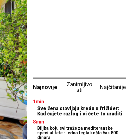
Zanimljivo
Najnovije
Najčitanije
sti
1min
Sve žena stavljaju kredu u frižider:
Kad čujete razlog i vi ćete to uraditi
8min
Biljka koju svi traže za mediteranske
specijalitete - jedna tegla košta čak 800
dinara