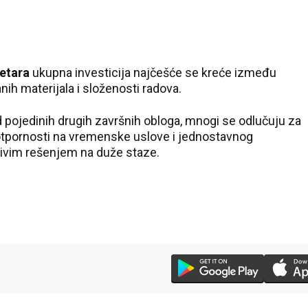
etara
ukupna investicija najčešće se kreće između
anih materijala i složenosti radova.
d pojedinih drugih završnih obloga, mnogi se odlučuju za
otpornosti na vremenske uslove i jednostavnog
tivim rešenjem na duže staze.