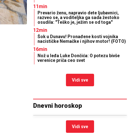
11min
Prevario ženu, napravio dete ljubavnici,
razveo se, a voditeljka ga sada žestoko
osudila: "Teško je, ježim se od toga"
12min
Šok u Dunavu! Pronađene kosti vojnika
nacističke Nemačke i njihov motor! (FOTO)
16min
Nož u leđa Luke Dončića: O potezu bivše
verenice priča ceo svet
Vidi sve
Dnevni horoskop
Vidi sve