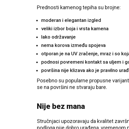
Prednosti kamenog tepiha su brojne:
moderan i elegantan izgled
veliki izbor boja i vrsta kamena
lako održavanje
nema korova između spojeva
otporan je na UV zračenje, mraz i so koj
podnosi povremeni kontakt sa uljem i g
površina nije klizava ako je pravilno ura
Posebno su popularne propusne varijante
se na površini ne stvaraju bare.
Nije bez mana
Stručnjaci upozoravaju da kvalitet završ
podloga nije dobro urađena, vremenom mo