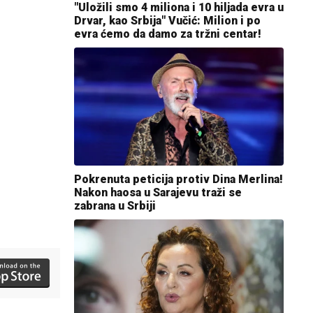
"Uložili smo 4 miliona i 10 hiljada evra u
Drvar, kao Srbija" Vučić: Milion i po
evra ćemo da damo za tržni centar!
Pokrenuta peticija protiv Dina Merlina!
Nakon haosa u Sarajevu traži se
zabrana u Srbiji