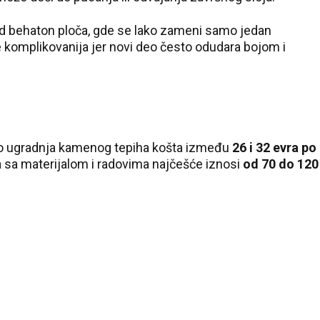
od behaton ploča, gde se lako zameni samo jedan
 komplikovanija jer novi deo često odudara bojom i
o ugradnja kamenog tepiha košta između
26 i 32 evra po
 sa materijalom i radovima najčešće iznosi
od 70 do 120