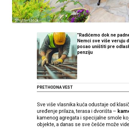
Shutterstock
"Radićemo dok ne padn
Nemci sve više veruju d
posao uništiti pre odlas
penziju
PRETHODNA VEST
Sve više vlasnika kuća odustaje od klasi
uređenje prilaza, terasa i dvorišta –
kame
kamenog agregata i specijalne smole koj
objekte, a danas se sve češće može videt