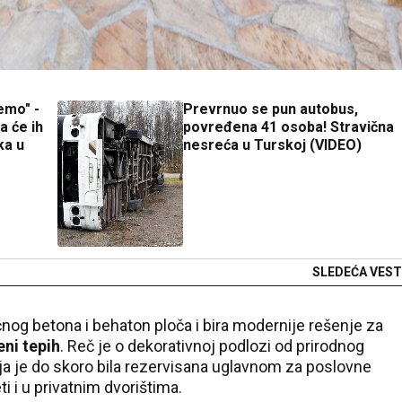
emo" -
Prevrnuo se pun autobus,
a će ih
povređena 41 osoba! Stravična
ka u
nesreća u Turskoj (VIDEO)
SLEDEĆA VEST
čnog betona i behaton ploča i bira modernije rešenje za
ni tepih
. Reč je o dekorativnoj podlozi od prirodnog
a je do skoro bila rezervisana uglavnom za poslovne
i i u privatnim dvorištima.