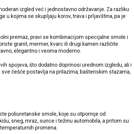
oderan izgled već i jednostavno održavanje. Za razliku
 u kojima se skupljaju korov, trava i prljavština, pa je
olni premaz, pravi se kombinacijom specijalne smole i
ste granit, mermer, kvarc ili drugi kamen različite
 ravno, elegantno i veoma moderno.
ivih spojeva, što dodatno doprinosi urednom izgledu, ali i
 sve češće postavlja na prilazima, baštenskim stazama,
ste poliuretanske smole, koje su otpornije od
šu, sneg, mraz, sunce i težinu automobila, a pritom su
d temperaturnih promena.