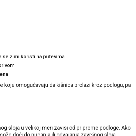
a se zimi koristi na putevima
orivom
đena
 koje omogućavaju da kišnica prolazi kroz podlogu, pa
27 °C
Loznica
nog sloja u velikoj meri zavisi od pripreme podloge. Ako
že doći do pucanja ili odvajanja završnog sloja.