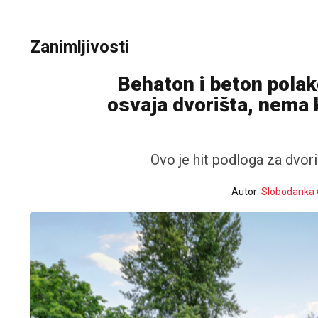
Zanimljivosti
Behaton i beton polako
osvaja dvorišta, nema k
Ovo je hit podloga za dvori
Autor:
Slobodanka 