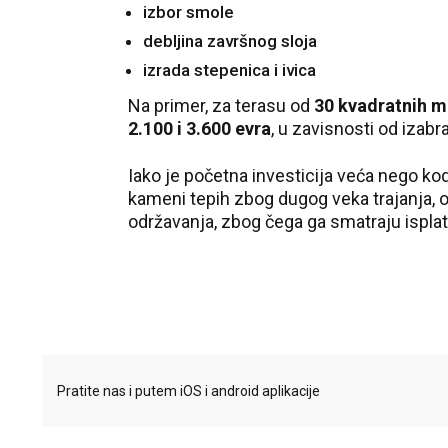
izbor smole
debljina završnog sloja
izrada stepenica i ivica
Na primer, za terasu od
30 kvadratnih m
2.100 i 3.600 evra
, u zavisnosti od izabr
Iako je početna investicija veća nego ko
kameni tepih zbog dugog veka trajanja, 
održavanja, zbog čega ga smatraju ispla
Pratite nas i putem iOS i android aplikacije