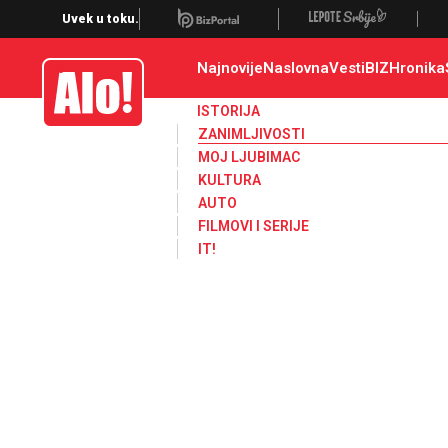
Zanimljivosti
Uvek u toku.
Najnovije
Naslovna
Vesti
BIZ
Hronika
Alo
ISTORIJA
ZANIMLJIVOSTI
MOJ LJUBIMAC
KULTURA
AUTO
FILMOVI I SERIJE
IT!