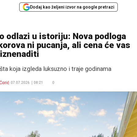
Dodaj kao željeni izvor na google pretrazi
 odlazi u istoriju: Nova podloga
orova ni pucanja, ali cena će vas
iznenaditi
šta koja izgleda luksuzno i traje godinama
Ćorić
07.07.2026.
08:21
0