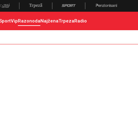
Sport
Vip
Razonoda
Najžena
Trpeza
Radio