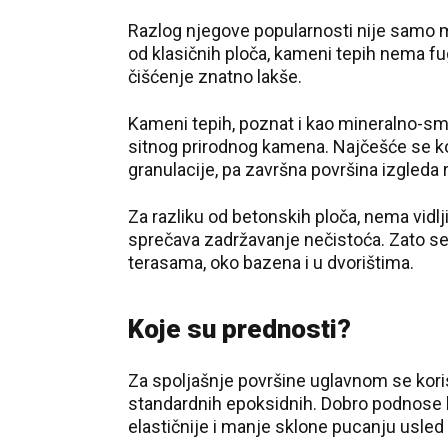
Razlog njegove popularnosti nije samo m
od klasičnih ploča, kameni tepih nema fuge
čišćenje znatno lakše.
Kameni tepih, poznat i kao mineralno-sm
sitnog prirodnog kamena. Najčešće se kori
granulacije, pa završna površina izgleda
Za razliku od betonskih ploča, nema vidlj
sprečava zadržavanje nečistoća. Zato se
terasama, oko bazena i u dvorištima.
Koje su prednosti?
Za spoljašnje površine uglavnom se kori
standardnih epoksidnih. Dobro podnose ki
elastičnije i manje sklone pucanju usle