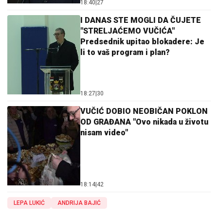
18:40
|
27
I DANAS STE MOGLI DA ČUJETE
"STRELJAĆEMO VUČIĆA"
Predsednik upitao blokadere: Je
li to vaš program i plan?
18:27
|
30
VUČIĆ DOBIO NEOBIČAN POKLON
OD GRAĐANA "Ovo nikada u životu
nisam video"
18:14
|
42
LEPA LUKIĆ
ANDRIJA BAJIĆ