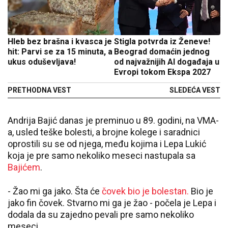
Hleb bez brašna i kvasca je
Stigla potvrda iz Ženeve!
hit: Parvi se za 15 minuta, a
Beograd domaćin jednog
ukus oduševljava!
od najvažnijih AI događaja u
Evropi tokom Ekspa 2027
PRETHODNA VEST
SLEDEĆA VEST
Andrija Bajić danas je preminuo u 89. godini, na VMA-
a, usled teške bolesti, a brojne kolege i saradnici
oprostili su se od njega, među kojima i Lepa Lukić
koja je pre samo nekoliko meseci nastupala sa
Bajićem
.
- Žao mi ga jako. Šta će
čovek bio je bolestan.
Bio je
jako fin čovek. Stvarno mi ga je žao - počela je Lepa i
dodala da su zajedno pevali pre samo nekoliko
meseci.