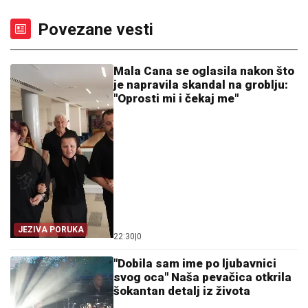
Povezane vesti
Mala Cana se oglasila nakon što
je napravila skandal na groblju:
"Oprosti mi i čekaj me"
JEZIVA PORUKA
22:30
|
0
"Dobila sam ime po ljubavnici
svog oca" Naša pevačica otkrila
šokantan detalj iz života