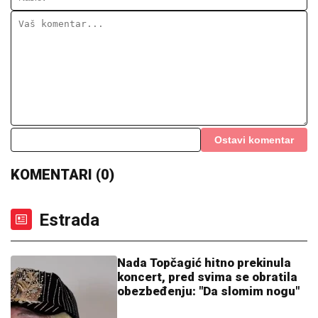
na Kipru
Drama u Beloj kući: Tramp žestoko udario na šefa
Hegseta, vojne opcije ugrožene!
OGROMNA KAMENA OGRADA I
GIPSANI LAVOVI
Ovo je porodična
kuća Dragana Stankovića, sazidao
dvorac u Grockoj, tu razvio i biznis
(VIDEO)
DRAMA NA ADI BOJANI!
Milica i Terza
se SUOČILI NA MORU: Posvađali se
nasred plaže pred svima, evo zbog