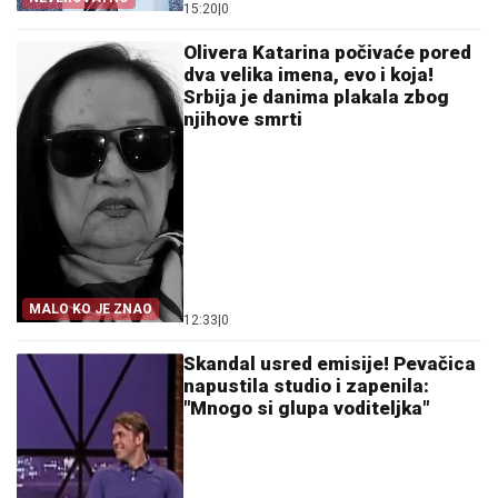
15:20
|
0
Olivera Katarina počivaće pored
dva velika imena, evo i koja!
Srbija je danima plakala zbog
njihove smrti
MALO KO JE ZNAO
12:33
|
0
Skandal usred emisije! Pevačica
napustila studio i zapenila:
"Mnogo si glupa voditeljka"