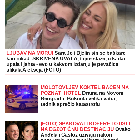
LJUBAV NA MORU!
Sara Jo i Bjelin sin se baškare
kao nikad: SKRIVENA UVALA, tajne staze, u kadar
upala i jahta - evo u kakvom izdanju je pevačica
slikala Alekseja (FOTO)
SKANDAL U ISTANBULU!
Emina
Jahović pokradena za 50.000 EVRA:
Nasela na prevaru devojke iz Crne
Gore
MOLOTOVLJEV KOKTEL BAČEN NA
POZNATI HOTEL
Drama na Novom
Beogradu: Buknula velika vatra,
radnik sprečio katastrofu