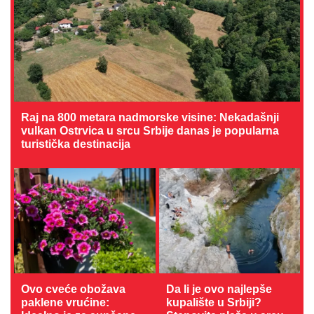
Raj na 800 metara nadmorske visine: Nekadašnji
vulkan Ostrvica u srcu Srbije danas je popularna
turistička destinacija
Ovo cveće obožava
Da li je ovo najlepše
paklene vrućine:
kupalište u Srbiji?