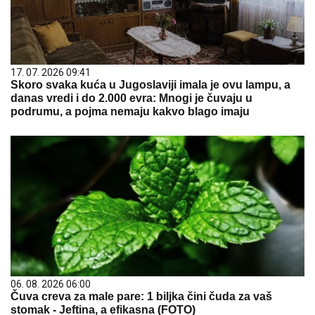
17. 07. 2026 09:41
Skoro svaka kuća u Jugoslaviji imala je ovu lampu, a
danas vredi i do 2.000 evra: Mnogi je čuvaju u
podrumu, a pojma nemaju kakvo blago imaju
06. 08. 2026 06:00
Čuva creva za male pare: 1 biljka čini čuda za vaš
stomak - Jeftina, a efikasna (FOTO)