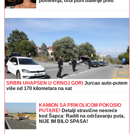
Skriveni raj Francuske: Gradić iz bajke u koji se turisti
zaljube na prvi pogled (FOTO)
(FOTO) SPAKOVALI KOFERE I OTIŠLI
NA EGZOTIČNU DESTINACIJU
Ovako
Anđela i Gastoz uživaju nakon
pomirenja, ona puni baterije pred
"Elitu 10"
"Otac je napustio majku jer je nije
voleo, a onda je ona pozajmljivala
novac!" Ovo je istina o odrastanju
Dina Merlina