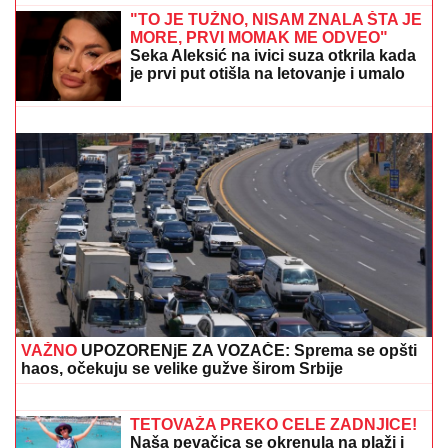
SRBIN UHAPŠEN U CRNOJ GORI
Jurcao auto-putem
više od 170 kilometara na sat
PARTIZAN OPET OSTAO BEZ
POJAČANjA: Loni Voker se vraća u
NBA ligu!
KAMION SA PRIKOLICOM POKOSIO
PUTARE!
Detalji stravične nesreće
kod Šapca: Radili na održavanju puta,
NIJE IM BILO SPASA!