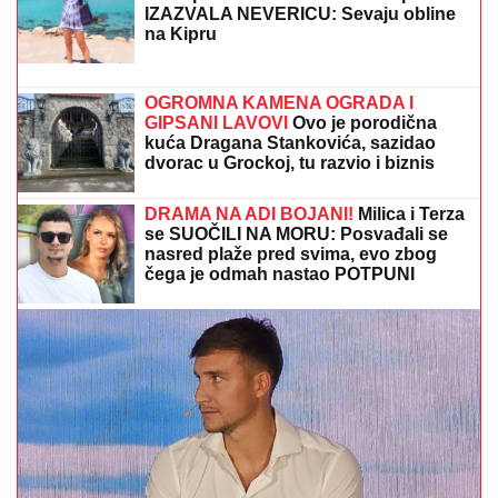
"DARA I CAKANA BI SE POSLE SVEGA IZGRLILE,
TO SU TA OGOVARANJA"
Olja Karleuša oštro o
haosu koleginica! Progovorila i o životu na DVE
LOKACIJE (VIDEO)
"TO JE TUŽNO, NISAM ZNALA ŠTA JE
MORE, PRVI MOMAK ME ODVEO"
Seka Aleksić na ivici suza otkrila kada
je prvi put otišla na letovanje i umalo
se rasplakala
"NI KOD DOKTORA DA ME ODVEDU!"
Marija Kulić HODA SA ŠTAPOM, otkrila
istinu o odnosu sa ĆERKAMA koje ni