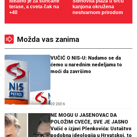
Idealno je za sunčane
Stenovita plaža u srcu
terase, a cveta čak na
kanjona okružena
+40
nestvarnom prirodom
Možda vas zanima
VUČIĆ O NIS-U: Nadamo se da
ćemo u narednim nedeljama to
moći da završimo
20:20
|
16
NE MOGU U JASENOVAC DA
POLOŽIM CVEĆE, SVE JE JASNO
Vučić o izjavi Plenkovića: Ustaštvo
podobna ideologija u Hrvatskoj, to