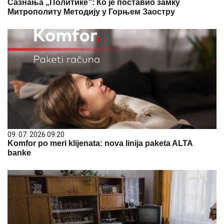
Сазнања „Политике”: Ко је поставио замку
Митрополиту Методију у Горњем Заостру
09. 07. 2026 09:20
Komfor po meri klijenata: nova linija paketa ALTA
banke