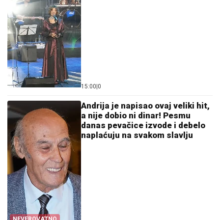
15:00
|
0
Andrija je napisao ovaj veliki hit,
a nije dobio ni dinar! Pesmu
danas pevačice izvode i debelo
naplaćuju na svakom slavlju
NEVEROVATNO