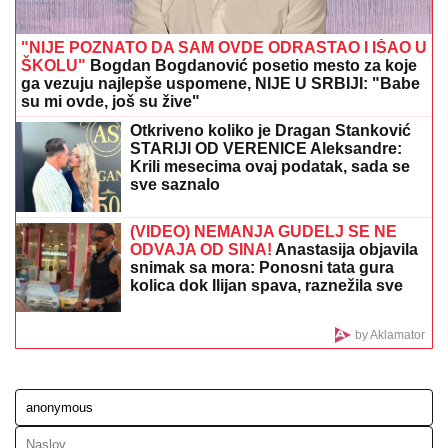
da "mrdnu prstom"
VAŽNO
UPOZORENjE ZA VOZAČE: Sprema se opšti
haos, očekuju se velike gužve širom Srbije
Zaradila je 120.000 evra od Elite 9, a
sada je otkrila da je deo ove sume
uložila u promenu profesije
TETOVAŽA PREKO CELE ZADNJICE!
Naša pevačica se okrenula na plaži i
IZAZVALA NEVERICU: Sevaju obline