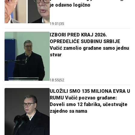
je odavno logično
19:01
|
35
IZBORI PRED KRAJ 2026.
OPREDELIĆE SUDBINU SRBIJE
Vučić zamolio građane samo jednu
stvar
18:55
|
52
ULOŽILI SMO 135 MILIONA EVRA U
RUMU Vučić pozvao građane:
Doveli smo 12 fabrika, učestvujte
zajedno sa nama