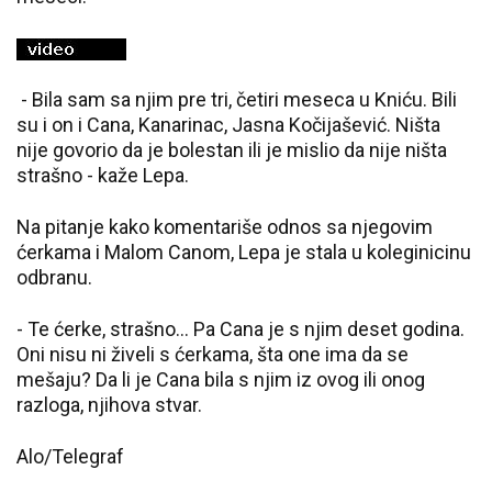
- Bila sam sa njim pre tri, četiri meseca u Kniću. Bili
su i on i Cana, Kanarinac, Jasna Kočijašević. Ništa
nije govorio da je bolestan ili je mislio da nije ništa
strašno - kaže Lepa.
Na pitanje kako komentariše odnos sa njegovim
ćerkama i Malom Canom, Lepa je stala u koleginicinu
odbranu.
- Te ćerke, strašno... Pa Cana je s njim deset godina.
Oni nisu ni živeli s ćerkama, šta one ima da se
mešaju? Da li je Cana bila s njim iz ovog ili onog
razloga, njihova stvar.
Alo/Telegraf