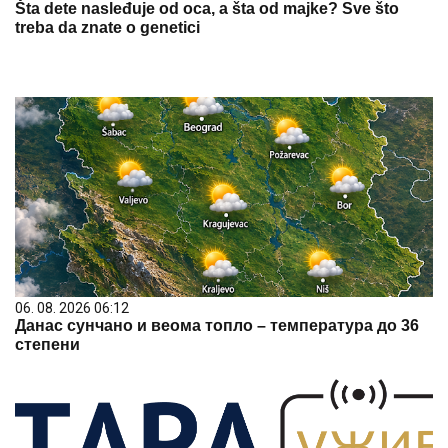
Šta dete nasleđuje od oca, a šta od majke? Sve što
treba da znate o genetici
06. 08. 2026 06:12
Данас сунчано и веома топло – температура до 36
степени