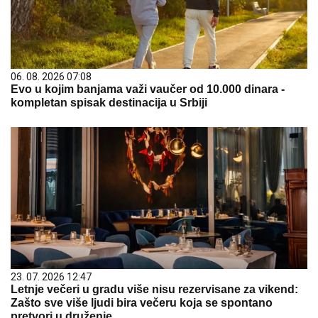
06. 08. 2026 07:08
Evo u kojim banjama važi vaučer od 10.000 dinara -
kompletan spisak destinacija u Srbiji
23. 07. 2026 12:47
Letnje večeri u gradu više nisu rezervisane za vikend:
Zašto sve više ljudi bira večeru koja se spontano
pretvori u druženje