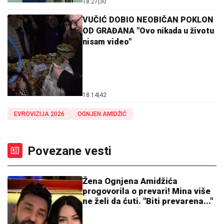
18:27
|
30
VUČIĆ DOBIO NEOBIČAN POKLON
OD GRAĐANA "Ovo nikada u životu
nisam video"
18:14
|
42
EVROVIZIJA 2026
OGNJEN AMIDŽIĆ
Povezane vesti
Žena Ognjena Amidžića
progovorila o prevari! Mina više
ne želi da ćuti. "Biti prevarena..."