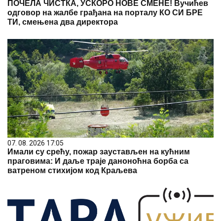
ПОЧЕЛА ЧИСТКА, УСКОРО НОВЕ СМЕНЕ! Вучићев
одговор на жалбе грађана на порталу КО СИ БРЕ
ТИ, смењена два директора
07. 08. 2026 17:05
Имали су срећу, пожар заустављен на кућним
праговима: И даље траје даноноћна борба са
ватреном стихијом код Краљева