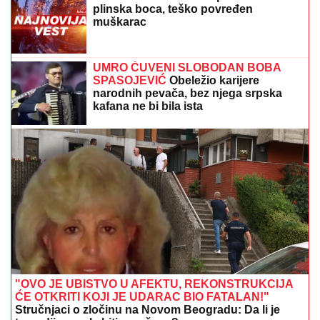
MINISTAR ARAKČI:
Iran pokazao snagu,
muslimanske zemlje treba da se oslone na sebe
FOLK PEVAČICA POSETILA RODNO
MESTO NA KOSOVU
Pokazala kuću u
kojoj je odrasla, a malo ko zna da je
pre estrade radila kao NASTAVNICA:
"Svaki put plačem" (VIDEO)
ZATVORENA DVA AUTO-PUTA:
Snažno nevreme se sručilo u ovaj deo
Evrope, vetar obarao drveće (VIDEO)