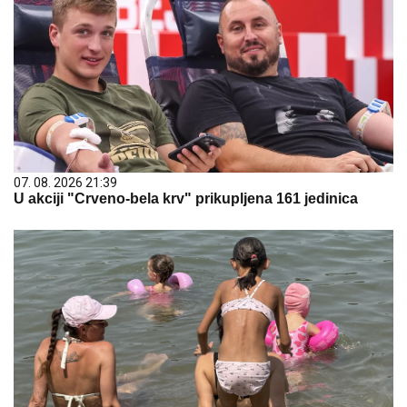
07. 08. 2026 21:39
U akciji "Crveno-bela krv" prikupljena 161 jedinica