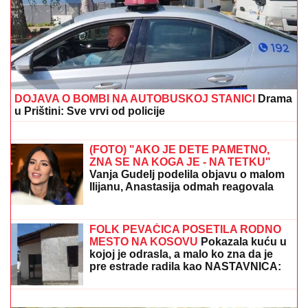
"VOLIM STARIJE DEVOJKE"
Mina i Viktor progovorili
o PRESELJENJU I BRAKU, pa OPLELI po rijaliti
učesnicima: "Ledena kraljica je opelješila deda
Daneta (VIDEO)
BORA SANTANA IMA OZBILJAN
BIZNIS ZA KOJI SE MALO ZNA
Pored
rijalitija i voditeljstva novac mu kaplje i
od ovog posla: "Ljudi mi dolaze
svakodnevno"
ANELI DOBILA PREPISKE FILIPA I
JOVANE CVIJANOVIĆ
Odmah se
oglasila: "Sve dođe do mene", evo da
li je kontaktirala Đukića