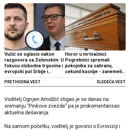
Vučić se oglasio nakon
Horor u mrtvačnici:
razgovora sa Zelenskim: U
Pogrebnici spremali
fokusu slobodna trgovina i
pokojnika za sahranu,
evropski put Srbije i
sekund kasnije - zanemeli
Ukrajine
od šoka!
PRETHODNA VEST
SLEDEĆA VEST
Voditelj Ognjen Amidžić stigao je se danas na
snimanju "Pinkove zvezde" pa je prokomentarisao
aktuelna dešavanja.
Na samom početku, voditelj je govorio o Evroviziji i