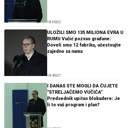
18:55
|
52
ULOŽILI SMO 135 MILIONA EVRA U
RUMU Vučić pozvao građane:
Doveli smo 12 fabrika, učestvujte
zajedno sa nama
18:40
|
27
I DANAS STE MOGLI DA ČUJETE
"STRELJAĆEMO VUČIĆA"
Predsednik upitao blokadere: Je
li to vaš program i plan?