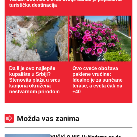
turistička destinacija
Da li je ovo najlepše
Ovo cveće obožava
kupalište u Srbiji?
paklene vrućine:
Stenovita plaža u srcu
Idealno je za sunčane
kanjona okružena
terase, a cveta čak na
nestvarnom prirodom
+40
Možda vas zanima