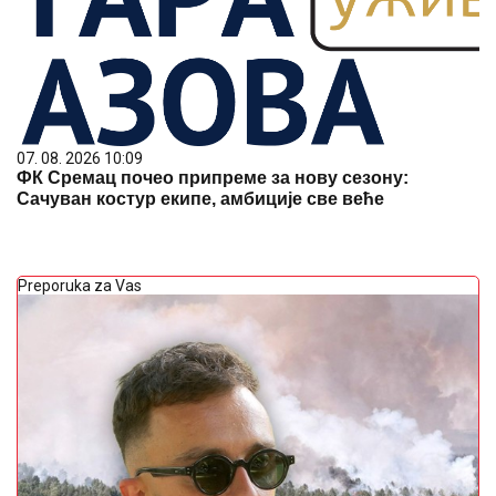
07. 08. 2026 10:09
ФК Сремац почео припреме за нову сезону:
Сачуван костур екипе, амбиције све веће
Preporuka za Vas