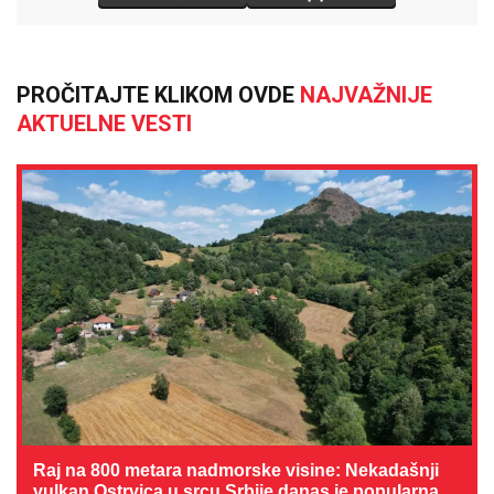
PROČITAJTE KLIKOM OVDE
NAJVAŽNIJE
AKTUELNE VESTI
Raj na 800 metara nadmorske visine: Nekadašnji
vulkan Ostrvica u srcu Srbije danas je popularna