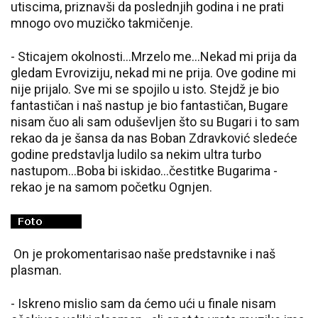
utiscima, priznavši da poslednjih godina i ne prati
mnogo ovo muzičko takmičenje.
- Sticajem okolnosti...Mrzelo me...Nekad mi prija da
gledam Evroviziju, nekad mi ne prija. Ove godine mi
nije prijalo. Sve mi se spojilo u isto. Stejdž je bio
fantastičan i naš nastup je bio fantastičan, Bugare
nisam čuo ali sam oduševljen što su Bugari i to sam
rekao da je šansa da nas Boban Zdravković sledeće
godine predstavlja ludilo sa nekim ultra turbo
nastupom...Boba bi iskidao...čestitke Bugarima -
rekao je na samom početku Ognjen.
On je prokomentarisao naše predstavnike i naš
plasman.
- Iskreno mislio sam da ćemo ući u finale nisam