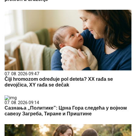
07. 08. 2026 09:47
Čiji hromozom određuje pol deteta? XX rađa se
devojčica, XY rađa se dečak
07. 08. 2026 09:14
Сазнања „Политике”: Црна Гора следећа у војном
савезу Загреба, Тиране и Приштине