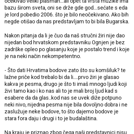
očekivao veliki plasman...ali opet ta vrsta muzike ima
bazu širom sveta, oni se drže gde god...sećate s eda
je lord pobedio 2006. što je bilo neočekivano. Ako bih
negde otišao da nas predstavljam to bi bila Bugarska.
Nakon pitanja da li je čuo da naš stručni žiri nije dao
nijedan bod hrvatskom predstavniku Ognjen je bez
zadrške opleo po glasanju koje je postalo trend i koje
je na neki način nekompetentno.
- Što dati Hrvatima bodove zato što su komšiluk? te
lažne priče kod trebalo bi da li....prvo žiri je glasao
kakva je pesma, drugo je što ti imaš mnogo ljudi koji
živi tamo kao i ko nas ali to je mali broj ljud kad s
esabere da da glas..kod nas se uvek diže potpuno
neki nivo, nijedna pesma nije bila dovoljno dobra i ne
zaslužuje neke bodove, to što dajemo bodove je
stara fora daju i drugi i to je budalaština.
Na kraju je priznao zbog čega naši predstavnici nisu