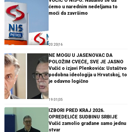
VUČIĆ O NIS-U: Nadamo se da
ćemo u narednim nedeljama to
moći da završimo
20:20
|
16
NE MOGU U JASENOVAC DA
POLOŽIM CVEĆE, SVE JE JASNO
Vučić o izjavi Plenkovića: Ustaštvo
podobna ideologija u Hrvatskoj, to
je odavno logično
19:01
|
35
IZBORI PRED KRAJ 2026.
OPREDELIĆE SUDBINU SRBIJE
Vučić zamolio građane samo jednu
stvar