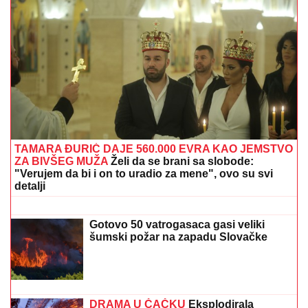
DOJAVA O BOMBI NA AUTOBUSKOJ STANICI
Drama
u Prištini: Sve vrvi od policije
OVO JE MILKA (82) KOJU JE UBIO
SIN! U
poslednje vreme živela u Domu,
jutros došla da obiđe sina, a on je
TUKAO DO SMRTI! (FOTO, VIDEO)
(FOTO) "AKO JE DETE PAMETNO,
ZNA SE NA KOGA JE - NA TETKU"
Vanja Gudelj podelila objavu o malom
Ilijanu, Anastasija odmah reagovala