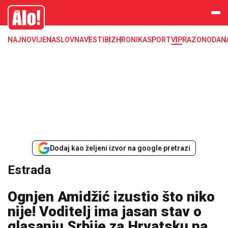
Estrada, poznati, VIP
Alo
NAJNOVIJE
NASLOVNA
VESTI
BIZ
HRONIKA
SPORT
VIP
RAZONODA
N
Dodaj kao željeni izvor na google pretrazi
Estrada
Ognjen Amidžić izustio što niko
nije! Voditelj ima jasan stav o
glasanju Srbije za Hrvatsku na