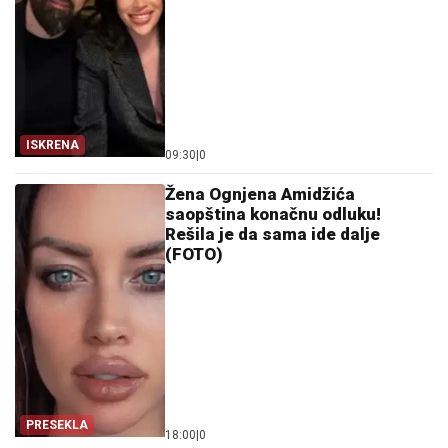
ISKRENA
09:30
|
0
Žena Ognjena Amidžića
saopština konačnu odluku!
Rešila je da sama ide dalje
(FOTO)
PRESEKLA
18:00
|
0