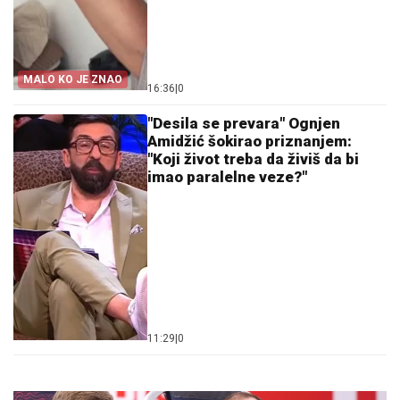
MALO KO JE ZNAO
16:36
|
0
"Desila se prevara" Ognjen
Amidžić šokirao priznanjem:
"Koji život treba da živiš da bi
imao paralelne veze?"
11:29
|
0