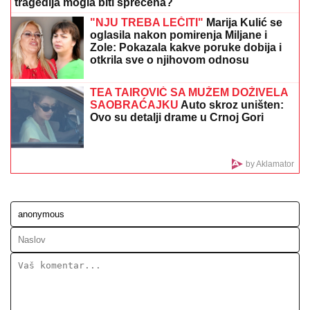
TAMARA ĐURIĆ DAJE 560.000 EVRA KAO JEMSTVO
ZA BIVŠEG MUŽA
Želi da se brani sa slobode:
"Verujem da bi i on to uradio za mene", ovo su svi
detalji
"Sportinjo" dočekao Vildozu na
aerodromu (FOTO/VIDEO)
Gotovo 50 vatrogasaca gasi veliki
šumski požar na zapadu Slovačke