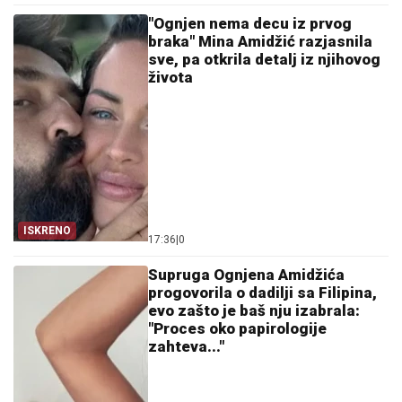
"Ognjen nema decu iz prvog
braka" Mina Amidžić razjasnila
sve, pa otkrila detalj iz njihovog
života
ISKRENO
17:36
|
0
Supruga Ognjena Amidžića
progovorila o dadilji sa Filipina,
evo zašto je baš nju izabrala:
"Proces oko papirologije
zahteva..."