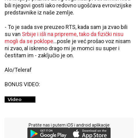
bili njegovi gosti iako redovno ugošćava evrovizijske
predstavnike iz naše zemlje.
- To je sada sve preuzeo RTS, kada sam ja zvao bili
su van
Srbije i išli na pripreme, tako da fizički nisu
mogli da se poklope
...posle je već prošao voz nisam
ni zvao, al iskreno drago mi je momci su super i
čestitam im - zaključio je on.
Alo/Teleraf
BONUS VIDEO:
Pratite nas i putem iOS i android aplikacije