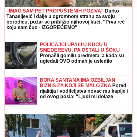
"IMAO SAM PET PROPUŠTENIH POZIVA"
Darko
Tanasijević i dalje u ogromnom strahu za svoju
porodicu, požar se približio njihovoj kući: "Prva reč
koju sam čuo - IZGOREĆEMO"
GRČKO LETO ŽENE OGNJENA
AMIDŽIĆA!
Mina ističe GOLE NOGE, u
kadar upala i jahta: Tek da je vidite u
MINI BIKINIJU (FOTO)
POLICAJCI UPALI U KUĆU U
SMEDEREVU, PA OSTALI U ŠOKU
Pronašli gomilu predmeta, a kada su
ugledali OVO odmah je usledilo
hapšenje