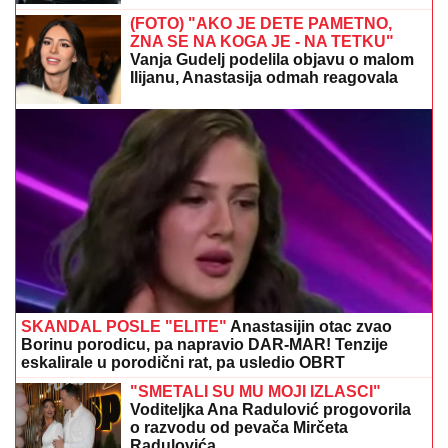
(FOTO) "AKO JE DETE PAMETNO,
ZNA SE NA KOGA JE - NA TETKU"
Vanja Gudelj podelila objavu o malom
Ilijanu, Anastasija odmah reagovala
SKANDAL POSLE "ELITE"
Anastasijin otac zvao
Borinu porodicu, pa napravio DAR-MAR! Tenzije
eskalirale u porodični rat, pa usledio OBRT
"SMETALI SU MU MOJI IZLASCI"
Voditeljka Ana Radulović progovorila
o razvodu od pevača Mirčeta
Radulovića