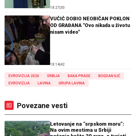
18:27
|
30
VUČIĆ DOBIO NEOBIČAN POKLON
OD GRAĐANA "Ovo nikada u životu
nisam video"
18:14
|
42
EVROVIZIJA 2026
SRBIJA
BAKA PRASE
BOGDAN ILIĆ
EVROVIZIJA
LAVINA
GRUPA LAVINA
Povezane vesti
Letovanje na “srpskom moru”:
Na ovim mestima u Srbiji
noćenje košta 20 evra, a turisti