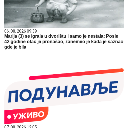
06. 08. 2026 09:39
Marija (3) se igrala u dvorištu i samo je nestala: Posle
42 godine otac je pronašao, zanemeo je kada je saznao
gde je bila
07. 08. 2026 12:05