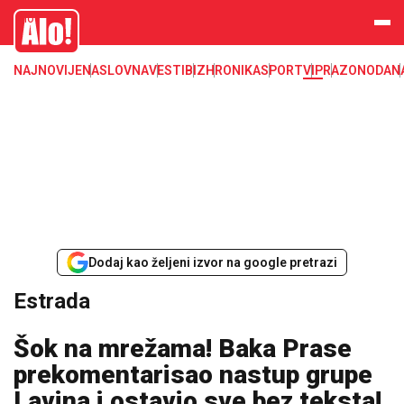
Estrada, poznati, VIP
Alo
NAJNOVIJE
NASLOVNA
VESTI
BIZ
HRONIKA
SPORT
VIP
RAZONODA
N
Dodaj kao željeni izvor na google pretrazi
Estrada
Šok na mrežama! Baka Prase
prekomentarisao nastup grupe
Lavina i ostavio sve bez teksta!