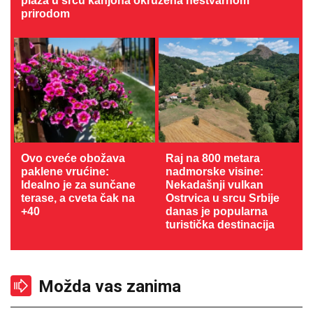
plaža u srcu kanjona okružena nestvarnom
prirodom
Ovo cveće obožava
Raj na 800 metara
paklene vrućine:
nadmorske visine:
Idealno je za sunčane
Nekadašnji vulkan
terase, a cveta čak na
Ostrvica u srcu Srbije
+40
danas je popularna
turistička destinacija
Možda vas zanima