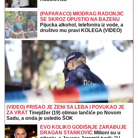
(PAPARACO) MIODRAG RADONJIĆ
SE SKROZ OPUSTIO NA BAZENU
Pijucka alkohol, telefonira iz vode, a
društvo mu pravi KOLEGA (VIDEO)
(VIDEO) PRIŠAO JE ŽENI SA LEĐA I POVUKAO JE
ZA VRAT
Tinejdžer (19) otimao lančiće po Novom
Sadu, a onda je usledio ŠOK
EVO KOLIKO GODIŠNJE ZARAĐUJE
DRAGAN STANKOVIĆ
Milioni su u