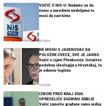
VUČIĆ O NIS-U: Nadamo se da
ćemo u narednim nedeljama to
moći da završimo
20:20
|
16
NE MOGU U JASENOVAC DA
POLOŽIM CVEĆE, SVE JE JASNO
Vučić o izjavi Plenkovića: Ustaštvo
podobna ideologija u Hrvatskoj, to
je odavno logično
19:01
|
35
IZBORI PRED KRAJ 2026.
OPREDELIĆE SUDBINU SRBIJE
Vučić zamolio građane samo jednu