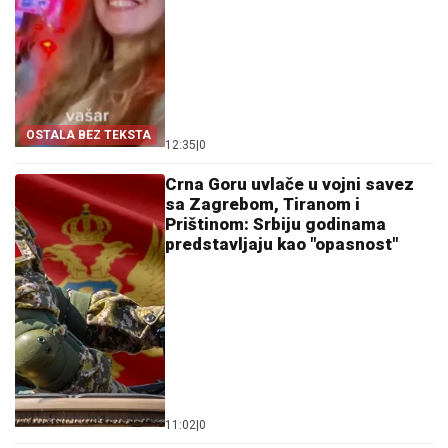
OSTALA BEZ TEKSTA
12:35
|
0
Crna Goru uvlače u vojni savez
sa Zagrebom, Tiranom i
Prištinom: Srbiju godinama
predstavljaju kao "opasnost"
11:02
|
0