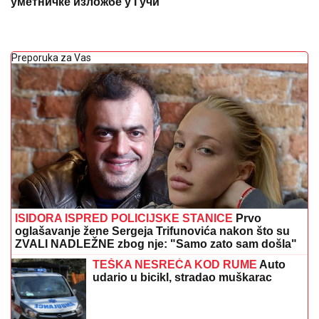
уметничке изложбе у Гучи
Preporuka za Vas
ISIDORA ISPRED POLICIJSKE STANICE
Prvo
oglašavanje žene Sergeja Trifunovića nakon što su
ZVALI NADLEŽNE zbog nje: "Samo zato sam došla"
TEŠKA NESREĆA KOD RUME
Auto
udario u bicikl, stradao muškarac