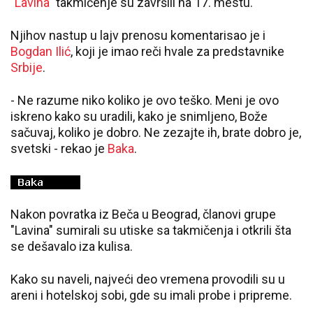
"
Lavina
" takmičenje su završili na 17. mestu.
Njihov nastup u lajv prenosu komentarisao je i
Bogdan Ilić
, koji je imao reči hvale za predstavnike
Srbije
.
- Ne razume niko koliko je ovo teško. Meni je ovo
iskreno kako su uradili, kako je snimljeno, Bože
sačuvaj, koliko je dobro. Ne zezajte ih, brate dobro je,
svetski - rekao je
Baka
.
Nakon povratka iz Beča u Beograd, članovi grupe
"Lavina" sumirali su utiske sa takmičenja i otkrili šta
se dešavalo iza kulisa.
Kako su naveli, najveći deo vremena provodili su u
areni i hotelskoj sobi, gde su imali probe i pripreme.