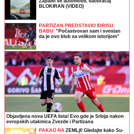
Zapalio se automobil, saobraćaj
BLOKIRAN (VIDEO)
PARTIZAN PREDSTAVIO IDRISU
BABU:
"Počastvovan sam i svestan
da je ovo klub sa velikom istorijom"
Objavljena nova UEFA lista! Evo gde je Srbija nakon
evropskih utakmica Zvezde i Partizana
PAKAO NA
ZEMLjI! Gledajte kako Su-