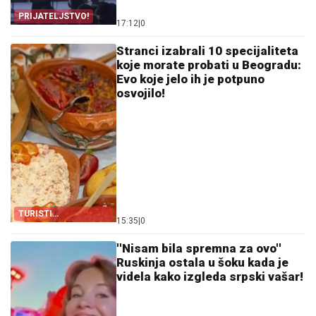
PRIJATELJSTVO!
17:12
|
0
Stranci izabrali 10 specijaliteta
koje morate probati u Beogradu:
Evo koje jelo ih je potpuno
osvojilo!
TURISTI
15:35
|
0
ODUŠEVLJENI
''Nisam bila spremna za ovo''
Ruskinja ostala u šoku kada je
videla kako izgleda srpski vašar!