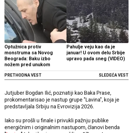
Optužnica protiv
Pahulje veju kao da je
monstruma sa Novog
januar! U ovom delu Srbije
Beograda: Baku izbo
upravo pada sneg (VIDEO)
nožem pred unukom
PRETHODNA VEST
SLEDEĆA VEST
Jutjuber Bogdan Ilić, poznatiji kao Baka Prase,
prokomentarisao je nastup grupe "Lavina", koja je
predstavljala Srbiju na Evrovizija 2026.
Iako su prošli u finale i privukli pažnju publike
energičnim i originalnim nastupom, članovi benda