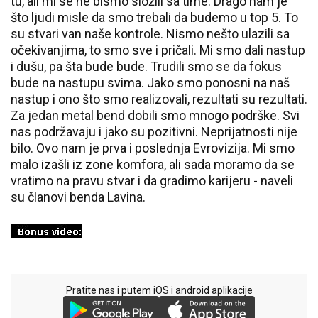
tu, ali mi se ne bismo složili sa time. Drago nam je
što ljudi misle da smo trebali da budemo u top 5. To
su stvari van naše kontrole. Nismo nešto ulazili sa
očekivanjima, to smo sve i pričali. Mi smo dali nastup
i dušu, pa šta bude bude. Trudili smo se da fokus
bude na nastupu svima. Jako smo ponosni na naš
nastup i ono što smo realizovali, rezultati su rezultati.
Za jedan metal bend dobili smo mnogo podrške. Svi
nas podržavaju i jako su pozitivni. Neprijatnosti nije
bilo. Ovo nam je prva i poslednja Evrovizija. Mi smo
malo izašli iz zone komfora, ali sada moramo da se
vratimo na pravu stvar i da gradimo karijeru - naveli
su članovi benda Lavina.
Pratite nas i putem iOS i android aplikacije