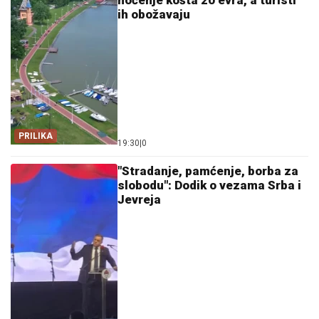
ih obožavaju
PRILIKA
19:30
|
0
"Stradanje, pamćenje, borba za
slobodu": Dodik o vezama Srba i
Jevreja