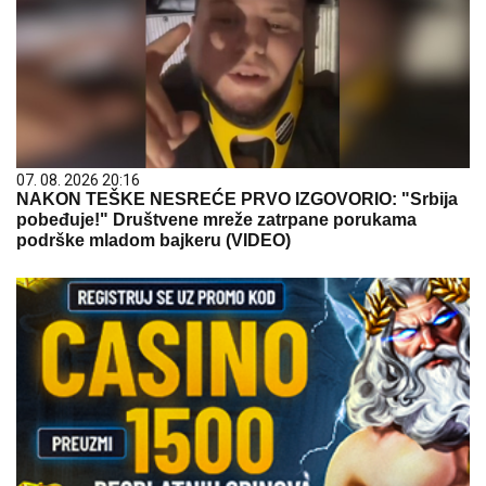
07. 08. 2026 20:16
NAKON TEŠKE NESREĆE PRVO IZGOVORIO: "Srbija
pobeđuje!" Društvene mreže zatrpane porukama
podrške mladom bajkeru (VIDEO)