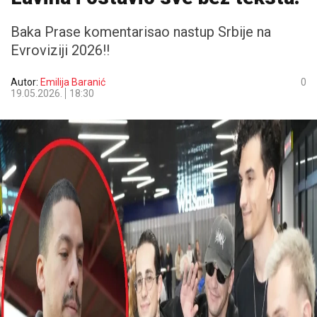
Baka Prase komentarisao nastup Srbije na
Evroviziji 2026!!
Autor:
Emilija Baranić
0
19.05.2026.
18:30