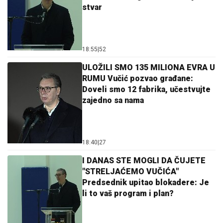
stvar
18:55
|
52
ULOŽILI SMO 135 MILIONA EVRA U
RUMU Vučić pozvao građane:
Doveli smo 12 fabrika, učestvujte
zajedno sa nama
18:40
|
27
I DANAS STE MOGLI DA ČUJETE
"STRELJAĆEMO VUČIĆA"
Predsednik upitao blokadere: Je
li to vaš program i plan?