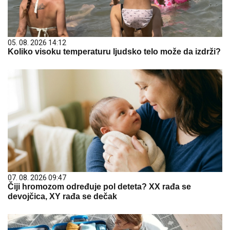
05. 08. 2026 14:12
Koliko visoku temperaturu ljudsko telo može da izdrži?
07. 08. 2026 09:47
Čiji hromozom određuje pol deteta? XX rađa se
devojčica, XY rađa se dečak