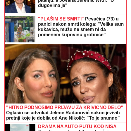
pitanju, a Jovana Jeremić tvrdi: "U
dugovima je"
"PLAŠIM SE SMRTI"
Pevačica (73) u
panici nakon smrti kolega: "Velika sam
kukavica, mužu ne smem ni da
pomenem kupovinu grobnice"
"HITNO PODNOSIMO PRIJAVU ZA KRIVIČNO DELO"
Oglasio se advokat Jelene Radanović nakon jezivih
pretnji koje je dobila od Ane Nikolić: "To je sramno"
DRAMA NA AUTO-PUTU KOD NIŠA