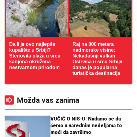
Da li je ovo najlepše
Raj na 800 metara
kupalište u Srbiji?
nadmorske visine:
Stenovita plaža u srcu
Nekadašnji vulkan
kanjona okružena
Ostrvica u srcu Srbije
nestvarnom prirodom
danas je popularna
turistička destinacija
Možda vas zanima
VUČIĆ O NIS-U: Nadamo se da
ćemo u narednim nedeljama to
moći da završimo