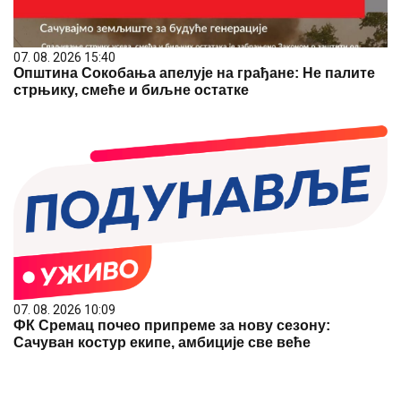
07. 08. 2026 15:40
Општина Сокобања апелује на грађане: Не палите
стрњику, смеће и биљне остатке
07. 08. 2026 10:09
ФК Сремац почео припреме за нову сезону:
Сачуван костур екипе, амбиције све веће