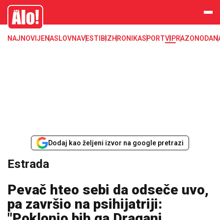
Estrada, poznati, VIP
Alo
NAJNOVIJE
NASLOVNA
VESTI
BIZ
HRONIKA
SPORT
VIP
RAZONODA
N
Dodaj kao željeni izvor na google pretrazi
Estrada
Pevač hteo sebi da odseče uvo,
pa završio na psihijatriji:
"Poklonio bih ga Dragani