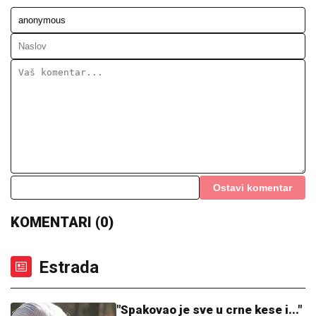
SPASOJEVIĆ
Obeležio karijere
narodnih pevača, bez njega srpska
kafana ne bi bila ista
FUDBALERU DEMOLIRAN "BENTLI"
Drama u
Beogradu: Skupocenom vozilu razbijena stakla u
privatnoj garaži luksuznog naselja
SKANDAL POSLE "ELITE"
Anastasijin otac zvao Borinu
porodicu, pa napravio DAR-MAR!
Tenzije eskalirale u porodični rat, pa
usledio OBRT