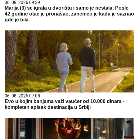
06. 08. 2026 09:39
Marija (3) se igrala u dvorištu i samo je nestala: Posle
42 godine otac je pronašao, zanemeo je kada je saznao
gde je bila
06. 08. 2026 07:08
Evo u kojim banjama važi vaučer od 10.000 dinara -
kompletan spisak destinacija u Srbiji