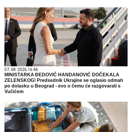
07. 08. 2026 16:46
MINISTARKA ĐEDOVIĆ HANDANOVIĆ DOČEKALA
ZELENSKOG! Predsednik Ukrajine se oglasio odmah
po dolasku u Beograd - evo o čemu će razgovarati s
Vučićem