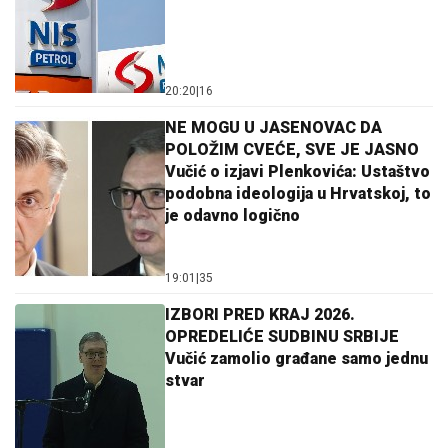
20:20
|
16
NE MOGU U JASENOVAC DA
POLOŽIM CVEĆE, SVE JE JASNO
Vučić o izjavi Plenkovića: Ustaštvo
podobna ideologija u Hrvatskoj, to
je odavno logično
19:01
|
35
IZBORI PRED KRAJ 2026.
OPREDELIĆE SUDBINU SRBIJE
Vučić zamolio građane samo jednu
stvar