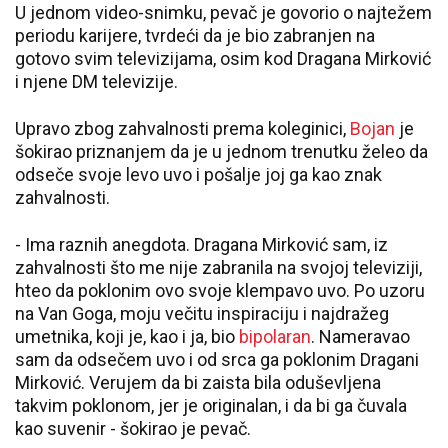
U jednom video-snimku, pevač je govorio o najtežem
periodu karijere, tvrdeći da je bio zabranjen na
gotovo svim televizijama, osim kod Dragana Mirković
i njene DM televizije.
Upravo zbog zahvalnosti prema koleginici,
Bojan
je
šokirao priznanjem da je u jednom trenutku želeo da
odseče svoje levo uvo i pošalje joj ga kao znak
zahvalnosti.
- Ima raznih anegdota. Dragana Mirković sam, iz
zahvalnosti što me nije zabranila na svojoj televiziji,
hteo da poklonim ovo svoje klempavo uvo. Po uzoru
na Van Goga, moju večitu inspiraciju i najdražeg
umetnika, koji je, kao i ja, bio
bipolaran
. Nameravao
sam da odsečem uvo i od srca ga poklonim Dragani
Mirković. Verujem da bi zaista bila oduševljena
takvim poklonom, jer je originalan, i da bi ga čuvala
kao suvenir - šokirao je pevač.