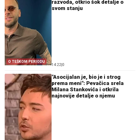
razvoda, otkrio šok detalje o
svom stanju
O TEŠKOM PERIODU
14:22
|
0
"Asocijalan je, bio je i strog
prema meni": Pevačica srela
Milana Stankovića i otkrila
najnovije detalje o njemu