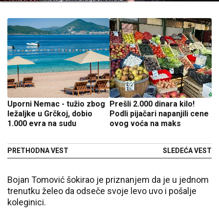
Uporni Nemac - tužio zbog
Prešli 2.000 dinara kilo!
ležaljke u Grčkoj, dobio
Podli pijačari napanjili cene
1.000 evra na sudu
ovog voća na maks
PRETHODNA VEST
SLEDEĆA VEST
Bojan Tomović šokirao je priznanjem da je u jednom
trenutku želeo da odseče svoje levo uvo i pošalje
koleginici.