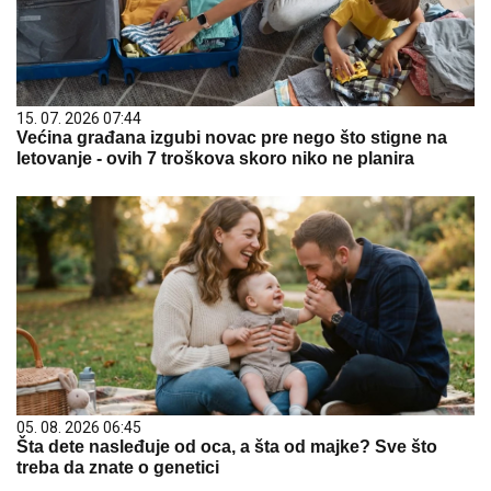
15. 07. 2026 07:44
Većina građana izgubi novac pre nego što stigne na
letovanje - ovih 7 troškova skoro niko ne planira
05. 08. 2026 06:45
Šta dete nasleđuje od oca, a šta od majke? Sve što
treba da znate o genetici