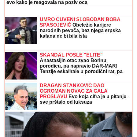
pitanju, a Jovana Jeremić tvrdi: "U
dugovima je"
FRITAJA SA JAJIMA:
Brz, zdrav i ukusan doručak
SIN BRUTALNO TUKAO MAJKU DO
SMRTI!
Strašni detalji jezivog zločina
na Novom Beogradu: Nakon ubistva
pokušao da skoči sa terase!
SRBIN UTIŠAO "TUMBU":
Mihajlo
Cvetković srušio PAOK i doneo
pobedu Anderlehtu (VIDEO)