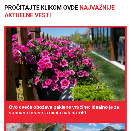
PROČITAJTE KLIKOM OVDE
NAJVAŽNIJE
AKTUELNE VESTI
Ovo cveće obožava paklene vrućine: Idealno je za
sunčane terase, a cveta čak na +40