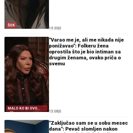
ŠOK
19:30
|
0
"Varao me je, ali me nikada nije
ponižavao": Folkeru žena
oprostila što je bio intiman sa
drugim ženama, ovako priča o
svemu
MALO KO BI OVO
15:08
|
0
PRIZNAO
"Zaključao sam se u sobu mesec
dana": Pevač slomljen nakon