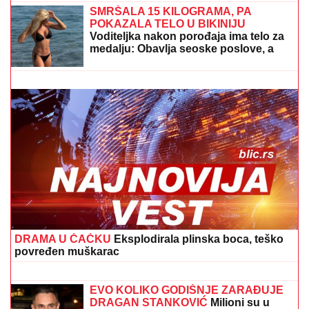
direktno u jezero, u toku izvlačenje
vozila (FOTO)
Poznati par prodaje luksuznu vilu! Uložili 200.000
evra, a sad je stavili na oglas
SMRŠALA 15 KILOGRAMA, PA
POKAZALA TELO U BIKINIJU
Voditeljka nakon porođaja ima telo za
medalju: Obavlja seoske poslove, a
kada se skine muškarcima padnu
vilice
Veza sa pevačicom je ovog poznatog
muškarca odvela u propast: Bio