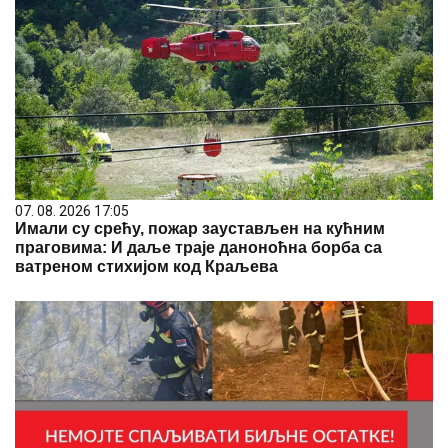
07. 08. 2026 17:05
Имали су срећу, пожар заустављен на кућним
праговима: И даље траје даноноћна борба са
ватреном стихијом код Краљева