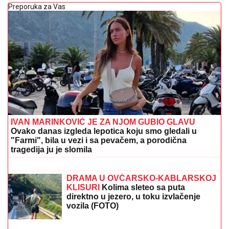
Preporuka za Vas
IVAN MARINKOVIĆ JE ZA NJOM GUBIO GLAVU
Ovako danas izgleda lepotica koju smo gledali u
"Farmi", bila u vezi i sa pevačem, a porodična
tragedija ju je slomila
Pričalo se da ima nešto sa njegovim
OCEM, a sada ga PRIMILA U STAN i
sve mu je bliža: SNIMAK STANIJE I
BIVŠEG CIMERA USIJAO MREŽE!
(VIDEO)
DRAMA U OVČARSKO-KABLARSKOJ
KLISURI
Kolima sleteo sa puta