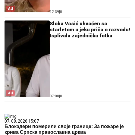
AU
12:39
|
0
Sloba Vasić uhvaćen sa
starletom u jeku priča o razvodu!
Isplivala zajednička fotka
AU
07:00
|
0
07. 08. 2026 15:07
Блокадери померили своје границе: За пожаре је
крива Српска православна црква