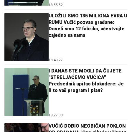
18:55
|
52
ULOŽILI SMO 135 MILIONA EVRA U
RUMU Vučić pozvao građane:
Doveli smo 12 fabrika, učestvujte
zajedno sa nama
18:40
|
27
I DANAS STE MOGLI DA ČUJETE
"STRELJAĆEMO VUČIĆA"
Predsednik upitao blokadere: Je
li to vaš program i plan?
18:27
|
30
VUČIĆ DOBIO NEOBIČAN POKLON