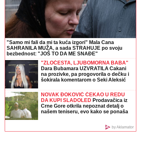
ČOLA PRIČAO SA ĆERKOM DOK JE UŽIVALA NA
MORU
Lara došla na plažu sa torbom od 1.500 eura, a
evo kako je reagovala na poziv oca
"IMAO JE NAPADE, TREBALO SE
IZBORITI SA TIM"
Pevačica zbog
unuka sa autizmom otišla da živi na
selo, pa morala da donese najtežu
odluku: "Postao je agresivan"
UMRO ČUVENI SLOBODAN BOBA