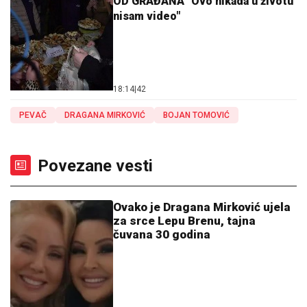
OD GRAĐANA "Ovo nikada u životu
nisam video"
18:14
|
42
PEVAČ
DRAGANA MIRKOVIĆ
BOJAN TOMOVIĆ
Povezane vesti
Ovako je Dragana Mirković ujela
za srce Lepu Brenu, tajna
čuvana 30 godina