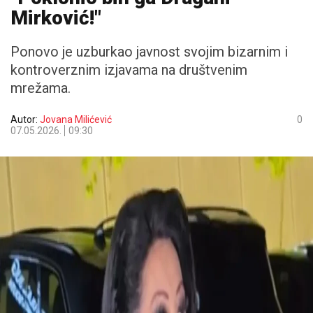
Mirković!"
Ponovo je uzburkao javnost svojim bizarnim i
kontroverznim izjavama na društvenim
mrežama.
Autor:
Jovana Milićević
0
07.05.2026.
09:30