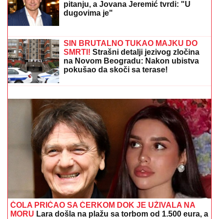
najpoželjniji na estradi, pa se odselio
iz Srbije
DRAMA U ČAČKU
Eksplodirala plinska boca, teško
povređen muškarac
GRČKO LETO ŽENE OGNJENA
AMIDŽIĆA!
Mina ističe GOLE NOGE, u
kadar upala i jahta: Tek da je vidite u
MINI BIKINIJU (FOTO)
EVO KOLIKO GODIŠNJE ZARAĐUJE
DRAGAN STANKOVIĆ
Milioni su u