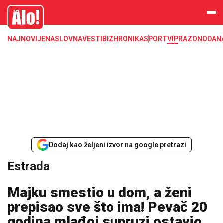
Estrada, poznati, VIP
Alo
NAJNOVIJE
NASLOVNA
VESTI
BIZ
HRONIKA
SPORT
VIP
RAZONODA
N
Dodaj kao željeni izvor na google pretrazi
Estrada
Majku smestio u dom, a ženi
prepisao sve što ima! Pevač 20
godina mlađoj supruzi ostavio