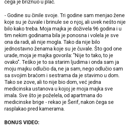
čega je briznuo u plač.
- Godine su činile svoje. Tri godine sam menjao žene
koje su je čuvale i brinule se o njoj, ali uvek nešto nije
bilo kako treba. Moja majka je doživela 96 godina i u
tim nekim godinama bila je ponosna i volela je sve
ona da radi, ali nije mogla. Tako da nije bilo
jednostavno ženama koje su je čuvale. Što god one
urade, moja je majka govorila: "Nije to tako, to je
ovako". Teško je to sa starim ljudima i onda sam ja
moju majku odlučio da, ne ja sam, nego odlučio sam
sa svojim braćom i sestrama da je stavimo u dom.
Tako se zove, ali to nije bio dom, već jedna
medicinska ustanova u kojoj je moja majka sve
imala. Sve što je poželela, od apartmana do
medicinske brige - rekao je Šerif, nakon čega se
rasplakao pred kamerama.
BONUS VIDEO: