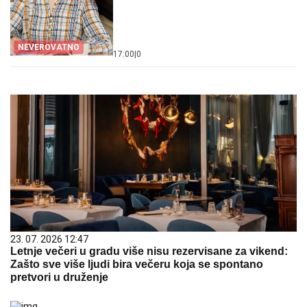
NEVEROVATNO
17:00
|
0
23. 07. 2026 12:47
Letnje večeri u gradu više nisu rezervisane za vikend:
Zašto sve više ljudi bira večeru koja se spontano
pretvori u druženje