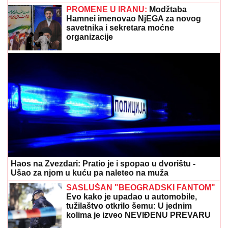
(FOTO) MALI ŽELJKO GRLI MAJKU NA PLAŽI U
CRNOJ GORI
Marija Kulić podelila fotografiju Miljane
sa sinom, jedan detalj svi komentarišu
DOKTORI OBJASNILI:
Evo zašto ne
treba spavati bez jastuka
MUŠKARAC SKOČIO U DUNAV I
NESTAO
Užas kod Bele stene: Hteo
da se osveži i nije isplivao