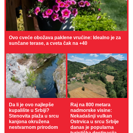
Ovo cveće obožava paklene vrućine: Idealno je za
sunčane terase, a cveta čak na +40
Da li je ovo najlepše
Raj na 800 metara
kupalište u Srbiji?
nadmorske visine:
Stenovita plaža u srcu
Nekadašnji vulkan
kanjona okružena
Ostrvica u srcu Srbije
nestvarnom prirodom
danas je popularna
turistička destinacija