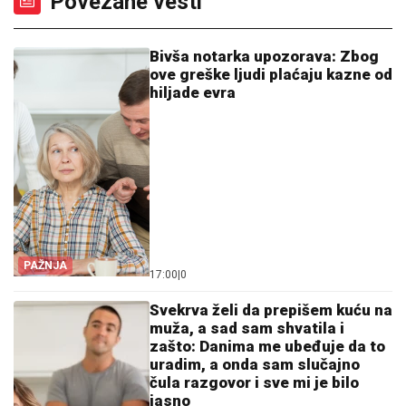
Povezane vesti
Bivša notarka upozorava: Zbog
ove greške ljudi plaćaju kazne od
hiljade evra
PAŽNJA
17:00
|
0
Svekrva želi da prepišem kuću na
muža, a sad sam shvatila i
zašto: Danima me ubeđuje da to
uradim, a onda sam slučajno
čula razgovor i sve mi je bilo
jasno