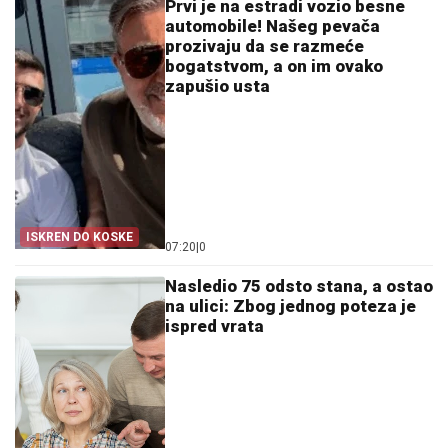
Prvi je na estradi vozio besne
automobile! Našeg pevača
prozivaju da se razmeće
bogatstvom, a on im ovako
zapušio usta
ISKREN DO KOSKE
07:20
|
0
Nasledio 75 odsto stana, a ostao
na ulici: Zbog jednog poteza je
ispred vrata