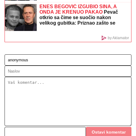
"POVRATAK KORENIMA"
Ana Divac pokazala rodni
kraj, a evo u kakvom luksuzu u Americi se baškari sa
Vladom! Jedna stvar je BAŠ PRIVUKLA PAŽNJU
(FOTO)
Dragan Stanković verenici priredio
iznenađenje, podelio snimak sa
INTIMNE PROSLAVE Muzičari svirali
samo za nju, nije znala šta ju je snašlo:
"Najlepše uspomene"
Blista u raskošnoj venčanici! Procurio
snimak Tanje Savić sa venčanja -
Konačno rekli "da" (VIDEO)