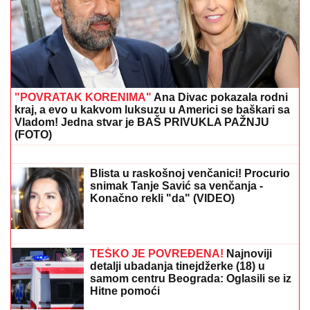
(FOTO) ASMIN OTKRIO PRAVO STANJE NA
RAČUNU
Nakon izjave da Maja sve plaća rešio da se
oglasi: Javno obelodanio cifre i ljudi su u šoku
(FOTO) ANA DIVAC POKAZALA
RODNI KRAJ
Emotivna objava
raznežila mnoge, društvo joj pravi
Vlade - Nestvarni prizori ostavljaju bez
daha: "Povratak korenima"
(FOTO) ANĐELA VEŠTICA NE MOŽE
DA SE KONTROLIŠE SA NOVIM
DEČKOM
Razmenjivali nežnosti na
privatnom bazenu: Zbog silikona mora
na hitnu operaciju, a tetovirani frajer je
ne pušta