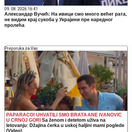
09. 08. 2026 16:41
Александар Вучић: На ивици смо много већег рата,
не видим крај сукоба у Украјини пре наредног
пролећа
Preporuka za Vas
PAPARACO! UHVATILI SMO BRATA ANE IVANOVIĆ
U CRNOJ GORI
Sa ženom i detetom uživa na
letovanju: Džajina ćerka u uskoj haljini mami poglede
(Video)