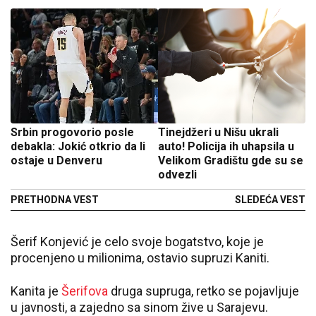
Srbin progovorio posle
Tinejdžeri u Nišu ukrali
debakla: Jokić otkrio da li
auto! Policija ih uhapsila u
ostaje u Denveru
Velikom Gradištu gde su se
odvezli
PRETHODNA VEST
SLEDEĆA VEST
Šerif Konjević je celo svoje bogatstvo, koje je
procenjeno u milionima, ostavio supruzi Kaniti.
Kanita je
Šerifova
druga supruga, retko se pojavljuje
u javnosti, a zajedno sa sinom žive u Sarajevu.