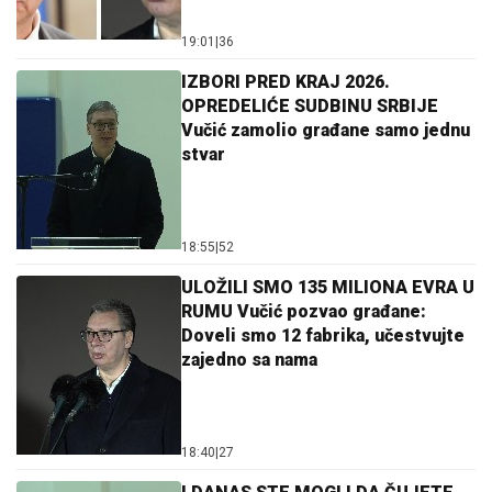
19:01
|
36
IZBORI PRED KRAJ 2026.
OPREDELIĆE SUDBINU SRBIJE
Vučić zamolio građane samo jednu
stvar
18:55
|
52
ULOŽILI SMO 135 MILIONA EVRA U
RUMU Vučić pozvao građane:
Doveli smo 12 fabrika, učestvujte
zajedno sa nama
18:40
|
27