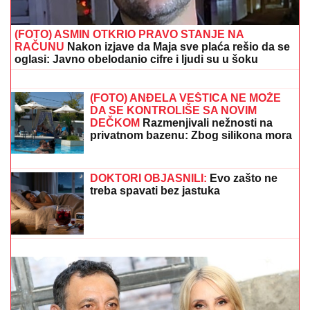
mladić (28) upao u MULJ dubok 5 metara: "Jadno
dete, da tako strada..." (FOTO, VIDEO)
ORBAN POSETIO TRUBAČKU
LEGENDU
Mađarski političar uživa na
Saboru trubača u Guči: Pozdravio se
sa muzičarima i jeo svadbarski kupus
BRUKA KOJA JE OBIŠLA SVET:
Šta
se ovo desilo sa novim stadionom u
Zaječaru? (VIDEO)