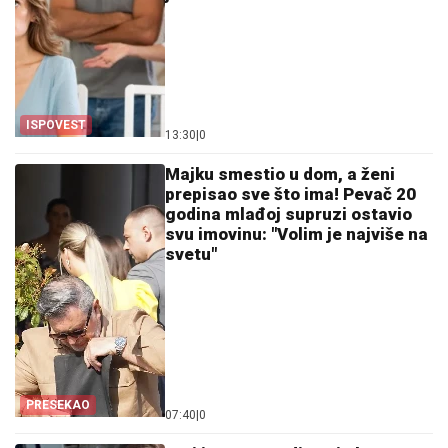
ISPOVEST
13:30
|
0
Majku smestio u dom, a ženi
prepisao sve što ima! Pevač 20
godina mlađoj supruzi ostavio
svu imovinu: "Volim je najviše na
svetu"
PRESEKAO
07:40
|
0