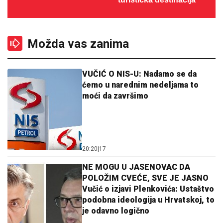
Možda vas zanima
VUČIĆ O NIS-U: Nadamo se da
ćemo u narednim nedeljama to
moći da završimo
20:20
|
17
NE MOGU U JASENOVAC DA
POLOŽIM CVEĆE, SVE JE JASNO
Vučić o izjavi Plenkovića: Ustaštvo
podobna ideologija u Hrvatskoj, to
je odavno logično