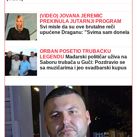
Baba Vanga je smatrala da su ova 3
znaka rođena da se muče: Oni nikada
neće imati sreće
(VIDEO) JOVANA JEREMIĆ
PREKINULA JUTARNJI PROGRAM
Svi misle da su ove brutalne reči
upućene Draganu: "Svima sam donela
samo dobro"
KRENUO DA TRAŽI DRVA, ONDA SU SE PROLOMILI
JAUCI KROZ NOĆ!
Jezivi detalji tragedije u Borči,