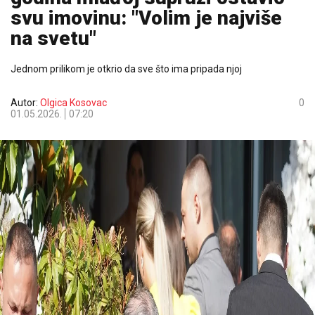
svu imovinu: "Volim je najviše
na svetu"
Jednom prilikom je otkrio da sve što ima pripada njoj
Autor:
Olgica Kosovac
0
01.05.2026.
07:20