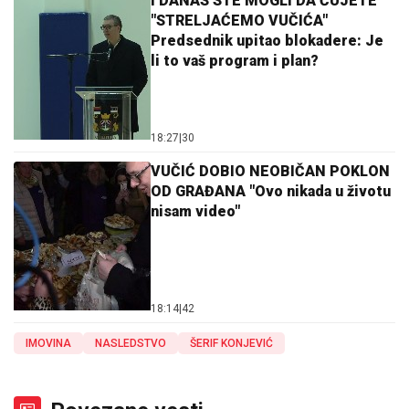
I DANAS STE MOGLI DA ČUJETE
"STRELJAĆEMO VUČIĆA"
Predsednik upitao blokadere: Je
li to vaš program i plan?
18:27
|
30
VUČIĆ DOBIO NEOBIČAN POKLON
OD GRAĐANA "Ovo nikada u životu
nisam video"
18:14
|
42
IMOVINA
NASLEDSTVO
ŠERIF KONJEVIĆ