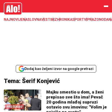
Alo
NAJNOVIJE
NASLOVNA
VESTI
BIZ
HRONIKA
SPORT
VIP
RAZONODA
N
Dodaj kao željeni izvor na google pretrazi
Tema: Šerif Konjević
Majku smestio u dom, a ženi
prepisao sve što ima! Pevač
20 godina mlađoj supruzi
ostavio svu imovinu: "Volim je
PRESEKAO