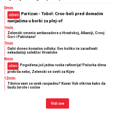
0min
Partizan - Tobol: Crno-beli pred domaćim
UŽIVO
navijačima u borbi za plej-of
1min
Zelenski smenio ambasadore u Hrvatskoj, Albaniji, Crnoj
Gori i Pakistanu!
7min
Dalić doneo konačnu odluku: Evo koliko će zarađivati
nekadašnji selektor Hrvatske
8min
Pogođena još jedna ruska rafinerija! Pečurka dima
UŽIVO
prekrila nebo, Zelenski se sveti za Kijev
12min
Tikvice vam se uvek raspadnu? Kuvar Vuk otkriva kako da
budu čvrste i sočne
Vidi sve