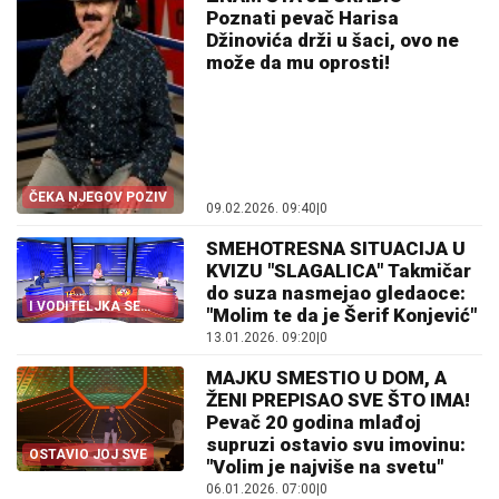
Poznati pevač Harisa
Džinovića drži u šaci, ovo ne
može da mu oprosti!
ČEKA NJEGOV POZIV
09.02.2026. 09:40
|
0
SMEHOTRESNA SITUACIJA U
KVIZU "SLAGALICA" Takmičar
do suza nasmejao gledaoce:
I VODITELJKA SE
"Molim te da je Šerif Konjević"
SMEJALA
13.01.2026. 09:20
|
0
MAJKU SMESTIO U DOM, A
ŽENI PREPISAO SVE ŠTO IMA!
Pevač 20 godina mlađoj
supruzi ostavio svu imovinu:
OSTAVIO JOJ SVE
"Volim je najviše na svetu"
06.01.2026. 07:00
|
0