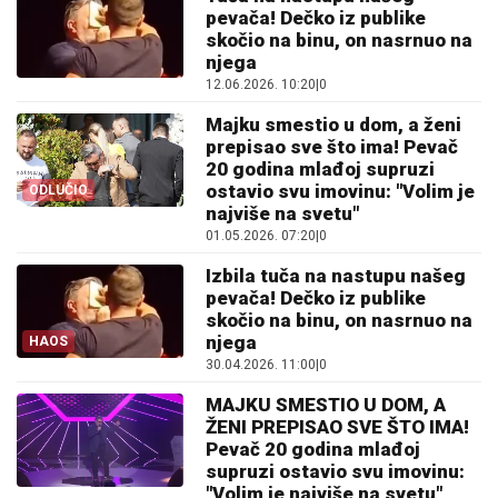
pevača! Dečko iz publike
skočio na binu, on nasrnuo na
njega
12.06.2026. 10:20
|
0
Majku smestio u dom, a ženi
prepisao sve što ima! Pevač
20 godina mlađoj supruzi
ostavio svu imovinu: "Volim je
ODLUČIO
najviše na svetu"
01.05.2026. 07:20
|
0
Izbila tuča na nastupu našeg
pevača! Dečko iz publike
skočio na binu, on nasrnuo na
njega
HAOS
30.04.2026. 11:00
|
0
MAJKU SMESTIO U DOM, A
ŽENI PREPISAO SVE ŠTO IMA!
Pevač 20 godina mlađoj
supruzi ostavio svu imovinu:
"Volim je najviše na svetu"