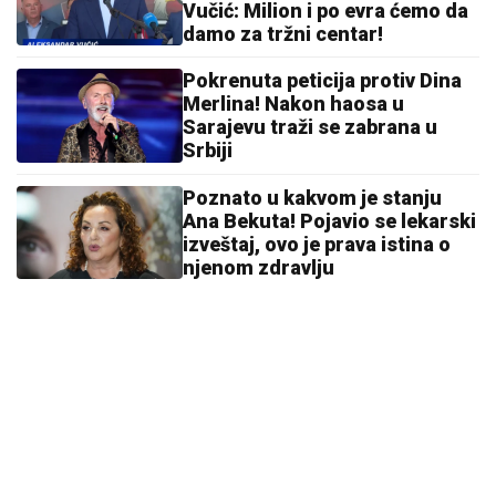
Vučić: Milion i po evra ćemo da
damo za tržni centar!
Pokrenuta peticija protiv Dina
Merlina! Nakon haosa u
Sarajevu traži se zabrana u
Srbiji
Poznato u kakvom je stanju
Ana Bekuta! Pojavio se lekarski
izveštaj, ovo je prava istina o
njenom zdravlju