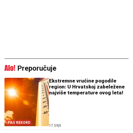
Preporučuje
Ekstremne vrućine pogodile
region: U Hrvatskoj zabeležene
najviše temperature ovog leta!
PAO REKORD
17:59
|
0