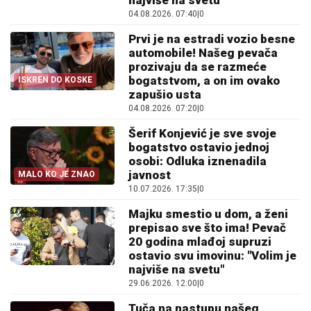
najviše na svetu"
04.08.2026. 07:40
|
0
Prvi je na estradi vozio besne
automobile! Našeg pevača
prozivaju da se razmeće
bogatstvom, a on im ovako
ISKREN DO KOSKE
zapušio usta
04.08.2026. 07:20
|
0
Šerif Konjević je sve svoje
bogatstvo ostavio jednoj
osobi: Odluka iznenadila
javnost
MALO KO JE ZNAO
10.07.2026. 17:35
|
0
Majku smestio u dom, a ženi
prepisao sve što ima! Pevač
20 godina mlađoj supruzi
ostavio svu imovinu: "Volim je
najviše na svetu"
29.06.2026. 12:00
|
0
Tuča na nastupu našeg