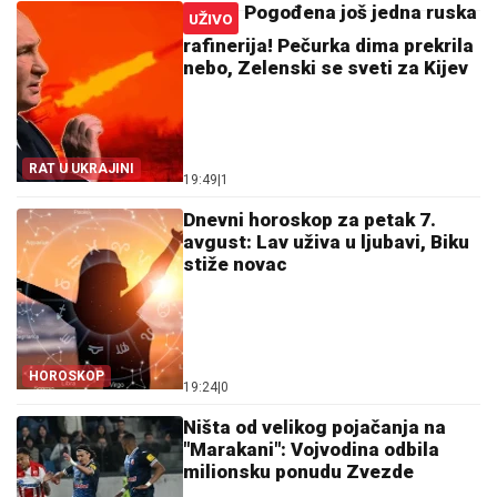
Pogođena još jedna ruska
UŽIVO
rafinerija! Pečurka dima prekrila
nebo, Zelenski se sveti za Kijev
RAT U UKRAJINI
19:49
|
1
Dnevni horoskop za petak 7.
avgust: Lav uživa u ljubavi, Biku
stiže novac
HOROSKOP
19:24
|
0
Ništa od velikog pojačanja na
"Marakani": Vojvodina odbila
milionsku ponudu Zvezde