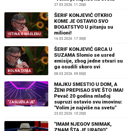
27.03.2026. 11:20
|
0
ŠERIF KONJEVIĆ OTKRIO
KOME JE OSTAVIO SVO
BOGATSTVO U pitanju su
milioni!
ISTINA O NASLEĐU
16.03.2026. 17:30
|
0
ŠERIF KONJEVIĆ GRCA U
SUZAMA Slomio se usred
emisije, zbog jedne stvari su
ga osudili skoro svi
BOLNA TEMA
08.03.2026. 09:00
|
0
MAJKU SMESTIO U DOM, A
ŽENI PREPISAO SVE ŠTO IMA!
Pevač 20 godina mlađoj
supruzi ostavio svu imovinu:
"ZASLUŽILA JE"
"Volim je najviše na svetu"
23.02.2026. 10:20
|
0
"IMAM NJEGOV SNIMAK,
ZNAM ŠTA JE URADIO"