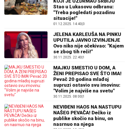
KOJI JE UZDRMAO SRBIJU
Stao u Lukasovu odbranu:
"Treba pogledati pozadinu
situacije!"
01.12.2025. 14:40
|
3
JELENA KARLEUŠA NA PINKU
UPUTILA JAVNO IZVINJENJE
Ovo niko nije očekivao: "Kajem
se zbog tih reči!"
30.11.2025. 22:40
|
1
MAJKU SMESTIO U DOM, A
ŽENI PREPISAO SVE ŠTO IMA!
Pevač 20 godina mlađoj
supruzi ostavio svu imovinu:
"Volim je najviše na svetu"
30.11.2025. 08:00
|
1
NEVIĐENI HAOS NA NASTUPU
NAŠEG PEVAČA! Dečko iz
publike skočio na binu, on
nasrnuo na njega