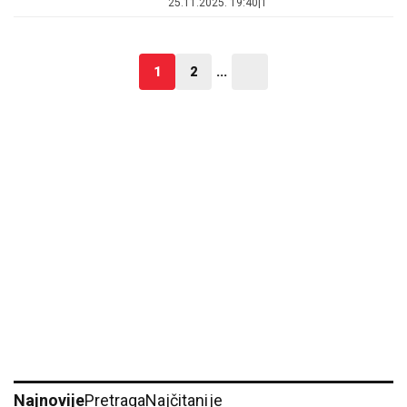
25.11.2025. 19:40
|
1
1
2
...
Najnovije
Pretraga
Najčitanije