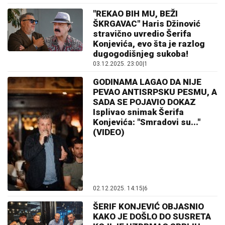
"REKAO BIH MU, BEŽI
ŠKRGAVAC" Haris Džinović
stravično uvredio Šerifa
Konjevića, evo šta je razlog
dugogodišnjeg sukoba!
03.12.2025. 23:00
|
1
GODINAMA LAGAO DA NIJE
PEVAO ANTISRPSKU PESMU, A
SADA SE POJAVIO DOKAZ
Isplivao snimak Šerifa
Konjevića: "Smradovi su..."
(VIDEO)
02.12.2025. 14:15
|
6
ŠERIF KONJEVIĆ OBJASNIO
KAKO JE DOŠLO DO SUSRETA