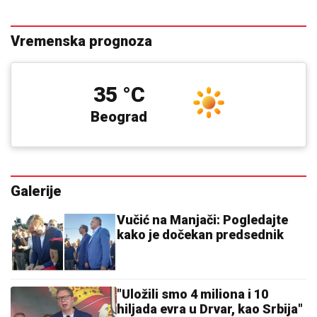
Vremenska prognoza
35 °C
Beograd
Galerije
Vučić na Manjači: Pogledajte
kako je dočekan predsednik
"Uložili smo 4 miliona i 10
hiljada evra u Drvar, kao Srbija"