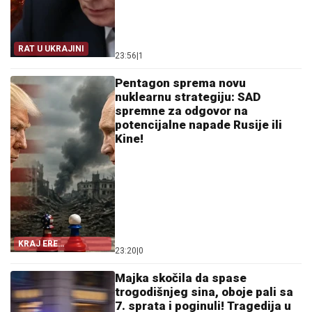
RAT U UKRAJINI
23:56
|
1
Pentagon sprema novu
nuklearnu strategiju: SAD
spremne za odgovor na
potencijalne napade Rusije ili
Kine!
KRAJ ERE
23:20
|
0
STRATEŠKIH
RAKETA?
Majka skočila da spase
trogodišnjeg sina, oboje pali sa
7. sprata i poginuli! Tragedija u