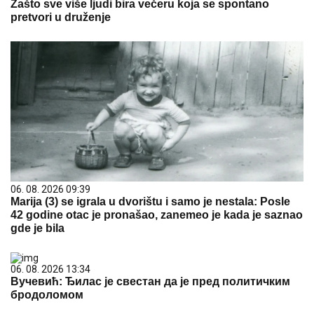
Zašto sve više ljudi bira večeru koja se spontano
pretvori u druženje
06. 08. 2026 09:39
Marija (3) se igrala u dvorištu i samo je nestala: Posle
42 godine otac je pronašao, zanemeo je kada je saznao
gde je bila
06. 08. 2026 13:34
Вучевић: Ђилас је свестан да је пред политичким
бродоломом