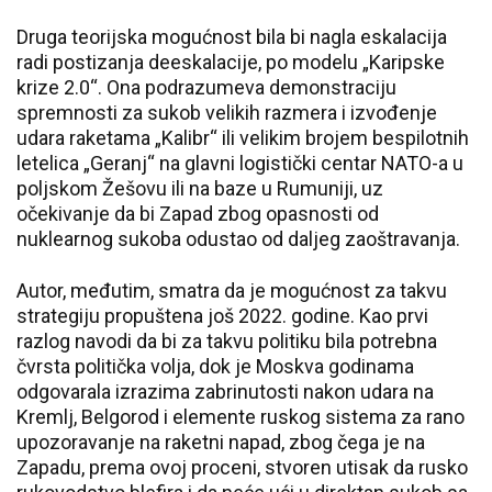
Druga teorijska mogućnost bila bi nagla eskalacija
radi postizanja deeskalacije, po modelu „Karipske
krize 2.0“. Ona podrazumeva demonstraciju
spremnosti za sukob velikih razmera i izvođenje
udara raketama „Kalibr“ ili velikim brojem bespilotnih
letelica „Geranj“ na glavni logistički centar NATO-a u
poljskom Žešovu ili na baze u Rumuniji, uz
očekivanje da bi Zapad zbog opasnosti od
nuklearnog sukoba odustao od daljeg zaoštravanja.
Autor, međutim, smatra da je mogućnost za takvu
strategiju propuštena još 2022. godine. Kao prvi
razlog navodi da bi za takvu politiku bila potrebna
čvrsta politička volja, dok je Moskva godinama
odgovarala izrazima zabrinutosti nakon udara na
Kremlj, Belgorod i elemente ruskog sistema za rano
upozoravanje na raketni napad, zbog čega je na
Zapadu, prema ovoj proceni, stvoren utisak da rusko