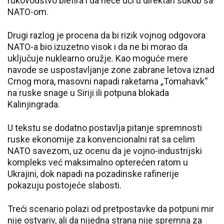
rukovodstvo blefira i da neće ući u direktan sukob sa
NATO-om.
Drugi razlog je procena da bi rizik vojnog odgovora
NATO-a bio izuzetno visok i da ne bi morao da
uključuje nuklearno oružje. Kao moguće mere
navode se uspostavljanje zone zabrane letova iznad
Crnog mora, masovni napadi raketama „Tomahavk“
na ruske snage u Siriji ili potpuna blokada
Kalinjingrada.
U tekstu se dodatno postavlja pitanje spremnosti
ruske ekonomije za konvencionalni rat sa celim
NATO savezom, uz ocenu da je vojno-industrijski
kompleks već maksimalno opterećen ratom u
Ukrajini, dok napadi na pozadinske rafinerije
pokazuju postojeće slabosti.
Treći scenario polazi od pretpostavke da potpuni mir
nije ostvariv, ali da nijedna strana nije spremna za