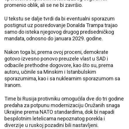
promenio oblik, ali se ne bi završio.
U tekstu se dalje tvrdi da bi eventualni sporazum
postignut uz posredovanje Donalda Trampa trajao
samo do isteka njegovog drugog predsedničkog
mandata, odnosno do januara 2029. godine.
Nakon toga bi, prema ovoj proceni, demokrate
gotovo izvesno ponovo preuzele vlast u SAD i
odbacile prethodne dogovore, kao što su, prema
autoru, učinile sa Minskim i Istanbulskim
sporazumima, kao i sa nuklearnim sporazumom sa
Iranom.
Time bi Rusija protivniku omogućila dve do tri godine
predaha za potpunu modernizaciju Oružanih snaga
Ukrajine prema NATO standardima, dok bi napadi
bespilotnim letelicama nepoznatog porekla i
diverzije u ruskoj pozadini bili nastavljeni.