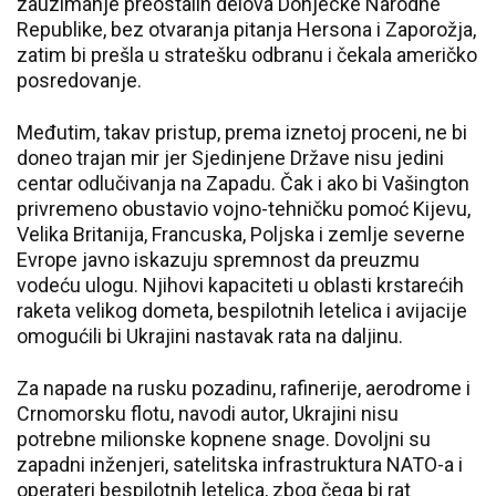
zauzimanje preostalih delova Donjecke Narodne
Republike, bez otvaranja pitanja Hersona i Zaporožja,
zatim bi prešla u stratešku odbranu i čekala američko
posredovanje.
Međutim, takav pristup, prema iznetoj proceni, ne bi
doneo trajan mir jer Sjedinjene Države nisu jedini
centar odlučivanja na Zapadu. Čak i ako bi Vašington
privremeno obustavio vojno-tehničku pomoć Kijevu,
Velika Britanija, Francuska, Poljska i zemlje severne
Evrope javno iskazuju spremnost da preuzmu
vodeću ulogu. Njihovi kapaciteti u oblasti krstarećih
raketa velikog dometa, bespilotnih letelica i avijacije
omogućili bi Ukrajini nastavak rata na daljinu.
Za napade na rusku pozadinu, rafinerije, aerodrome i
Crnomorsku flotu, navodi autor, Ukrajini nisu
potrebne milionske kopnene snage. Dovoljni su
zapadni inženjeri, satelitska infrastruktura NATO-a i
operateri bespilotnih letelica, zbog čega bi rat