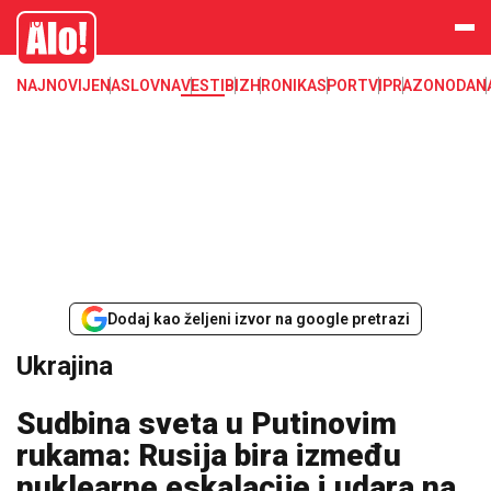
Ukrajina
Alo
NAJNOVIJE
NASLOVNA
VESTI
BIZ
HRONIKA
SPORT
VIP
RAZONODA
N
Dodaj kao željeni izvor na google pretrazi
Ukrajina
Sudbina sveta u Putinovim
rukama: Rusija bira između
nuklearne eskalacije i udara na