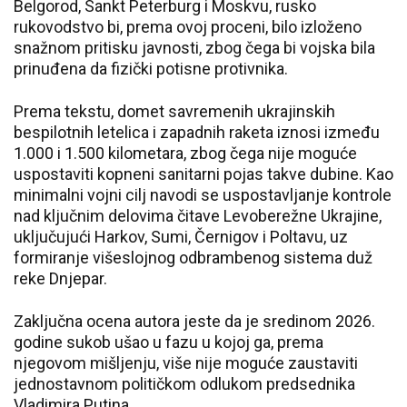
Belgorod, Sankt Peterburg i Moskvu, rusko
rukovodstvo bi, prema ovoj proceni, bilo izloženo
snažnom pritisku javnosti, zbog čega bi vojska bila
prinuđena da fizički potisne protivnika.
Prema tekstu, domet savremenih ukrajinskih
bespilotnih letelica i zapadnih raketa iznosi između
1.000 i 1.500 kilometara, zbog čega nije moguće
uspostaviti kopneni sanitarni pojas takve dubine. Kao
minimalni vojni cilj navodi se uspostavljanje kontrole
nad ključnim delovima čitave Levoberežne Ukrajine,
uključujući Harkov, Sumi, Černigov i Poltavu, uz
formiranje višeslojnog odbrambenog sistema duž
reke Dnjepar.
Zaključna ocena autora jeste da je sredinom 2026.
godine sukob ušao u fazu u kojoj ga, prema
njegovom mišljenju, više nije moguće zaustaviti
jednostavnom političkom odlukom predsednika
Vladimira Putina.