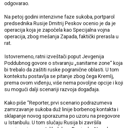
odgovarao.
Na petoj godini intenzivne faze sukoba, portparol
predsednika Rusije Dmitrij Peskov ocenio je da je
operacija koja je započela kao Specijalna vojna
operacija, zbog mešanja Zapada, faktički prerasla u
rat.
Istovremeno, ratni izveštači poput Jevgenija
Poddubnog govore o stvaranju „sanitarne zone“ koja
bi trebalo da zaštiti ruske pogranične oblasti. U tom
kontekstu postavlja se pitanje zbog čega Kremlj,
prema ovom viđenju, više nema povoljne opcije i koji
su mogući dalji scenariji razvoja događaja.
Kako piše “Reporter, prvi scenario podrazumeva
zamrzavanje sukoba duž linije borbenog kontakta i
sklapanje novog sporazuma po uzoru na pregovore
u Istanbulu. U tom slučaju Rusija bi završila