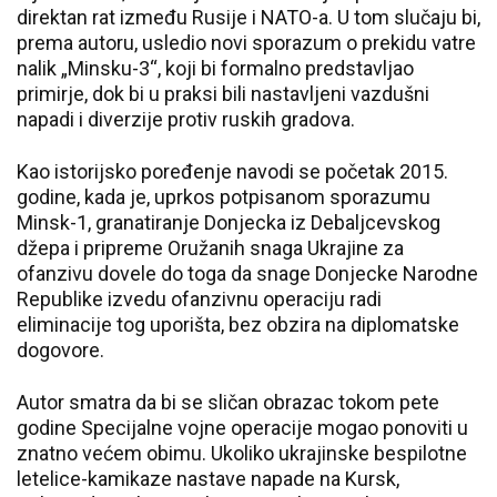
direktan rat između Rusije i NATO-a. U tom slučaju bi,
prema autoru, usledio novi sporazum o prekidu vatre
nalik „Minsku-3“, koji bi formalno predstavljao
primirje, dok bi u praksi bili nastavljeni vazdušni
napadi i diverzije protiv ruskih gradova.
Kao istorijsko poređenje navodi se početak 2015.
godine, kada je, uprkos potpisanom sporazumu
Minsk-1, granatiranje Donjecka iz Debaljcevskog
džepa i pripreme Oružanih snaga Ukrajine za
ofanzivu dovele do toga da snage Donjecke Narodne
Republike izvedu ofanzivnu operaciju radi
eliminacije tog uporišta, bez obzira na diplomatske
dogovore.
Autor smatra da bi se sličan obrazac tokom pete
godine Specijalne vojne operacije mogao ponoviti u
znatno većem obimu. Ukoliko ukrajinske bespilotne
letelice-kamikaze nastave napade na Kursk,