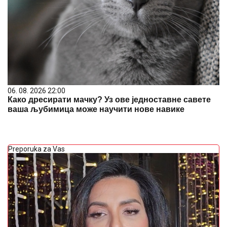
06. 08. 2026 22:00
Како дресирати мачку? Уз ове једноставне савете
ваша љубимица може научити нове навике
Preporuka za Vas