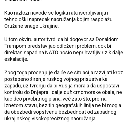
Kao razlozi navode se logika rata iscrpljivanja i
tehnološki napredak naoružanja kojim raspolažu
Oružane snage Ukrajine.
U tom okviru autor tvrdi da bi dogovor sa Donaldom
Trampom predstavljao odloženi problem, dok bi
direktan napad na NATO nosio neprihvatljiv rizik dalje
eskalacije.
Zbog toga procenjuje da će se situacija razvijati kroz
postepeno širenje ruskog vojnog prisustva ka
zapadu, uz tvrdnju da bi Rusija morala da uspostavi
kontrolu do Dnjepra i dalje duž crnomorske obale, ne
kao deo prvobitnog plana, već zato što, prema
iznetom stavu, bez tih geografskih linija ne bi mogla
da obezbedi sopstvenu bezbednost od zapadnog i
ukrajinskog visokopreciznog naoružanja.