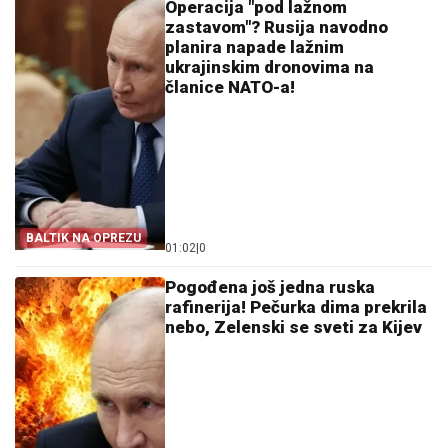
Operacija "pod lažnom
zastavom"? Rusija navodno
planira napade lažnim
ukrajinskim dronovima na
članice NATO-a!
BALTIK NA OPREZU
01:02
|
0
Pogođena još jedna ruska
rafinerija! Pečurka dima prekrila
nebo, Zelenski se sveti za Kijev