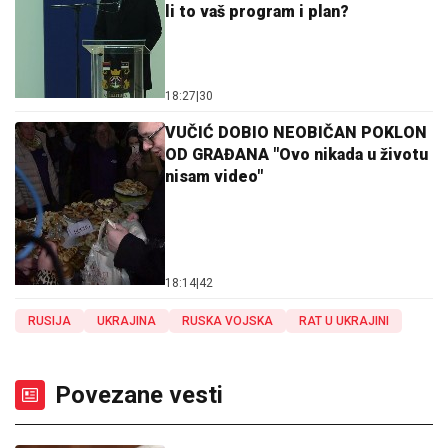
li to vaš program i plan?
18:27
|
30
VUČIĆ DOBIO NEOBIČAN POKLON
OD GRAĐANA "Ovo nikada u životu
nisam video"
18:14
|
42
RUSIJA
UKRAJINA
RUSKA VOJSKA
RAT U UKRAJINI
Povezane vesti