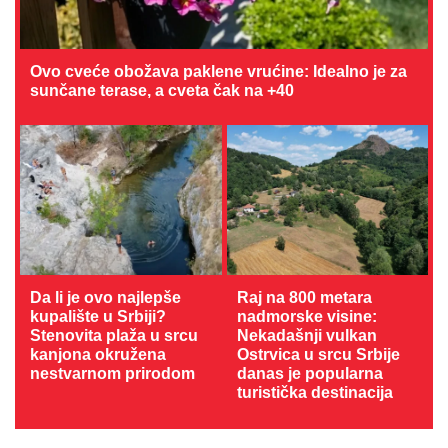
Ovo cveće obožava paklene vrućine: Idealno je za
sunčane terase, a cveta čak na +40
Da li je ovo najlepše
Raj na 800 metara
kupalište u Srbiji?
nadmorske visine:
Stenovita plaža u srcu
Nekadašnji vulkan
kanjona okružena
Ostrvica u srcu Srbije
nestvarnom prirodom
danas je popularna
turistička destinacija