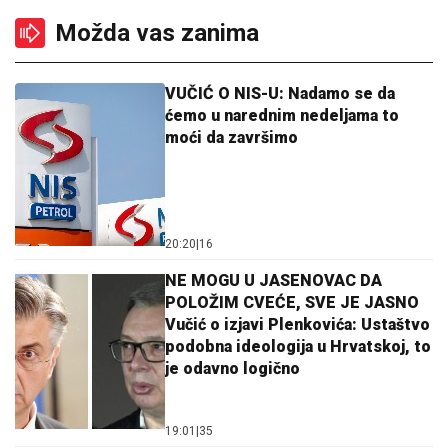
Možda vas zanima
VUČIĆ O NIS-U: Nadamo se da
ćemo u narednim nedeljama to
moći da završimo
20:20
|
16
NE MOGU U JASENOVAC DA
POLOŽIM CVEĆE, SVE JE JASNO
Vučić o izjavi Plenkovića: Ustaštvo
podobna ideologija u Hrvatskoj, to
je odavno logično
19:01
|
35