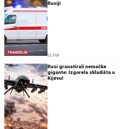
Rusiji
TRAGEDIJA
22:37
|
0
Rusi granatirali nemačke
gigante: Izgorela skladišta u
Kijevu!