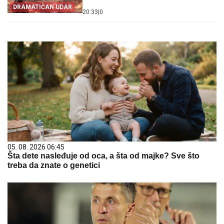
DRAMATIČAN UDAR
20:33
|
0
05. 08. 2026 06:45
Šta dete nasleđuje od oca, a šta od majke? Sve što
treba da znate o genetici