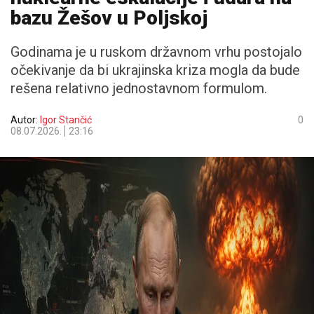
bazu Žešov u Poljskoj
Godinama je u ruskom državnom vrhu postojalo
očekivanje da bi ukrajinska kriza mogla da bude
rešena relativno jednostavnom formulom.
Autor:
Igor Stančić
0
08.07.2026.
23:16