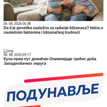
06. 08. 2026 06:38
Da li je genetika zaslužna za rađanje blizanaca? Istina o
naslednim faktorima i blizanačkoj trudnoći
06. 08. 2026 09:17
Кула први пут домаћин Олимпијаде трећег доба
Западнобачког округа