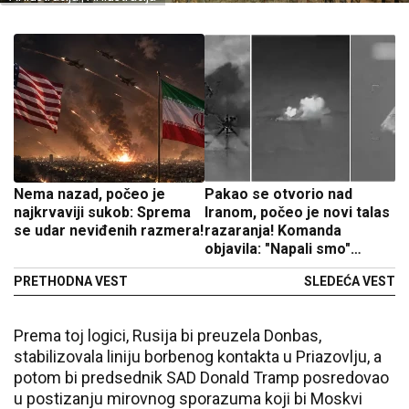
Nema nazad, počeo je
Pakao se otvorio nad
najkrvaviji sukob: Sprema
Iranom, počeo je novi talas
se udar neviđenih razmera!
razaranja! Komanda
objavila: "Napali smo"
(FOTO/VIDEO)
PRETHODNA VEST
SLEDEĆA VEST
Prema toj logici, Rusija bi preuzela Donbas,
stabilizovala liniju borbenog kontakta u Priazovlju, a
potom bi predsednik SAD Donald Tramp posredovao
u postizanju mirovnog sporazuma koji bi Moskvi