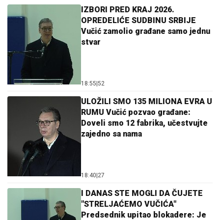
IZBORI PRED KRAJ 2026.
OPREDELIĆE SUDBINU SRBIJE
Vučić zamolio građane samo jednu
stvar
18:55
|
52
ULOŽILI SMO 135 MILIONA EVRA U
RUMU Vučić pozvao građane:
Doveli smo 12 fabrika, učestvujte
zajedno sa nama
18:40
|
27
I DANAS STE MOGLI DA ČUJETE
"STRELJAĆEMO VUČIĆA"
Predsednik upitao blokadere: Je