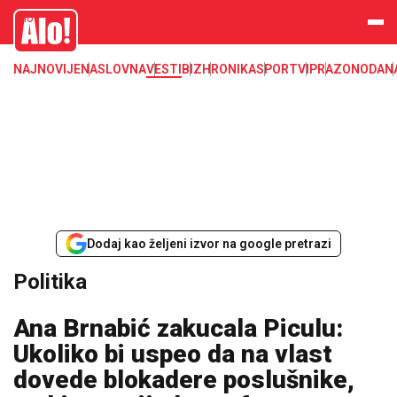
Alo
NAJNOVIJE
NASLOVNA
VESTI
BIZ
HRONIKA
SPORT
VIP
RAZONODA
N
Dodaj kao željeni izvor na google pretrazi
Politika
Ana Brnabić zakucala Piculu:
Ukoliko bi uspeo da na vlast
dovede blokadere poslušnike,