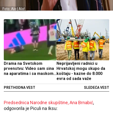
Foto: Alo | Alo!
Drama na Svetskom
Neprijavljeni radnici u
prvenstvu: Video sam sina
Hrvatskoj mogu skupo da
na aparatima i sa maskom...
koštaju - kazne do 8.000
evra od sada važe
PRETHODNA VEST
SLEDEĆA VEST
Predsednica Narodne skupštine, Ana Brnabić
,
odgovorila je Piculi na Iksu: