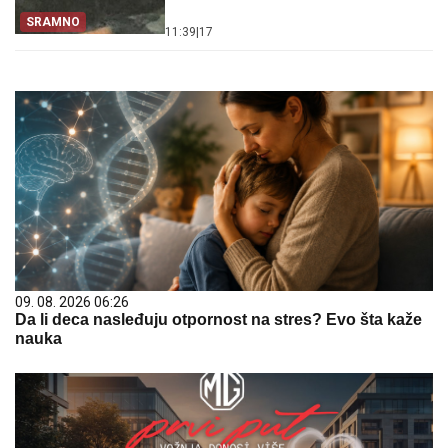
SRAMNO
11:39
|
17
09. 08. 2026 06:26
Da li deca nasleđuju otpornost na stres? Evo šta kaže
nauka