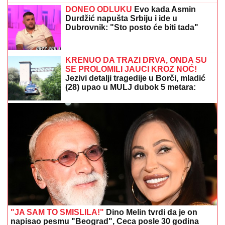
DONEO ODLUKU
Evo kada Asmin
Durdžić napušta Srbiju i ide u
Dubrovnik: "Sto posto će biti tada"
KRENUO DA TRAŽI DRVA, ONDA SU
SE PROLOMILI JAUCI KROZ NOĆ!
Jezivi detalji tragedije u Borči, mladić
(28) upao u MULJ dubok 5 metara:
"Jadno dete, da tako strada..." (FOTO,
VIDEO)
"JA SAM TO SMISLILA!"
Dino Melin tvrdi da je on
napisao pesmu "Beograd", Ceca posle 30 godina