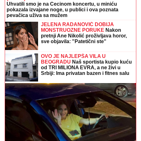
Uhvatili smo je na Cecinom koncertu, u miniću
pokazala izvajane noge, u publici i ova poznata
pevačica uživa sa mužem
JELENA RADANOVIĆ DOBIJA
MONSTRUOZNE PORUKE
Nakon
pretnji Ane Nikolić proživljava horor,
sve objavila: "Patetični ste"
OVO JE NAJLEPŠA VILA U
BEOGRADU
Naš sportista kupio kuću
od TRI MILIONA EVRA, a ne živi u
Srbiji: Ima privatan bazen i fitnes salu