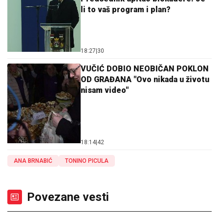
li to vaš program i plan?
18:27
|
30
VUČIĆ DOBIO NEOBIČAN POKLON
OD GRAĐANA "Ovo nikada u životu
nisam video"
18:14
|
42
ANA BRNABIĆ
TONINO PICULA
Povezane vesti