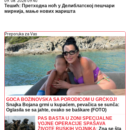
09. 08. 2026 09:40
Тешић: Претходна ноћ у Делиблатској пешчари
мирнија, мање нових жаришта
Preporuka za Vas
GOCA BOŽINOVSKA SA PORODICOM U GRČKOJ!
Snajka Bojana grmi u kupaćem, pevačica se sunča:
Oglasila se sa jahte, ovako se baškare (FOTO)
PAS BASTA U ZONI SPECIJALNE
VOJNE OPERACIJE SPAŠAVA
ŽIVOTE RUSKIH VOJNIKA:
Zna se šta