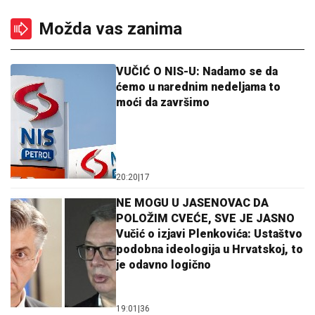
Možda vas zanima
VUČIĆ O NIS-U: Nadamo se da
ćemo u narednim nedeljama to
moći da završimo
20:20
|
17
NE MOGU U JASENOVAC DA
POLOŽIM CVEĆE, SVE JE JASNO
Vučić o izjavi Plenkovića: Ustaštvo
podobna ideologija u Hrvatskoj, to
je odavno logično
19:01
|
36