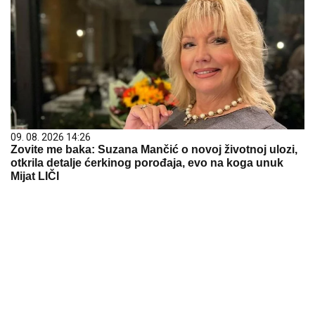
09. 08. 2026 14:26
Zovite me baka: Suzana Mančić o novoj životnoj ulozi,
otkrila detalje ćerkinog porođaja, evo na koga unuk
Mijat LIČI