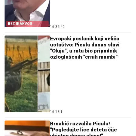
BEZ IKAKVOG
16:36
|
40
PRETERIVANJA I BEZ
LAŽNE POLITIČKE
KOREKTNOSTI
Evropski poslanik koji veliča
ustaštvo: Picula danas slavi
"Oluju", u ratu bio pripadnik
ozloglašenih "crnih mambi"
16:13
|
1
Brnabić razvalila Piculu!
"Pogledajte lice deteta čije
ubistvo danas slave!"