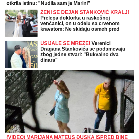
otkrila istinu: "Nudila sam je Marini"
ŽENI SE DEJAN STANKOVIĆ KRALJ!
Prelepa doktorka u raskošnoj
venčanici, on u odelu sa crvenom
kravatom: Ne skidaju osmeh pred
crkveno venčanje
USIJALE SE MREŽE!
Verenici
Dragana Stankovića se podsmevaju
zbog jedne stvari: "Bukvalno dva
dinara"
(VIDEO) MARIJANA MATEUS ĐUSKA ISPRED BINE