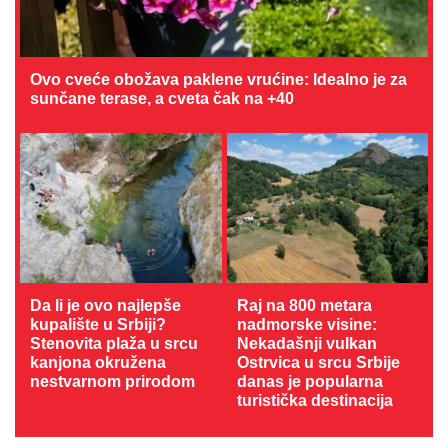
Ovo cveće obožava paklene vrućine: Idealno je za
sunčane terase, a cveta čak na +40
Da li je ovo najlepše
Raj na 800 metara
kupalište u Srbiji?
nadmorske visine:
Stenovita plaža u srcu
Nekadašnji vulkan
kanjona okružena
Ostrvica u srcu Srbije
nestvarnom prirodom
danas je popularna
turistička destinacija