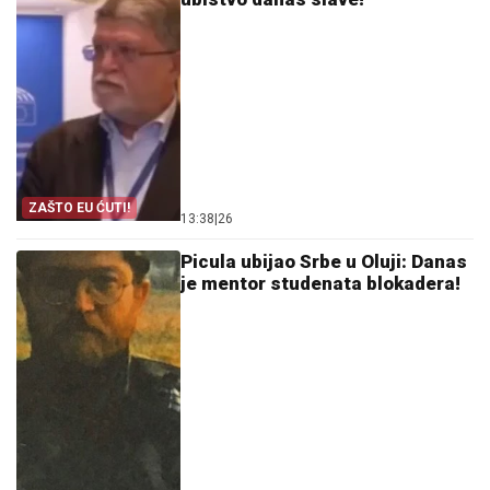
ZAŠTO EU ĆUTI!
13:38
|
26
Picula ubijao Srbe u Oluji: Danas
je mentor studenata blokadera!