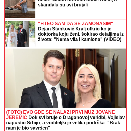
skandalu su svi brujali
"HTEO SAM DA SE ZAMONAŠIM"
Dejan Stanković Kralj otkrio ko je
doktorka koju ženi, šokirao detaljima iz
života: "Nema vila i kamiona" (VIDEO)
(FOTO) EVO GDE SE NALAZI PRVI MUŽ JOVANE
JEREMIĆ
Dok svi bruje o Draganovoj veridbi, Vojislav
napustio Srbiju, a voditeljki je velika podrška: "Brak
nam je bio savršen"