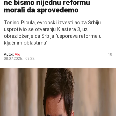
ne bismo nijednu reformu
morali da sprovedemo
Tonino Picula, evropski izvestilac za Srbiju
usprotivio se otvaranju Klastera 3, uz
obrazloženje da Srbija "usporava reforme u
ključnim oblastima".
Autor:
Alo
10
08.07.2026.
09:22