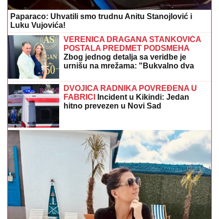
Paparaco: Uhvatili smo trudnu Anitu Stanojlović i
Luku Vujovića!
VERENICA DRAGANA STANKOVIĆA
POSTALA PREDMET PODSMEHA
Zbog jednog detalja sa veridbe je
urnišu na mrežama: "Bukvalno dva
dinara"
DVOJICA RADNIKA POVREĐENA U
FABRICI
Incident u Kikindi: Jedan
hitno prevezen u Novi Sad