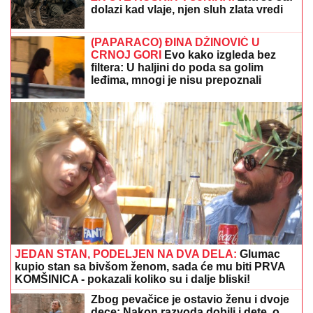
dolazi kad vlaje, njen sluh zlata vredi
(PAPARACO) ĐINA DŽINOVIĆ U
CRNOJ GORI
Evo kako izgleda bez
filtera: U haljini do poda sa golim
leđima, mnogi je nisu prepoznali
JEDAN STAN, PODELJEN NA DVA DELA:
Glumac
kupio stan sa bivšom ženom, sada će mu biti PRVA
KOMŠINICA - pokazali koliko su i dalje bliski!
Zbog pevačice je ostavio ženu i dvoje
dece: Nakon razvoda dobili i dete, o