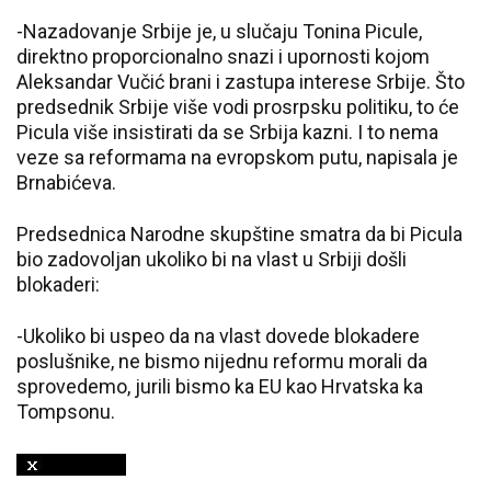
-Nazadovanje Srbije je, u slučaju Tonina Picule,
direktno proporcionalno snazi i upornosti kojom
Aleksandar Vučić brani i zastupa interese Srbije. Što
predsednik Srbije više vodi prosrpsku politiku, to će
Picula više insistirati da se Srbija kazni. I to nema
veze sa reformama na evropskom putu, napisala je
Brnabićeva.
Predsednica Narodne skupštine smatra da bi Picula
bio zadovoljan ukoliko bi na vlast u Srbiji došli
blokaderi:
-Ukoliko bi uspeo da na vlast dovede blokadere
poslušnike, ne bismo nijednu reformu morali da
sprovedemo, jurili bismo ka EU kao Hrvatska ka
Tompsonu.