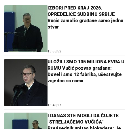
IZBORI PRED KRAJ 2026.
OPREDELIĆE SUDBINU SRBIJE
Vučić zamolio građane samo jednu
stvar
18:55
|
52
ULOŽILI SMO 135 MILIONA EVRA U
RUMU Vučić pozvao građane:
Doveli smo 12 fabrika, učestvujte
zajedno sa nama
18:40
|
27
I DANAS STE MOGLI DA ČUJETE
"STRELJAĆEMO VUČIĆA"
Predsednik upitao blokadere: Je