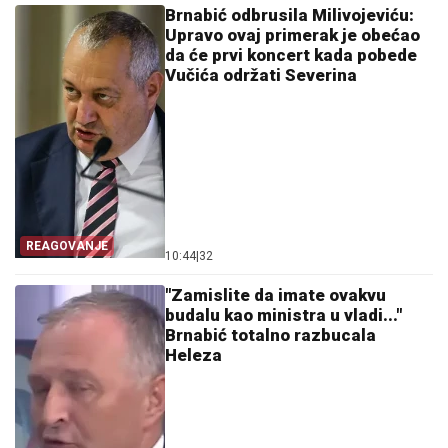
Brnabić odbrusila Milivojeviću:
Upravo ovaj primerak je obećao
da će prvi koncert kada pobede
Vučića održati Severina
REAGOVANJE
10:44
|
32
"Zamislite da imate ovakvu
budalu kao ministra u vladi..."
Brnabić totalno razbucala
Heleza