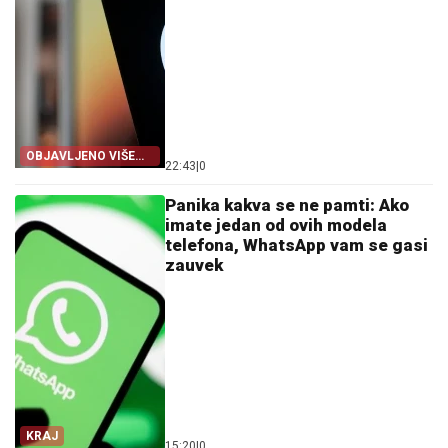
OBJAVLJENO VIŠE
22:43
|
0
OD 200.000 FAJLOVA
Panika kakva se ne pamti: Ako
imate jedan od ovih modela
telefona, WhatsApp vam se gasi
zauvek
KRAJ
15:20
|
0