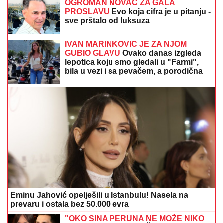
"MA NEK ME UBIJU, UHVATILA ME NEKA
SVEJEDNOĆA"
Isplivala prepiska Zvicerovih prljavih
policajaca: "Čitav me život jure, nek urade to da
počinem" (FOTO)
EVO KAKO SE BRANI VOZAČ
KAMIONA KOJI JE POKOSIO PUTARE
Saslušan u tužilaštvu u Šapcu: Udario
u pešake na putu, pa završio kod
metalne ograde
GOTOVO JE!
Real Madrid doveo
najskuplje pojačanje u istoriji kluba