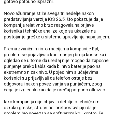
gotovo potpuno isprazni.
Novo ažuriranje stiže svega tri nedelje nakon
predstavljanja verzije iOS 26.5, što pokazuje da je
kompanija relativno brzo reagovala na prijave
korisnika i tehničke analize koje su ukazale na
postojanje greške u sistemu upravljanja napajanjem.
Prema zvaničnim informacijama kompanije Epl,
problem se pojavljivao kod manjeg broja korisnika i
ogledao se u tome da uređaj nije mogao da započne
punjenje preko kabla kada bi nivo baterije pao na
ekstremno nizak nivo. U pojedinim slučajevima
korisnici su prijavljivali da telefon ostaje bez
odgovora i nakon povezivanja sa punjačem, zbog
čega je izgledalo kao da je uređaj potpuno otkazao.
Iako kompanija nije objavila detalje o tehničkom
uzroku greške, stručnjaci pretpostavljaju da je
problem bio povezan sa softverom koji kontroliše