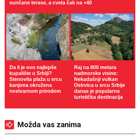
sunčane terase, a cveta čak na +40
Da li je ovo najlepše
Raj na 800 metara
kupalište u Srbiji?
nadmorske visine:
Stenovita plaža u srcu
Nekadašnji vulkan
kanjona okružena
Ostrvica u srcu Srbije
nestvarnom prirodom
danas je popularna
turistička destinacija
Možda vas zanima