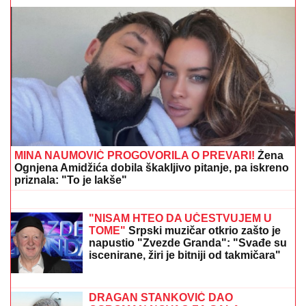
ČOLA PRIČAO SA ĆERKOM DOK JE UŽIVALA NA
MORU
Lara došla na plažu sa torbom od 1.500 eura, a
evo kako je reagovala na poziv oca
Partizan očitao bukvicu Tobolu u
Humskoj! Crno-beli velikom pobedom
zakoračili ka Španiji
SRPSKOM REPREZENTATIVCU
DEMOLIRAN AUTO
Saša Lukić bio u
inostranstvu kada su mu polupana
stakla na skupocenom "bentliju"