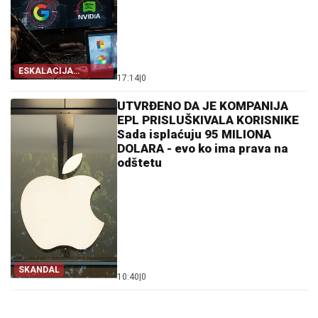
ESKALACIJA
17:14
|
0
PRETNJI
UTVRĐENO DA JE KOMPANIJA
EPL PRISLUŠKIVALA KORISNIKE
Sada isplaćuju 95 MILIONA
DOLARA - evo ko ima prava na
odštetu
SKANDAL
10:40
|
0