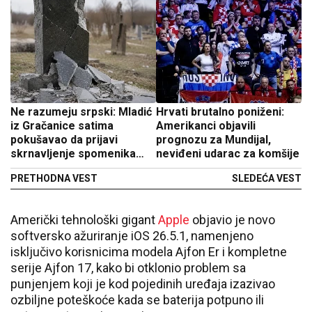
Ne razumeju srpski: Mladić
Hrvati brutalno poniženi:
iz Gračanice satima
Amerikanci objavili
pokušavao da prijavi
prognozu za Mundijal,
skrnavljenje spomenika
neviđeni udarac za komšije
kod Prištine, pa doživeo
PRETHODNA VEST
SLEDEĆA VEST
novi šok
Američki tehnološki gigant
Apple
objavio je novo
softversko ažuriranje iOS 26.5.1, namenjeno
isključivo korisnicima modela Ajfon Er i kompletne
serije Ajfon 17, kako bi otklonio problem sa
punjenjem koji je kod pojedinih uređaja izazivao
ozbiljne poteškoće kada se baterija potpuno ili