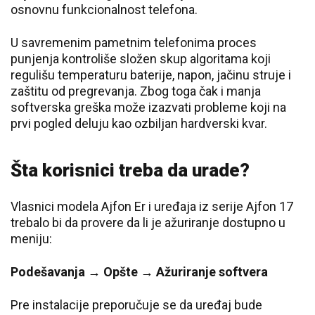
osnovnu funkcionalnost telefona.
U savremenim pametnim telefonima proces
punjenja kontroliše složen skup algoritama koji
regulišu temperaturu baterije, napon, jačinu struje i
zaštitu od pregrevanja. Zbog toga čak i manja
softverska greška može izazvati probleme koji na
prvi pogled deluju kao ozbiljan hardverski kvar.
Šta korisnici treba da urade?
Vlasnici modela Ajfon Er i uređaja iz serije Ajfon 17
trebalo bi da provere da li je ažuriranje dostupno u
meniju:
Podešavanja → Opšte → Ažuriranje softvera
Pre instalacije preporučuje se da uređaj bude