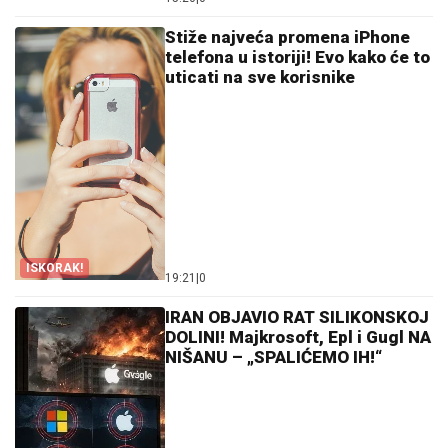
Stiže najveća promena iPhone
telefona u istoriji! Evo kako će to
uticati na sve korisnike
ISKORAK!
19:21
|
0
IRAN OBJAVIO RAT SILIKONSKOJ
DOLINI! Majkrosoft, Epl i Gugl NA
NIŠANU – „SPALIĆEMO IH!“