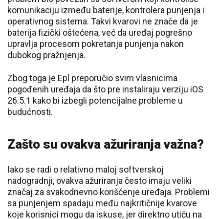
komunikaciju između baterije, kontrolera punjenja i
operativnog sistema. Takvi kvarovi ne znače da je
baterija fizički oštećena, već da uređaj pogrešno
upravlja procesom pokretanja punjenja nakon
dubokog pražnjenja.
Zbog toga je Epl preporučio svim vlasnicima
pogođenih uređaja da što pre instaliraju verziju iOS
26.5.1 kako bi izbegli potencijalne probleme u
budućnosti.
Zašto su ovakva ažuriranja važna?
Iako se radi o relativno maloj softverskoj
nadogradnji, ovakva ažuriranja često imaju veliki
značaj za svakodnevno korišćenje uređaja. Problemi
sa punjenjem spadaju među najkritičnije kvarove
koje korisnici mogu da iskuse, jer direktno utiču na