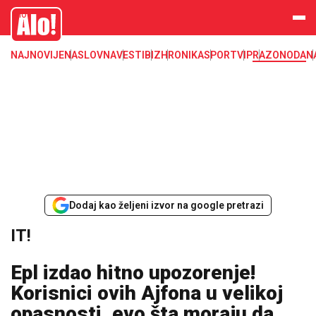
IT, kompjuter, računar, telefon, mobilni, program, sajber, android, ios
Alo
NAJNOVIJE
NASLOVNA
VESTI
BIZ
HRONIKA
SPORT
VIP
RAZONODA
N
Dodaj kao željeni izvor na google pretrazi
IT!
Epl izdao hitno upozorenje!
Korisnici ovih Ajfona u velikoj
opasnosti, evo šta moraju da