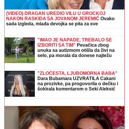
(VIDEO) DRAGAN UREDIO VILU U GROCKOJ
NAKON RASKIDA SA JOVANOM JEREMIĆ
Ovako
sada izgleda, mlađa devojka se pita za sve
(VIDEO) NEMANJA GUDELJ SE NE
ODVAJA OD SINA!
Anastasija objavila
snimak sa mora: Ponosni tata gura
kolica dok Ilijan spava, raznežila sve
"IMAO JE NAPADE, TREBALO SE
IZBORITI SA TIM"
Pevačica zbog
unuka sa autizmom otišla da živi na
selo, pa morala da donese najtežu
odluku: "Postao je agresivan"