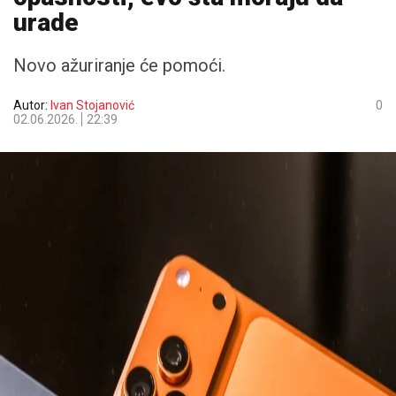
urade
Novo ažuriranje će pomoći.
Autor:
Ivan Stojanović
0
02.06.2026.
22:39