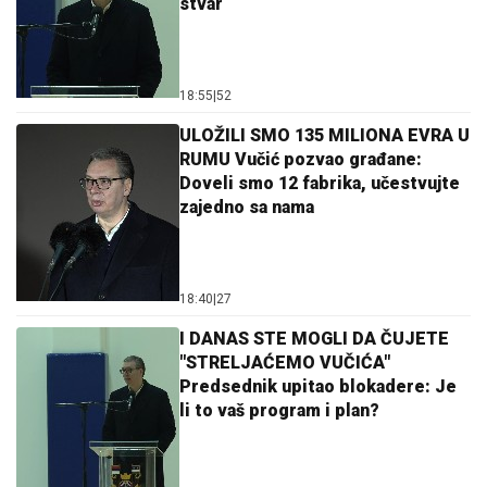
stvar
18:55
|
52
ULOŽILI SMO 135 MILIONA EVRA U
RUMU Vučić pozvao građane:
Doveli smo 12 fabrika, učestvujte
zajedno sa nama
18:40
|
27
I DANAS STE MOGLI DA ČUJETE
"STRELJAĆEMO VUČIĆA"
Predsednik upitao blokadere: Je
li to vaš program i plan?