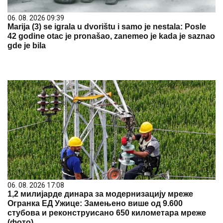
06. 08. 2026 09:39
Marija (3) se igrala u dvorištu i samo je nestala: Posle
42 godine otac je pronašao, zanemeo je kada je saznao
gde je bila
06. 08. 2026 17:08
1,2 милијарде динара за модернизацију мреже
Огранка ЕД Ужице: Замењено више од 9.600
стубова и реконструисано 650 километара мреже
(фото)