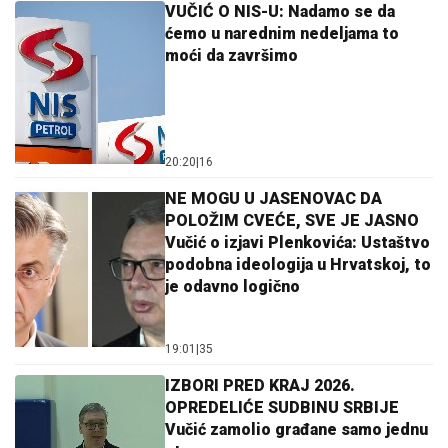
VUČIĆ O NIS-U: Nadamo se da
ćemo u narednim nedeljama to
moći da završimo
20:20
|
16
NE MOGU U JASENOVAC DA
POLOŽIM CVEĆE, SVE JE JASNO
Vučić o izjavi Plenkovića: Ustaštvo
podobna ideologija u Hrvatskoj, to
je odavno logično
19:01
|
35
IZBORI PRED KRAJ 2026.
OPREDELIĆE SUDBINU SRBIJE
Vučić zamolio građane samo jednu