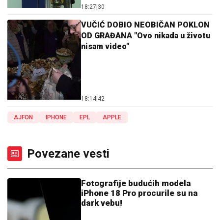
18:27
|
30
VUČIĆ DOBIO NEOBIČAN POKLON
OD GRAĐANA "Ovo nikada u životu
nisam video"
18:14
|
42
AJFON
IPHONE
EPL
APPLE
Povezane vesti
Fotografije budućih modela
iPhone 18 Pro procurile su na
dark vebu!