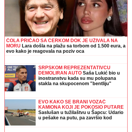
GOTOVO JE!
Miljenik "grobara" objavio kraj
"ZLOČESTA, LJUBOMORNA BABA"
Dara Bubamara UZVRATILA Cakani
na prozivke, pa progovorila o dečku i
šokirala komentarom o Seki Aleksić
(VIDEO)
JEDAN POZIV
MENjA SVE: U narednih
30 dana za ova 3 znaka konačno sve
dolazi na svoje mesto