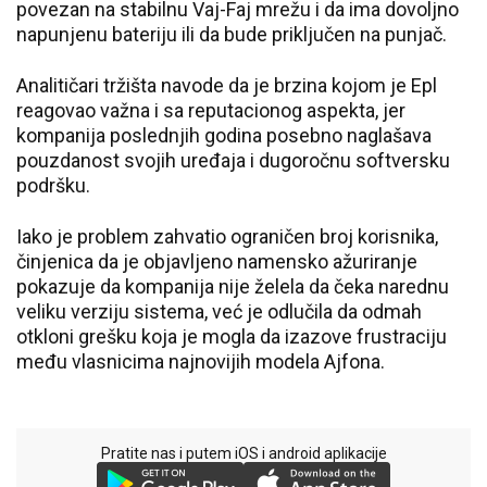
povezan na stabilnu Vaj-Faj mrežu i da ima dovoljno
napunjenu bateriju ili da bude priključen na punjač.
Analitičari tržišta navode da je brzina kojom je Epl
reagovao važna i sa reputacionog aspekta, jer
kompanija poslednjih godina posebno naglašava
pouzdanost svojih uređaja i dugoročnu softversku
podršku.
Iako je problem zahvatio ograničen broj korisnika,
činjenica da je objavljeno namensko ažuriranje
pokazuje da kompanija nije želela da čeka narednu
veliku verziju sistema, već je odlučila da odmah
otkloni grešku koja je mogla da izazove frustraciju
među vlasnicima najnovijih modela Ajfona.
Pratite nas i putem iOS i android aplikacije