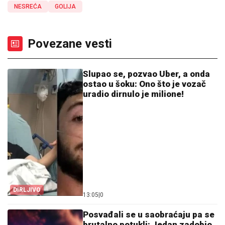
NESREĆA
GOLIJA
Povezane vesti
Slupao se, pozvao Uber, a onda
ostao u šoku: Ono što je vozač
uradio dirnulo je milione!
DIRLJIVO
13:05
|
0
Posvađali se u saobraćaju pa se
brutalno potukli: Jedan zadobio