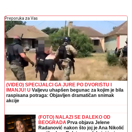
Preporuka za Vas
(VIDEO) SPECIJALCI GA JURE PO DVORIŠTU I
IMANJU! U
Valjevu uhapšen begunac za kojim je bila
raspisana potraga: Objavljen dramatičan snimak
akcije
BORA SANTANA IMA OZBILJAN
BIZNIS ZA KOJI SE MALO ZNA
Pored
rijalitija i voditeljstva novac mu kaplje i
od ovog posla: "Ljudi mi dolaze
svakodnevno"