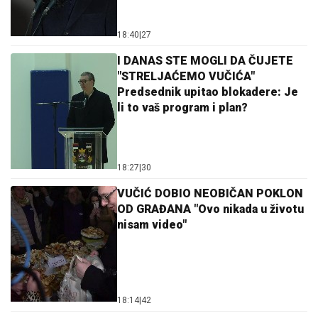
18:40
|
27
I DANAS STE MOGLI DA ČUJETE
"STRELJAĆEMO VUČIĆA"
Predsednik upitao blokadere: Je
li to vaš program i plan?
18:27
|
30
VUČIĆ DOBIO NEOBIČAN POKLON
OD GRAĐANA "Ovo nikada u životu
nisam video"
18:14
|
42