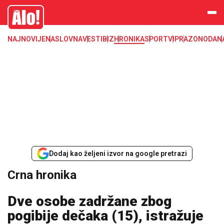
Crna hronika, smrt, ubistvo, likvidacija, krađa, pljačka, hapšenje, policija,
Alo
poginuli, zaplena, carina
NAJNOVIJE
NASLOVNA
VESTI
BIZ
HRONIKA
SPORT
VIP
RAZONODA
N
Dodaj kao željeni izvor na google pretrazi
Crna hronika
Dve osobe zadržane zbog
pogibije dečaka (15), istražuje