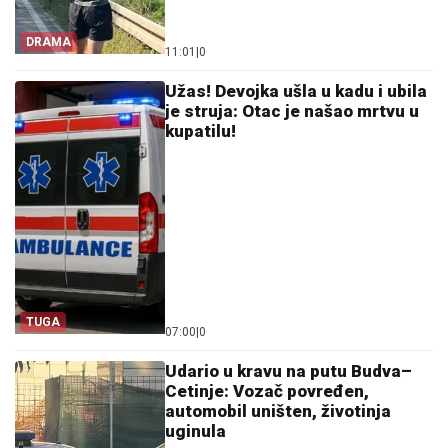
DRAMA
11:01
|
0
Užas! Devojka ušla u kadu i ubila
je struja: Otac je našao mrtvu u
kupatilu!
TUGA
07:00
|
0
Udario u kravu na putu Budva–
Cetinje: Vozač povređen,
automobil uništen, životinja
uginula