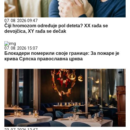
07. 08. 2026 09:47
Čiji hromozom određuje pol deteta? XX rađa se
devojčica, XY rađa se dečak
07. 08. 2026 15:07
Блокадери померили своје границе: За пожаре је
крива Српска православна црква