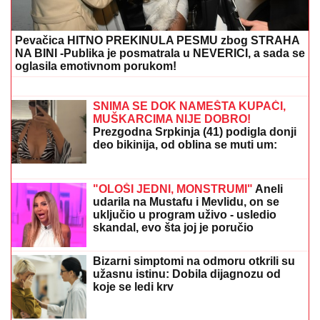
a ne vlasnik Bele kuće - zaustavljena
gradnja balske dvorane
"ZAPLAČEM KADA MI JE TEŠKO"
Mina Kostić se nakon izlaska iz "Laze"
ne odvaja od Kaspera: On joj se sada
obratio emotivnim rečima
KRATAK ŠORTS OTKRIO CELU BUTINU:
Milena
Popović dala sebi oduška u bašti restorana, SVI
POLETELI DA KOMENTARIŠU! (FOTO)