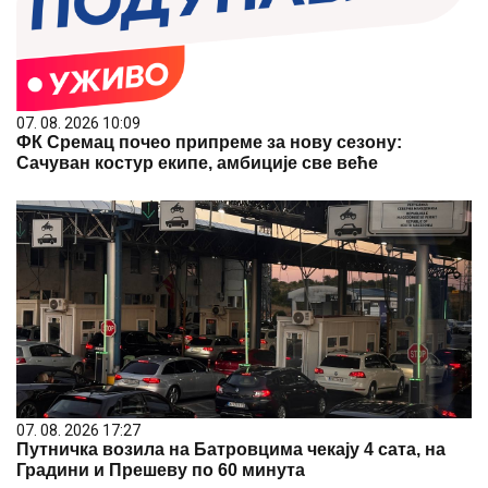
07. 08. 2026 10:09
ФК Сремац почео припреме за нову сезону:
Сачуван костур екипе, амбиције све веће
07. 08. 2026 17:27
Путничка возила на Батровцима чекају 4 сата, на
Градини и Прешеву по 60 минута