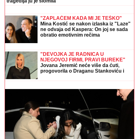
kada se skine muškarcima padnu
vilice
(VIDEO) "ONI MOLE DA UĐU U ELITU
10"
Dača Virijević raskrinkao rijaliti
učesnike, otkrio sve o Aneli i Kariću,
pa šokirao: "Filip se dopisuje sa
pevačicom"
IVAN MARINKOVIĆ JE ZA NJOM GUBIO GLAVU
Ovako danas izgleda lepotica koju smo gledali u
"Farmi", bila u vezi i sa pevačem, a porodična
tragedija ju je slomila
AMERIČKI SUD ŠOKIRAO TRAMPA:
Svaki predsednik je privremeni stanar,