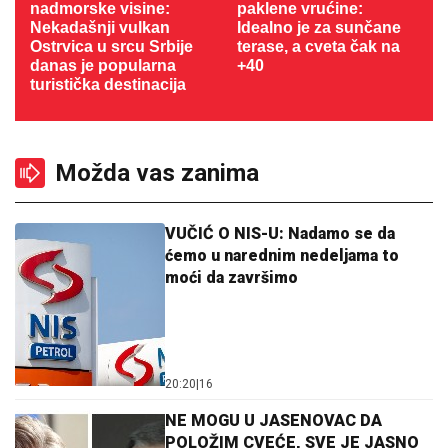
nadmorske visine:
paklene vrućine:
Nekadašnji vulkan
Idealno je za sunčane
Ostrvica u srcu Srbije
terase, a cveta čak na
danas je popularna
+40
turistička destinacija
Možda vas zanima
VUČIĆ O NIS-U: Nadamo se da
ćemo u narednim nedeljama to
moći da završimo
20:20
|
16
NE MOGU U JASENOVAC DA
POLOŽIM CVEĆE, SVE JE JASNO