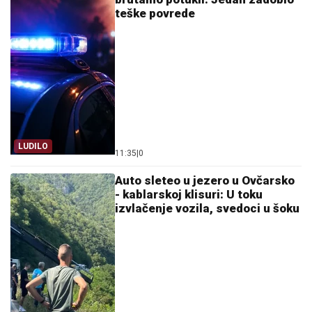
teške povrede
LUDILO
11:35
|
0
Auto sleteo u jezero u Ovčarsko
- kablarskoj klisuri: U toku
izvlačenje vozila, svedoci u šoku