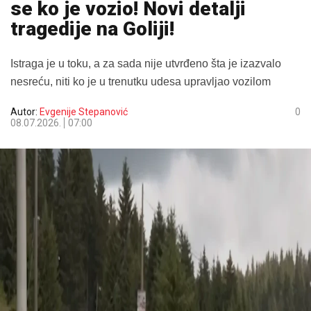
se ko je vozio! Novi detalji
tragedije na Goliji!
Istraga je u toku, a za sada nije utvrđeno šta je izazvalo
nesreću, niti ko je u trenutku udesa upravljao vozilom
Autor:
Evgenije Stepanović
0
08.07.2026.
07:00