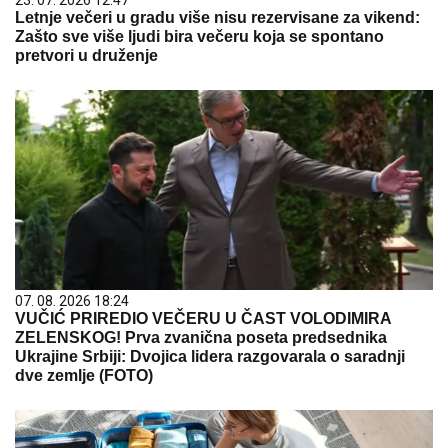
23. 07. 2026 12:47
Letnje večeri u gradu više nisu rezervisane za vikend:
Zašto sve više ljudi bira večeru koja se spontano
pretvori u druženje
07. 08. 2026 18:24
VUČIĆ PRIREDIO VEČERU U ČAST VOLODIMIRA
ZELENSKOG! Prva zvanična poseta predsednika
Ukrajine Srbiji: Dvojica lidera razgovarala o saradnji
dve zemlje (FOTO)