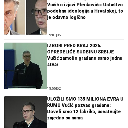
Vučić o izjavi Plenkovića: Ustaštvo
podobna ideologija u Hrvatskoj, to
je odavno logično
19:01
|
35
IZBORI PRED KRAJ 2026.
OPREDELIĆE SUDBINU SRBIJE
Vučić zamolio građane samo jednu
stvar
18:55
|
52
ULOŽILI SMO 135 MILIONA EVRA U
RUMU Vučić pozvao građane:
Doveli smo 12 fabrika, učestvujte
zajedno sa nama