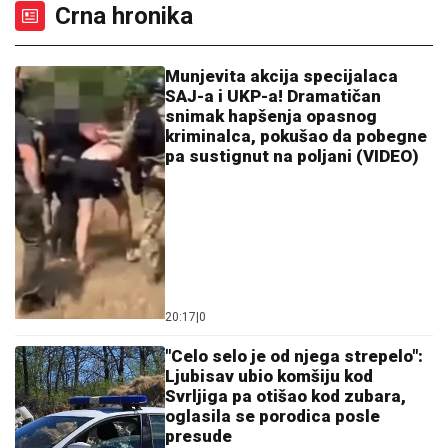
izgleda ribetina
"OLOŠI JEDNI, MONSTRUMI"
Aneli
udarila na Mustafu i Mevlidu, on se
uključio u program uživo - usledio
skandal, evo šta joj je poručio
Asminov otac
Bizarni simptomi na odmoru otkrili su
užasnu istinu: Dobila dijagnozu od
koje se ledi krv
ČOLA PRIČAO SA ĆERKOM DOK JE UŽIVALA NA