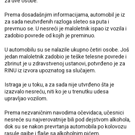
za dve osobe.
Prema dosadašnjim informacijama, automobil je iz
za sada neutvrđenih razloga sleteo sa puta i
prevrnuo se. U nesreći je maloletnik ispao iz vozila i
zadobio povrede od kojih je preminuo.
U automobilu su se nalazile ukupno četiri osobe. Još
jedan maloletnik zadobio je teške telesne povrede i
zbrinut je u zdravstvenoj ustanovi, potvrđeno je za
RINU iz izvora upoznatog sa slučajem.
Istraga je u toku, a za sada nije utvrđeno šta je
izazvalo nesreću, niti ko je u trenutku udesa
upravljao vozilom.
Prema nezvaničnim navodima očevidaca, učesnici
nesreće su najverovatnije bili pod dejstvom alkohola,
dok su se nakon prevrtanja automobila po kolovozu
rasule gajbe i flaše sa alkoholnim pićem.