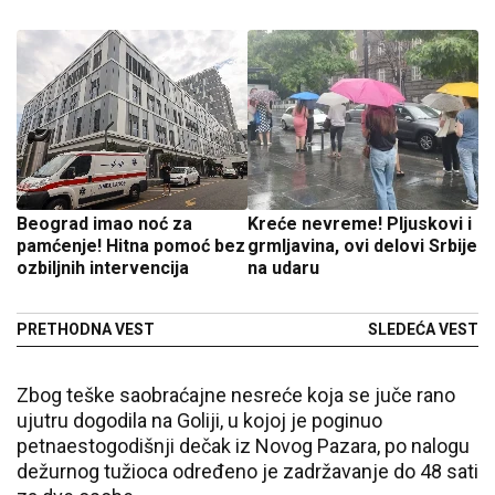
Beograd imao noć za
Kreće nevreme! Pljuskovi i
pamćenje! Hitna pomoć bez
grmljavina, ovi delovi Srbije
ozbiljnih intervencija
na udaru
PRETHODNA VEST
SLEDEĆA VEST
Zbog teške saobraćajne nesreće koja se juče rano
ujutru dogodila na Goliji, u kojoj je poginuo
petnaestogodišnji dečak iz Novog Pazara, po nalogu
dežurnog tužioca određeno je zadržavanje do 48 sati