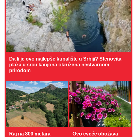
Da li je ovo najlepše kupalište u Srbiji? Stenovita
plaža u srcu kanjona okružena nestvarnom
prirodom
Raj na 800 metara
Ovo cveće obožava