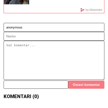
TEŠKA NESREĆA KOD RUME
Auto
udario u bicikl, stradao muškarac
SNIMA SE DOK NAMEŠTA KUPAĆI,
MUŠKARCIMA NIJE DOBRO!
Prezgodna Srpkinja (41) podigla donji
deo bikinija, od oblina se muti um:
"Uspostavila kontakt sa telom" (FOTO)
Ko je, bre, baba? Milena Kačavenda pokazala poprsje
i klinkama iz rijalitija zapušila usta - Ovako treba da