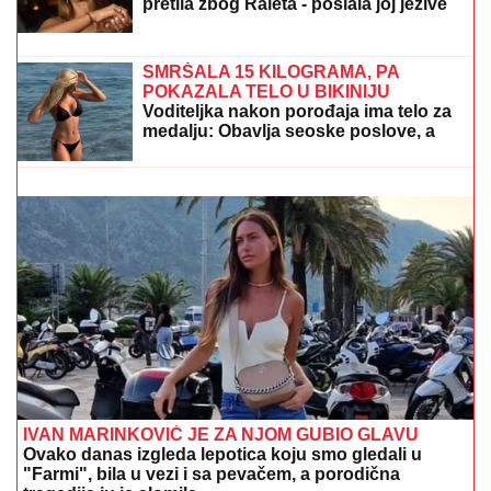
(FOTO) NALAZI SE DALEKO OD
BEOGRADA
Prva objava Jelene
Radanović nakon što joj je Ana Nikolić
pretila zbog Raleta - poslala joj jezive
poruke
SRPSKOM REPREZENTATIVCU DEMOLIRAN AUTO
Saša Lukić bio u inostranstvu kada su mu polupana
stakla na skupocenom "bentliju"
SMRŠALA 15 KILOGRAMA, PA
POKAZALA TELO U BIKINIJU
Voditeljka nakon porođaja ima telo za
medalju: Obavlja seoske poslove, a