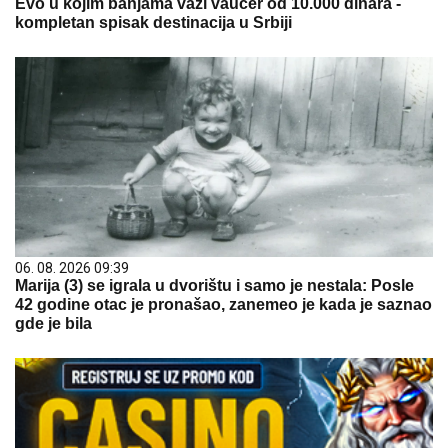
Evo u kojim banjama važi vaučer od 10.000 dinara -
kompletan spisak destinacija u Srbiji
06. 08. 2026 09:39
Marija (3) se igrala u dvorištu i samo je nestala: Posle
42 godine otac je pronašao, zanemeo je kada je saznao
gde je bila