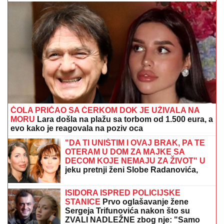
"DEVOJKA JE RADNICA U
NJEGOVOJ FIRMI, PRAVI BUREKE"
Jovana Jeremić neće više da ćuti,
progovorila o Draganu Stankoviću i
veridbi: "Poklanjam mu titulu bivšeg
dečka JJ"
OVO SU DO SADA POTVRĐENI
UČESNICI ELITE 10!
Filip Car se vraća
da se "penzioniše", a sprema se i
žestoka osveta
Pevačica HITNO PREKINULA PESMU zbog STRAHA
NA BINI -Publika je posmatrala u NEVERICI, a sada se
oglasila emotivnom porukom!