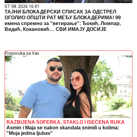
07. 08. 2026 16:41
ТАЈНИ БЛОКАДЕРСКИ СПИСАК ЗА ОДСТРЕЛ
ОГОЛИО ОПШТИ РАТ МЕЂУ БЛОКАДЕРИМА! 99
имена спремно за "ветирање": Ђокић, Ломпар,
Видић, Кокановић… СВИ ИМАЈУ ДОСИЈЕ
Preporuka za Vas
RAZBIJENA ŠOFERKA, STAKLO I ISEČENA RUKA
Asmin i Maja se nakon skandala snimili u kolima:
"Moja jedina ljubav"