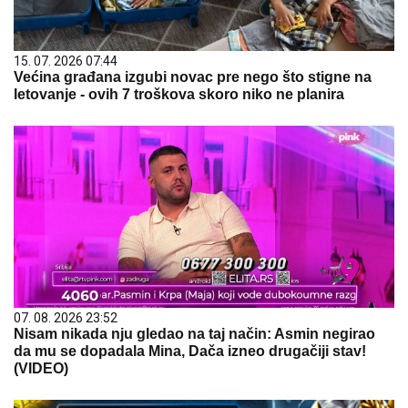
15. 07. 2026 07:44
Većina građana izgubi novac pre nego što stigne na
letovanje - ovih 7 troškova skoro niko ne planira
07. 08. 2026 23:52
Nisam nikada nju gledao na taj način: Asmin negirao
da mu se dopadala Mina, Dača izneo drugačiji stav!
(VIDEO)