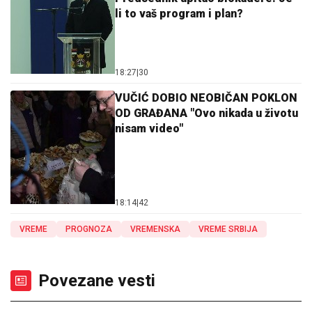
li to vaš program i plan?
18:27
|
30
VUČIĆ DOBIO NEOBIČAN POKLON
OD GRAĐANA "Ovo nikada u životu
nisam video"
18:14
|
42
VREME
PROGNOZA
VREMENSKA
VREME SRBIJA
Povezane vesti