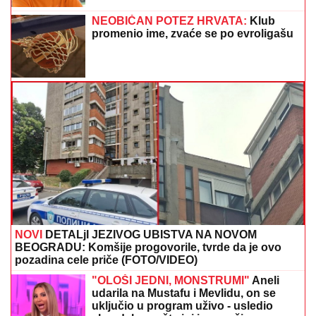
SVET PUCA NA DVA DELA, IRANU NOŽ U LEĐA:
Šta
zaista znači pakt Saudijske Arabije, Turske i
Pakistana?
SELI SE U STAN SA BIVŠOM ŽENOM
Glumac nakon razvoda doneo
neobičnu odluku, a sada pokazao
kako napreduju renovacije:
"Nadgledanje"
DROGIRAN IZAZVAO SUDAR, JEDNA
OSOBA POGINULA
Vozač iz Novog
Pazara uhapšen u Ulcinju: U nesreći
dvoje povređeno