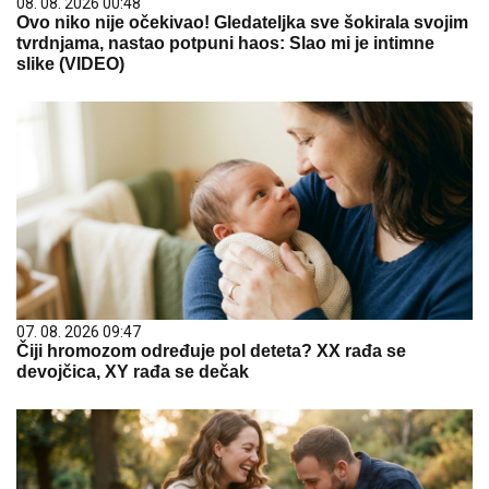
08. 08. 2026 00:48
Ovo niko nije očekivao! Gledateljka sve šokirala svojim
tvrdnjama, nastao potpuni haos: Slao mi je intimne
slike (VIDEO)
07. 08. 2026 09:47
Čiji hromozom određuje pol deteta? XX rađa se
devojčica, XY rađa se dečak