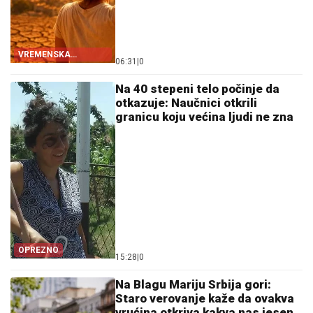
VREMENSKA
06:31
|
0
PROGNOZA
Na 40 stepeni telo počinje da
otkazuje: Naučnici otkrili
granicu koju većina ljudi ne zna
OPREZNO
15:28
|
0
Na Blagu Mariju Srbija gori:
Staro verovanje kaže da ovakva
vrućina otkriva kakva nas jesen