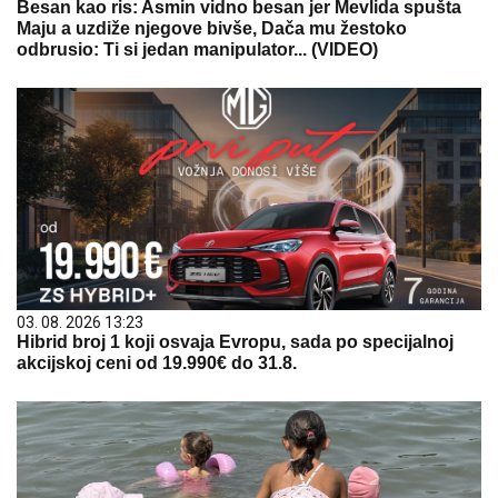
Besan kao ris: Asmin vidno besan jer Mevlida spušta
Maju a uzdiže njegove bivše, Dača mu žestoko
odbrusio: Ti si jedan manipulator... (VIDEO)
03. 08. 2026 13:23
Hibrid broj 1 koji osvaja Evropu, sada po specijalnoj
akcijskoj ceni od 19.990€ do 31.8.