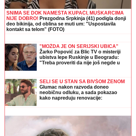
oružja, otkriven i PAKLENI PLAN koji su skovali
(VIDEO) SPECIJALCI GA JURE PO
DVORIŠTU I IMANJU! U
Valjevu
uhapšen begunac za kojim je bila
raspisana potraga: Objavljen
dramatičan snimak akcije
SRBINA NAPUŠTA LACIO?
Nebesko-
plavi dobijaju ponudu od 15.000.000
evra za Ratkova
SNIMA SE DOK NAMEŠTA KUPAĆI, MUŠKARCIMA