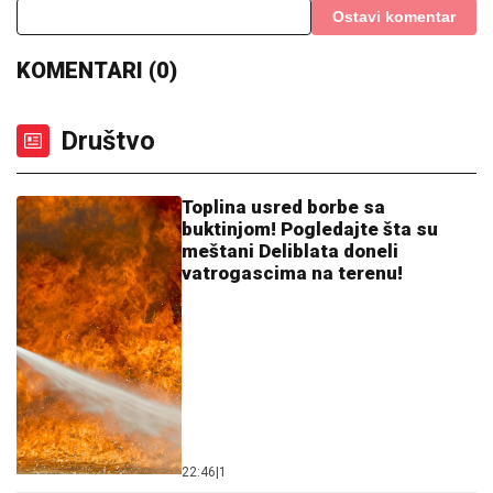
TEHERAN POSLAO JEZIVU PORUKU:
„Zmajev dah”
tek čeka naređenje
"UZNEMIREN SAM, BRAT MI JE
OKRUŽEN POŽARIMA"
Darko
Tanasijević očajan zbog loše situacije
u Deliblatskoj peščari: "SVI SU
EVAKUISANI", otkrio koje informacije
ima
NEOBIČAN POTEZ HRVATA:
Klub
promenio ime, zvaće se po evroligašu