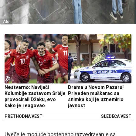
Alo
Nestvarno: Navijači
Drama u Novom Pazaru!
Kolumbije zastavom Srbije
Priveden muškarac sa
provocirali Džaku, evo
snimka koji je uznemirio
kako je reagovao
javnost
PRETHODNA VEST
SLEDEĆA VEST
Uveče je moguće postepeno razvedravanje sa