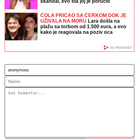
"IMAO SAM PET PROPUŠTENIH POZIVA"
Darko
Tanasijević i dalje u ogromnom strahu za svoju
porodicu, požar se približio njihovoj kući: "Prva reč
koju sam čuo - IZGOREĆEMO"
"ČULI SMO ZAPOMAGANJE, A ONDA
SU NAŠLI TELO"
Komšije otkrile
detalje ubistva Milke (82) na Novom
Beogradu: "Sina su izbegavali..."
NINA BADRIĆ SE SLIKA U KUPAĆEM
NA STENAMA
Napunila 54 godine i
mami poglede na čuvenom ostrvu
(FOTO)