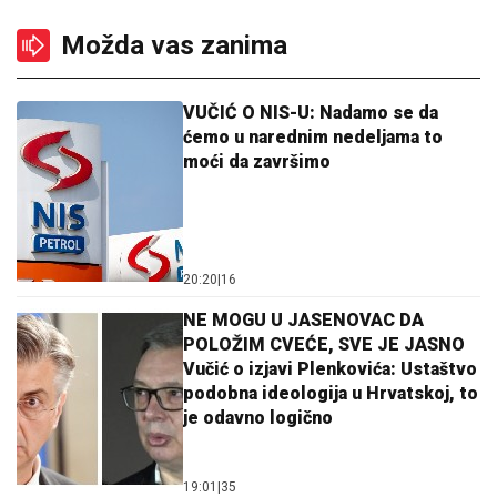
Možda vas zanima
VUČIĆ O NIS-U: Nadamo se da
ćemo u narednim nedeljama to
moći da završimo
20:20
|
16
NE MOGU U JASENOVAC DA
POLOŽIM CVEĆE, SVE JE JASNO
Vučić o izjavi Plenkovića: Ustaštvo
podobna ideologija u Hrvatskoj, to
je odavno logično
19:01
|
35