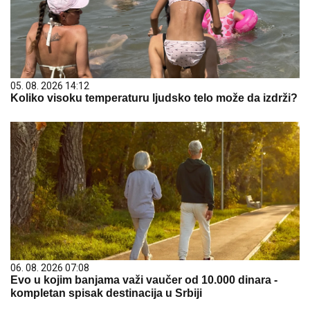
05. 08. 2026 14:12
Koliko visoku temperaturu ljudsko telo može da izdrži?
06. 08. 2026 07:08
Evo u kojim banjama važi vaučer od 10.000 dinara -
kompletan spisak destinacija u Srbiji