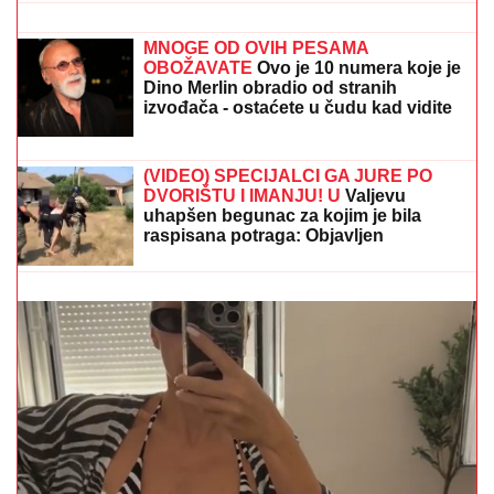
"Vratiću ti Kiju za vrat, da ti napravim
PAKAO od života" Svi u šoku zbog
poslednje objave Ane Nikolić,
ŽESTOKO ZAPRETILA SLOBINOJ
ŽENI: "UNIŠTIĆU TI BRAK"
MNOGE OD OVIH PESAMA
OBOŽAVATE
Ovo je 10 numera koje je
Dino Merlin obradio od stranih
izvođača - ostaćete u čudu kad vidite
spisak
PODIGNUTA OPTUŽNICA PROTIV MAJKE (50) I SINA
(20)
Planirali ubistvo Luke Bojovića?! Nađen arsenal