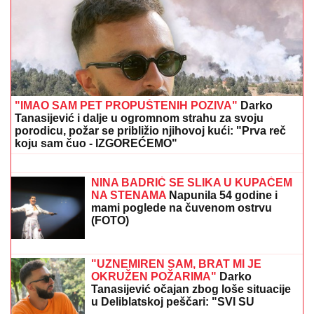
NIJE DOBRO!
Prezgodna Srpkinja (41) podigla donji
deo bikinija, od oblina se muti um: "Uspostavila
kontakt sa telom" (FOTO)
ISLAND PONOVO PORUČIO EU:
Prestanite da "pomažete"
"MOŽDA JE ON SERIJSKI UBICA"
Žarko Popović za Blic TV o misteriji
ubistva lepe Ruskinje u Beogradu:
"Treba proveriti da nije još negde u
Srbiji napravio neko ZLO"