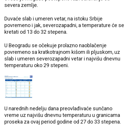
severa zemlje.
Duvaće slab i umeren vetar, na istoku Srbije
povremeno i jak, severozapadni, a temperature će se
kretati od 13 do 32 stepena.
U Beogradu se očekuje prolazno naoblačenje
povremeno sa kratkotrajnom kišom ili pljuskom, uz
slab i umeren severozapadni vetar i najvišu dnevnu
temperaturu oko 29 stepeni.
U narednih nedelju dana preovlađivaće sunčano
vreme uz najvišu dnevnu temperaturu u granicama
proseka za ovaj period godine od 27 do 33 stepena.