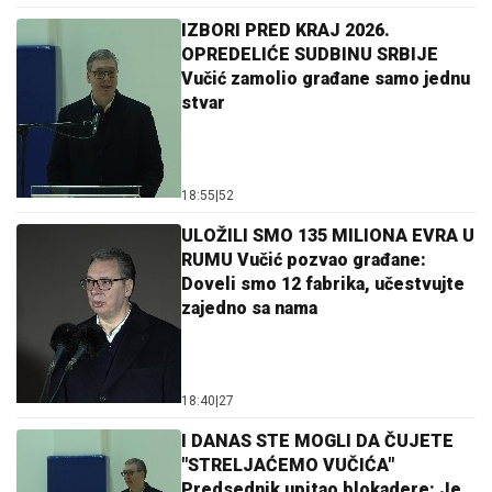
IZBORI PRED KRAJ 2026.
OPREDELIĆE SUDBINU SRBIJE
Vučić zamolio građane samo jednu
stvar
18:55
|
52
ULOŽILI SMO 135 MILIONA EVRA U
RUMU Vučić pozvao građane:
Doveli smo 12 fabrika, učestvujte
zajedno sa nama
18:40
|
27
I DANAS STE MOGLI DA ČUJETE
"STRELJAĆEMO VUČIĆA"
Predsednik upitao blokadere: Je