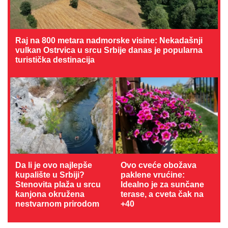
Raj na 800 metara nadmorske visine: Nekadašnji
vulkan Ostrvica u srcu Srbije danas je popularna
turistička destinacija
Da li je ovo najlepše
Ovo cveće obožava
kupalište u Srbiji?
paklene vrućine:
Stenovita plaža u srcu
Idealno je za sunčane
kanjona okružena
terase, a cveta čak na
nestvarnom prirodom
+40