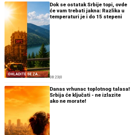
Dok se ostatak Srbije topi, ovde
će vam trebati jakna: Razlika u
temperaturi je i do 15 stepeni
OHLADITE SE ZA
08:23
|
0
VIKEND
Danas vrhunac toplotnog talasa!
Srbija će ključati - ne izlazite
ako ne morate!