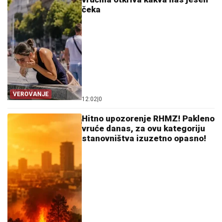
čeka
VEROVANJE
12:02
|
0
Hitno upozorenje RHMZ! Pakleno
vruće danas, za ovu kategoriju
stanovništva izuzetno opasno!