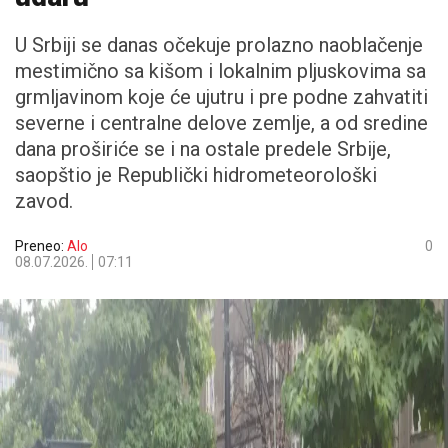
U Srbiji se danas očekuje prolazno naoblačenje
mestimično sa kišom i lokalnim pljuskovima sa
grmljavinom koje će ujutru i pre podne zahvatiti
severne i centralne delove zemlje, a od sredine
dana proširiće se i na ostale predele Srbije,
saopštio je Republički hidrometeorološki
zavod.
Preneo:
Alo
0
08.07.2026.
07:11