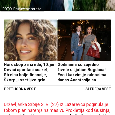
FOTO: Društvene mreže
Horoskop za sredu, 10. jun:
Godinama su zajedno
Devici spontani susret,
živele u Ljutice Bogdana!
Strelcu bolje finansije,
Evo i kakvim je odnosima
Škorpiji osetljivo grlo
danas Anastasija sa
sestrom Helenom
PRETHODNA VEST
SLEDEĆA VEST
Državljanka Srbije S. R. (27) iz Lazarevca poginula je
tokom planinarenja na masivu Prokletija kod Gusinja
,