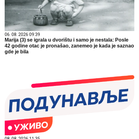
06. 08. 2026 09:39
Marija (3) se igrala u dvorištu i samo je nestala: Posle
42 godine otac je pronašao, zanemeo je kada je saznao
gde je bila
08. 08. 2026 11:35