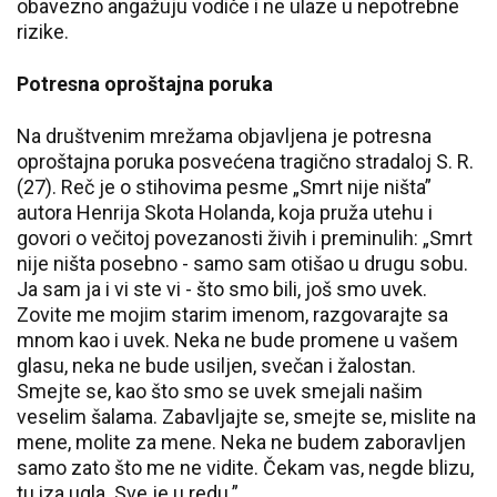
obavezno angažuju vodiče i ne ulaze u nepotrebne
rizike.
Potresna oproštajna poruka
Na društvenim mrežama objavljena je potresna
oproštajna poruka posvećena tragično stradaloj S. R.
(27). Reč je o stihovima pesme „Smrt nije ništa”
autora Henrija Skota Holanda, koja pruža utehu i
govori o večitoj povezanosti živih i preminulih: „Smrt
nije ništa posebno - samo sam otišao u drugu sobu.
Ja sam ja i vi ste vi - što smo bili, još smo uvek.
Zovite me mojim starim imenom, razgovarajte sa
mnom kao i uvek. Neka ne bude promene u vašem
glasu, neka ne bude usiljen, svečan i žalostan.
Smejte se, kao što smo se uvek smejali našim
veselim šalama. Zabavljajte se, smejte se, mislite na
mene, molite za mene. Neka ne budem zaboravljen
samo zato što me ne vidite. Čekam vas, negde blizu,
tu iza ugla. Sve je u redu.”