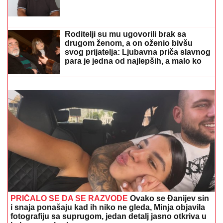
vilice
Hitno uključivanje Mustafe Durdžića u
emisiju, otkrio detalje video poziva sa
Majom: "Mevlida je ljuta na nju"
DANAS
PROSLAVLjAMO SVETU PETKU RIMSKU:
Ispoštujte ove običaje i pratiće vas sreća i ljubav
Roditelji su mu ugovorili brak sa
drugom ženom, a on oženio bivšu
svog prijatelja: Ljubavna priča slavnog
para je jedna od najlepših, a malo ko
zna detalje