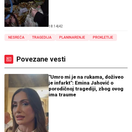
18:14
|
42
NESREĆA
TRAGEDIJA
PLANINARENJE
PROKLETIJE
Povezane vesti
"Umro mi je na rukama, doživeo
je infarkt": Emina Jahović o
porodičnoj tragediji, zbog ovog
ima traume