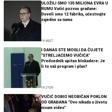
ULOŽILI SMO 135 MILIONA EVRA U
RUMU Vučić pozvao građane:
Doveli smo 12 fabrika, učestvujte
zajedno sa nama
18:40
|
27
I DANAS STE MOGLI DA ČUJETE
"STRELJAĆEMO VUČIĆA"
Predsednik upitao blokadere: Je
li to vaš program i plan?
18:27
|
30
VUČIĆ DOBIO NEOBIČAN POKLON
OD GRAĐANA "Ovo nikada u životu
nisam video"