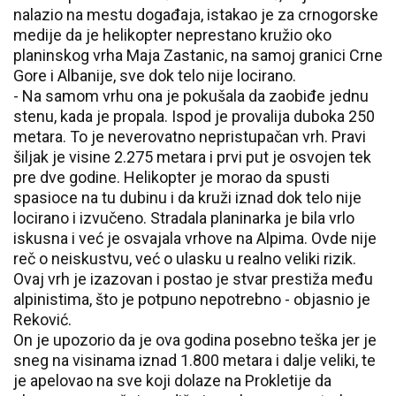
nalazio na mestu događaja, istakao je za crnogorske
medije da je helikopter neprestano kružio oko
planinskog vrha Maja Zastanic, na samoj granici Crne
Gore i Albanije, sve dok telo nije locirano.
- Na samom vrhu ona je pokušala da zaobiđe jednu
stenu, kada je propala. Ispod je provalija duboka 250
metara. To je neverovatno nepristupačan vrh. Pravi
šiljak je visine 2.275 metara i prvi put je osvojen tek
pre dve godine. Helikopter je morao da spusti
spasioce na tu dubinu i da kruži iznad dok telo nije
locirano i izvučeno. Stradala planinarka je bila vrlo
iskusna i već je osvajala vrhove na Alpima. Ovde nije
reč o neiskustvu, već o ulasku u realno veliki rizik.
Ovaj vrh je izazovan i postao je stvar prestiža među
alpinistima, što je potpuno nepotrebno - objasnio je
Reković.
On je upozorio da je ova godina posebno teška jer je
sneg na visinama iznad 1.800 metara i dalje veliki, te
je apelovao na sve koji dolaze na Prokletije da