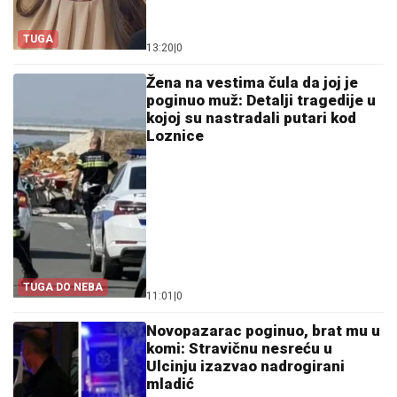
TUGA
13:20
|
0
Žena na vestima čula da joj je
poginuo muž: Detalji tragedije u
kojoj su nastradali putari kod
Loznice
TUGA DO NEBA
11:01
|
0
Novopazarac poginuo, brat mu u
komi: Stravičnu nesreću u
Ulcinju izazvao nadrogirani
mladić