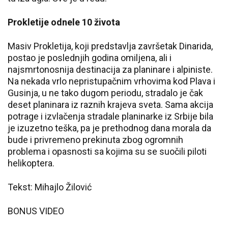
Prokletije odnele 10 života
Masiv Prokletija, koji predstavlja završetak Dinarida,
postao je poslednjih godina omiljena, ali i
najsmrtonosnija destinacija za planinare i alpiniste.
Na nekada vrlo nepristupačnim vrhovima kod Plava i
Gusinja, u ne tako dugom periodu, stradalo je čak
deset planinara iz raznih krajeva sveta. Sama akcija
potrage i izvlačenja stradale planinarke iz Srbije bila
je izuzetno teška, pa je prethodnog dana morala da
bude i privremeno prekinuta zbog ogromnih
problema i opasnosti sa kojima su se suočili piloti
helikoptera.
Tekst: Mihajlo Žilović
BONUS VIDEO