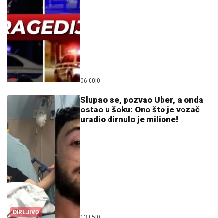
06:00
|
0
Slupao se, pozvao Uber, a onda
ostao u šoku: Ono što je vozač
uradio dirnulo je milione!
DIRLJIVO
13:05
|
0