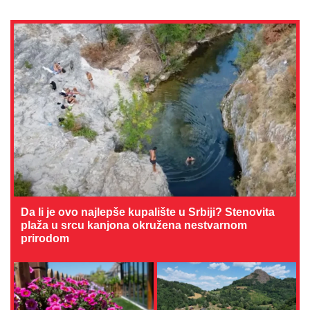
Da li je ovo najlepše kupalište u Srbiji? Stenovita
plaža u srcu kanjona okružena nestvarnom
prirodom