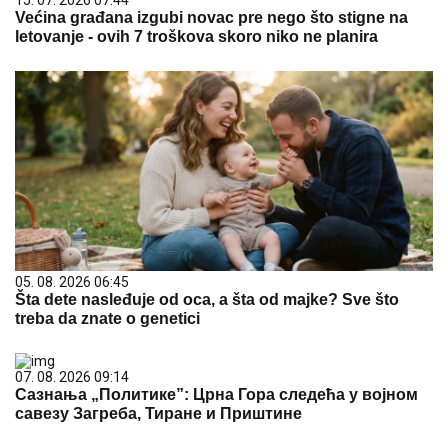
15. 07. 2026 07:44
Većina građana izgubi novac pre nego što stigne na
letovanje - ovih 7 troškova skoro niko ne planira
05. 08. 2026 06:45
Šta dete nasleđuje od oca, a šta od majke? Sve što
treba da znate o genetici
07. 08. 2026 09:14
Сазнања „Политике”: Црна Гора следећа у војном
савезу Загреба, Тиране и Приштине