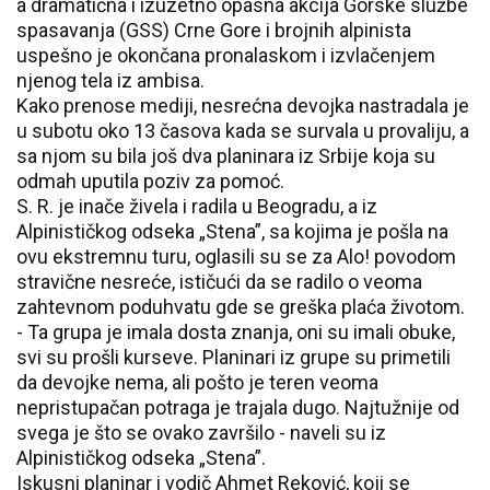
a dramatična i izuzetno opasna akcija Gorske službe
spasavanja (GSS) Crne Gore i brojnih alpinista
uspešno je okončana pronalaskom i izvlačenjem
njenog tela iz ambisa.
Kako prenose mediji, nesrećna devojka nastradala je
u subotu oko 13 časova kada se survala u provaliju, a
sa njom su bila još dva planinara iz Srbije koja su
odmah uputila poziv za pomoć.
S. R. je inače živela i radila u Beogradu, a iz
Alpinističkog odseka „Stena”, sa kojima je pošla na
ovu ekstremnu turu, oglasili su se za Alo! povodom
stravične nesreće, ističući da se radilo o veoma
zahtevnom poduhvatu gde se greška plaća životom.
- Ta grupa je imala dosta znanja, oni su imali obuke,
svi su prošli kurseve. Planinari iz grupe su primetili
da devojke nema, ali pošto je teren veoma
nepristupačan potraga je trajala dugo. Najtužnije od
svega je što se ovako završilo - naveli su iz
Alpinističkog odseka „Stena”.
Iskusni planinar i vodič Ahmet Reković, koji se