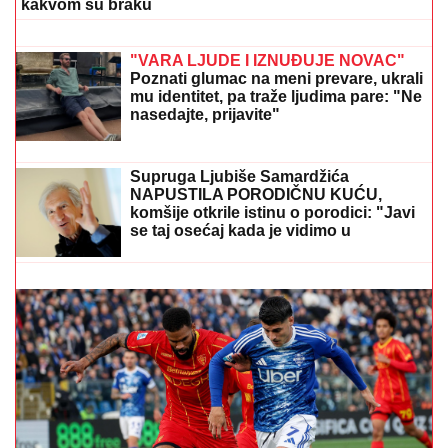
Srbomrzac bolje da je ćutao! Fašistički
ispadi u Hrvatskoj - Ustaše bi da
proteraju Karleušu jer im bode oči
PRIČALO SE DA SE RAZVODE
Ovako se Đanijev sin
i snaja ponašaju kad ih niko ne gleda, Minja objavila
fotografiju sa suprugom, jedan detalj jasno otkriva u
kakvom su braku
Marina Tucaković iznajmljivala stan
gde je čuvala stvari vredne milion