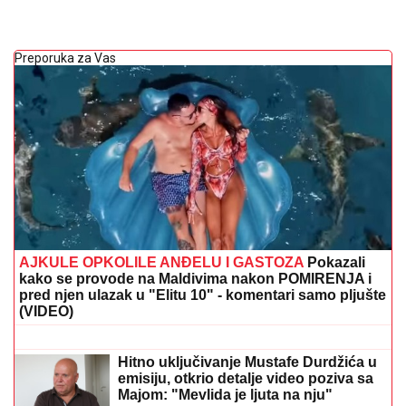
Preporuka za Vas
AJKULE OPKOLILE ANĐELU I GASTOZA
Pokazali
kako se provode na Maldivima nakon POMIRENJA i
pred njen ulazak u "Elitu 10" - komentari samo pljušte
(VIDEO)
SMRŠALA 15 KILOGRAMA, PA
POKAZALA TELO U BIKINIJU
Voditeljka nakon porođaja ima telo za
medalju: Obavlja seoske poslove, a
kada se skine muškarcima padnu