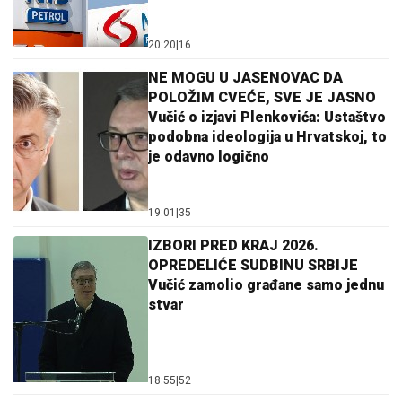
20:20
|
16
NE MOGU U JASENOVAC DA
POLOŽIM CVEĆE, SVE JE JASNO
Vučić o izjavi Plenkovića: Ustaštvo
podobna ideologija u Hrvatskoj, to
je odavno logično
19:01
|
35
IZBORI PRED KRAJ 2026.
OPREDELIĆE SUDBINU SRBIJE
Vučić zamolio građane samo jednu
stvar
18:55
|
52