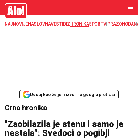
Crna hronika, smrt, ubistvo, likvidacija, krađa, pljačka, hapšenje, policija,
Alo
poginuli, zaplena, carina
NAJNOVIJE
NASLOVNA
VESTI
BIZ
HRONIKA
SPORT
VIP
RAZONODA
N
Dodaj kao željeni izvor na google pretrazi
Crna hronika
"Zaobilazila je stenu i samo je
nestala": Svedoci o pogibji