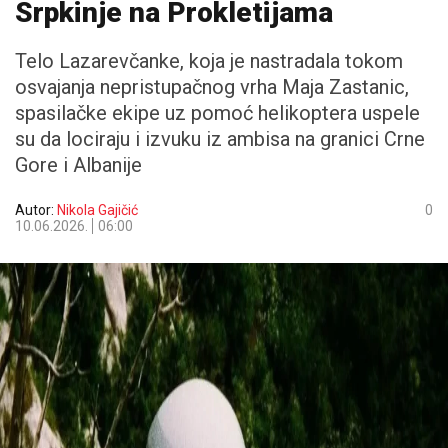
Srpkinje na Prokletijama
Telo Lazarevčanke, koja je nastradala tokom
osvajanja nepristupačnog vrha Maja Zastanic,
spasilačke ekipe uz pomoć helikoptera uspele
su da lociraju i izvuku iz ambisa na granici Crne
Gore i Albanije
Autor:
Nikola Gajičić
0
10.06.2026.
06:00