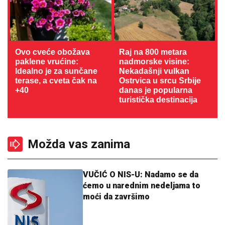
Ovo cveće obožava
Raj na 800 metara
paklene vrućine:
nadmorske visine:
Idealno je za sunčane
Nekadašnji vulkan
terase, a cveta čak na
Ostrvica u srcu Srbije
+40
danas je popularna
turistička destinacija
Možda vas zanima
VUČIĆ O NIS-U: Nadamo se da
ćemo u narednim nedeljama to
moći da završimo