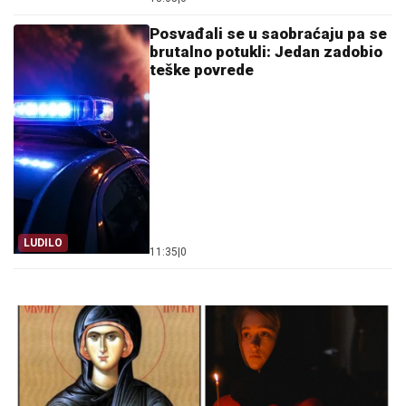
Posvađali se u saobraćaju pa se
brutalno potukli: Jedan zadobio
teške povrede
LUDILO
11:35
|
0