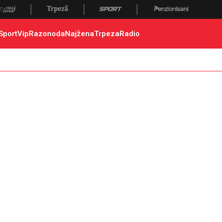
 poginuli, zaplena, carina
Sport
Vip
Razonoda
Najžena
Trpeza
Radio