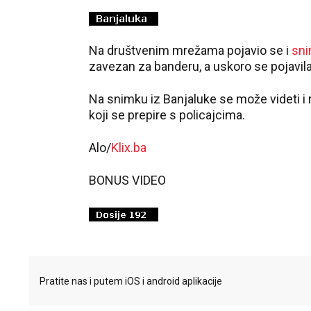
Na društvenim mrežama pojavio se i
sni
zavezan za banderu, a uskoro se pojavila i
Na snimku iz Banjaluke se može videti i 
koji se prepire s policajcima.
Alo/
Klix.ba
BONUS VIDEO
Pratite nas i putem iOS i android aplikacije