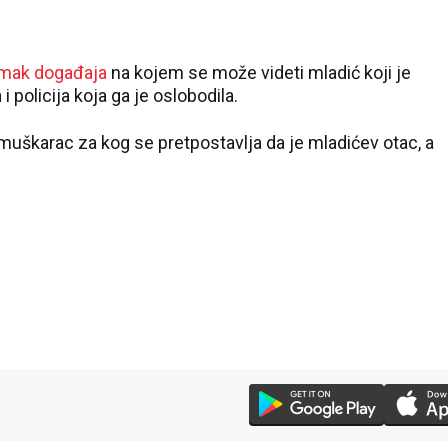
mak događaja
na kojem se može videti mladić koji je
 policija koja ga je oslobodila.
muškarac za kog se pretpostavlja da je mladićev otac, a