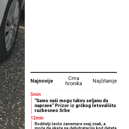
Crna
Najnovije
Najčitanije
hronika
5min
"Samo naši mogu takvu seljanu da
naprave" Prizor iz grčkog letovališta
razbesneo Srbe
12min
Roditelji često zanemare ovaj znak, a
može da ukaže na dehidrataciju kod deteta