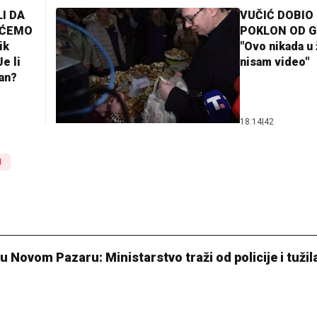
I DA
VUČIĆ DOBIO
AĆEMO
POKLON OD 
ik
"Ovo nikada u 
e li
nisam video"
lan?
18:14
|
42
N
u Novom Pazaru: Ministarstvo traži od policije i tužil