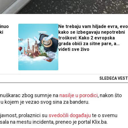
inuo
Ne trebaju vam hiljade evra, evo
ki
kako se izbegavaju nepotrebni
troškovi: Kako 2 evropska
grada obići za sitne pare, a
videti sve živo
SLEDEĆA VEST
e muškarac zbog sumnje na
nasilje u porodici
, nakon što
nt u kojem je vezao svog sina za banderu.
avnost, prolaznici su
svedočili događaju
te o svemu
isala na mestu incidenta, preneo je portal Klix.ba.