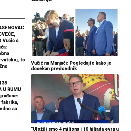
JASENOVAC
CVEĆE,
 Vučić o
ića:
obna
rvatskoj, to
Vučić na Manjači: Pogledajte kako je
ično
dočekan predsednik
135
A U RUMU
građane:
 fabrika,
jedno sa
"Uložili smo 4 miliona i 10 hiljada evra u