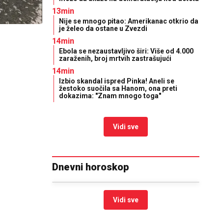
13min
Nije se mnogo pitao: Amerikanac otkrio da
je želeo da ostane u Zvezdi
14min
Ebola se nezaustavljivo širi: Više od 4.000
zaraženih, broj mrtvih zastrašujući
14min
Izbio skandal ispred Pinka! Aneli se
žestoko suočila sa Hanom, ona preti
dokazima: "Znam mnogo toga"
Vidi sve
Dnevni horoskop
Vidi sve