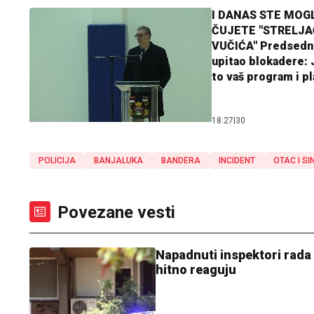
I DANAS STE MOGL
ČUJETE "STRELJ
VUČIĆA" Predsedn
upitao blokadere: J
to vaš program i p
18:27
|
30
POLICIJA
BANJALUKA
BANDERA
INCIDENT
OTAC I SI
Povezane vesti
Napadnuti inspektori rada 
hitno reaguju