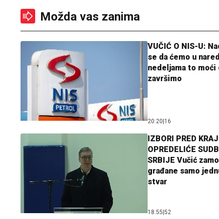
Možda vas zanima
VUČIĆ O NIS-U: N
se da ćemo u nare
nedeljama to moći 
završimo
20:20
|
16
IZBORI PRED KRAJ
OPREDELIĆE SUDB
SRBIJE Vučić zamo
građane samo jedn
stvar
18:55
|
52