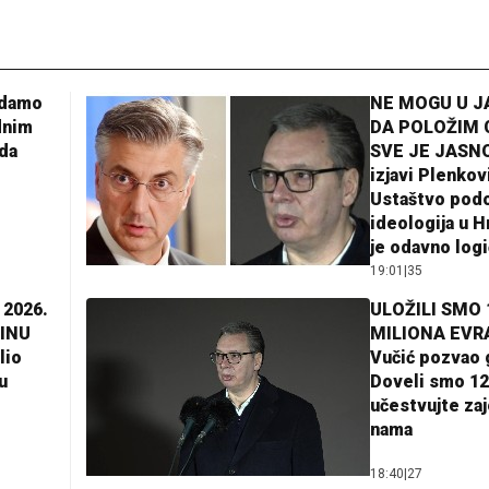
adamo
NE MOGU U 
dnim
DA POLOŽIM 
da
SVE JE JASNO
izjavi Plenkov
Ustaštvo pod
ideologija u H
je odavno log
19:01
|
35
 2026.
ULOŽILI SMO 
INU
MILIONA EVR
lio
Vučić pozvao 
u
Doveli smo 12
učestvujte za
nama
18:40
|
27