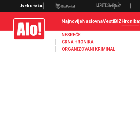
Crna hronika, smrt, ubistvo, likvidacija, krađa, pljačka, hapšenje, policija,
Uvek u toku.
Najnovije
Naslovna
Vesti
BIZ
Hronika
Alo
NESREĆE
CRNA HRONIKA
ORGANIZOVANI KRIMINAL