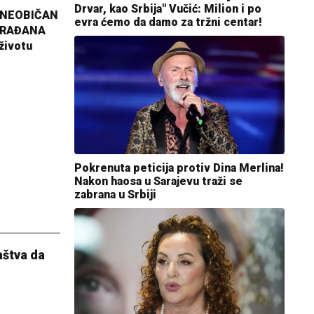
Drvar, kao Srbija" Vučić: Milion i po
 NEOBIČAN
evra ćemo da damo za tržni centar!
GRAĐANA
životu
Pokrenuta peticija protiv Dina Merlina!
Nakon haosa u Sarajevu traži se
zabrana u Srbiji
aštva da