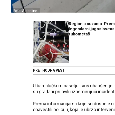
Foto: Aloonline
Region u suzama: Prem
legendarni jugoslovens
rukometaš
PRETHODNA VEST
U banjalučkom naselju Lauš uhapšen j
su građani prijavili uznemirujući incide
Prema informacijama koje su dospele u j
obavestili policiju, koja je ubrzo interven