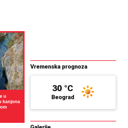
Vremenska prognoza
30 °C
te u
Beograd
cu kanjona
dom
Galerije