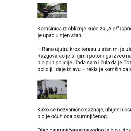
Komšinica iz obližnje kuće za „Alo!“ ispri
je upao u njen stan.
– Rano ujutru kroz terasu u stan mi je uš
Razgovarao je s njim i potom ga izveo na
bio pun policije. Tada sam i čula da je To
policiji i daje izjavu – rekla je komšinica z
Kako se nezvanično saznaje, ubijeni i o
bio je očuh oca osumnjičenog.
Otac osumnjičenog navodno je bio u šoku