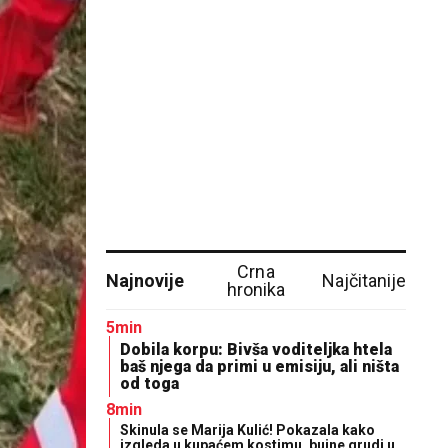
Crna
Najnovije
Najčitanije
hronika
5min
Dobila korpu: Bivša voditeljka htela
baš njega da primi u emisiju, ali ništa
od toga
8min
Skinula se Marija Kulić! Pokazala kako
izgleda u kupaćem kostimu, bujne grudi u