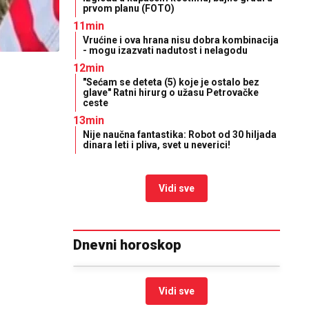
prvom planu (FOTO)
11min
Vrućine i ova hrana nisu dobra kombinacija
- mogu izazvati nadutost i nelagodu
12min
"Sećam se deteta (5) koje je ostalo bez
glave" Ratni hirurg o užasu Petrovačke
ceste
13min
Nije naučna fantastika: Robot od 30 hiljada
dinara leti i pliva, svet u neverici!
Vidi sve
Dnevni horoskop
Vidi sve