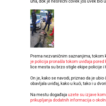
uha, dok je nesrećni čovek još uvek bio u
Prema nezvaničnim saznanjima, tokom kr
je policija pronašla tokom uviđaja pored 
lice mesta su brzo stigle ekipe policije
On je, kako se navodi, priznao da je ubio
obavljala uviđaj, kako u kući, tako i u dvor
Na mestu događaja
uzete su izjave komš
prikupljanja dodatnih informacija o okol