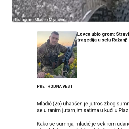
Instagram Mladen Mijatović
Lovca ubio grom: Strav
tragedija u selu Ražanj!
PRETHODNA VEST
Mladić (26) uhapšen je jutros zbog sumnj
se u ranim jutarnjim satima u kući u Plaze
Kako se sumnja, mladić je sekirom udario