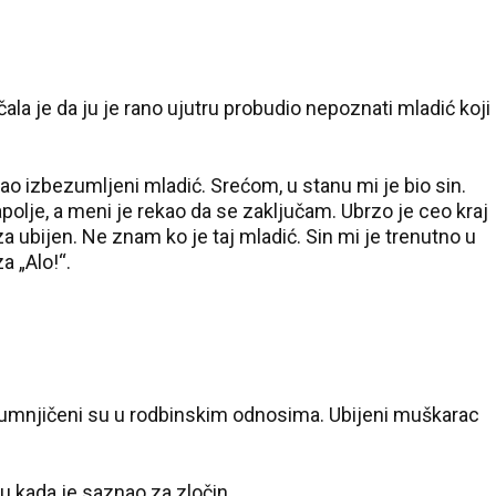
čala je da ju je rano ujutru probudio nepoznati mladić koji
ao izbezumljeni mladić. Srećom, u stanu mi je bio sin.
polje, a meni je rekao da se zaključam. Ubrzo je ceo kraj
za ubijen. Ne znam ko je taj mladić. Sin mi je trenutno u
a „Alo!“.
32 °C
Loznica
sumnjičeni su u rodbinskim odnosima. Ubijeni muškarac
 kada je saznao za zločin.