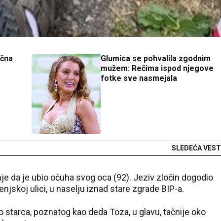
ična
Glumica se pohvalila zgodnim
mužem: Rečima ispod njegove
fotke sve nasmejala
SLEDEĆA VEST
e da je ubio očuha svog oca (92). Jeziv zločin dogodio
njskoj ulici, u naselju iznad stare zgrade BIP-a.
 starca, poznatog kao deda Toza, u glavu, tačnije oko