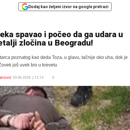
Dodaj kao željeni izvor na google pretrazi
deka spavao i počeo da ga udara u
etalji zločina u Beogradu!
arca poznatog kao deda Toza, u glavu, tačnije oko uha, dok je
čovek još uvek bio u krevetu
anović
03.06.2026.
12:13
0