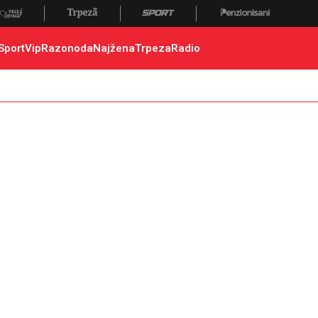
 poginuli, zaplena, carina
Sport
Vip
Razonoda
Najžena
Trpeza
Radio