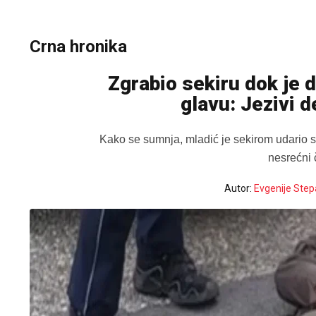
Crna hronika
Zgrabio sekiru dok je 
glavu: Jezivi d
Kako se sumnja, mladić je sekirom udario st
nesrećni 
Autor:
Evgenije Step