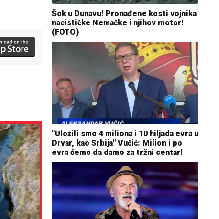
Šok u Dunavu! Pronađene kosti vojnika
nacističke Nemačke i njihov motor!
(FOTO)
"Uložili smo 4 miliona i 10 hiljada evra u
Drvar, kao Srbija" Vučić: Milion i po
evra ćemo da damo za tržni centar!