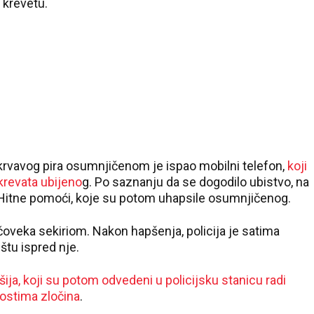
 krevetu.
vavog pira osumnjičenom je ispao mobilni telefon,
koji
krevata ubijeno
g. Po saznanju da se dogodilo ubistvo, na
 i Hitne pomoći, koje su potom uhapsile osumnjičenog.
 čoveka sekiriom. Nakon hapšenja, policija je satima
ištu ispred nje.
ija, koji su potom odvedeni u policijsku stanicu radi
nostima zločina
.