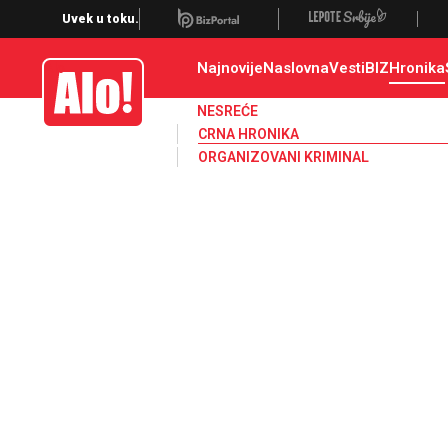
Crna hronika, smrt, ubistvo, likvidacija, krađa, pljačka, hapšenje, policija,
Uvek u toku.
Najnovije
Naslovna
Vesti
BIZ
Hronika
Alo
NESREĆE
CRNA HRONIKA
ORGANIZOVANI KRIMINAL