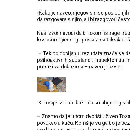
-Kako je naveo, njegov sin se poslednjih
da razgovara s njim, ali bi razgovori čest
Naš izvor navodi da bi tokom istrage tre
krv osumnjičenog i poslata na toksikološ
– Tek po dobijanju rezultata znaće se d
psihoaktivnih supstanci. Inspektori su i 
potrazi za dokazima – naveo je izvor.
Komšije iz ulice kažu da su ubijenog sla
– Znamo da je u tom dvorištu živeo Toza.
povukao u kuću. Komšije su ga bolje poz
se da su upravo oni i alarmirali policiju 