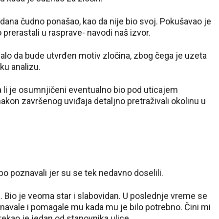
 dana čudno ponašao, kao da nije bio svoj. Pokušavao je
o prerastali u rasprave- navodi naš izvor.
balo da bude utvrđen motiv zločina, zbog čega je uzeta
ku analizu.
a li je osumnjičeni eventualno bio pod uticajem
nakon završenog uviđaja detaljno pretraživali okolinu u
bo poznavali jer su se tek nedavno doselili.
 Bio je veoma star i slabovidan. U poslednje vreme se
navale i pomagale mu kada mu je bilo potrebno. Čini mi
– rekao je jedan od stanovnika ulice.