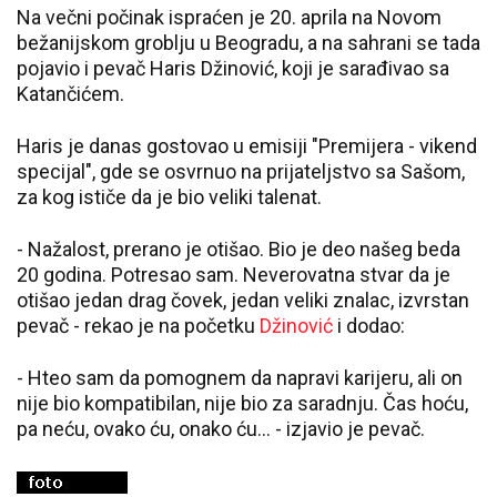
Na večni počinak ispraćen je 20. aprila na Novom
bežanijskom groblju u Beogradu, a na sahrani se tada
pojavio i pevač Haris Džinović, koji je sarađivao sa
Katančićem.
Haris je danas gostovao u emisiji "Premijera - vikend
specijal", gde se osvrnuo na prijateljstvo sa Sašom,
za kog ističe da je bio veliki talenat.
- Nažalost, prerano je otišao. Bio je deo našeg beda
20 godina. Potresao sam. Neverovatna stvar da je
otišao jedan drag čovek, jedan veliki znalac, izvrstan
pevač - rekao je na početku
Džinović
i dodao:
- Hteo sam da pomognem da napravi karijeru, ali on
nije bio kompatibilan, nije bio za saradnju. Čas hoću,
pa neću, ovako ću, onako ću... - izjavio je pevač.