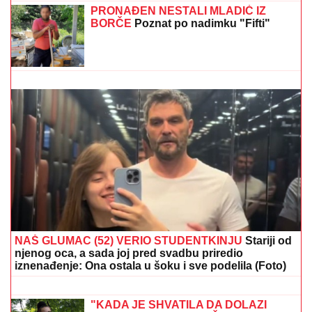
sada snimio i šokirao: Maja ga
momentalno prekorila
Nadica Zeljković više nije konobarica: Razmišlja da
uđe sa Kijom Kockar u rijaliti Elita 10
PRONAĐEN NESTALI MLADIĆ IZ
BORČE
Poznat po nadimku "Fifti"
NIKOLA JOKIĆ IZAZVAO PANIKU U
DENVERU:
Sprema se cirkus u