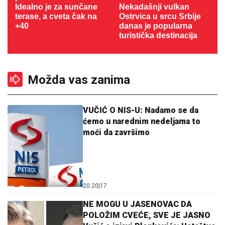
Idealno je za sunčane
Nekadašnji vulkan
terase, a cveta čak na
Ostrvica u srcu Srbije
+40
danas je popularna
turistička destinacija
Možda vas zanima
VUČIĆ O NIS-U: Nadamo se da
ćemo u narednim nedeljama to
moći da završimo
20:20
|
17
NE MOGU U JASENOVAC DA
POLOŽIM CVEĆE, SVE JE JASNO