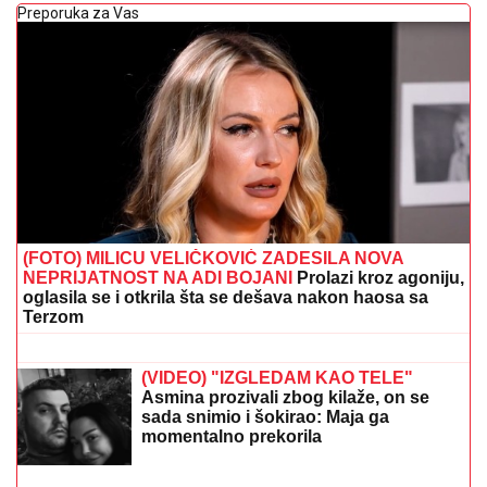
Preporuka za Vas
(FOTO) MILICU VELIČKOVIĆ ZADESILA NOVA
NEPRIJATNOST NA ADI BOJANI
Prolazi kroz agoniju,
oglasila se i otkrila šta se dešava nakon haosa sa
Terzom
Španci digli Zvezdu u nebesa: Mnogo
očekuju od Navara i crveno-belih u
Evroligi
(VIDEO) "IZGLEDAM KAO TELE"
Asmina prozivali zbog kilaže, on se