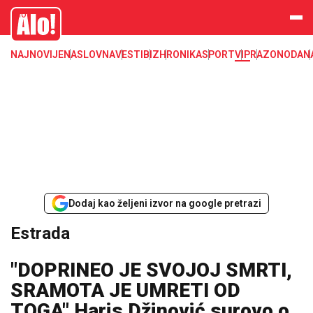
Estrada, poznati, VIP
Alo
NAJNOVIJE
NASLOVNA
VESTI
BIZ
HRONIKA
SPORT
VIP
RAZONODA
N
Dodaj kao željeni izvor na google pretrazi
Estrada
"DOPRINEO JE SVOJOJ SMRTI,
SRAMOTA JE UMRETI OD
TOGA" Haris Džinović surovo o