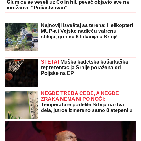
KRAJ TO NAM JE TRAŽILA"
Pevačica
se lavovski borila sa karcinomom,
pred smrt imala samo jedan zahtev:
"Trudimo se da joj ispunimo želju"
CECA RAŽNATOVIĆ U MOĆNOJ KORSET HALJINI, A
ŠLIC DO KUKA U
klubu raspametila sve! Izula se, pa
PEVALA BOSA - Sve se orilo (VIDEO)
"JELENA, VADI STVAR"
Vlado
Georgiev prekinuo koncert, pa se
obratio ženi Novaka Đokovića: Svi
prasnuli u smeh