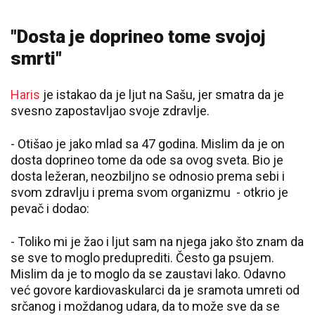
"Dosta je doprineo tome svojoj
smrti"
Haris
je istakao da je ljut na Sašu, jer smatra da je
svesno zapostavljao svoje zdravlje.
- Otišao je jako mlad sa 47 godina. Mislim da je on
dosta doprineo tome da ode sa ovog sveta. Bio je
dosta ležeran, neozbiljno se odnosio prema sebi i
svom zdravlju i prema svom organizmu - otkrio je
pevač i dodao:
- Toliko mi je žao i ljut sam na njega jako što znam da
se sve to moglo preduprediti. Često ga psujem.
Mislim da je to moglo da se zaustavi lako. Odavno
već govore kardiovaskularci da je sramota umreti od
srčanog i moždanog udara, da to može sve da se