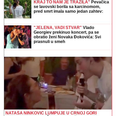
Americi, radije će u penziju nego ovo
da uradi
NAŠ GLUMAC (52) VERIO STUDENTKINJU
Stariji od
njenog oca, a sada joj pred svadbu priredio
iznenađenje: Ona ostala u šoku i sve podelila (Foto)
JOŠ JEDNO SLAVLJE U VILI
DRAGANA STANKOVIĆA
Nakon
veridbe priredio Aleksandri novo
iznenađenje: Gosti sve snimili, ona nije
mogla da sakrije šok (Video)
"KADA JE SHVATILA DA DOLAZI