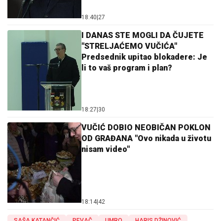
18:40
|
27
I DANAS STE MOGLI DA ČUJETE
"STRELJAĆEMO VUČIĆA"
Predsednik upitao blokadere: Je
li to vaš program i plan?
18:27
|
30
VUČIĆ DOBIO NEOBIČAN POKLON
OD GRAĐANA "Ovo nikada u životu
nisam video"
18:14
|
42
SAŠA KATANČIĆ
PEVAČ
UMRO
HARIS DŽINOVIĆ