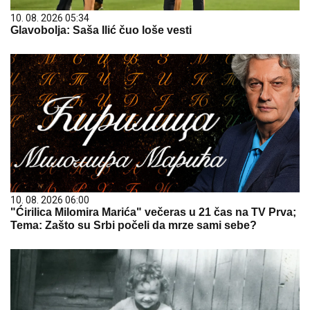
10. 08. 2026 05:34
Glavobolja: Saša Ilić čuo loše vesti
10. 08. 2026 06:00
"Ćirilica Milomira Marića" večeras u 21 čas na TV Prva;
Tema: Zašto su Srbi počeli da mrze sami sebe?