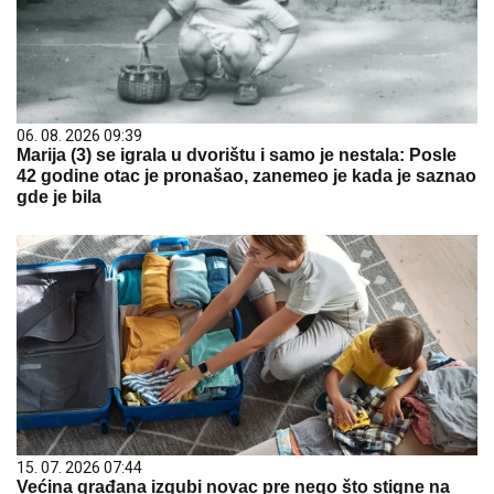
06. 08. 2026 09:39
Marija (3) se igrala u dvorištu i samo je nestala: Posle
42 godine otac je pronašao, zanemeo je kada je saznao
gde je bila
15. 07. 2026 07:44
Većina građana izgubi novac pre nego što stigne na