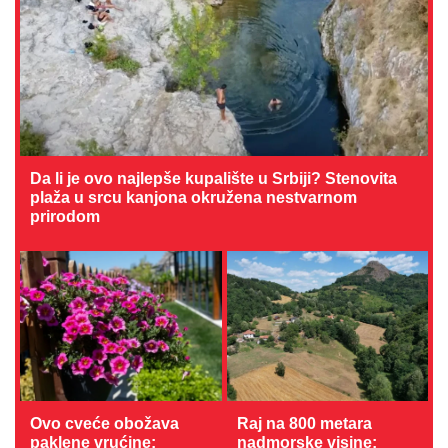
Da li je ovo najlepše kupalište u Srbiji? Stenovita
plaža u srcu kanjona okružena nestvarnom
prirodom
Ovo cveće obožava
Raj na 800 metara
paklene vrućine:
nadmorske visine: