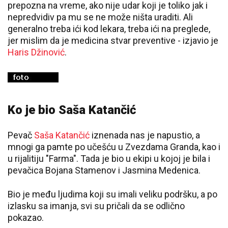
prepozna na vreme, ako nije udar koji je toliko jak i
nepredvidiv pa mu se ne može ništa uraditi. Ali
generalno treba ići kod lekara, treba ići na preglede,
jer mislim da je medicina stvar preventive - izjavio je
Haris Džinović
.
Ko je bio Saša Katančić
Pevač
Saša Katančić
iznenada nas je napustio, a
mnogi ga pamte po učešću u Zvezdama Granda, kao i
u rijalitiju "Farma". Tada je bio u ekipi u kojoj je bila i
pevačica Bojana Stamenov i Jasmina Medenica.
Bio je među ljudima koji su imali veliku podršku, a po
izlasku sa imanja, svi su pričali da se odlično
pokazao.