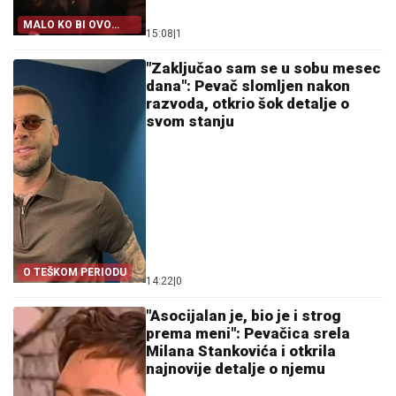
MALO KO BI OVO
15:08
|
1
PRIZNAO
"Zaključao sam se u sobu mesec
dana": Pevač slomljen nakon
razvoda, otkrio šok detalje o
svom stanju
O TEŠKOM PERIODU
14:22
|
0
"Asocijalan je, bio je i strog
prema meni": Pevačica srela
Milana Stankovića i otkrila
najnovije detalje o njemu