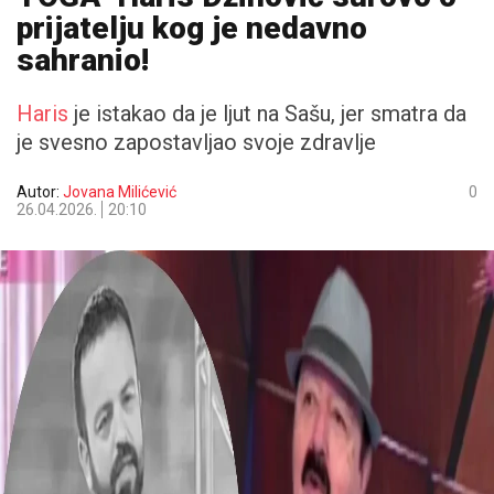
prijatelju kog je nedavno
sahranio!
Haris
je istakao da je ljut na Sašu, jer smatra da
je svesno zapostavljao svoje zdravlje
Autor:
Jovana Milićević
0
26.04.2026.
20:10