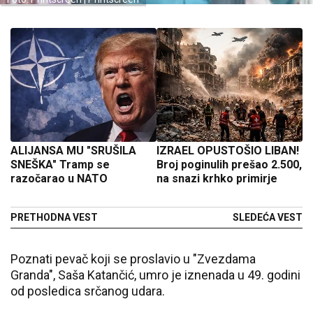
ALIJANSA MU "SRUŠILA
IZRAEL OPUSTOŠIO LIBAN!
SNEŠKA" Tramp se
Broj poginulih prešao 2.500,
razočarao u NATO
na snazi krhko primirje
PRETHODNA VEST
SLEDEĆA VEST
Poznati pevač koji se proslavio u "Zvezdama
Granda", Saša Katančić, umro je iznenada u 49. godini
od posledica srčanog udara.