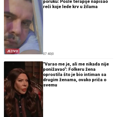
poruku: Posle terapije napisao
reči koje lede krv u žilama
JEZIVO
07:40
|
0
"Varao me je, ali me nikada nije
ponižavao": Folkeru žena
oprostila što je bio intiman sa
drugim ženama, ovako priča o
svemu