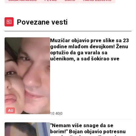
Povezane vesti
Muzičar objavio prve slike sa 23
godine mlađom devojkom! Ženu
optužio da ga varala sa
učenikom, a sad šokirao sve
AU
10:40
|
0
"Nemam više snage da se
borim!" Bojan objavio potresnu