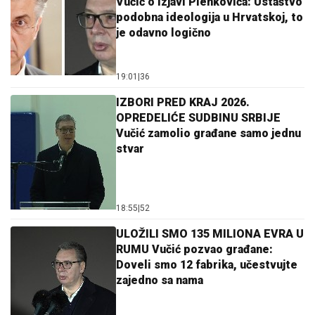
Vučić o izjavi Plenkovića: Ustaštvo
podobna ideologija u Hrvatskoj, to
je odavno logično
19:01
|
36
IZBORI PRED KRAJ 2026.
OPREDELIĆE SUDBINU SRBIJE
Vučić zamolio građane samo jednu
stvar
18:55
|
52
ULOŽILI SMO 135 MILIONA EVRA U
RUMU Vučić pozvao građane:
Doveli smo 12 fabrika, učestvujte
zajedno sa nama