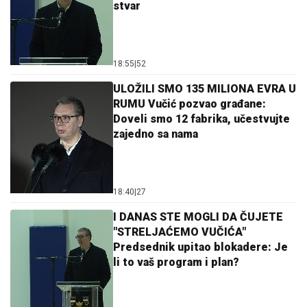
stvar
18:55
|
52
ULOŽILI SMO 135 MILIONA EVRA U
RUMU Vučić pozvao građane:
Doveli smo 12 fabrika, učestvujte
zajedno sa nama
18:40
|
27
I DANAS STE MOGLI DA ČUJETE
"STRELJAĆEMO VUČIĆA"
Predsednik upitao blokadere: Je
li to vaš program i plan?