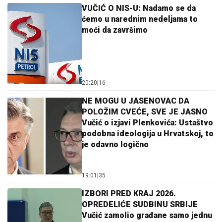
VUČIĆ O NIS-U: Nadamo se da
ćemo u narednim nedeljama to
moći da završimo
20:20
|
16
NE MOGU U JASENOVAC DA
POLOŽIM CVEĆE, SVE JE JASNO
Vučić o izjavi Plenkovića: Ustaštvo
podobna ideologija u Hrvatskoj, to
je odavno logično
19:01
|
35
IZBORI PRED KRAJ 2026.
OPREDELIĆE SUDBINU SRBIJE
Vučić zamolio građane samo jednu