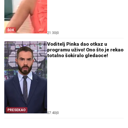
ŠOK
21:30
|
0
Voditelj Pinka dao otkaz u
programu uživo! Ono što je rekao
totalno šokiralo gledaoce!
PRESEKAO
07:40
|
0