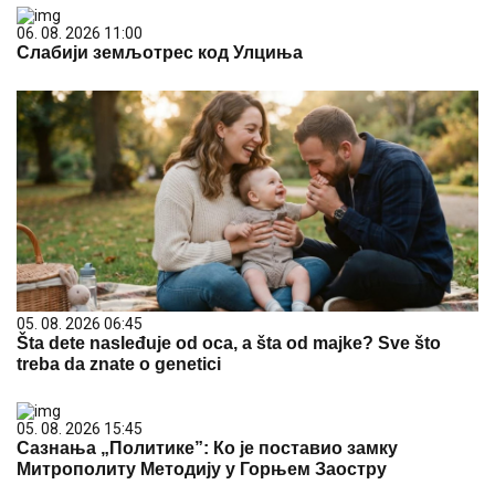
06. 08. 2026 11:00
Слабији земљотрес код Улциња
05. 08. 2026 06:45
Šta dete nasleđuje od oca, a šta od majke? Sve što
treba da znate o genetici
05. 08. 2026 15:45
Сазнања „Политике”: Ко је поставио замку
Митрополиту Методију у Горњем Заостру