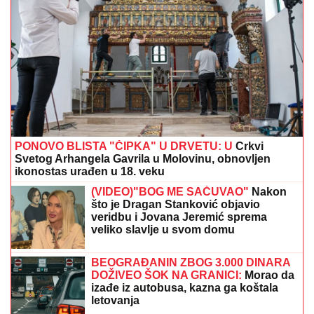
Jahović pokradena za 50.000 EVRA:
Nasela na prevaru devojke iz Crne
Gore
ZEMLjOTRES POGODIO SRBIJU:
Osetilo se najviše u blizini granice sa
ovom državom (FOTO)
Pevačica (36) završila DOKTORSKE STUDIJE i
najobrazovanija je na estradi, a sad sa mužem i sinom
otišla na selo: Beru maline, pokazala kako uživaju