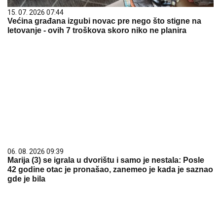
15. 07. 2026 07:44
Većina građana izgubi novac pre nego što stigne na
letovanje - ovih 7 troškova skoro niko ne planira
06. 08. 2026 09:39
Marija (3) se igrala u dvorištu i samo je nestala: Posle
42 godine otac je pronašao, zanemeo je kada je saznao
gde je bila