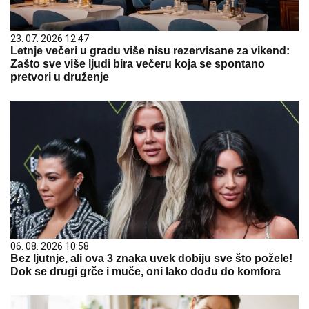
23. 07. 2026 12:47
Letnje večeri u gradu više nisu rezervisane za vikend:
Zašto sve više ljudi bira večeru koja se spontano
pretvori u druženje
06. 08. 2026 10:58
Bez ljutnje, ali ova 3 znaka uvek dobiju sve što požele!
Dok se drugi grče i muče, oni lako dođu do komfora