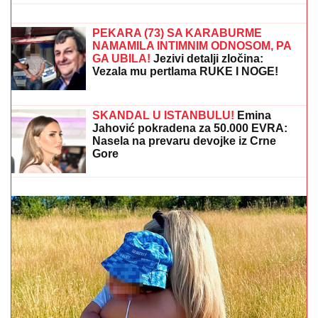
sve u znaku male Iris: "Dobrodošla,
ljubavi"
(FOTO) BELI LJILJANI I BELI KOVČEG
ZA UBIJENU LJUDMILU
Porodica
ispratila Ruskinju koju je ugušio turski
državljanin u Borči: Sveštenik držao
opelo na Lešću
(FOTO) TAKI SA ZANOSNOM PLAVUŠOM
Grli je pred
svima u lokalu, posle skandala sa Majom i Asminom
pokazao sa kim uživa
(FOTO) ALEKSA BALAŠEVIĆ
PODELIO PRIZOR IZ PORODIČNE