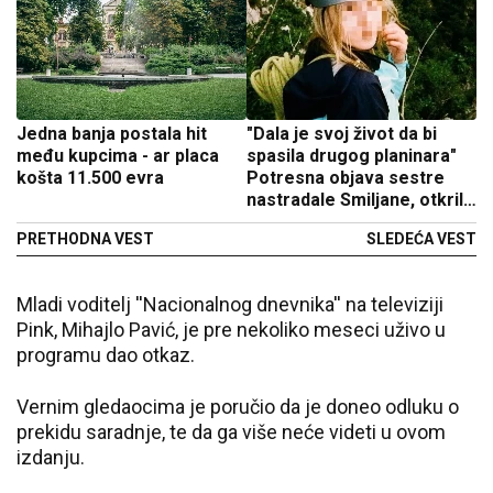
Jedna banja postala hit
"Dala je svoj život da bi
među kupcima - ar placa
spasila drugog planinara"
košta 11.500 evra
Potresna objava sestre
nastradale Smiljane, otkrila
detalje tragedije na
PRETHODNA VEST
SLEDEĆA VEST
Prokletijama
Mladi voditelj ''Nacionalnog dnevnika'' na televiziji
Pink, Mihajlo Pavić, je pre nekoliko meseci uživo u
programu dao otkaz.
Vernim gledaocima je poručio da je doneo odluku o
prekidu saradnje, te da ga više neće videti u ovom
izdanju.