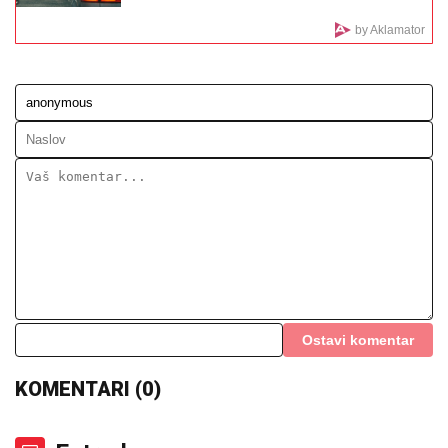
Uroš Stanić OTKRIVA TAJNU
SELIDBU! PRETNJE, TUŽBE OD
200.000 EVRA i USLOVI za Elitu 10
ŠOKIRALI JAVNOST
Oglasio se Terza nakon okršaja sa
Milicom Veličković na Adi Bojani: Oči
su joj bile pune suza!"
PRIZOR KOJI SLAMA SRCE:
Ženka delfina četvrti put
izgubila mladunče, a ono što radi danima rasplakalo