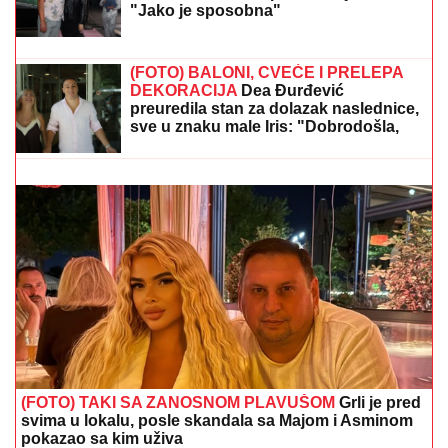
Žena Mikija Đuričića se bavi
OZBILJNIM POSLOM Angelina radi na
dva mesta i ne eksponira se javno:
"Jako je sposobna"
DRŽAVA DELI 31 MILION DINARA:
Nema još mnogo
vremena za prijavu - Evo ko i za šta može da dobije
bespovratnu pomoć
(FOTO) BALONI, CVEĆE I PRELEPA
DEKORACIJA
Dea Đurđević
preuredila stan za dolazak naslednice,