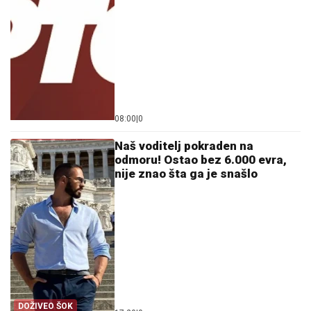
08:00
|
0
Naš voditelj pokraden na
odmoru! Ostao bez 6.000 evra,
nije znao šta ga je snašlo
DOŽIVEO ŠOK