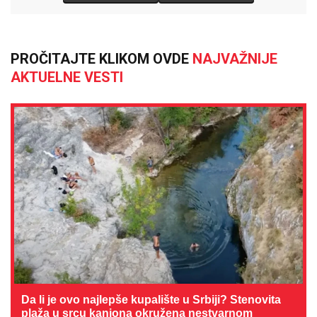
PROČITAJTE KLIKOM OVDE
NAJVAŽNIJE
AKTUELNE VESTI
Da li je ovo najlepše kupalište u Srbiji? Stenovita
plaža u srcu kanjona okružena nestvarnom