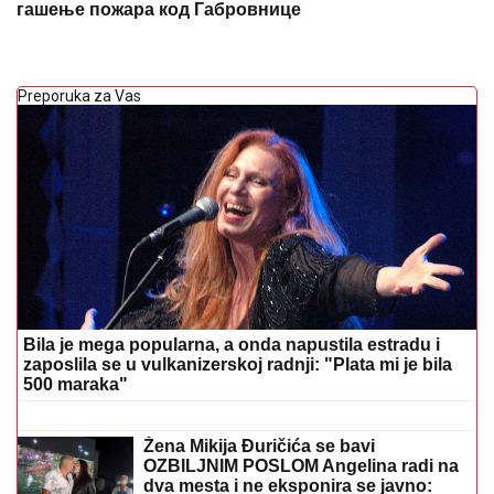
гашење пожара код Габровнице
Preporuka za Vas
Bila je mega popularna, a onda napustila estradu i
zaposlila se u vulkanizerskoj radnji: "Plata mi je bila
500 maraka"
PREDLAŽEMO KVALIFIKACIJE ZA
LIGU KONFERENCIJA:
Verujemo u
favorite, pogotovo Partizan i Ajaks