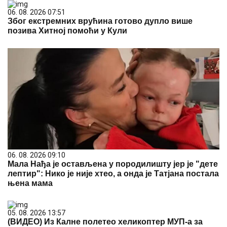
06. 08. 2026 07:51
Због екстремних врућина готово дупло више
позива Хитној помоћи у Кули
06. 08. 2026 09:10
Мала Нађа је остављена у породилишту јер је "дете
лептир": Нико је није хтео, а онда је Татјана постала
њена мама
05. 08. 2026 13:57
(ВИДЕО) Из Калне полетео хеликоптер МУП-а за