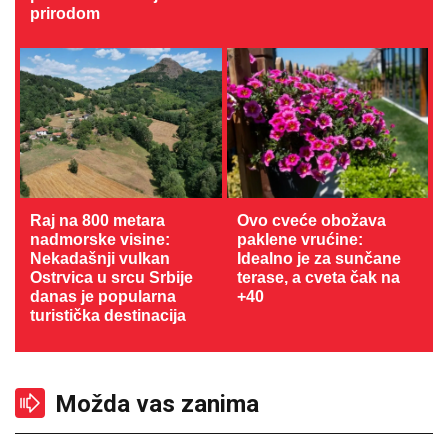
prirodom
Raj na 800 metara
Ovo cveće obožava
nadmorske visine:
paklene vrućine:
Nekadašnji vulkan
Idealno je za sunčane
Ostrvica u srcu Srbije
terase, a cveta čak na
danas je popularna
+40
turistička destinacija
Možda vas zanima