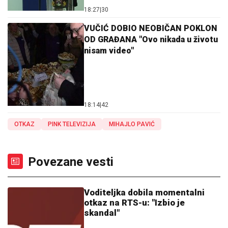
18:27
|
30
VUČIĆ DOBIO NEOBIČAN POKLON
OD GRAĐANA "Ovo nikada u životu
nisam video"
18:14
|
42
OTKAZ
PINK TELEVIZIJA
MIHAJLO PAVIĆ
Povezane vesti
Voditeljka dobila momentalni
otkaz na RTS-u: "Izbio je
skandal"