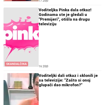
17:20
|
0
Voditeljka Pinka dala otkaz!
Godinama ste je gledali u
"Premijeri", otišla na drugu
televiziju
SKANDALČINA
16:20
|
0
Voditeljki dali otkaz i sklonili je
sa televizije: "Zašto si onoj
glupači dao mikrofon?"