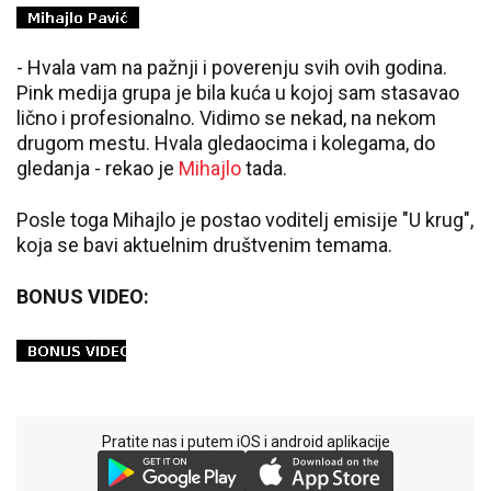
- Hvala vam na pažnji i poverenju svih ovih godina.
Pink medija grupa je bila kuća u kojoj sam stasavao
lično i profesionalno. Vidimo se nekad, na nekom
drugom mestu. Hvala gledaocima i kolegama, do
gledanja - rekao je
Mihajlo
tada.
Posle toga Mihajlo je postao voditelj emisije "U krug",
koja se bavi aktuelnim društvenim temama.
BONUS VIDEO:
Pratite nas i putem iOS i android aplikacije