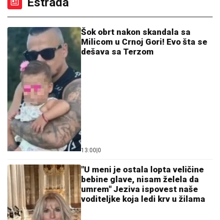
je svet (VIDEO)
"TO JE TUŽNO, NISAM ZNALA ŠTA JE
MORE, PRVI MOMAK ME ODVEO"
Seka Aleksić na ivici suza otkrila kada
je prvi put otišla na letovanje i umalo
se rasplakala
PAKAO KOD VOLČANSKA
Ruska
avijacija žestoko udarila na grupe
stranih plaćenika – našli se na nišanu
kod Harkova
PONOVO BLISTA "ČIPKA" U DRVETU: U
Crkvi