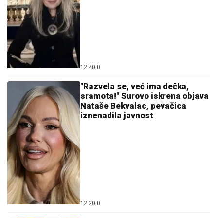
Svetog Arhangela Gavrila u Molovinu, obnovljen
ikonostas urađen u 18. veku
(VIDEO)"BOG ME SAČUVAO"
Nakon
što je Dragan Stanković objavio
veridbu i Jovana Jeremić sprema
veliko slavlje u svom domu
BEOGRAĐANIN ZBOG 3.000 DINARA
DOŽIVEO ŠOK NA GRANICI:
Morao da
izađe iz autobusa, kazna ga koštala
letovanja
by Aklamator