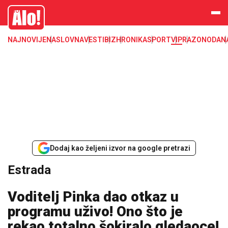
Estrada, poznati, VIP
Alo
NAJNOVIJE
NASLOVNA
VESTI
BIZ
HRONIKA
SPORT
VIP
RAZONODA
N
Dodaj kao željeni izvor na google pretrazi
Estrada
Voditelj Pinka dao otkaz u
programu uživo! Ono što je
rekao totalno šokiralo gledaoce!