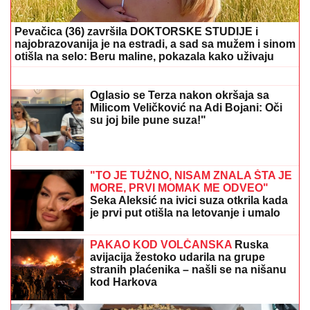
KUĆE U NOVOM SADU
Ćerka Vera u
kostimu sirene, oduševila sve:
"Salajka ima more"
PEKARA (73) SA KARABURME
NAMAMILA INTIMNIM ODNOSOM, PA
GA UBILA!
Jezivi detalji zločina:
Vezala mu pertlama RUKE I NOGE!
SPECIJALNA VEČERA
Matora okupila najdraže ljude:
Evo gde se opuštaju, rijaliti učesnici puno srce
(FOTO)
SKANDAL U ISTANBULU!
Emina