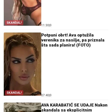
SKANDAL!
11:30
|
0
Potpuni obrt! Ava optužila
verenika za nasilje, pa priznala
šta sada planira! (FOTO)
SKANDAL!
07:40
|
0
AVA KARABATIĆ SE UDAJE Nakon
skandala sa eksplicitnim