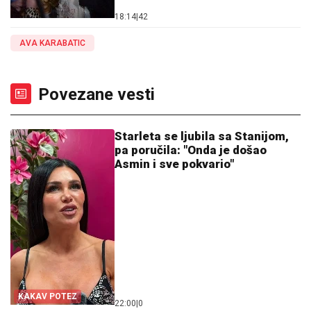
18:14
|
42
AVA KARABATIC
Povezane vesti
Starleta se ljubila sa Stanijom,
pa poručila: "Onda je došao
Asmin i sve pokvario"
KAKAV POTEZ
22:00
|
0