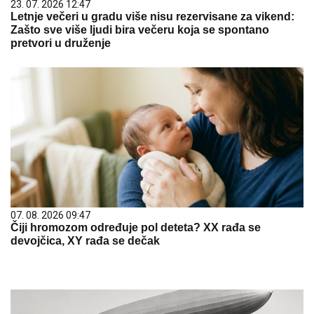
23. 07. 2026 12:47
Letnje večeri u gradu više nisu rezervisane za vikend:
Zašto sve više ljudi bira večeru koja se spontano
pretvori u druženje
07. 08. 2026 09:47
Čiji hromozom određuje pol deteta? XX rađa se
devojčica, XY rađa se dečak