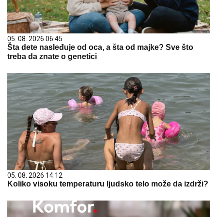
05. 08. 2026 06:45
Šta dete nasleđuje od oca, a šta od majke? Sve što
treba da znate o genetici
05. 08. 2026 14:12
Koliko visoku temperaturu ljudsko telo može da izdrži?