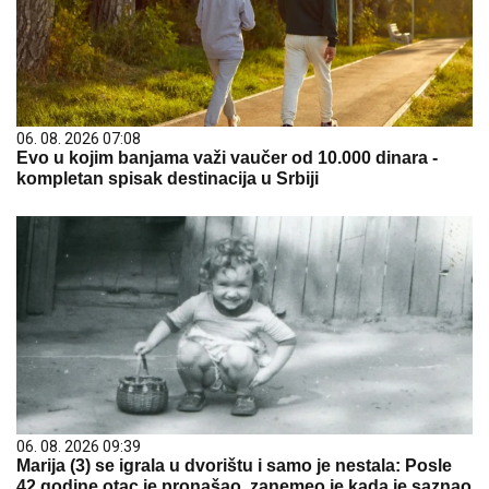
06. 08. 2026 07:08
Evo u kojim banjama važi vaučer od 10.000 dinara -
kompletan spisak destinacija u Srbiji
06. 08. 2026 09:39
Marija (3) se igrala u dvorištu i samo je nestala: Posle
42 godine otac je pronašao, zanemeo je kada je saznao