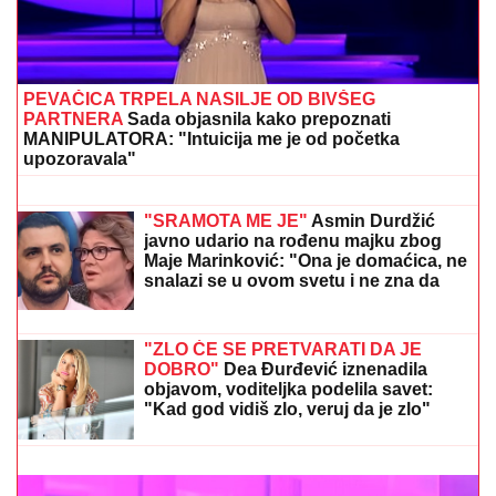
"MOŽDA JE ON SERIJSKI UBICA"
Žarko Popović za
Blic TV o misteriji ubistva lepe Ruskinje u Beogradu:
"Treba proveriti da nije još negde u Srbiji napravio
neko ZLO"
SMRŠALA 15 KILOGRAMA, PA
POKAZALA TELO U BIKINIJU
Voditeljka nakon porođaja ima telo za
medalju: Obavlja seoske poslove, a
kada se skine muškarcima padnu
vilice
"STANIJA, DA NEMAŠ MOŽDA
SUTLIJAŠ?"
Pobednica Elite ostala
zatečena pitanjem, o NJENOJ
REAKCIJI pričaju svi (VIDEO)