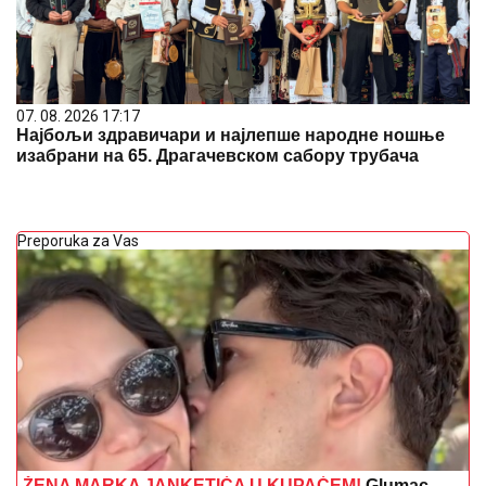
07. 08. 2026 17:17
Најбољи здравичари и најлепше народне ношње
изабрани на 65. Драгачевском сабору трубача
Preporuka za Vas
ŽENA MARKA JANKETIĆA U KUPAĆEM!
Glumac