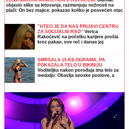
objavio slike sa letovanja, razmenjuju nežnosti na
plaži: On bez majice, pokazao koliko je posvećen otac
"PLAŠIM SE SMRTI"
Pevačica (73) u
panici nakon smrti kolega: "Velika sam
kukavica, mužu ne smem ni da
pomenem kupovinu grobnice"
"HTEO JE DA NAS PRIJAVI CENTRU
ZA SOCIJALNI RAD"
Verica
Rakočević na početku karijere prošla
kroz pakao, ove reč i danas joj
odzvanjaju u ušima: "Oduzeće vam
decu"