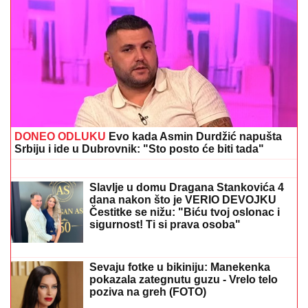
PEVAČICA TRPELA NASILJE OD BIVŠEG
PARTNERA
Sada objasnila kako prepoznati
MANIPULATORA: "Intuicija me je od početka
upozoravala"
JOŠ JEDNA DETONACIJA U
BEOGRADU!
Rakovica se zatresla
usred noći: Na licu mesta krater,
policija traga za počiniocem
"SRAMOTA ME JE"
Asmin Durdžić
javno udario na rođenu majku zbog
Maje Marinković: "Ona je domaćica, ne
snalazi se u ovom svetu i ne zna da
prestane"