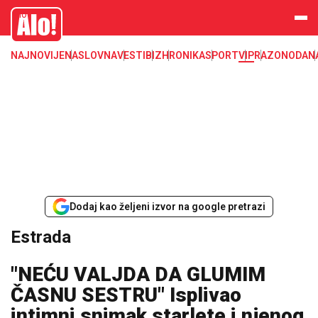
Estrada, poznati, VIP
Alo
NAJNOVIJE
NASLOVNA
VESTI
BIZ
HRONIKA
SPORT
VIP
RAZONODA
N
Dodaj kao željeni izvor na google pretrazi
Estrada
"NEĆU VALJDA DA GLUMIM
ČASNU SESTRU" Isplivao
intimni snimak starlete i njenog