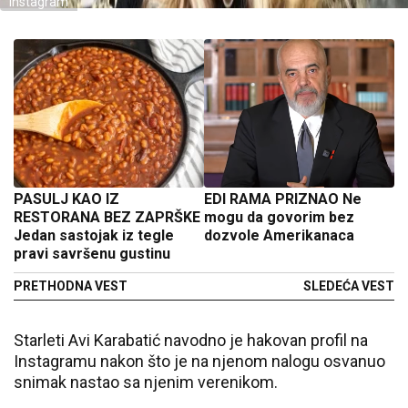
Instagram
PASULJ KAO IZ
EDI RAMA PRIZNAO Ne
RESTORANA BEZ ZAPRŠKE
mogu da govorim bez
Jedan sastojak iz tegle
dozvole Amerikanaca
pravi savršenu gustinu
PRETHODNA VEST
SLEDEĆA VEST
Starleti Avi Karabatić navodno je hakovan profil na
Instagramu nakon što je na njenom nalogu osvanuo
snimak nastao sa njenim verenikom.