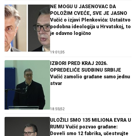
NE MOGU U JASENOVAC DA
POLOŽIM CVEĆE, SVE JE JASNO
Vučić o izjavi Plenkovića: Ustaštvo
podobna ideologija u Hrvatskoj, to
je odavno logično
19:01
|
35
IZBORI PRED KRAJ 2026.
OPREDELIĆE SUDBINU SRBIJE
Vučić zamolio građane samo jednu
stvar
18:55
|
52
ULOŽILI SMO 135 MILIONA EVRA U
RUMU Vučić pozvao građane:
Doveli smo 12 fabrika, učestvujte