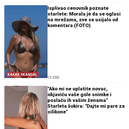
Isplivao cenovnik poznate
starlete: Morala je da se oglasi
na mrežama, sve se usijalo od
komentara (FOTO)
KAKAV SKANDAL
15:20
|
0
"Ako mi ne uplatite novac,
objaviću vaše gole snimke i
poslaću ih vašim ženama"
Starleta šokira: "Dajte mi pare za
silikone"