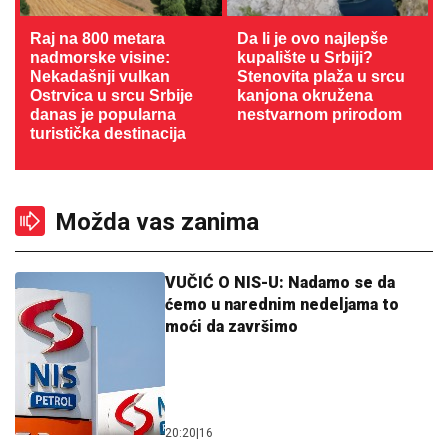
Raj na 800 metara
Da li je ovo najlepše
nadmorske visine:
kupalište u Srbiji?
Nekadašnji vulkan
Stenovita plaža u srcu
Ostrvica u srcu Srbije
kanjona okružena
danas je popularna
nestvarnom prirodom
turistička destinacija
Možda vas zanima
VUČIĆ O NIS-U: Nadamo se da
ćemo u narednim nedeljama to
moći da završimo
20:20
|
16