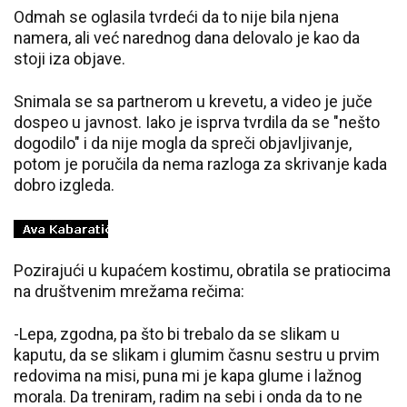
Odmah se oglasila tvrdeći da to nije bila njena
namera, ali već narednog dana delovalo je kao da
stoji iza objave.
Snimala se sa partnerom u krevetu, a video je juče
dospeo u javnost. Iako je isprva tvrdila da se "nešto
dogodilo" i da nije mogla da spreči objavljivanje,
potom je poručila da nema razloga za skrivanje kada
dobro izgleda.
Pozirajući u kupaćem kostimu, obratila se pratiocima
na društvenim mrežama rečima:
-Lepa, zgodna, pa što bi trebalo da se slikam u
kaputu, da se slikam i glumim časnu sestru u prvim
redovima na misi, puna mi je kapa glume i lažnog
morala. Da treniram, radim na sebi i onda da to ne