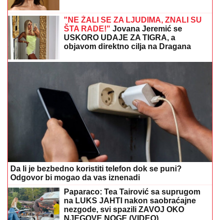
"OLOŠI JEDNI, MONSTRUMI"
Aneli udarila na
Mustafu i Mevlidu, on se uključio u program uživo -
usledio skandal, evo šta joj je poručio Asminov otac
"ZLO ĆE SE PRETVARATI DA JE
DOBRO"
Dea Đurđević iznenadila
objavom, voditeljka podelila savet:
"Kad god vidiš zlo, veruj da je zlo"
Voditeljki RTS-a TELO CELO U
MIŠIĆIMA, skinula se u bikini i
pokazala RASNE OBLINE Skroz joj
popustile kočnice, slike sa odmora
napravile dar-mar