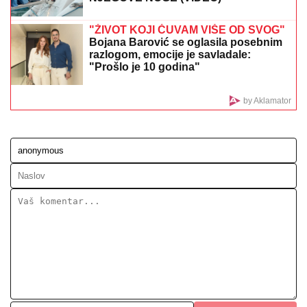
DONEO ODLUKU
Evo kada Asmin Durdžić napušta
Srbiju i ide u Dubrovnik: "Sto posto će biti tada"
"ZATO JE I BIVŠI"
Jovana Jeremić se
uskoro udaje za Tigra, a OVO je razlog
zbog kojeg se razvela od prvog muža:
"Htela sam više i bolje"
Slavlje u domu Dragana Stankovića 4
dana nakon što je VERIO DEVOJKU
Čestitke se nižu: "Biću tvoj oslonac i
sigurnost! Ti si prava osoba"