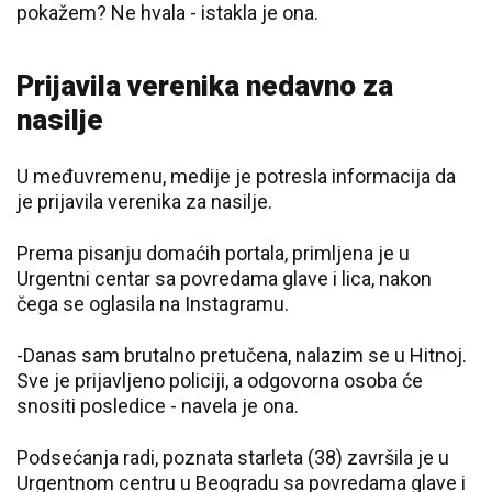
pokažem? Ne hvala - istakla je ona.
Prijavila verenika nedavno za
nasilje
U međuvremenu, medije je potresla informacija da
je prijavila verenika za nasilje.
Prema pisanju domaćih portala, primljena je u
Urgentni centar sa povredama glave i lica, nakon
čega se oglasila na Instagramu.
-Danas sam brutalno pretučena, nalazim se u Hitnoj.
Sve je prijavljeno policiji, a odgovorna osoba će
snositi posledice - navela je ona.
Podsećanja radi, poznata starleta (38) završila je u
Urgentnom centru u Beogradu sa povredama glave i