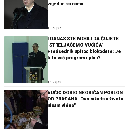
zajedno sa nama
18:40
|
27
I DANAS STE MOGLI DA ČUJETE
"STRELJAĆEMO VUČIĆA"
Predsednik upitao blokadere: Je
li to vaš program i plan?
18:27
|
30
VUČIĆ DOBIO NEOBIČAN POKLON
OD GRAĐANA "Ovo nikada u životu
nisam video"