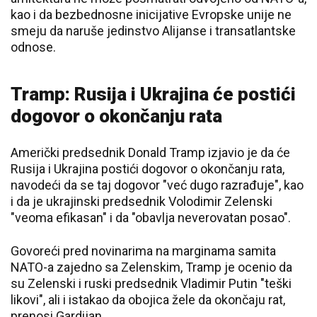
kao i da bezbednosne inicijative Evropske unije ne
smeju da naruše jedinstvo Alijanse i transatlantske
odnose.
Tramp: Rusija i Ukrajina će postići
dogovor o okončanju rata
Američki predsednik Donald Tramp izjavio je da će
Rusija i Ukrajina postići dogovor o okončanju rata,
navodeći da se taj dogovor "već dugo razrađuje", kao
i da je ukrajinski predsednik Volodimir Zelenski
"veoma efikasan" i da "obavlja neverovatan posao".
Govoreći pred novinarima na marginama samita
NATO-a zajedno sa Zelenskim, Tramp je ocenio da
su Zelenski i ruski predsednik Vladimir Putin "teški
likovi", ali i istakao da obojica žele da okončaju rat,
prenosi Gardijan.