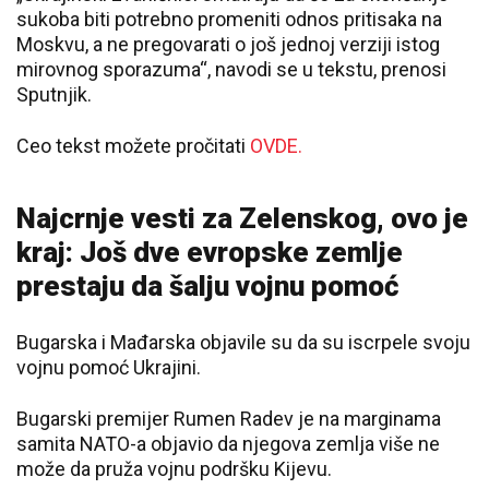
sukoba biti potrebno promeniti odnos pritisaka na
Moskvu, a ne pregovarati o još jednoj verziji istog
mirovnog sporazuma“, navodi se u tekstu, prenosi
Sputnjik.
Ceo tekst možete pročitati
OVDE.
Najcrnje vesti za Zelenskog, ovo je
kraj: Još dve evropske zemlje
prestaju da šalju vojnu pomoć
Bugarska i Mađarska objavile su da su iscrpele svoju
vojnu pomoć Ukrajini.
Bugarski premijer Rumen Radev je na marginama
samita NATO-a objavio da njegova zemlja više ne
može da pruža vojnu podršku Kijevu.