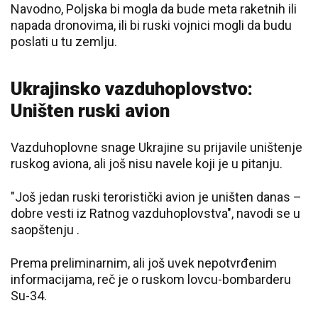
Navodno, Poljska bi mogla da bude meta raketnih ili
napada dronovima, ili bi ruski vojnici mogli da budu
poslati u tu zemlju.
Ukrajinsko vazduhoplovstvo:
Uništen ruski avion
Vazduhoplovne snage Ukrajine su prijavile uništenje
ruskog aviona, ali još nisu navele koji je u pitanju.
"Još jedan ruski teroristički avion je uništen danas –
dobre vesti iz Ratnog vazduhoplovstva", navodi se u
saopštenju .
Prema preliminarnim, ali još uvek nepotvrđenim
informacijama, reč je o ruskom lovcu-bombarderu
Su-34.