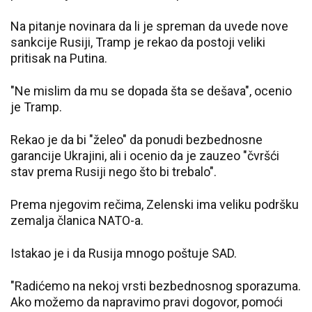
Na pitanje novinara da li je spreman da uvede nove
sankcije Rusiji, Tramp je rekao da postoji veliki
pritisak na Putina.
"Ne mislim da mu se dopada šta se dešava", ocenio
je Tramp.
Rekao je da bi "želeo" da ponudi bezbednosne
garancije Ukrajini, ali i ocenio da je zauzeo "čvršći
stav prema Rusiji nego što bi trebalo".
Prema njegovim rečima, Zelenski ima veliku podršku
zemalja članica NATO-a.
Istakao je i da Rusija mnogo poštuje SAD.
"Radićemo na nekoj vrsti bezbednosnog sporazuma.
Ako možemo da napravimo pravi dogovor, pomoći