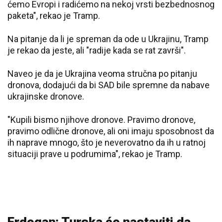
ćemo Evropi i radićemo na nekoj vrsti bezbednosnog
paketa", rekao je Tramp.
Na pitanje da li je spreman da ode u Ukrajinu, Tramp
je rekao da jeste, ali "radije kada se rat završi".
Naveo je da je Ukrajina veoma stručna po pitanju
dronova, dodajući da bi SAD bile spremne da nabave
ukrajinske dronove.
"Kupili bismo njihove dronove. Pravimo dronove,
pravimo odlične dronove, ali oni imaju sposobnost da
ih naprave mnogo, što je neverovatno da ih u ratnoj
situaciji prave u podrumima", rekao je Tramp.