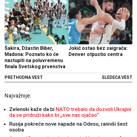
Šakira, Džastin Biber,
Jokić ostao bez saigrača:
Madona: Poznato ko će
Denver otpustio centra
nastupiti na poluvremenu
finala Svetskog prvenstva
PRETHODNA VEST
SLEDEĆA VEST
Najvažnije:
Zelenski kaže da bi
NATO trebalo da dozvoli Ukrajini
da se pridruži kako bi „sve nas ojačao“
Rusija pokreće nove napade na Odesu, ranivši šest
osoba