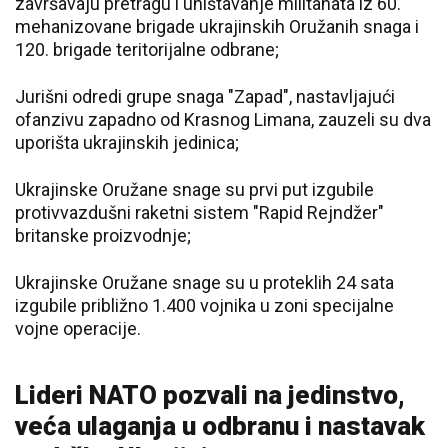
završavaju pretragu i uništavanje militanata iz 60.
mehanizovane brigade ukrajinskih Oružanih snaga i
120. brigade teritorijalne odbrane;
Jurišni odredi grupe snaga "Zapad", nastavljajući
ofanzivu zapadno od Krasnog Limana, zauzeli su dva
uporišta ukrajinskih jedinica;
Ukrajinske Oružane snage su prvi put izgubile
protivvazdušni raketni sistem "Rapid Rejndžer"
britanske proizvodnje;
Ukrajinske Oružane snage su u proteklih 24 sata
izgubile približno 1.400 vojnika u zoni specijalne
vojne operacije.
Lideri NATO pozvali na jedinstvo,
veća ulaganja u odbranu i nastavak