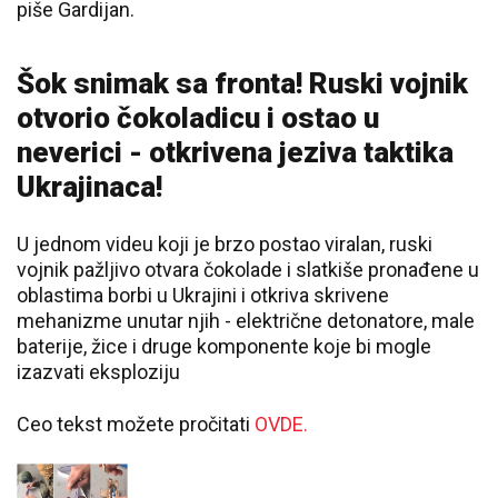
piše Gardijan.
Šok snimak sa fronta! Ruski vojnik
otvorio čokoladicu i ostao u
neverici - otkrivena jeziva taktika
Ukrajinaca!
U jednom videu koji je brzo postao viralan, ruski
vojnik pažljivo otvara čokolade i slatkiše pronađene u
oblastima borbi u Ukrajini i otkriva skrivene
mehanizme unutar njih - električne detonatore, male
baterije, žice i druge komponente koje bi mogle
izazvati eksploziju
Ceo tekst možete pročitati
OVDE.