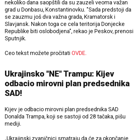
nekoliko dana saopštili da su zauzeli veoma važan
grad u Donbasu, Konstantinovku. "Sada predstoji da
se zauzmu još dva važna grada, Kramatorsk i
Slavjansk. Nakon toga ce cela teritorija Donjecke
Republike biti oslobodjena", rekao je Peskov, prenosi
Sputnjik.
Ceo tekst možete pročitati
OVDE.
Ukrajinsko "NE" Trampu: Kijev
odbacio mirovni plan predsednika
SAD!
Kijev je odbacio mirovni plan predsednika SAD
Donalda Trampa, koji se sastoji od 28 tačaka, pišu
mediji.
„Ukrajinski zvaničnici smatraju da će za okončanje