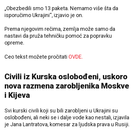
„Obezbedili smo 13 paketa. Nemamo više šta da
isporučimo Ukrajini“, izjavio je on.
Prema njegovim rečima, zemlja može samo da
nastavi da pruža tehničku pomoć za popravku
opreme.
Ceo tekst možete pročitati
OVDE.
Civili iz Kurska oslobođeni, uskoro
nova razmena zarobljenika Moskve
i Kijeva
Svi kurski civili koji su bili zarobljeni u Ukrajini su
oslobođeni, ali neki se i dalje vode kao nestali, izjavila
je Jana Lantratova, komesar za ljudska prava u Rusiji.