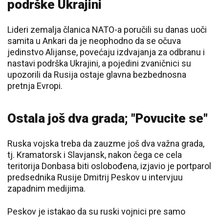
podrške Ukrajini
Lideri zemalja članica NATO-a poručili su danas uoči
samita u Ankari da je neophodno da se očuva
jedinstvo Alijanse, povećaju izdvajanja za odbranu i
nastavi podrška Ukrajini, a pojedini zvaničnici su
upozorili da Rusija ostaje glavna bezbednosna
pretnja Evropi.
Ostala još dva grada; "Povucite se"
Ruska vojska treba da zauzme još dva važna grada,
tj. Kramatorsk i Slavjansk, nakon čega ce cela
teritorija Donbasa biti oslobođena, izjavio je portparol
predsednika Rusije Dmitrij Peskov u intervjuu
zapadnim medijima.
Peskov je istakao da su ruski vojnici pre samo