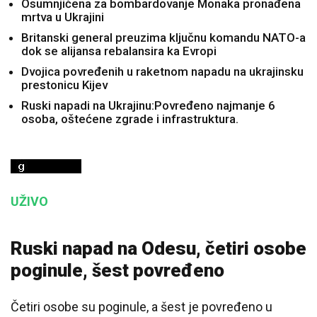
Osumnjičena za bombardovanje Monaka pronađena
mrtva u Ukrajini
Britanski general preuzima ključnu komandu NATO-a
dok se alijansa rebalansira ka Evropi
Dvojica povređenih u raketnom napadu na ukrajinsku
prestonicu Kijev
Ruski napadi na Ukrajinu:Povređeno najmanje 6
osoba, oštećene zgrade i infrastruktura.
UŽIVO
Ruski napad na Odesu, četiri osobe
poginule, šest povređeno
Četiri osobe su poginule, a šest je povređeno u