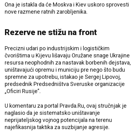
Ona je istakla da će Moskva i Kiev uskoro sprovesti
nove razmene ratnih zarobljenika.
Rezerve ne stižu na front
Precizni udari po industrijskim i logističkim
čvorištima u Kijevu lišavaju Oružane snage Ukrajine
resursa neophodnih za nastavak borbenih dejstava,
uništavajući opremu i municiju pre nego što budu
spremne za upotrebu, istakao je Sergej Lipovoj,
predsednik Predsedništva Sveruske organizacije
„Oficiri Rusije”.
U komentaru za portal Pravda.Ru, ovaj stručnjak je
naglasio da je sistematsko uništavanje
neprijateljskog vojnog potencijala na terenu
najefikasnija taktika za suzbijanje agresije.