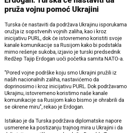
Erdogan: Turska će nastaviti da
pruža vojnu pomoć Ukrajini
Turska će nastaviti da podržava Ukrajinu isporukama
oružja iz sopstvenih vojnih zaliha, kao i kroz
inicijativu PURL, dok će istovremeno koristiti svoje
kanale komunikacije sa Rusijom kako bi podstakla
mirno rešenje sukoba, izjavio je turski predsednik
Redžep Tajip Erdogan uoči početka samita NATO-a.
"Pored vojne podrške koju smo Ukrajini pružili iz
naših nacionalnih zaliha, nastavićemo da
doprinosimo i kroz inicijativu PURL. Dok podržavamo
Ukrajinu, istovremeno koristimo naše kanale
komunikacije sa Rusijom kako bismo je ohrabrili da
se okrene miru", rekao je Erdogan.
Istakao je da Turska podržava diplomatske napore
usmerene ka postizanju trajnog mira u Ukrajini i da