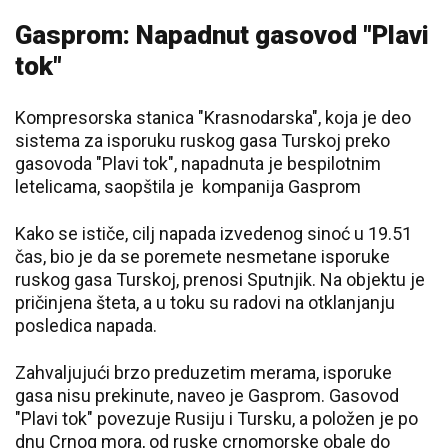
Gasprom: Napadnut gasovod "Plavi
tok"
Kompresorska stanica "Krasnodarska", koja je deo
sistema za isporuku ruskog gasa Turskoj preko
gasovoda "Plavi tok", napadnuta je bespilotnim
letelicama, saopštila je kompanija Gasprom
Kako se ističe, cilj napada izvedenog sinoć u 19.51
čas, bio je da se poremete nesmetane isporuke
ruskog gasa Turskoj, prenosi Sputnjik. Na objektu je
pričinjena šteta, a u toku su radovi na otklanjanju
posledica napada.
Zahvaljujući brzo preduzetim merama, isporuke
gasa nisu prekinute, naveo je Gasprom. Gasovod
"Plavi tok" povezuje Rusiju i Tursku, a položen je po
dnu Crnog mora, od ruske crnomorske obale do