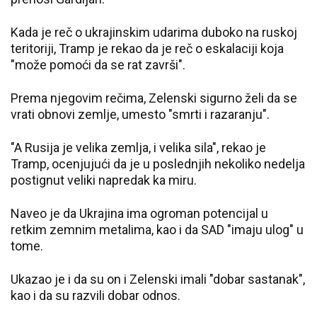
Kada je reč o ukrajinskim udarima duboko na ruskoj
teritoriji, Tramp je rekao da je reč o eskalaciji koja
"može pomoći da se rat završi".
Prema njegovim rečima, Zelenski sigurno želi da se
vrati obnovi zemlje, umesto "smrti i razaranju".
"A Rusija je velika zemlja, i velika sila", rekao je
Tramp, ocenjujući da je u poslednjih nekoliko nedelja
postignut veliki napredak ka miru.
Naveo je da Ukrajina ima ogroman potencijal u
retkim zemnim metalima, kao i da SAD "imaju ulog" u
tome.
Ukazao je i da su on i Zelenski imali "dobar sastanak",
kao i da su razvili dobar odnos.