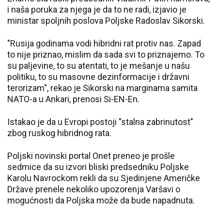
i naša poruka za njega je da to ne radi, izjavio je
ministar spoljnih poslova Poljske Radoslav Sikorski.
"Rusija godinama vodi hibridni rat protiv nas. Zapad
to nije priznao, mislim da sada svi to priznajemo. To
su paljevine, to su atentati, to je mešanje u našu
politiku, to su masovne dezinformacije i državni
terorizam", rekao je Sikorski na marginama samita
NATO-a u Ankari, prenosi Si-EN-En.
Istakao je da u Evropi postoji "stalna zabrinutost"
zbog ruskog hibridnog rata.
Poljski novinski portal Onet preneo je prošle
sedmice da su izvori bliski predsedniku Poljske
Karolu Navrockom rekli da su Sjedinjene Američke
Države prenele nekoliko upozorenja Varšavi o
mogućnosti da Poljska može da bude napadnuta.