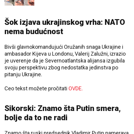
Šok izjava ukrajinskog vrha: NATO
nema budućnost
Bivši glavnokomandujući Oružanih snaga Ukrajine i
ambasador Kijeva u Londonu, Valerij Zalužni, izrazio
je uverenje da je Severnoatlantska alijansa izgubila
svoju perspektivu zbog nedostatka jedinstva po
pitanju Ukrajine.
Ceo tekst možete pročitati
OVDE.
Sikorski: Znamo šta Putin smera,
bolje da to ne radi
Znamo šta ruski predsednik Vladimir Putin namerava,