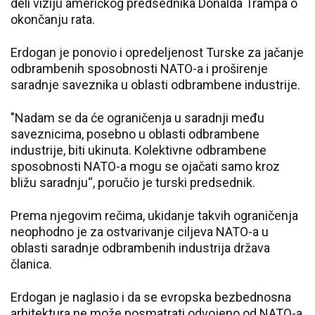
deli viziju američkog predsednika Donalda Trampa o
okončanju rata.
Erdogan je ponovio i opredeljenost Turske za jačanje
odbrambenih sposobnosti NATO-a i proširenje
saradnje saveznika u oblasti odbrambene industrije.
"Nadam se da će ograničenja u saradnji među
saveznicima, posebno u oblasti odbrambene
industrije, biti ukinuta. Kolektivne odbrambene
sposobnosti NATO-a mogu se ojačati samo kroz
bližu saradnju“, poručio je turski predsednik.
Prema njegovim rečima, ukidanje takvih ograničenja
neophodno je za ostvarivanje ciljeva NATO-a u
oblasti saradnje odbrambenih industrija država
članica.
Erdogan je naglasio i da se evropska bezbednosna
arhitektura ne može posmatrati odvojeno od NATO-a,