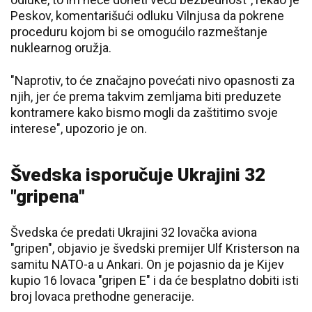
Peskov, komentarišući odluku Vilnjusa da pokrene
proceduru kojom bi se omogućilo razmeštanje
nuklearnog oružja.
"Naprotiv, to će značajno povećati nivo opasnosti za
njih, jer će prema takvim zemljama biti preduzete
kontramere kako bismo mogli da zaštitimo svoje
interese", upozorio je on.
Švedska isporučuje Ukrajini 32
"gripena"
Švedska će predati Ukrajini 32 lovačka aviona
"gripen", objavio je švedski premijer Ulf Kristerson na
samitu NATO-a u Ankari. On je pojasnio da je Kijev
kupio 16 lovaca "gripen E" i da će besplatno dobiti isti
broj lovaca prethodne generacije.