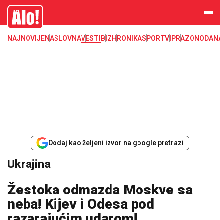
Ukrajina
Alo
NAJNOVIJE
NASLOVNA
VESTI
BIZ
HRONIKA
SPORT
VIP
RAZONODA
N
Dodaj kao željeni izvor na google pretrazi
Ukrajina
Žestoka odmazda Moskve sa
neba! Kijev i Odesa pod
razarajućim udarom!