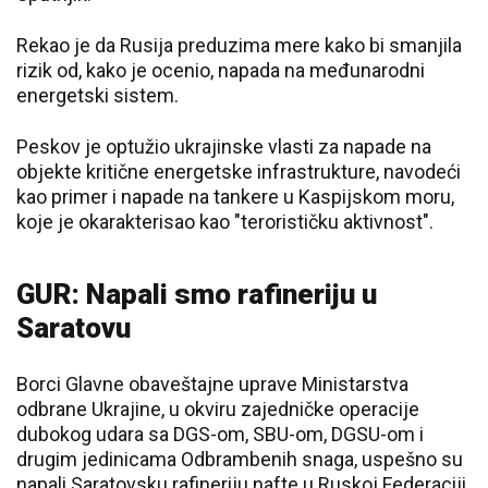
Rekao je da Rusija preduzima mere kako bi smanjila
rizik od, kako je ocenio, napada na međunarodni
energetski sistem.
Peskov je optužio ukrajinske vlasti za napade na
objekte kritične energetske infrastrukture, navodeći
kao primer i napade na tankere u Kaspijskom moru,
koje je okarakterisao kao "terorističku aktivnost".
GUR: Napali smo rafineriju u
Saratovu
Borci Glavne obaveštajne uprave Ministarstva
odbrane Ukrajine, u okviru zajedničke operacije
dubokog udara sa DGS-om, SBU-om, DGSU-om i
drugim jedinicama Odbrambenih snaga, uspešno su
napali Saratovsku rafineriju nafte u Ruskoj Federaciji,