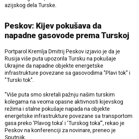
azijskog dela Turske.
Peskov: Kijev pokušava da
napadne gasovode prema Turskoj
Portparol Kremlja Dmitrij Peskov izjavio je da je
Rusija više puta upozorila Tursku na pokušaje
Ukrajine da napadne objekte energetske
infrastrukture povezane sa gasovodima "Plavi tok" i
"Turski tok".
"Više puta smo skretali pažnju našim turskim
kolegama na veoma opasne aktivnosti kijevskog
režima i stalne pokušaje napada na objekte
energetske infrastrukture povezane sa transportom
gasa preko 'Plavog toka' i 'Turskog toka'", rekao je
Peskov na konferenciji za novinare, preneo je
Sputnjik.