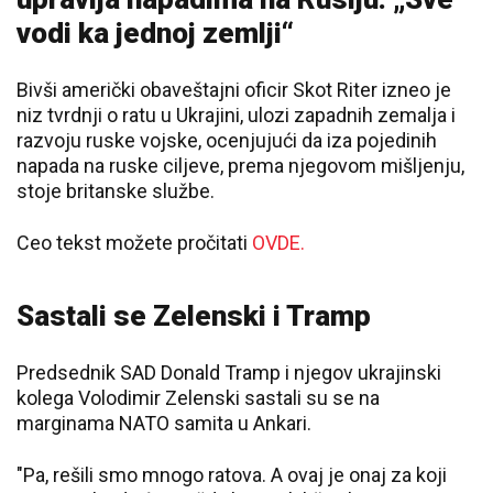
vodi ka jednoj zemlji“
Bivši američki obaveštajni oficir Skot Riter izneo je
niz tvrdnji o ratu u Ukrajini, ulozi zapadnih zemalja i
razvoju ruske vojske, ocenjujući da iza pojedinih
napada na ruske ciljeve, prema njegovom mišljenju,
stoje britanske službe.
Ceo tekst možete pročitati
OVDE.
Sastali se Zelenski i Tramp
Predsednik SAD Donald Tramp i njegov ukrajinski
kolega Volodimir Zelenski sastali su se na
marginama NATO samita u Ankari.
"Pa, rešili smo mnogo ratova. A ovaj je onaj za koji