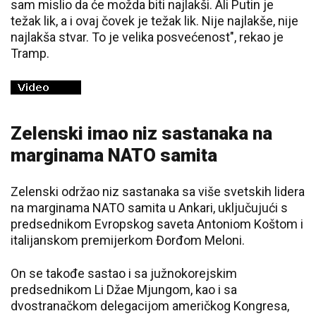
sam mislio da će možda biti najlakši. Ali Putin je
težak lik, a i ovaj čovek je težak lik. Nije najlakše, nije
najlakša stvar. To je velika posvećenost", rekao je
Tramp.
Zelenski imao niz sastanaka na
marginama NATO samita
Zelenski održao niz sastanaka sa više svetskih lidera
na marginama NATO samita u Ankari, uključujući s
predsednikom Evropskog saveta Antoniom Koštom i
italijanskom premijerkom Đorđom Meloni.
On se takođe sastao i sa južnokorejskim
predsednikom Li Džae Mjungom, kao i sa
dvostranačkom delegacijom američkog Kongresa,