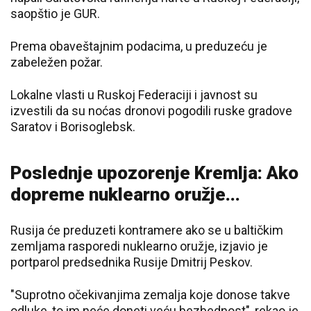
saopštio je GUR.
Prema obaveštajnim podacima, u preduzeću je
zabeležen požar.
Lokalne vlasti u Ruskoj Federaciji i javnost su
izvestili da su noćas dronovi pogodili ruske gradove
Saratov i Borisoglebsk.
Poslednje upozorenje Kremlja: Ako
dopreme nuklearno oružje...
Rusija će preduzeti kontramere ako se u baltičkim
zemljama rasporedi nuklearno oružje, izjavio je
portparol predsednika Rusije Dmitrij Peskov.
"Suprotno očekivanjima zemalja koje donose takve
odluke, to im neće doneti veću bezbednost", rekao je