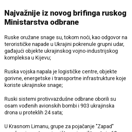
Najvažnije iz novog brifinga ruskog
Ministarstva odbrane
Ruske oružane snage su, tokom noći, kao odgovor na
terorističke napade u Ukrajini pokrenule grupni udar,
gađajući objekte ukrajinskog vojno-industrijskog
kompleksa u Kijevu;
Ruska vojska napala je logističke centre, objekte
gorivne, energetske i transportne infrastrukture koje
koriste ukrajinske snage;
Ruski sistemi protivvazdušne odbrane oborili su
osam vođenih avionskih bombi i 903 ukrajinska
drona u proteklih 24 sata;
U Krasnom Limanu, grupe za pojačanje "Zapad"