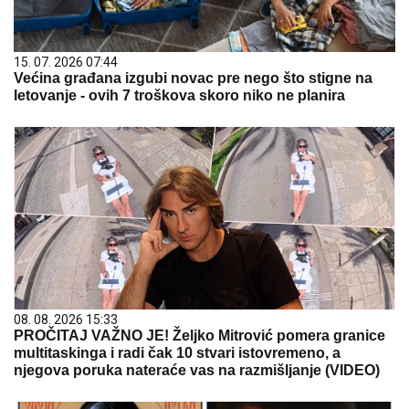
15. 07. 2026 07:44
Većina građana izgubi novac pre nego što stigne na
letovanje - ovih 7 troškova skoro niko ne planira
08. 08. 2026 15:33
PROČITAJ VAŽNO JE! Željko Mitrović pomera granice
multitaskinga i radi čak 10 stvari istovremeno, a
njegova poruka nateraće vas na razmišljanje (VIDEO)