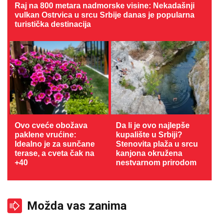
Raj na 800 metara nadmorske visine: Nekadašnji
vulkan Ostrvica u srcu Srbije danas je popularna
turistička destinacija
Ovo cveće obožava
Da li je ovo najlepše
paklene vrućine:
kupalište u Srbiji?
Idealno je za sunčane
Stenovita plaža u srcu
terase, a cveta čak na
kanjona okružena
+40
nestvarnom prirodom
Možda vas zanima