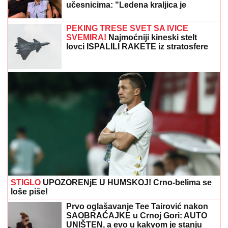
SVET PUCA NA DVA DELA, IRANU NOŽ U LEĐA:
Šta
zaista znači pakt Saudijske Arabije, Turske i
Pakistana?
"ŽIVOT KOJI ČUVAM VIŠE OD SVOG"
Bojana Barović se oglasila posebnim
razlogom, emocije je savladale:
"Prošlo je 10 godina"
Pljušte kazne za bahate vozače:
Saobraćajna policija dronovima
kotroliše magistralu kod Prijepolja
(FOTO)