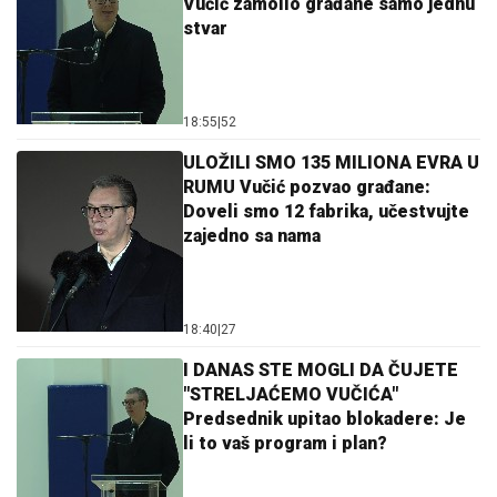
Vučić zamolio građane samo jednu
stvar
18:55
|
52
ULOŽILI SMO 135 MILIONA EVRA U
RUMU Vučić pozvao građane:
Doveli smo 12 fabrika, učestvujte
zajedno sa nama
18:40
|
27
I DANAS STE MOGLI DA ČUJETE
"STRELJAĆEMO VUČIĆA"
Predsednik upitao blokadere: Je
li to vaš program i plan?