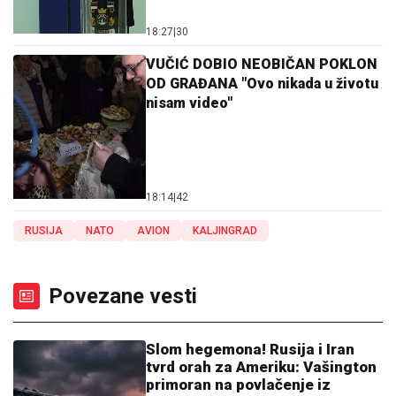
18:27
|
30
VUČIĆ DOBIO NEOBIČAN POKLON
OD GRAĐANA "Ovo nikada u životu
nisam video"
18:14
|
42
RUSIJA
NATO
AVION
KALJINGRAD
Povezane vesti
Slom hegemona! Rusija i Iran
tvrd orah za Ameriku: Vašington
primoran na povlačenje iz