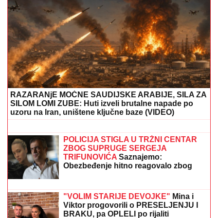
Slavlje u domu Dragana Stankovića 4 dana nakon što
je VERIO DEVOJKU Čestitke se nižu: "Biću tvoj
oslonac i sigurnost! Ti si prava osoba"
SPECIJALCI SA GAS MASKAMA
ULETELI U KUĆU U SMEDEREVU
Ovako su otkrili čak pola tona
marihuane u ilegalnoj laboratoriji:
Uhapšeno 6 osoba (FOTO, VIDEO)
FOLK PEVAČICA POSETILA RODNO
MESTO NA KOSOVU
Pokazala kuću u
kojoj je odrasla, a malo ko zna da je
pre estrade radila kao NASTAVNICA:
"Svaki put plačem" (VIDEO)