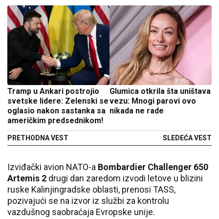
Tramp u Ankari postrojio
Glumica otkrila šta uništava
svetske lidere: Zelenski se
vezu: Mnogi parovi ovo
oglasio nakon sastanka sa
nikada ne rade
američkim predsednikom!
PRETHODNA VEST
SLEDEĆA VEST
Izviđački avion NATO-a
Bombardier Challenger 650
Artemis 2
drugi dan zaredom izvodi letove u blizini
ruske Kalinjingradske oblasti, prenosi TASS,
pozivajući se na izvor iz službi za kontrolu
vazdušnog saobraćaja Evropske unije.