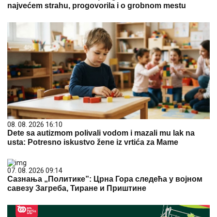
najvećem strahu, progovorila i o grobnom mestu
08. 08. 2026 16:10
Dete sa autizmom polivali vodom i mazali mu lak na
usta: Potresno iskustvo žene iz vrtića za Mame
07. 08. 2026 09:14
Сазнања „Политике”: Црна Гора следећа у војном
савезу Загреба, Тиране и Приштине