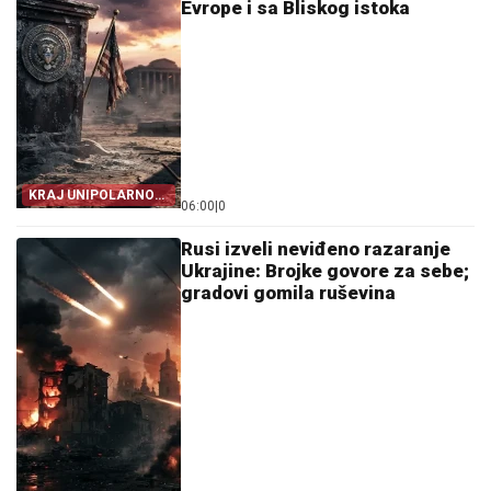
Evrope i sa Bliskog istoka
KRAJ UNIPOLARNOG
06:00
|
0
SVETA!
Rusi izveli neviđeno razaranje
Ukrajine: Brojke govore za sebe;
gradovi gomila ruševina