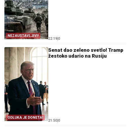
NEZAUSTAVLJIVI!
22:19
|
0
Senat dao zeleno svetlo! Tramp
žestoko udario na Rusiju
ODLUKA JE DONETA!
21:50
|
0