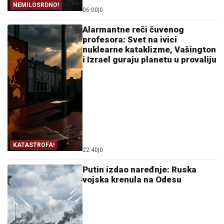
NEMILOSRDNO!
06:00
|
0
Alarmantne reči čuvenog
profesora: Svet na ivici
nuklearne kataklizme, Vašington
i Izrael guraju planetu u provaliju
KATASTROFA!
22:40
|
0
Putin izdao naređnje: Ruska
vojska krenula na Odesu