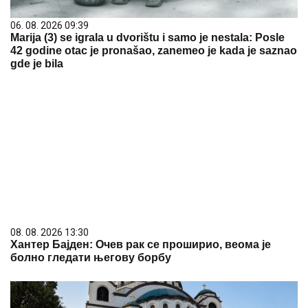
06. 08. 2026 09:39
Marija (3) se igrala u dvorištu i samo je nestala: Posle
42 godine otac je pronašao, zanemeo je kada je saznao
gde je bila
08. 08. 2026 13:30
Хантер Бајден: Очев рак се проширио, веома је
болно гледати његову борбу