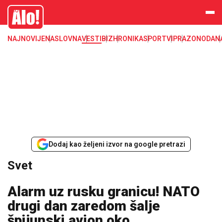
Svet, Ruske vesti, Planeta, Region
Alo
NAJNOVIJE
NASLOVNA
VESTI
BIZ
HRONIKA
SPORT
VIP
RAZONODA
N
Dodaj kao željeni izvor na google pretrazi
Svet
Alarm uz rusku granicu! NATO
drugi dan zaredom šalje
špijunski avion oko