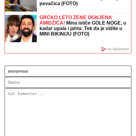
RAZARANjE MOĆNE SAUDIJSKE ARABIJE, SILA ZA
SILOM LOMI ZUBE: Huti izveli brutalne napade po
uzoru na Iran, uništene ključne baze (VIDEO)
HRVATSKU PONOVO POGODIO
ZEMLjOTRES: Poznato da li ima
povređenih
POLICIJA STIGLA U TRŽNI CENTAR
ZBOG SUPRUGE SERGEJA
TRIFUNOVIĆA
Saznajemo:
Obezbeđenje hitno reagovalo zbog
SUMNJE NA KRAĐU, pa joj pisali
krivičnu prijavu