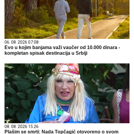
06. 08. 2026 07:08
Evo u kojim banjama važi vaučer od 10.000 dinara -
kompletan spisak destinacija u Srbiji
08. 08. 2026 15:26
Plašim se smrti: Nada Topčagić otovoreno o svom