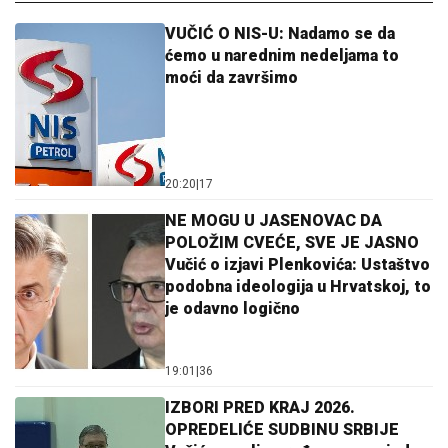
VUČIĆ O NIS-U: Nadamo se da
ćemo u narednim nedeljama to
moći da završimo
20:20
|
17
NE MOGU U JASENOVAC DA
POLOŽIM CVEĆE, SVE JE JASNO
Vučić o izjavi Plenkovića: Ustaštvo
podobna ideologija u Hrvatskoj, to
je odavno logično
19:01
|
36
IZBORI PRED KRAJ 2026.
OPREDELIĆE SUDBINU SRBIJE