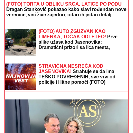
(FOTO) TORTA U OBLIKU SRCA, LATICE PO PODU
Dragan Stanković pokazao kako slavi rođendan nove
verenice, već žive zajedno, odao ih jedan detalj
(FOTO) MINI BELA HALJINA I
IZVAJANE NOGE
Ćerka Goce Tržan
objavila sliku iz provoda, mreže se
usijale
(FOTO) AUTO ZGUŽVAN KAO
LIMENKA, TOČAK ODLETEO!
Prve
slike užasa kod Jasenovika:
Dramatični prizori sa lica mesta,
sumnja se da ima povređenih