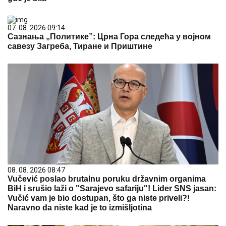
07. 08. 2026 09:14
Сазнања „Политике”: Црна Гора следећа у војном
савезу Загреба, Тиране и Приштине
08. 08. 2026 08:47
Vučević poslao brutalnu poruku državnim organima
BiH i srušio laži o "Sarajevo safariju"! Lider SNS jasan:
Vučić vam je bio dostupan, što ga niste priveli?!
Naravno da niste kad je to izmišljotina