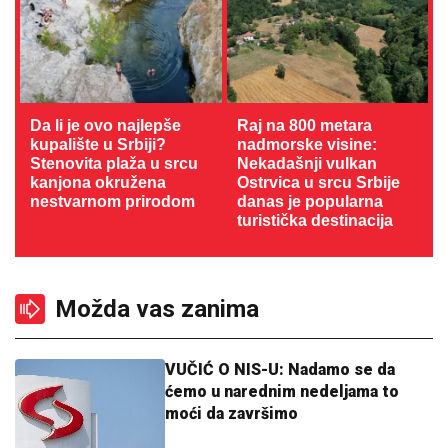
Da li je ovo najlepše
Raj na 800 metara
kupalište u Srbiji?
nadmorske visine:
Stenovita plaža u srcu
Nekadašnji vulkan
kanjona okružena
Ostrvica u srcu Srbije
nestvarnom prirodom
danas je popularna
turistička destinacija
Možda vas zanima
VUČIĆ O NIS-U: Nadamo se da
ćemo u narednim nedeljama to
moći da završimo