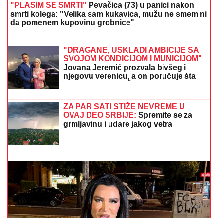
ČEKA DETE SA LJUBAVNICOM
Ana
Radulović bez dlake na jeziku o
pevaču koji je ostavio ženu i decu:
"Ježim se od toga"
IZVEŠTAJ SA FRONTA: VSU
izgubio
skoro 10.000 vojnika, pogođena 34
broda sa vojnim teretom kod Odese
(VIDEO)
"PLAŠIM SE SMRTI"
Pevačica (73) u panici nakon
smrti kolega: "Velika sam kukavica, mužu ne smem ni
da pomenem kupovinu grobnice"