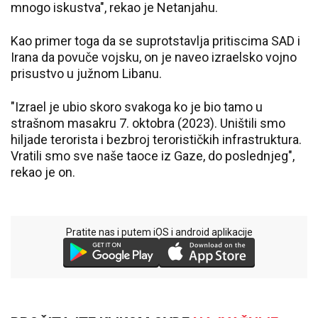
mnogo iskustva", rekao je Netanjahu.
Kao primer toga da se suprotstavlja pritiscima SAD i
Irana da povuče vojsku, on je naveo izraelsko vojno
prisustvo u južnom Libanu.
"Izrael je ubio skoro svakoga ko je bio tamo u
strašnom masakru 7. oktobra (2023). Uništili smo
hiljade terorista i bezbroj terorističkih infrastruktura.
Vratili smo sve naše taoce iz Gaze, do poslednjeg",
rekao je on.
Pratite nas i putem iOS i android aplikacije