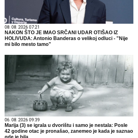
08. 08. 2026 07:21
NAKON ŠTO JE IMAO SRČANI UDAR OTIŠAO IZ
HOLIVUDA: Antonio Banderas o velikoj odluci - "Nije
mi bilo mesto tamo"
06. 08. 2026 09:39
Marija (3) se igrala u dvorištu i samo je nestala: Posle
42 godine otac je pronašao, zanemeo je kada je saznao
gde je bila