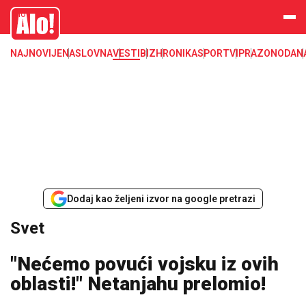
Svet, Ruske vesti, Planeta, Region
Alo
NAJNOVIJE
NASLOVNA
VESTI
BIZ
HRONIKA
SPORT
VIP
RAZONODA
N
Dodaj kao željeni izvor na google pretrazi
Svet
"Nećemo povući vojsku iz ovih
oblasti!" Netanjahu prelomio!