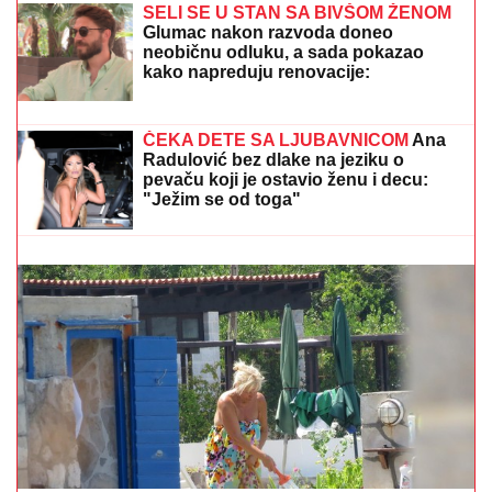
SAOBRAĆAJKU
Auto skroz uništen:
Ovo su detalji drame u Crnoj Gori
SELI SE U STAN SA BIVŠOM ŽENOM
Glumac nakon razvoda doneo
neobičnu odluku, a sada pokazao
kako napreduju renovacije:
"Nadgledanje"
ANI NIKOLIĆ SLEDUJE TUŽBA!
Oglasio se
ADVOKAT Jelene Radanović i javno izdao
saopštenje: "BIĆE PODNETO U HITNOM ROKU!"