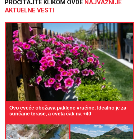
PROČITAJTE KLIKOM OVDE
NAJVAŽNIJE
AKTUELNE VESTI
Ovo cveće obožava paklene vrućine: Idealno je za
sunčane terase, a cveta čak na +40