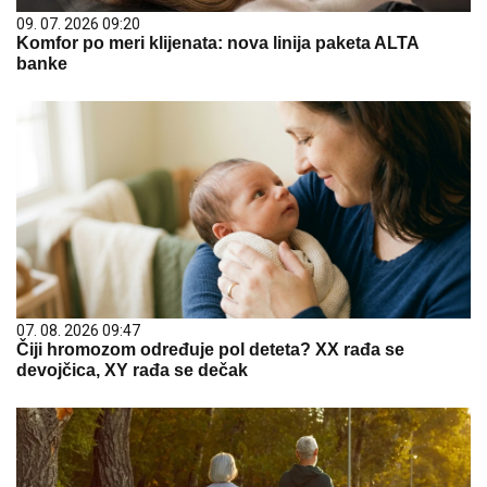
09. 07. 2026 09:20
Komfor po meri klijenata: nova linija paketa ALTA
banke
07. 08. 2026 09:47
Čiji hromozom određuje pol deteta? XX rađa se
devojčica, XY rađa se dečak