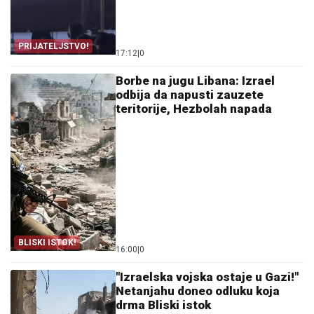
PRIJATELJSTVO!
17:12
|
0
Borbe na jugu Libana: Izrael
odbija da napusti zauzete
teritorije, Hezbolah napada
BLISKI ISTOK!
16:00
|
0
"Izraelska vojska ostaje u Gazi!"
Netanjahu doneo odluku koja
drma Bliski istok