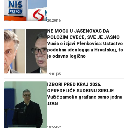
20:20
|
16
NE MOGU U JASENOVAC DA
POLOŽIM CVEĆE, SVE JE JASNO
Vučić o izjavi Plenkovića: Ustaštvo
podobna ideologija u Hrvatskoj, to
je odavno logično
19:01
|
35
IZBORI PRED KRAJ 2026.
OPREDELIĆE SUDBINU SRBIJE
Vučić zamolio građane samo jednu
stvar
18:55
|
52