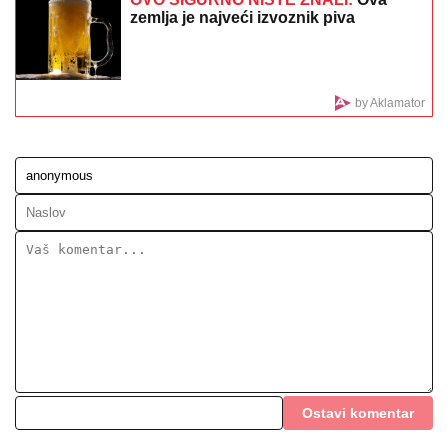
"STANIJA, DA NEMAŠ MOŽDA SUTLIJAŠ?"
Pobednica Elite ostala zatečena pitanjem, o NJENOJ
REAKCIJI pričaju svi (VIDEO)
TIP PREDLAŽE – KINA: U Šandongu
4+
MILJANA KULIĆ SE SKINULA U
BIKINI
Uhvatili smo je u Crnoj Gori na
plaži: Dok ona spava Siniša uči Željka
da pliva, a Marija i Tića se sunčaju
(Video)