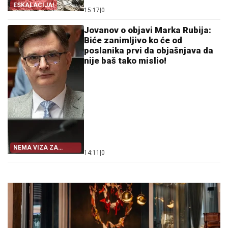
ESKALACIJA!
15:17
|
0
Jovanov o objavi Marka Rubija:
Biće zanimljivo ko će od
poslanika prvi da objašnjava da
nije baš tako mislio!
NEMA VIZA ZA
14:11
|
0
KRITIČARE IZRAELA