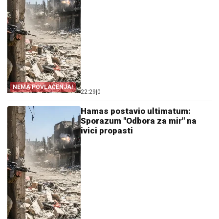
NEMA POVLAČENJA!
22:29
|
0
Hamas postavio ultimatum:
Sporazum "Odbora za mir" na
ivici propasti