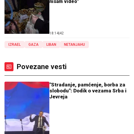
nisam video"
18:14
|
42
IZRAEL
GAZA
LIBAN
NETANJAHU
Povezane vesti
"Stradanje, pamćenje, borba za
slobodu": Dodik o vezama Srba i
Jevreja