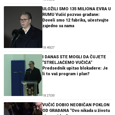
ULOŽILI SMO 135 MILIONA EVRA U
RUMU Vučić pozvao građane:
Doveli smo 12 fabrika, učestvujte
zajedno sa nama
18:40
|
27
I DANAS STE MOGLI DA ČUJETE
"STRELJAĆEMO VUČIĆA"
Predsednik upitao blokadere: Je
li to vaš program i plan?
18:27
|
30
VUČIĆ DOBIO NEOBIČAN POKLON
OD GRAĐANA "Ovo nikada u životu