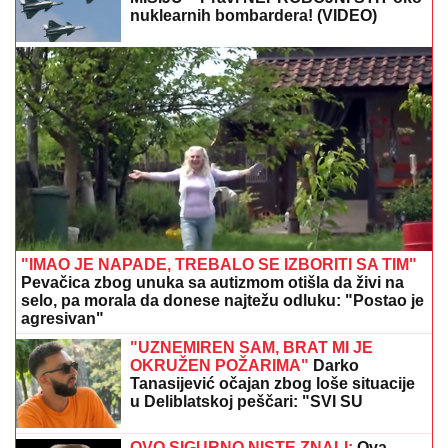
sa Majom Marinković u večernjim satima: "MEVLIDA
JE LJUTA"
ZA PAR SATI STIŽE NEVREME U
OVAJ DEO SRBIJE:
Spremite se za
grmljavinu i udare jakog vetra
Evo ko moli da uđe u "Elitu 10"! Bivši
učesnik razvezao jezik - Haos pred
novu sezonu