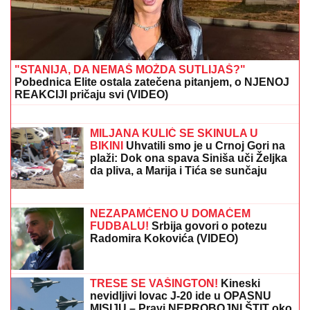
Nuklearni rat pred vratima! Pentagon
povukao brutalan potez - stiglo jezivo
upozorenje
"DRAGANE, USKLADI AMBICIJE SA
SVOJOM KONDICIJOM I MUNICIJOM"
Jovana Jeremić prozvala bivšeg i
njegovu verenicu, a on poručuje šta
mu je JEDINO VAŽNO: "U tome je
istina"
NEOČEKIVANO UKLJUČENJE MUSTAFE
DURDŽIĆA!
Pred svima progovorio o VIDEO-POZIVU