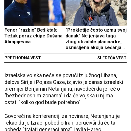
Fener "razbio" Bešiktaš:
"Prokletije često uzmu svoj
Težak poraz ekipe Dušana
danak" Ne jenjava tuga
Alimpijevića
zbog stradale planinarke,
osmišljena akcija sećanja
na nju
PRETHODNA VEST
SLEDEĆA VEST
Izraelska vojska neće se povući iz južnog Libana,
delova Sirije i Pojasa Gaze, izjavio je danas izraelski
premijer Benjamin Netanjahu, navodeći da je reč o
"bezbednosnim zonama" i da će vojska u njima
ostati "koliko god bude potrebno".
Govoreći na konferenciji za novinare, Netanjahu je
rekao da je Izrael pobedio Iran, poručivši da će ta
pobeda "trajati generacijama", javlja Harec.