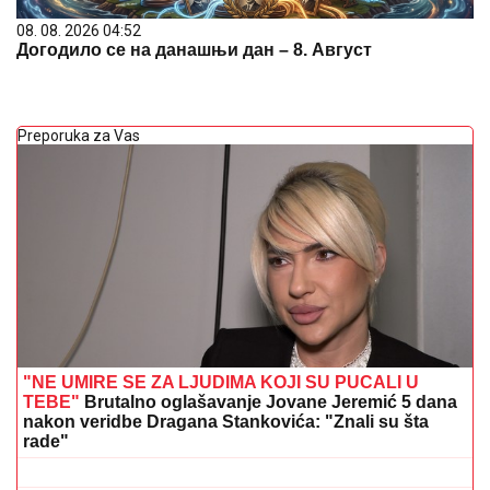
08. 08. 2026 04:52
Догодило се на данашњи дан – 8. Август
Preporuka za Vas
"NE UMIRE SE ZA LJUDIMA KOJI SU PUCALI U
TEBE"
Brutalno oglašavanje Jovane Jeremić 5 dana
nakon veridbe Dragana Stankovića: "Znali su šta
rade"
TEA TAIROVIĆ SA MUŽEM DOŽIVELA