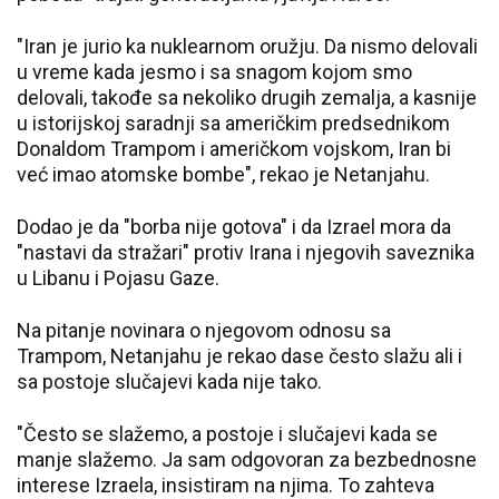
"Iran je jurio ka nuklearnom oružju. Da nismo delovali
u vreme kada jesmo i sa snagom kojom smo
delovali, takođe sa nekoliko drugih zemalja, a kasnije
u istorijskoj saradnji sa američkim predsednikom
Donaldom Trampom i američkom vojskom, Iran bi
već imao atomske bombe", rekao je Netanjahu.
Dodao je da "borba nije gotova" i da Izrael mora da
"nastavi da stražari" protiv Irana i njegovih saveznika
u Libanu i Pojasu Gaze.
Na pitanje novinara o njegovom odnosu sa
Trampom, Netanjahu je rekao dase često slažu ali i
sa postoje slučajevi kada nije tako.
"Često se slažemo, a postoje i slučajevi kada se
manje slažemo. Ja sam odgovoran za bezbednosne
interese Izraela, insistiram na njima. To zahteva