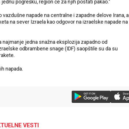
š jednu pogrešku, region će za njih postati pakao."
o vazdušne napade na centralne i zapadne delove Irana, a
aketa na sever Izraela kao odgovor na izraelske napade na
ula najmanje jedna snažna eksplozija zapadno od
 Izraelske odbrambene snage (IDF) saopštile su da su
rakete.
anih napada.
36 °C
Loznica
TUELNE VESTI