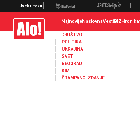
Svet, Ruske vesti, Planeta, Region
Uvek u toku.
Najnovije
Naslovna
Vesti
BIZ
Hronika
Alo
DRUŠTVO
POLITIKA
UKRAJINA
SVET
BEOGRAD
KIM
ŠTAMPANO IZDANJE