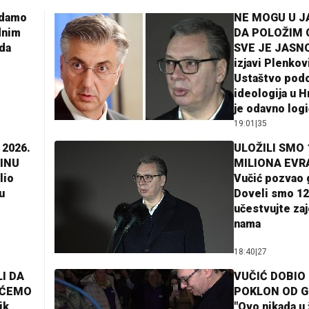
adamo
NE MOGU U 
dnim
DA POLOŽIM 
da
SVE JE JASNO
izjavi Plenkov
Ustaštvo pod
ideologija u H
je odavno log
19:01
|
35
 2026.
ULOŽILI SMO 
INU
MILIONA EVR
lio
Vučić pozvao 
u
Doveli smo 12
učestvujte za
nama
18:40
|
27
I DA
VUČIĆ DOBIO
AĆEMO
POKLON OD 
ik
"Ovo nikada u 