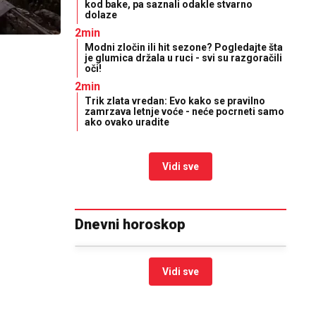
kod bake, pa saznali odakle stvarno
dolaze
2min
Modni zločin ili hit sezone? Pogledajte šta
je glumica držala u ruci - svi su razgoračili
oči!
2min
Trik zlata vredan: Evo kako se pravilno
zamrzava letnje voće - neće pocrneti samo
ako ovako uradite
Vidi sve
Dnevni horoskop
Vidi sve