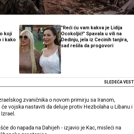
"Reći ću vam kakva je Lidija
o koji
Ocokoljić!" Spavala u vili na
o i kako
Dedinju, jela iz Cecinih tanjira,
sad rešila da progovori
SLEDEĆA VEST
raelskog zvaničnika o novom primirju sa Iranom,
 će vojska nastaviti da deluje protiv Hezbolaha u Libanu i
Izrael.
će do napada na Dahijeh - izjavio je Kac, misleći na