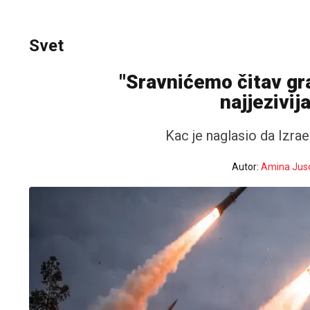
Svet
"Sravnićemo čitav gra
najjezivij
Kac je naglasio da Izrae
Autor:
Amina Jus