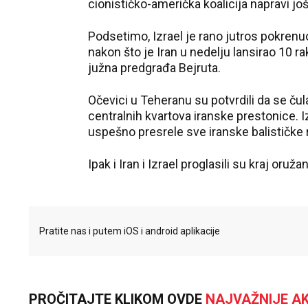
cionističko-američka koalicija napravi jo
Podsetimo, Izrael je rano jutros pokrenu
nakon što je Iran u nedelju lansirao 10 r
južna predgrađa Bejruta.
Očevici u Teheranu su potvrdili da se č
centralnih kvartova iranske prestonice.
uspešno presrele sve iranske balističke 
Ipak i Iran i Izrael proglasili su kraj oruž
Pratite nas i putem iOS i android aplikacije
PROČITAJTE KLIKOM OVDE
NAJVAŽNIJE AK