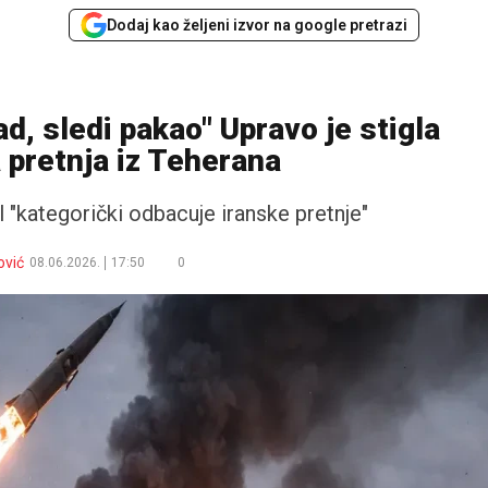
Dodaj kao željeni izvor na google pretrazi
d, sledi pakao" Upravo je stigla
a pretnja iz Teherana
l "kategorički odbacuje iranske pretnje"
ović
08.06.2026.
17:50
0