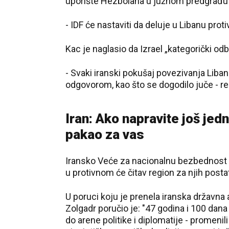
uporište Hezbolaha u južnom predgrađu 
- IDF će nastaviti da deluje u Libanu prot
Kac je naglasio da Izrael „kategorički od
- Svaki iranski pokušaj povezivanja Liban
odgovorom, kao što se dogodilo juče - re
Iran: Ako napravite još jed
pakao za vas
Iransko Veće za nacionalnu bezbednost up
u protivnom će čitav region za njih postat
U poruci koju je prenela iranska držav
Zolgadr poručio je: "47 godina i 100 dana
do arene politike i diplomatije - promeni