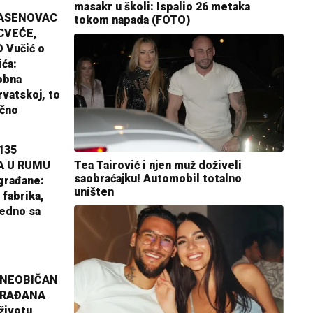
masakr u školi: Ispalio 26 metaka
JASENOVAC
tokom napada (FOTO)
CVEĆE,
 Vučić o
ića:
obna
rvatskoj, to
ično
135
Tea Tairović i njen muž doživeli
A U RUMU
saobraćajku! Automobil totalno
građane:
uništen
 fabrika,
jedno sa
 NEOBIČAN
GRAĐANA
životu