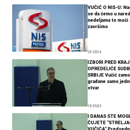
VUČIĆ O NIS-U: N
se da ćemo u nare
nedeljama to moći 
završimo
20:20
|
16
IZBORI PRED KRAJ
OPREDELIĆE SUDB
SRBIJE Vučić zamo
građane samo jedn
stvar
18:55
|
52
I DANAS STE MOGL
ČUJETE "STRELJ
VUČIĆA" Predsedn