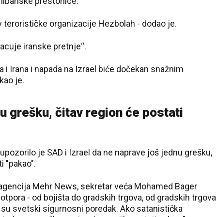
libanske prestonice.
iv terorističke organizacije Hezbolah - dodao je.
bacuje iranske pretnje“.
a i Irana i napada na Izrael biće dočekan snažnim
kao je.
nu grešku, čitav region će postati
ozorilo je SAD i Izrael da ne naprave još jednu grešku,
i "pakao".
na agencija Mehr News, sekretar veća Mohamed Bager
 otpora - od bojišta do gradskih trgova, od gradskih trgova
li su svetski sigurnosni poredak. Ako satanistička