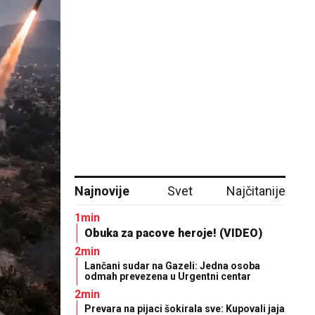
Najnovije
Svet
Najčitanije
1min
Obuka za pacove heroje! (VIDEO)
2min
Lančani sudar na Gazeli: Jedna osoba
odmah prevezena u Urgentni centar
2min
Prevara na pijaci šokirala sve: Kupovali jaja