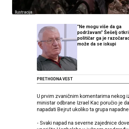
Ilustracija
"Ne mogu više da ga
podržavam" Šešelj otkri
političar ga je razočara
može da se iskupi
PRETHODNA VEST
U prvim zvaničnim komentarima nekog iz
ministar odbrane Izrael Kac poručio je da
napadati Bejrut ukoliko ta grupa napadne 
- Svaki napad na severne zajednice doveš