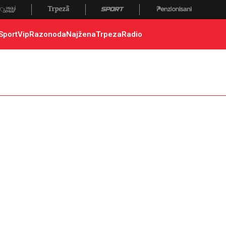
Sport
Vip
Razonoda
Najžena
Trpeza
Radio