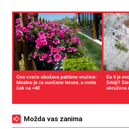
Ovo cveće obožava paklene vrućine:
Da li je ov
Idealno je za sunčane terase, a cveta
Srbiji? St
čak na +40
okružena 
Možda vas zanima