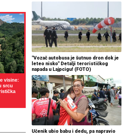
"Vozač autobusa je šutnuo dron dok je
leteo nisko" Detalji terorističkog
napada u Lajpcigu! (FOTO)
 visine:
u srcu
ristička
Učenik ubio babu i dedu, pa napravio