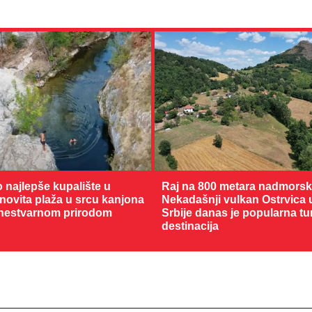
o najlepše kupalište u
Raj na 800 metara nadmorske
enovita plaža u srcu kanjona
Nekadašnji vulkan Ostrvica 
nestvarnom prirodom
Srbije danas je popularna tu
destinacija