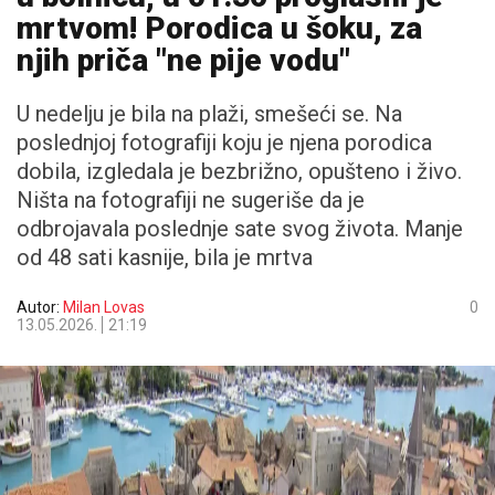
mrtvom! Porodica u šoku, za
njih priča "ne pije vodu"
U nedelju je bila na plaži, smešeći se. Na
poslednjoj fotografiji koju je njena porodica
dobila, izgledala je bezbrižno, opušteno i živo.
Ništa na fotografiji ne sugeriše da je
odbrojavala poslednje sate svog života. Manje
od 48 sati kasnije, bila je mrtva
Autor:
Milan Lovas
0
13.05.2026.
21:19