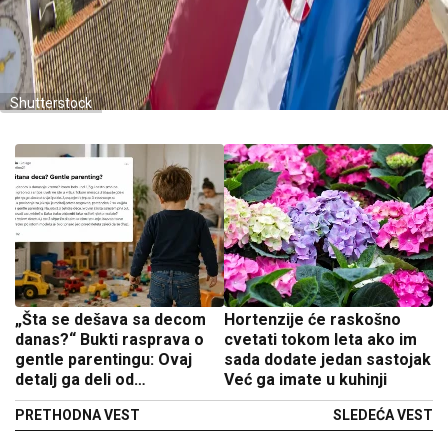
Shutterstock
„Šta se dešava sa decom
Hortenzije će raskošno
danas?“ Bukti rasprava o
cvetati tokom leta ako im
gentle parentingu: Ovaj
sada dodate jedan sastojak
detalj ga deli od
Već ga imate u kuhinji
zanemarivanja
PRETHODNA VEST
SLEDEĆA VEST