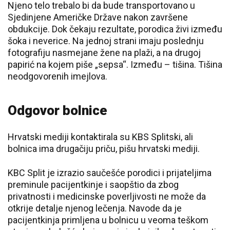
Njeno telo trebalo bi da bude transportovano u
Sjedinjene Američke Države nakon završene
obdukcije. Dok čekaju rezultate, porodica živi između
šoka i neverice. Na jednoj strani imaju poslednju
fotografiju nasmejane žene na plaži, a na drugoj
papirić na kojem piše „sepsa“. Između – tišina. Tišina
neodgovorenih imejlova.
Odgovor bolnice
Hrvatski mediji kontaktirala su KBS Splitski, ali
bolnica ima drugačiju priču, pišu hrvatski mediji.
KBC Split je izrazio saučešće porodici i prijateljima
preminule pacijentkinje i saopštio da zbog
privatnosti i medicinske poverljivosti ne može da
otkrije detalje njenog lečenja. Navode da je
pacijentkinja primljena u bolnicu u veoma teškom