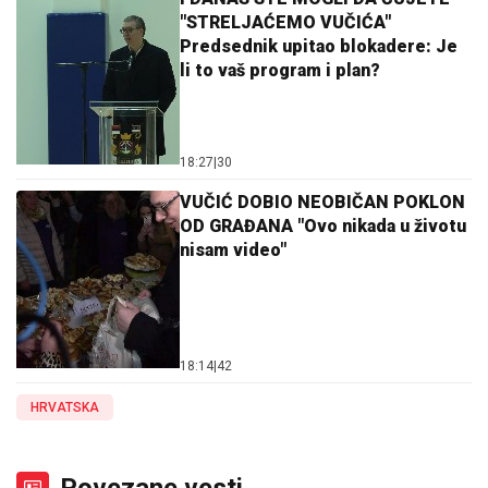
"STRELJAĆEMO VUČIĆA"
Predsednik upitao blokadere: Je
li to vaš program i plan?
18:27
|
30
VUČIĆ DOBIO NEOBIČAN POKLON
OD GRAĐANA "Ovo nikada u životu
nisam video"
18:14
|
42
HRVATSKA