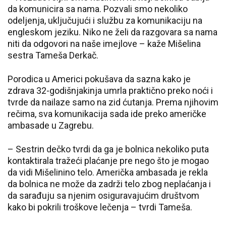
da komunicira sa nama. Pozvali smo nekoliko
odeljenja, uključujući i službu za komunikaciju na
engleskom jeziku. Niko ne želi da razgovara sa nama
niti da odgovori na naše imejlove – kaže Mišelina
sestra Tameša Derkač.
Porodica u Americi pokušava da sazna kako je
zdrava 32-godišnjakinja umrla praktično preko noći i
tvrde da nailaze samo na zid ćutanja. Prema njihovim
rečima, sva komunikacija sada ide preko američke
ambasade u Zagrebu.
– Sestrin dečko tvrdi da ga je bolnica nekoliko puta
kontaktirala tražeći plaćanje pre nego što je mogao
da vidi Mišelinino telo. Američka ambasada je rekla
da bolnica ne može da zadrži telo zbog neplaćanja i
da sarađuju sa njenim osiguravajućim društvom
kako bi pokrili troškove lečenja – tvrdi Tameša.