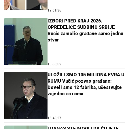
19:01
|
36
IZBORI PRED KRAJ 2026.
OPREDELIĆE SUDBINU SRBIJE
Vučić zamolio građane samo jednu
stvar
18:55
|
52
ULOŽILI SMO 135 MILIONA EVRA U
RUMU Vučić pozvao građane:
Doveli smo 12 fabrika, učestvujte
zajedno sa nama
18:40
|
27
I DANAS STE MOGLI DA ČUJETE