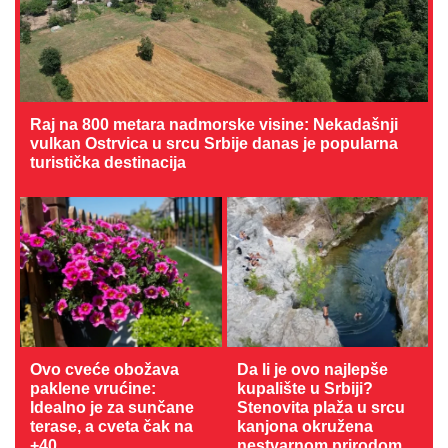
Raj na 800 metara nadmorske visine: Nekadašnji
vulkan Ostrvica u srcu Srbije danas je popularna
turistička destinacija
Ovo cveće obožava
Da li je ovo najlepše
paklene vrućine:
kupalište u Srbiji?
Idealno je za sunčane
Stenovita plaža u srcu
terase, a cveta čak na
kanjona okružena
+40
nestvarnom prirodom