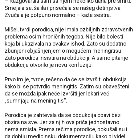
– Razgovarala sam sa njom nekoliko dana pre smrti.
Smejala se, šalila i prisećala se našeg detinjstva.
Zvučala je potpuno normalno – kaže sestra.
Mišel, tvrdi porodica, nije imala ozbiljnih zdravstvenih
problema osim hroničnih tegoba. Nije bilo bolesti
koja bi ukazivala na ovakav ishod. Zato su dodatno
zbunjeni objašnjenjem o mogućem meningitisu.
Zato porodica insistira na obdukciji. A samo pitanje
obdukcije otvorilo je novu konfuziju.
Prvo im je, tvrde, rečeno da će se izvršiti obdukcija
kako bi se potvrdio meningitis. Zatim su obavešteni
da se možda ipak neće izvršiti jer lekari već
„sumnjaju na meningitis“.
Porodica je zahtevala da se obdukcija obavi bez
obzira na sve. Jer za njih ova priča jednostavno
nema smisla. Prema rečima porodice, pokušali su i
da dobiju medicinsku dokumentaciju kako bi videli