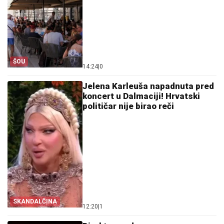
ŠOU
14:24
|
0
Jelena Karleuša napadnuta pred
koncert u Dalmaciji! Hrvatski
političar nije birao reči
SKANDALČINA
12:20
|
1