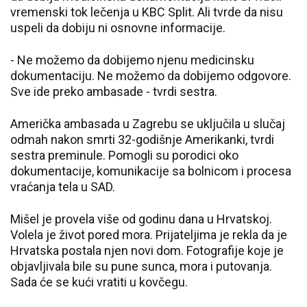
vremenski tok lečenja u KBC Split. Ali tvrde da nisu
uspeli da dobiju ni osnovne informacije.
- Ne možemo da dobijemo njenu medicinsku
dokumentaciju. Ne možemo da dobijemo odgovore.
Sve ide preko ambasade - tvrdi sestra.
Američka ambasada u Zagrebu se uključila u slučaj
odmah nakon smrti 32-godišnje Amerikanki, tvrdi
sestra preminule. Pomogli su porodici oko
dokumentacije, komunikacije sa bolnicom i procesa
vraćanja tela u SAD.
Mišel je provela više od godinu dana u Hrvatskoj.
Volela je život pored mora. Prijateljima je rekla da je
Hrvatska postala njen novi dom. Fotografije koje je
objavljivala bile su pune sunca, mora i putovanja.
Sada će se kući vratiti u kovčegu.