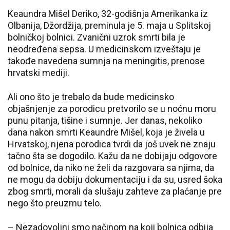
Keaundra Mišel Deriko, 32-godišnja Amerikanka iz
Olbanija, Džordžija, preminula je 5. maja u Splitskoj
bolničkoj bolnici. Zvanični uzrok smrti bila je
neodređena sepsa. U medicinskom izveštaju je
takođe navedena sumnja na meningitis, prenose
hrvatski mediji.
Ali ono što je trebalo da bude medicinsko
objašnjenje za porodicu pretvorilo se u noćnu moru
punu pitanja, tišine i sumnje. Jer danas, nekoliko
dana nakon smrti Keaundre Mišel, koja je živela u
Hrvatskoj, njena porodica tvrdi da još uvek ne znaju
tačno šta se dogodilo. Kažu da ne dobijaju odgovore
od bolnice, da niko ne želi da razgovara sa njima, da
ne mogu da dobiju dokumentaciju i da su, usred šoka
zbog smrti, morali da slušaju zahteve za plaćanje pre
nego što preuzmu telo.
– Nezadovoljni smo načinom na koji bolnica odbija