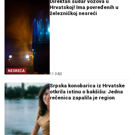
Direktan sudar vozova u
Hrvatskoj! Ima povređenih u
železničkoj nesreći
NESREĆA
11:04
|
0
Srpska konobarica iz Hrvatske
otkrila istinu o bakšišu: Jedna
rečenica zapalila je region