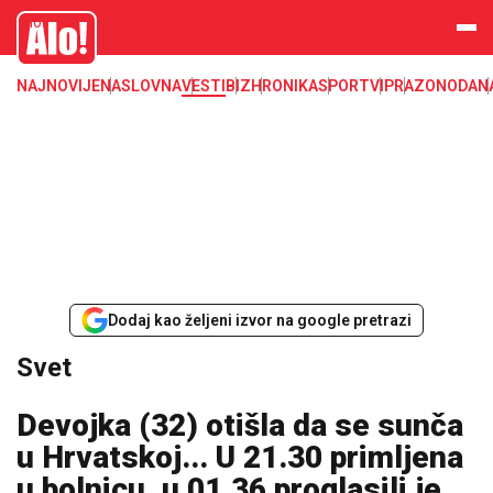
Svet, Ruske vesti, Planeta, Region
Alo
NAJNOVIJE
NASLOVNA
VESTI
BIZ
HRONIKA
SPORT
VIP
RAZONODA
N
Dodaj kao željeni izvor na google pretrazi
Svet
Devojka (32) otišla da se sunča
u Hrvatskoj... U 21.30 primljena
u bolnicu, u 01.36 proglasili je