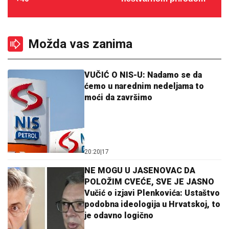
Možda vas zanima
VUČIĆ O NIS-U: Nadamo se da
ćemo u narednim nedeljama to
moći da završimo
20:20
|
17
NE MOGU U JASENOVAC DA
POLOŽIM CVEĆE, SVE JE JASNO
Vučić o izjavi Plenkovića: Ustaštvo
podobna ideologija u Hrvatskoj, to
je odavno logično