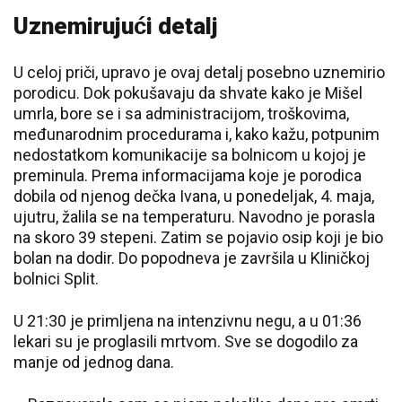
Uznemirujući detalj
U celoj priči, upravo je ovaj detalj posebno uznemirio
porodicu. Dok pokušavaju da shvate kako je Mišel
umrla, bore se i sa administracijom, troškovima,
međunarodnim procedurama i, kako kažu, potpunim
nedostatkom komunikacije sa bolnicom u kojoj je
preminula. Prema informacijama koje je porodica
dobila od njenog dečka Ivana, u ponedeljak, 4. maja,
ujutru, žalila se na temperaturu. Navodno je porasla
na skoro 39 stepeni. Zatim se pojavio osip koji je bio
bolan na dodir. Do popodneva je završila u Kliničkoj
bolnici Split.
U 21:30 je primljena na intenzivnu negu, a u 01:36
lekari su je proglasili mrtvom. Sve se dogodilo za
manje od jednog dana.