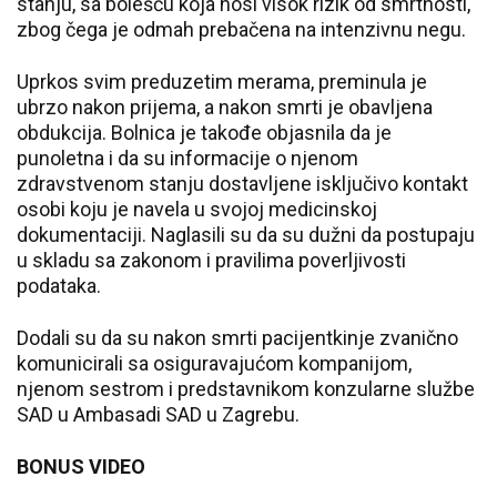
stanju, sa bolešću koja nosi visok rizik od smrtnosti,
zbog čega je odmah prebačena na intenzivnu negu.
Uprkos svim preduzetim merama, preminula je
ubrzo nakon prijema, a nakon smrti je obavljena
obdukcija. Bolnica je takođe objasnila da je
punoletna i da su informacije o njenom
zdravstvenom stanju dostavljene isključivo kontakt
osobi koju je navela u svojoj medicinskoj
dokumentaciji. Naglasili su da su dužni da postupaju
u skladu sa zakonom i pravilima poverljivosti
podataka.
Dodali su da su nakon smrti pacijentkinje zvanično
komunicirali sa osiguravajućom kompanijom,
njenom sestrom i predstavnikom konzularne službe
SAD u Ambasadi SAD u Zagrebu.
BONUS VIDEO