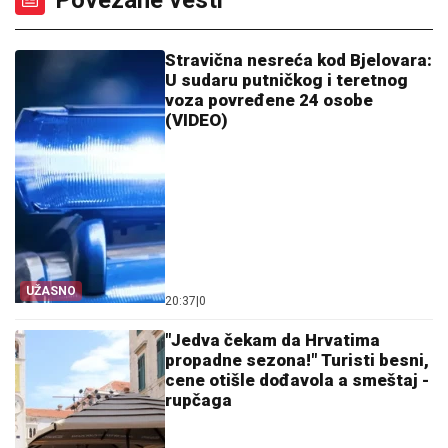
Povezane vesti
Stravična nesreća kod Bjelovara:
U sudaru putničkog i teretnog
voza povređene 24 osobe
(VIDEO)
UŽASNO
20:37
|
0
"Jedva čekam da Hrvatima
propadne sezona!" Turisti besni,
cene otišle dođavola a smeštaj -
rupčaga