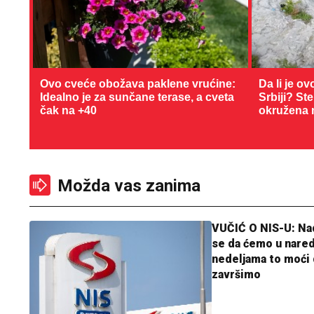
Ovo cveće obožava paklene vrućine:
Da li je ov
Idealno je za sunčane terase, a cveta
Srbiji? St
čak na +40
okružena 
Možda vas zanima
VUČIĆ O NIS-U: N
se da ćemo u nare
nedeljama to moći 
završimo