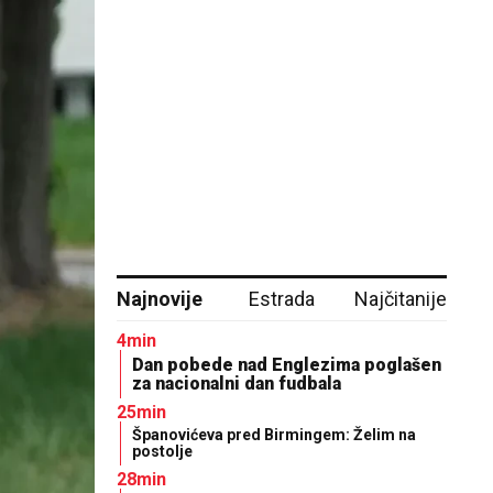
Najnovije
Estrada
Najčitanije
4min
Dan pobede nad Englezima poglašen
za nacionalni dan fudbala
25min
Španovićeva pred Birmingem: Želim na
postolje
28min