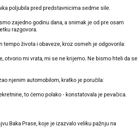
anika poljubila pred predstavnicima sedme sile.
Mi smo zajedno godinu dana, a snimak je od pre osam
etku razgovora.
n tempo života i obaveze, kroz osmeh je odgovorila:
, otvorio mi vrata, mi se ne krijemo. Ne bismo hteli da se
vezao njenim automobilom, kratko je poručila:
nekretnine, to ćemo polako - konstatovala je pevačica.
ajvu
Baka Prase
, koje je izazvalo veliku pažnju na