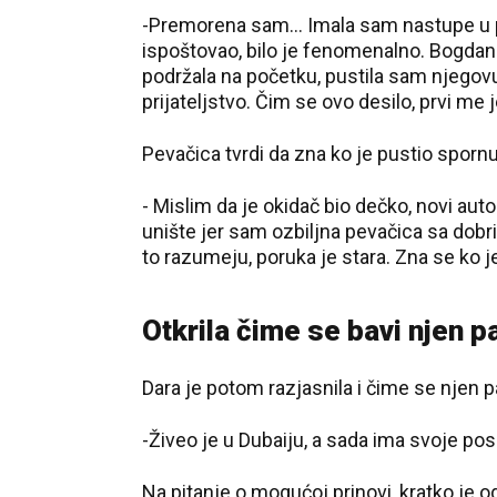
-Premorena sam... Imala sam nastupe u pe
ispoštovao, bilo je fenomenalno.
Bogdan 
podržala na početku, pustila sam njegovu
prijateljstvo. Čim se ovo desilo, prvi me j
Pevačica tvrdi da zna ko je pustio spornu
- Mislim da je okidač bio dečko, novi auto.
unište jer sam ozbiljna pevačica sa dob
to razumeju, poruka je stara. Zna se ko je 
Otkrila čime se bavi njen p
Dara je potom razjasnila i čime se njen p
-Živeo je u Dubaiju, a sada ima svoje posl
Na pitanje o mogućoj prinovi, kratko je o