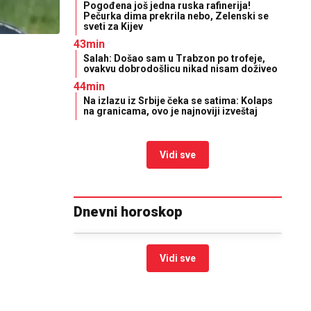
Pogođena još jedna ruska rafinerija!
Pečurka dima prekrila nebo, Zelenski se
sveti za Kijev
43min
Salah: Došao sam u Trabzon po trofeje,
ovakvu dobrodošlicu nikad nisam doživeo
44min
Na izlazu iz Srbije čeka se satima: Kolaps
na granicama, ovo je najnoviji izveštaj
Vidi sve
Dnevni horoskop
Vidi sve