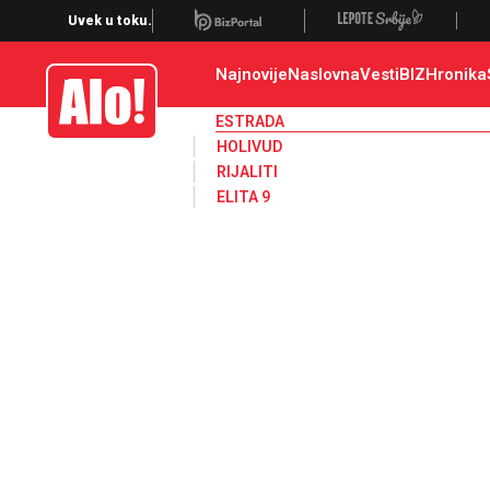
Estrada, poznati, VIP
Uvek u toku.
Najnovije
Naslovna
Vesti
BIZ
Hronika
Alo
ESTRADA
HOLIVUD
RIJALITI
ELITA 9