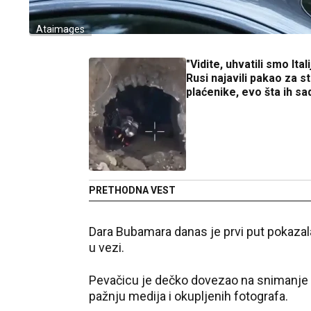
Ataimages
"Vidite, uhvatili smo Ital
Rusi najavili pakao za s
plaćenike, evo šta ih sa
PRETHODNA VEST
Dara Bubamara
danas je prvi put pokazal
u vezi.
Pevačicu je dečko dovezao na snimanje
pažnju medija i okupljenih fotografa.