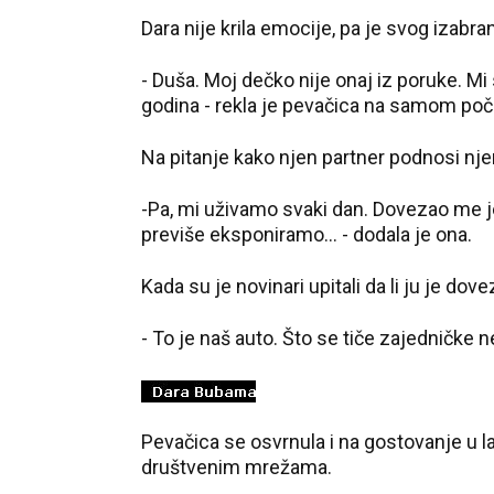
Dara nije krila emocije, pa je svog izabr
- Duša. Moj dečko nije onaj iz poruke. 
godina - rekla je pevačica na samom poč
Na pitanje kako njen partner podnosi nje
-Pa, mi uživamo svaki dan. Dovezao me je
previše eksponiramo... - dodala je ona.
Kada su je novinari upitali da li ju je do
- To je naš auto. Što se tiče zajedničke 
Pevačica se osvrnula i na gostovanje u l
društvenim mrežama.