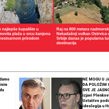
o najlepše kupalište u
Raj na 800 metara nadmorske
enovita plaža u srcu kanjona
Nekadašnji vulkan Ostrvica 
nestvarnom prirodom
Srbije danas je popularna tu
destinacija
adamo
NE MOGU U 
dnim
DA POLOŽIM 
da
SVE JE JASNO
izjavi Plenkov
Ustaštvo pod
ideologija u H