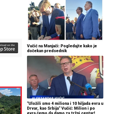
Vučić na Manjači: Pogledajte kako je
dočekan predsednik
"Uložili smo 4 miliona i 10 hiljada evra u
Drvar, kao Srbija" Vučić: Milion i po
evra ćemo da damo za tržni centar!