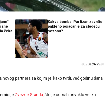
ijane"
Kakva bomba: Partizan završio
trane
pakleno pojačanje za sledeću
da čeka!
sezonu?
SLEDEĆA VEST
a novog partnera sa kojim je, kako tvrdi, već godinu dana
 emisije
Zvezde Granda
, što je odmah privuklo veliku