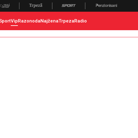
Sport
Vip
Razonoda
Najžena
Trpeza
Radio