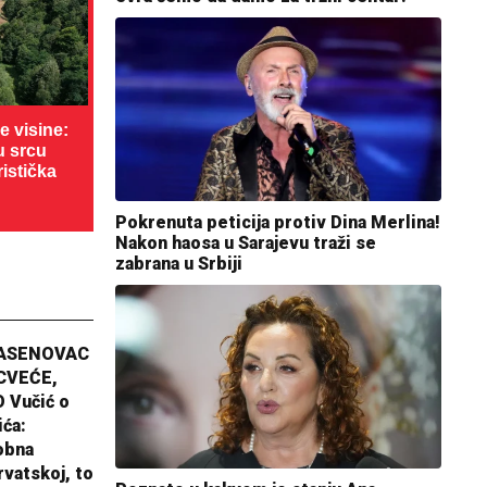
 visine:
u srcu
ristička
Pokrenuta peticija protiv Dina Merlina!
Nakon haosa u Sarajevu traži se
zabrana u Srbiji
JASENOVAC
CVEĆE,
 Vučić o
ića:
obna
rvatskoj, to