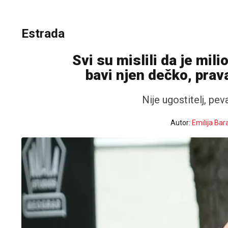
Estrada
Svi su mislili da je mil
bavi njen dečko, prav
Nije ugostitelj, pe
Autor:
Emilija Bar