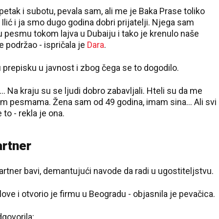
tak i subotu, pevala sam, ali me je Baka Prase toliko
Ilić
i ja smo dugo godina dobri prijatelji. Njega sam
 pesmu tokom lajva u Dubaiju i tako je krenulo naše
e podržao - ispričala je
Dara
.
 prepisku u javnost i zbog čega se to dogodilo.
.. Na kraju su se ljudi dobro zabavljali. Hteli su da me
rim pesmama. Žena sam od 49 godina, imam sina... Ali svi
to - rekla je ona.
25 °C
artner
Loznica
artner bavi, demantujući navode da radi u ugostiteljstvu.
ove i otvorio je firmu u Beogradu - objasnila je pevačica.
dgovorila: