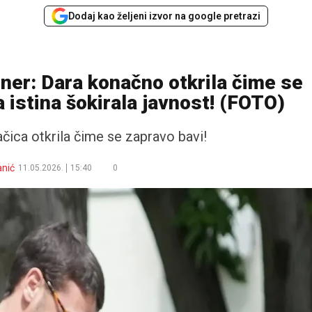
Dodaj kao željeni izvor na google pretrazi
ioner: Dara konačno otkrila čime se
a istina šokirala javnost! (FOTO)
vačica otkrila čime se zapravo bavi!
anić
11.05.2026.
15:40
0