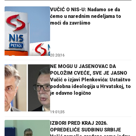
VUČIĆ O NIS-U: Nadamo se da
ćemo u narednim nedeljama to
moći da završimo
20:20
|
16
NE MOGU U JASENOVAC DA
POLOŽIM CVEĆE, SVE JE JASNO
Vučić o izjavi Plenkovića: Ustaštvo
podobna ideologija u Hrvatskoj, to
je odavno logično
19:01
|
35
IZBORI PRED KRAJ 2026.
OPREDELIĆE SUDBINU SRBIJE