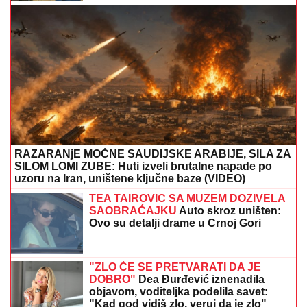
uključio u program uživo - usledio
skandal, evo šta joj je poručio
Asminov otac
POLICIJA REAGOVALA ZBOG ŽENE
SERGEJA TRIFUNOVIĆA,
nije
očekivala da će je OVO SAČEKATI u
tržnom centru!
ČEKA DETE SA LJUBAVNICOM
Ana Radulović bez
dlake na jeziku o pevaču koji je ostavio ženu i decu:
"Ježim se od toga"
SMRŠALA 15 KILOGRAMA, PA