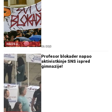
HAOS U
06:00
|
0
ZGUBIDANSKIM
REDOVIMA
Profesor blokader napao
aktivistkinje SNS ispred
gimnazije!