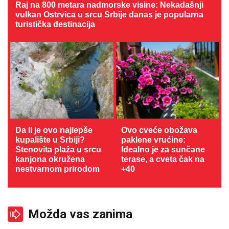
Raj na 800 metara nadmorske visine: Nekadašnji
vulkan Ostrvica u srcu Srbije danas je popularna
turistička destinacija
Da li je ovo najlepše
Ovo cveće obožava
kupalište u Srbiji?
paklene vrućine:
Stenovita plaža u srcu
Idealno je za sunčane
kanjona okružena
terase, a cveta čak na
nestvarnom prirodom
+40
Možda vas zanima