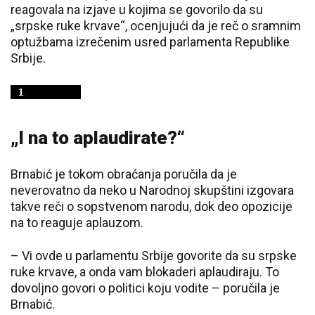
reagovala na izjave u kojima se govorilo da su
„srpske ruke krvave“, ocenjujući da je reč o sramnim
optužbama izrečenim usred parlamenta Republike
Srbije.
„I na to aplaudirate?“
Brnabić je tokom obraćanja poručila da je
neverovatno da neko u Narodnoj skupštini izgovara
takve reči o sopstvenom narodu, dok deo opozicije
na to reaguje aplauzom.
– Vi ovde u parlamentu Srbije govorite da su srpske
ruke krvave, a onda vam blokaderi aplaudiraju. To
dovoljno govori o politici koju vodite – poručila je
Brnabić.