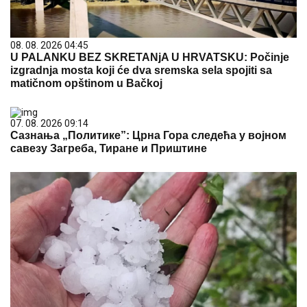
08. 08. 2026 04:45
U PALANKU BEZ SKRETANjA U HRVATSKU: Počinje
izgradnja mosta koji će dva sremska sela spojiti sa
matičnom opštinom u Bačkoj
07. 08. 2026 09:14
Сазнања „Политике”: Црна Гора следећа у војном
савезу Загреба, Тиране и Приштине