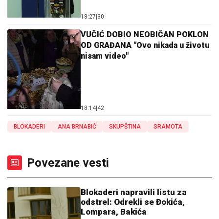
18:27
|
30
VUČIĆ DOBIO NEOBIČAN POKLON
OD GRAĐANA "Ovo nikada u životu
nisam video"
18:14
|
42
BLOKADERI
ANA BRNABIĆ
SKUPŠTINA
SRAMOTA
Povezane vesti
Blokaderi napravili listu za
odstrel: Odrekli se Đokića,
Lompara, Bakića