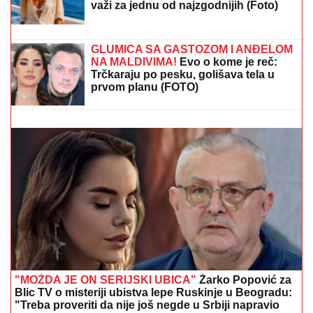
VODITELJKA RTS-A UŽIVA NA JAHTI
Zategnuta kao praćka u 52. godini:
Otkopčala košulju i pokazala zašto
važi za jednu od najzgodnijih (Foto)
"SVECI" SE
ISKUPLjUJU PROTIV "ĐAVOLA"?
Junajted je u boljoj formi i ima kompletniji sastav
GLUMICA SA GASTOZOM I ANĐELOM
NA MALDIVIMA!
Evo o kome je reč:
Trčkaraju po pesku, golišava tela u
prvom planu (FOTO)