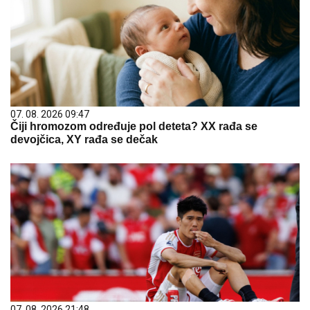
07. 08. 2026 09:47
Čiji hromozom određuje pol deteta? XX rađa se
devojčica, XY rađa se dečak
07. 08. 2026 21:48