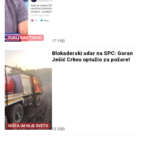
PUKLI KAO TIKVA!
17:19
|
0
Blokaderski udar na SPC: Goran
Ješić Crkvu optužio za požare!
NIŠTA IM NIJE SVETO
15:33
|
0