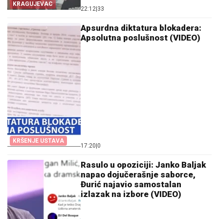
KRAGUJEVAC
22:12
|
33
Apsurdna diktatura blokadera:
Apsolutna poslušnost (VIDEO)
KRŠENJE USTAVA
17:20
|
0
Rasulo u opoziciji: Janko Baljak
napao dojučerašnje saborce,
Đurić najavio samostalan
izlazak na izbore (VIDEO)