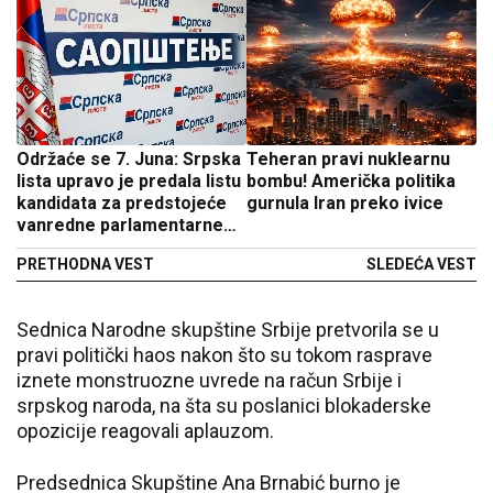
Održaće se 7. Juna: Srpska
Teheran pravi nuklearnu
lista upravo je predala listu
bombu! Američka politika
kandidata za predstojeće
gurnula Iran preko ivice
vanredne parlamentarne
izbore
PRETHODNA VEST
SLEDEĆA VEST
Sednica Narodne skupštine Srbije pretvorila se u
pravi politički haos nakon što su tokom rasprave
iznete monstruozne uvrede na račun Srbije i
srpskog naroda, na šta su poslanici blokaderske
opozicije reagovali aplauzom.
Predsednica Skupštine Ana Brnabić burno je