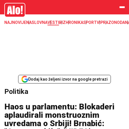
Alo
NAJNOVIJE
NASLOVNA
VESTI
BIZ
HRONIKA
SPORT
VIP
RAZONODA
N
Dodaj kao željeni izvor na google pretrazi
Politika
Haos u parlamentu: Blokaderi
aplaudirali monstruoznim
uvredama o Srbiji! Brnabić: