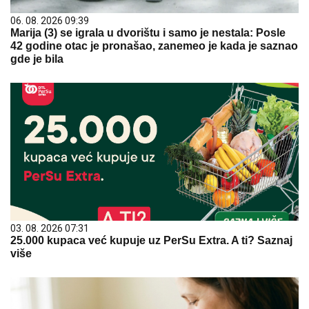
06. 08. 2026 09:39
Marija (3) se igrala u dvorištu i samo je nestala: Posle
42 godine otac je pronašao, zanemeo je kada je saznao
gde je bila
03. 08. 2026 07:31
25.000 kupaca već kupuje uz PerSu Extra. A ti? Saznaj
više