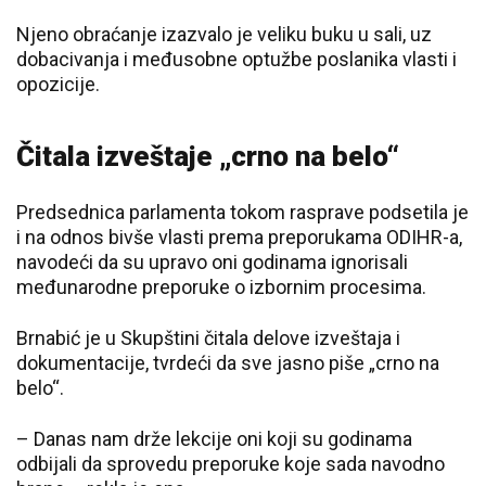
Njeno obraćanje izazvalo je veliku buku u sali, uz
dobacivanja i međusobne optužbe poslanika vlasti i
opozicije.
Čitala izveštaje „crno na belo“
Predsednica parlamenta tokom rasprave podsetila je
i na odnos bivše vlasti prema preporukama ODIHR-a,
navodeći da su upravo oni godinama ignorisali
međunarodne preporuke o izbornim procesima.
Brnabić je u Skupštini čitala delove izveštaja i
dokumentacije, tvrdeći da sve jasno piše „crno na
belo“.
– Danas nam drže lekcije oni koji su godinama
odbijali da sprovedu preporuke koje sada navodno