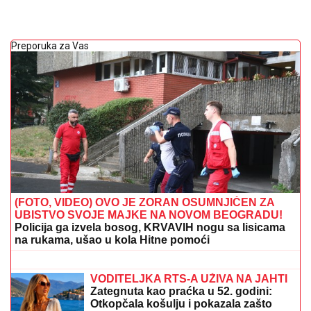
Preporuka za Vas
(FOTO, VIDEO) OVO JE ZORAN OSUMNJIČEN ZA
UBISTVO SVOJE MAJKE NA NOVOM BEOGRADU!
Policija ga izvela bosog, KRVAVIH nogu sa lisicama
na rukama, ušao u kola Hitne pomoći
(VIDEO) "ONI MOLE DA UĐU U ELITU
10"
Dača Virijević raskrinkao rijaliti
učesnike, otkrio sve o Aneli i Kariću,
pa šokirao: "Filip se dopisuje sa
pevačicom"