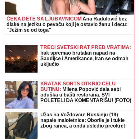
evra za Ratkova
SNIMA SE DOK NAMEŠTA KUPAĆI,
MUŠKARCIMA NIJE DOBRO!
Prezgodna Srpkinja (41) podigla donji
deo bikinija, od oblina se muti um:
"Uspostavila kontakt sa telom" (FOTO)
RHMZ -
Vreme danas (8. avgust) u Srbiji: Temperature
do 36 stepeni, a evo kad kreću pljuskovi
"OLOŠI JEDNI, MONSTRUMI"
Aneli
udarila na Mustafu i Mevlidu, on se