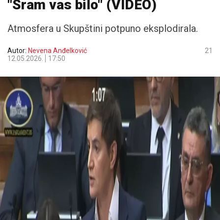
"Sram vas bilo" (VIDEO)
Atmosfera u Skupštini potpuno eksplodirala.
Autor:
Nevena Anđelković
21
12.05.2026.
17:50