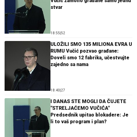
Vučić zamolio građane samo jednu
stvar
18:55
|
52
ULOŽILI SMO 135 MILIONA EVRA U
RUMU Vučić pozvao građane:
Doveli smo 12 fabrika, učestvujte
zajedno sa nama
18:40
|
27
I DANAS STE MOGLI DA ČUJETE
"STRELJAĆEMO VUČIĆA"
Predsednik upitao blokadere: Je
li to vaš program i plan?