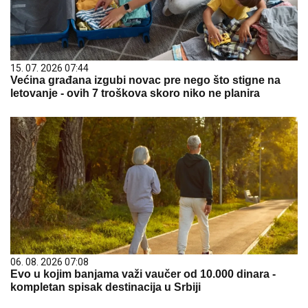
15. 07. 2026 07:44
Većina građana izgubi novac pre nego što stigne na
letovanje - ovih 7 troškova skoro niko ne planira
06. 08. 2026 07:08
Evo u kojim banjama važi vaučer od 10.000 dinara -
kompletan spisak destinacija u Srbiji