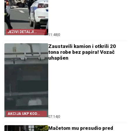
JEZIVI DETALJI
11:48
|
0
TRAGEDIJE
Zaustavili kamion i otkrili 20
tona robe bez papira! Vozač
uhapšen
AKCIJA UKP KOD
07:14
|
0
ŠAPCA
Mačetom mu presudio pred