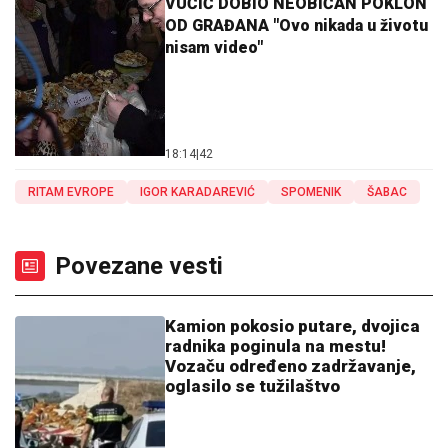
VUČIĆ DOBIO NEOBIČAN POKLON
OD GRAĐANA "Ovo nikada u životu
nisam video"
18:14
|
42
RITAM EVROPE
IGOR KARADAREVIĆ
SPOMENIK
ŠABAC
Povezane vesti
Kamion pokosio putare, dvojica
radnika poginula na mestu!
Vozaču određeno zadržavanje,
oglasilo se tužilaštvo