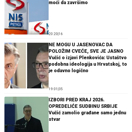
moći da završimo
20:20
|
16
NE MOGU U JASENOVAC DA
POLOŽIM CVEĆE, SVE JE JASNO
Vučić o izjavi Plenkovića: Ustaštvo
podobna ideologija u Hrvatskoj, to
je odavno logično
19:01
|
35
IZBORI PRED KRAJ 2026.
OPREDELIĆE SUDBINU SRBIJE
Vučić zamolio građane samo jednu
stvar