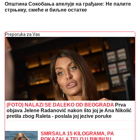
Општина Сокобања апелује на грађане: Не палите
стрњику, смеће и биљне остатке
Preporuka za Vas
(FOTO) NALAZI SE DALEKO OD BEOGRADA
Prva
objava Jelene Radanović nakon što joj je Ana Nikolić
pretila zbog Raleta - poslala joj jezive poruke
"DOK JA RAĐAM NAŠ BLAGOSLOV,
TI ME VARAŠ U NAŠEM KREVETU"
Pevačicu je muž prevario dok je bila u