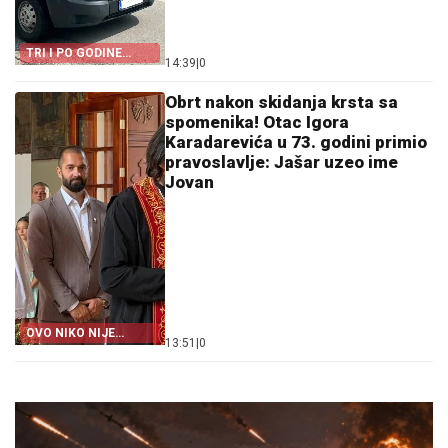
TRI I PO GODINE
14:39
|
0
ČEKALA PRESUDU
Obrt nakon skidanja krsta sa
spomenika! Otac Igora
Karadarevića u 73. godini primio
pravoslavlje: Jašar uzeo ime
Jovan
OVO NIKO NIJE
13:51
|
0
OČEKIVAO!