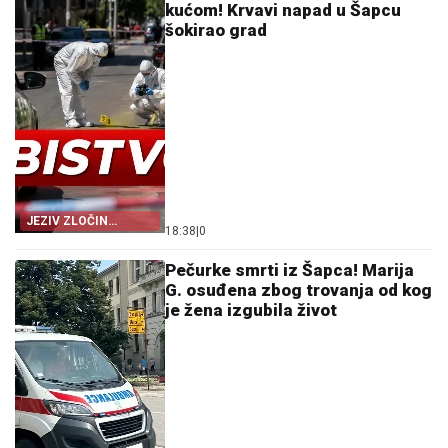
kućom! Krvavi napad u Šapcu
šokirao grad
JEZIV ZLOČIN
18:38
|
0
NASRED ULICE
Pečurke smrti iz Šapca! Marija
G. osuđena zbog trovanja od kog
je žena izgubila život