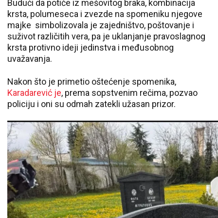
Budući da potiče iz mešovitog braka, kombinacija
krsta, polumeseca i zvezde na spomeniku njegove
majke simbolizovala je zajedništvo, poštovanje i
suživot različitih vera, pa je uklanjanje pravoslagnog
krsta protivno ideji jedinstva i međusobnog
uvažavanja.
Nakon što je primetio oštećenje spomenika,
Karadarević je
, prema sopstvenim rečima, pozvao
policiju i oni su odmah zatekli užasan prizor.