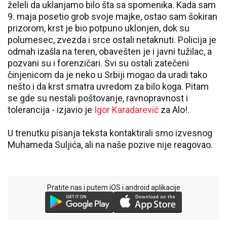
želeli da uklanjamo bilo šta sa spomenika. Kada sam
9. maja posetio grob svoje majke, ostao sam šokiran
prizorom, krst je bio potpuno uklonjen, dok su
polumesec, zvezda i srce ostali netaknuti. Policija je
odmah izašla na teren, obavešten je i javni tužilac, a
pozvani su i forenzičari. Svi su ostali zatečeni
činjenicom da je neko u Srbiji mogao da uradi tako
nešto i da krst smatra uvredom za bilo koga. Pitam
se gde su nestali poštovanje, ravnopravnost i
tolerancija - izjavio je
Igor Karadarević
za Alo!.
U trenutku pisanja teksta kontaktirali smo izvesnog
Muhameda Suljića, ali na naše pozive nije reagovao.
Pratite nas i putem iOS i android aplikacije