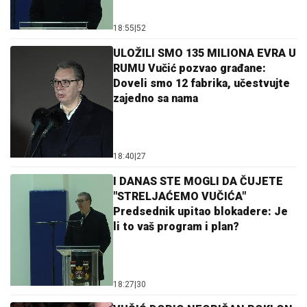
18:55
|
52
ULOŽILI SMO 135 MILIONA EVRA U
RUMU Vučić pozvao građane:
Doveli smo 12 fabrika, učestvujte
zajedno sa nama
18:40
|
27
I DANAS STE MOGLI DA ČUJETE
"STRELJAĆEMO VUČIĆA"
Predsednik upitao blokadere: Je
li to vaš program i plan?
18:27
|
30