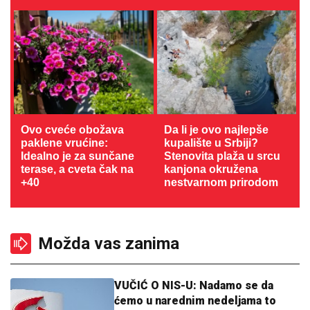
Ovo cveće obožava
Da li je ovo najlepše
paklene vrućine:
kupalište u Srbiji?
Idealno je za sunčane
Stenovita plaža u srcu
terase, a cveta čak na
kanjona okružena
+40
nestvarnom prirodom
Možda vas zanima
VUČIĆ O NIS-U: Nadamo se da
ćemo u narednim nedeljama to