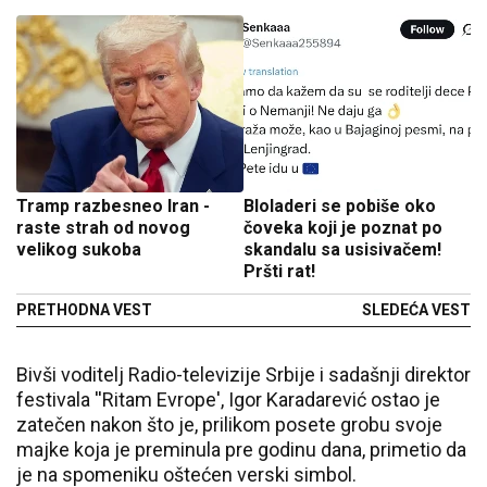
Tramp razbesneo Iran -
Bloladeri se pobiše oko
raste strah od novog
čoveka koji je poznat po
velikog sukoba
skandalu sa usisivačem!
Pršti rat!
PRETHODNA VEST
SLEDEĆA VEST
Bivši voditelj Radio-televizije Srbije i sadašnji direktor
festivala ''Ritam Evrope', Igor Karadarević ostao je
zatečen nakon što je, prilikom posete grobu svoje
majke koja je preminula pre godinu dana, primetio da
je na spomeniku oštećen verski simbol.