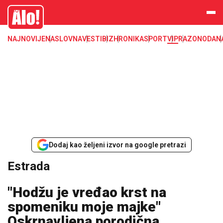
Estrada, poznati, VIP
Alo
NAJNOVIJE
NASLOVNA
VESTI
BIZ
HRONIKA
SPORT
VIP
RAZONODA
N
Dodaj kao željeni izvor na google pretrazi
Estrada
"Hodžu je vređao krst na
spomeniku moje majke"
Oskrnavljena porodična