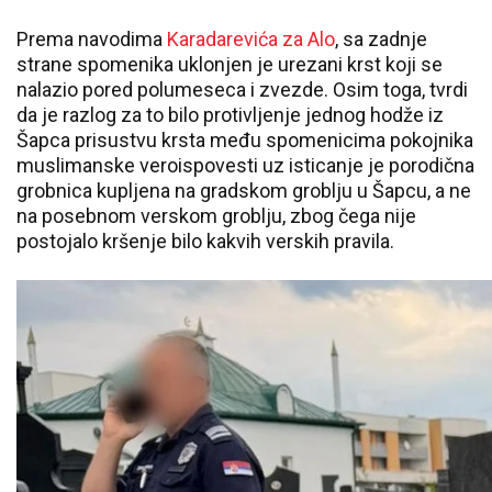
Prema navodima
Karadarevića za Alo
, sa zadnje
strane spomenika uklonjen je urezani krst koji se
nalazio pored polumeseca i zvezde. Osim toga, tvrdi
da je razlog za to bilo protivljenje jednog hodže iz
Šapca prisustvu krsta među spomenicima pokojnika
muslimanske veroispovesti uz isticanje je porodična
grobnica kupljena na gradskom groblju u Šapcu, a ne
na posebnom verskom groblju, zbog čega nije
postojalo kršenje bilo kakvih verskih pravila.