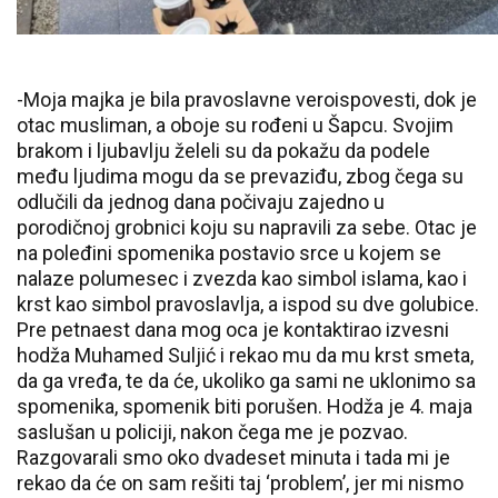
-Moja majka je bila pravoslavne veroispovesti, dok je
otac musliman, a oboje su rođeni u Šapcu. Svojim
brakom i ljubavlju želeli su da pokažu da podele
među ljudima mogu da se prevaziđu, zbog čega su
odlučili da jednog dana počivaju zajedno u
porodičnoj grobnici koju su napravili za sebe. Otac je
na poleđini spomenika postavio srce u kojem se
nalaze polumesec i zvezda kao simbol islama, kao i
krst kao simbol pravoslavlja, a ispod su dve golubice.
Pre petnaest dana mog oca je kontaktirao izvesni
hodža Muhamed Suljić i rekao mu da mu krst smeta,
da ga vređa, te da će, ukoliko ga sami ne uklonimo sa
spomenika, spomenik biti porušen. Hodža je 4. maja
saslušan u policiji, nakon čega me je pozvao.
Razgovarali smo oko dvadeset minuta i tada mi je
rekao da će on sam rešiti taj ‘problem’, jer mi nismo