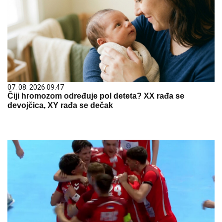
07. 08. 2026 09:47
Čiji hromozom određuje pol deteta? XX rađa se
devojčica, XY rađa se dečak