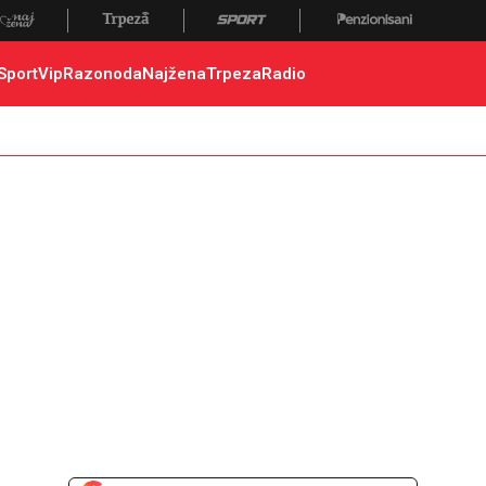
Sport
Vip
Razonoda
Najžena
Trpeza
Radio