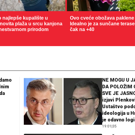
o najlepše kupalište u
Ovo cveće obožava paklene 
enovita plaža u srcu kanjona
Idealno je za sunčane terase
nestvarnom prirodom
čak na +40
adamo
NE MOGU U 
dnim
DA POLOŽIM 
da
SVE JE JASNO
izjavi Plenkov
Ustaštvo pod
ideologija u H
je odavno log
19:01
|
35