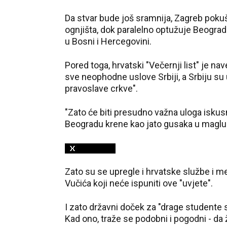
Da stvar bude još sramnija, Zagreb pokuš
ognjišta, dok paralelno optužuje Beograd
u Bosni i Hercegovini.
Pored toga, hrvatski "Večernji list" je nav
sve neophodne uslove Srbiji, a Srbiju s
pravoslave crkve".
"Zato će biti presudno važna uloga isku
Beogradu krene kao jato gusaka u maglu", 
Zato su se upregle i hrvatske službe i medi
Vučića koji neće ispuniti ove "uvjete".
I zato državni doček za "drage studente sr
Kad ono, traže se podobni i pogodni - da 