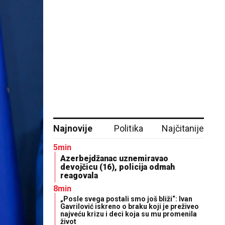
Najnovije
Politika
Najčitanije
5min
Azerbejdžanac uznemiravao
devojčicu (16), policija odmah
reagovala
8min
„Posle svega postali smo još bliži“: Ivan
Gavrilović iskreno o braku koji je preživeo
najveću krizu i deci koja su mu promenila
život