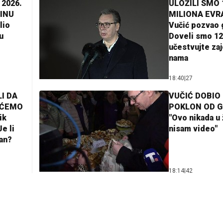
 2026.
ULOŽILI SMO 
INU
MILIONA EVR
lio
Vučić pozvao 
u
Doveli smo 12
učestvujte za
nama
18:40
|
27
I DA
VUČIĆ DOBIO
AĆEMO
POKLON OD 
ik
"Ovo nikada u 
e li
nisam video"
lan?
18:14
|
42