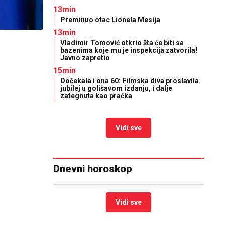
13min
Preminuo otac Lionela Mesija
13min
Vladimir Tomović otkrio šta će biti sa
bazenima koje mu je inspekcija zatvorila!
Javno zapretio
15min
Dočekala i ona 60: Filmska diva proslavila
jubilej u golišavom izdanju, i dalje
zategnuta kao praćka
Vidi sve
Dnevni horoskop
Vidi sve