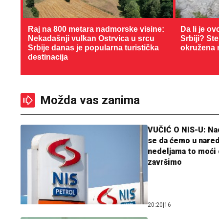
Raj na 800 metara nadmorske visine:
Da li je ov
Nekadašnji vulkan Ostrvica u srcu
Srbiji? St
Srbije danas je popularna turistička
okružena 
destinacija
Možda vas zanima
VUČIĆ O NIS-U: N
se da ćemo u nare
nedeljama to moći 
završimo
20:20
|
16