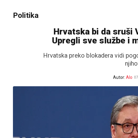
Politika
Hrvatska bi da sruši 
Upregli sve službe i m
Hrvatska preko blokadera vidi pog
njih
Autor:
Alo
07