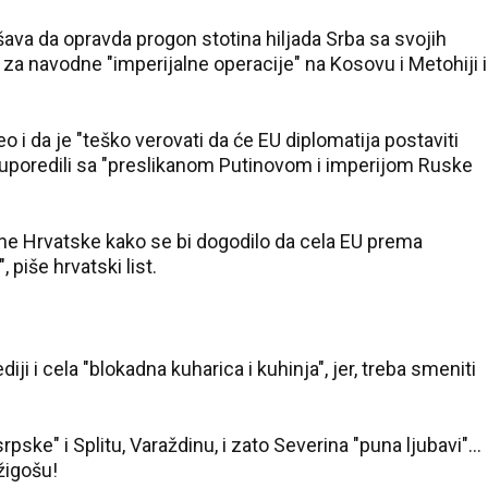
ava da opravda progon stotina hiljada Srba sa svojih
 za navodne "imperijalne operacije" na Kosovu i Metohiji i
eo i da je "teško verovati da će EU diplomatija postaviti
u uporedili sa "preslikanom Putinovom i imperijom Ruske
sne Hrvatske kako se bi dogodilo da cela EU prema
piše hrvatski list.
ji i cela "blokadna kuharica i kuhinja", jer, treba smeniti
pske" i Splitu, Varaždinu, i zato Severina "puna ljubavi"...
žigošu!