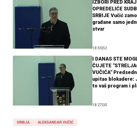
IZBORI PRED KRAJ
OPREDELIĆE SUDB
SRBIJE Vučić zamo
građane samo jedn
stvar
18:55
|
52
I DANAS STE MOGL
ČUJETE "STRELJ
VUČIĆA" Predsedn
upitao blokadere: J
to vaš program i p
18:27
|
30
SRBIJA
ALEKSANDAR VUČIĆ