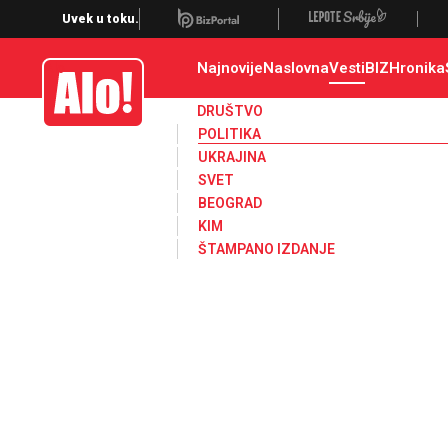
Uvek u toku.
Najnovije
Naslovna
Vesti
BIZ
Hronika
Alo
DRUŠTVO
POLITIKA
UKRAJINA
SVET
BEOGRAD
KIM
ŠTAMPANO IZDANJE