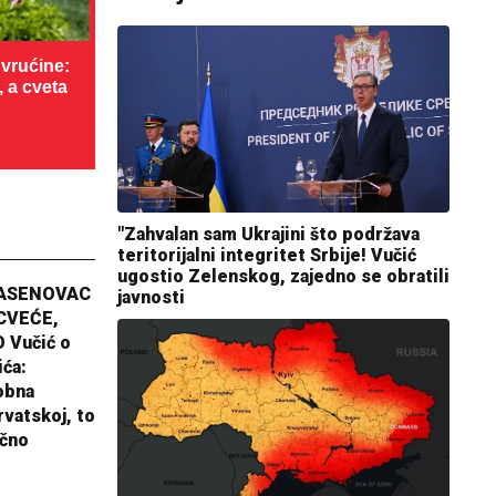
vrućine:
, a cveta
"Zahvalan sam Ukrajini što podržava
teritorijalni integritet Srbije! Vučić
ugostio Zelenskog, zajedno se obratili
JASENOVAC
javnosti
CVEĆE,
 Vučić o
ića:
obna
rvatskoj, to
ično