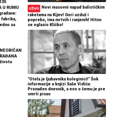
135
Novi masovni napad balističkim
A U RUMU
UŽIVO
građane:
raketama na Kijev! Gori uzduž i
 fabrika,
popreko, ima mrtvih i ranjenih! Hitno
jedno sa
se oglasio Kličko!
 NEOBIČAN
GRAĐANA
životu
"Otela je ljubavnika koleginici!" Šok
informacije u knjizi Saše Vidića:
Pronađen dnevnik, a evo o čemu je pre
smrti pisao