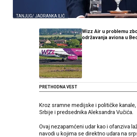
TANJUG/ JADRANKA ILIĆ
Wizz Air u problemu zb
održavanja aviona u Be
PRETHODNA VEST
Kroz sramne medijske i političke kanale,
Srbije i predsednika Aleksandra Vučića.
Ovaj nezapamćeni udar kao i ofanziva laž
navodi u kojima se direktno udara na srps