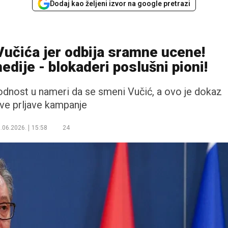
Dodaj kao željeni izvor na google pretrazi
Vučića jer odbija sramne ucene!
edije - blokaderi poslušni pioni!
odnost u nameri da se smeni Vučić, a ovo je dokaz
ove prljave kampanje
.06.2026.
15:58
24