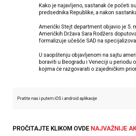
Kako je najavljeno, sastanak će početi su
predsednika Republike, a nakon sastanka
Američki Stejt department objavio je 5. 
Američkih Država Sara Rodžers doputova
formalizuje učešće SAD na specijalizova
U saopštenju objavljenom na sajtu amer
boraviti u Beogradu i Veneciji u periodu o
kojima će razgovarati o zajedničkim prio
Pratite nas i putem iOS i android aplikacije
PROČITAJTE KLIKOM OVDE
NAJVAŽNIJE AK