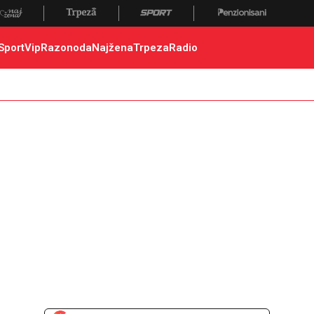
Sport
Vip
Razonoda
Najžena
Trpeza
Radio