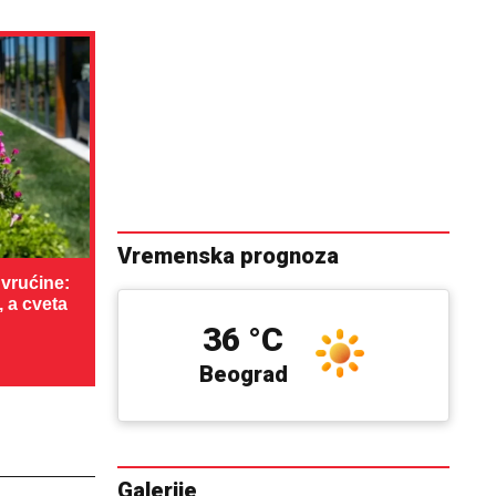
Vremenska prognoza
vrućine:
, a cveta
36 °C
Beograd
Galerije