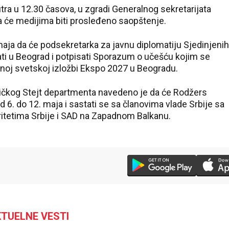
tra u 12.30 časova, u zgradi Generalnog sekretarijata
 će medijima biti prosleđeno saopštenje.
maja da će podsekretarka za javnu diplomatiju Sjedinjenih
ti u Beograd i potpisati Sporazum o učešću kojim se
noj svetskoj izložbi Ekspo 2027 u Beogradu.
ičkog Stejt departmenta navedeno je da će Rodžers
d 6. do 12. maja i sastati se sa članovima vlade Srbije sa
ritetima Srbije i SAD na Zapadnom Balkanu.
TUELNE VESTI