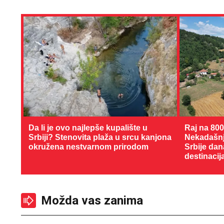
Da li je ovo najlepše kupalište u
Raj na 80
Srbiji? Stenovita plaža u srcu kanjona
Nekadašnji
okružena nestvarnom prirodom
Srbije dan
destinacij
Možda vas zanima