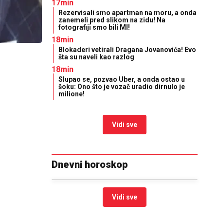
17min
Rezervisali smo apartman na moru, a onda
zanemeli pred slikom na zidu! Na
fotografiji smo bili MI!
18min
Blokaderi vetirali Dragana Jovanovića! Evo
šta su naveli kao razlog
18min
Slupao se, pozvao Uber, a onda ostao u
šoku: Ono što je vozač uradio dirnulo je
milione!
Vidi sve
Dnevni horoskop
Vidi sve