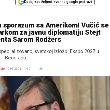
Dodaj kao željeni izvor na google pretrazi
n sporazum sa Amerikom! Vučić se
rkom za javnu diplomatiju Stejt
nta Sarom Rodžers
pecijalizovanoj svetskoj izložbi Ekspo 2027 u
Beogradu.
vić
10.05.2026.
14:01
28