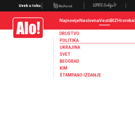
Uvek u toku.
Najnovije
Naslovna
Vesti
BIZ
Hronika
Alo
DRUŠTVO
POLITIKA
UKRAJINA
SVET
BEOGRAD
KIM
ŠTAMPANO IZDANJE