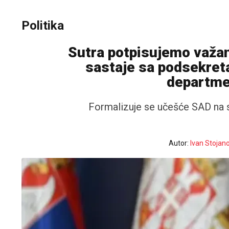
Politika
Sutra potpisujemo važa
sastaje sa podsekreta
departme
Formalizuje se učešće SAD na s
Autor:
Ivan Stojano