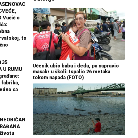
JASENOVAC
CVEĆE,
 Vučić o
ića:
obna
rvatskoj, to
ično
135
Učenik ubio babu i dedu, pa napravio
A U RUMU
masakr u školi: Ispalio 26 metaka
građane:
tokom napada (FOTO)
 fabrika,
jedno sa
 NEOBIČAN
GRAĐANA
životu