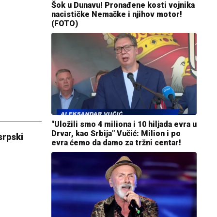
Šok u Dunavu! Pronađene kosti vojnika
nacističke Nemačke i njihov motor!
(FOTO)
"Uložili smo 4 miliona i 10 hiljada evra u
Drvar, kao Srbija" Vučić: Milion i po
srpski
evra ćemo da damo za tržni centar!