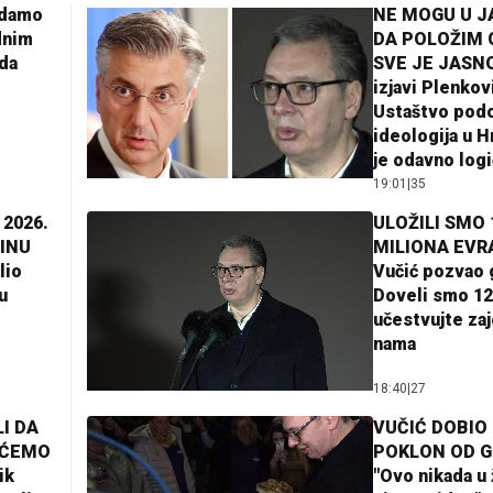
adamo
NE MOGU U 
dnim
DA POLOŽIM 
da
SVE JE JASNO
izjavi Plenkov
Ustaštvo pod
ideologija u H
je odavno log
19:01
|
35
 2026.
ULOŽILI SMO 
INU
MILIONA EVR
lio
Vučić pozvao 
u
Doveli smo 12
učestvujte za
nama
18:40
|
27
I DA
VUČIĆ DOBIO
AĆEMO
POKLON OD 
ik
"Ovo nikada u 