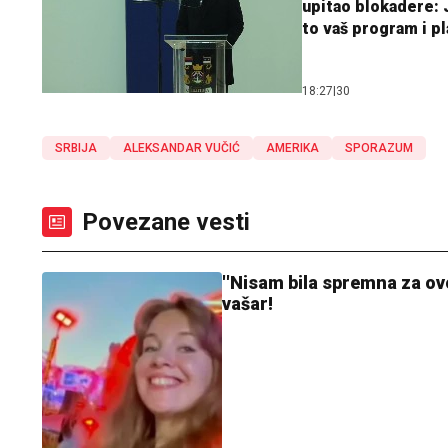
upitao blokadere: J
to vaš program i p
18:27
|
30
SRBIJA
ALEKSANDAR VUČIĆ
AMERIKA
SPORAZUM
Povezane vesti
''Nisam bila spremna za ovo
vašar!