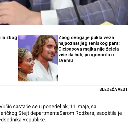
ila zbog
Zbog ovoga je pukla veza
najpoznatijeg teniskog para:
Cicipasova majka nije želela
više da ćuti, progovorila o
svemu
SLEDEĆA VEST
Vučić sastaće se u ponedeljak, 11. maja, sa
eričkog Stejt departmentaSarom Rodžers, saopštila je
edsednika Republike.