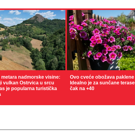
0 metara nadmorske visine:
Ovo cveće obožava paklene 
 vulkan Ostrvica u srcu
Idealno je za sunčane terase
as je popularna turistička
čak na +40
36 °C
a
Loznica