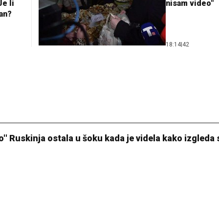
e li
nisam video"
lan?
18:14
|
42
'' Ruskinja ostala u šoku kada je videla kako izgleda 