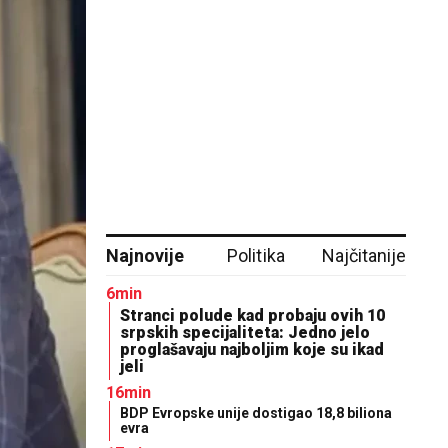
Najnovije
Politika
Najčitanije
6min
Stranci polude kad probaju ovih 10
srpskih specijaliteta: Jedno jelo
proglašavaju najboljim koje su ikad
jeli
16min
BDP Evropske unije dostigao 18,8 biliona
evra