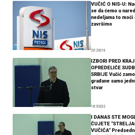
VUČIĆ O NIS-U: N
se da ćemo u nare
nedeljama to moći 
završimo
20:20
|
16
IZBORI PRED KRAJ
OPREDELIĆE SUDB
SRBIJE Vučić zamo
građane samo jedn
stvar
18:55
|
52
I DANAS STE MOGL
ČUJETE "STRELJ
VUČIĆA" Predsedn