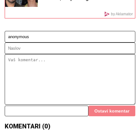
EVO SA KIM MILICA UŽIVA NA ADI
BOJANI NAKON SVAĐE SA TERZOM
NA PLAŽI
Njega zna cela Srbija: Mreže
gore od komentara, osvanula
fotografija
"PORODICI SAM PORUČILA - NE
ŽELIM DA UMREM"
Voditeljka o
najvećoj intimi: "Doktori su odmah
zakazali operaciju kad su shvatili
stanje stvari", ovo je samo jednom
pričala
Jovana pokazala ribicu naciji! Srbi mahnito dele
snimak - Čista je i bela (VIDEO)