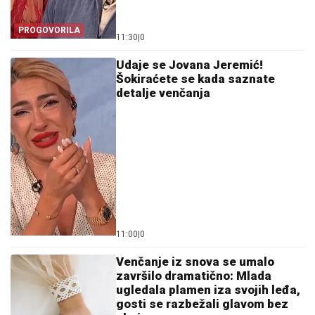
PROGOVORILA
11:30
|
0
Udaje se Jovana Jeremić!
Šokiraćete se kada saznate
detalje venčanja
11:00
|
0
Venčanje iz snova se umalo
završilo dramatično: Mlada
ugledala plamen iza svojih leđa,
gosti se razbežali glavom bez