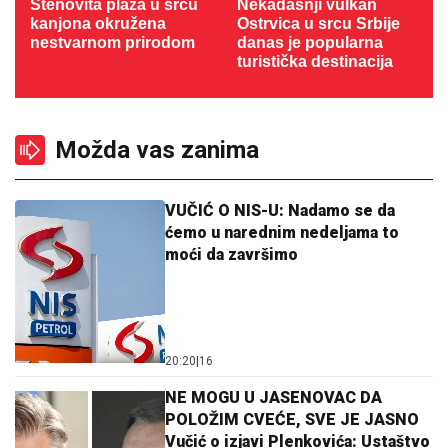
Stenovita plaža u srcu
Nekadašnji vulkan
kanjona okružena
Ostrvica u srcu Srbije
nestvarnom prirodom
danas je popularna
turistička destinacija
Možda vas zanima
VUČIĆ O NIS-U: Nadamo se da
ćemo u narednim nedeljama to
moći da završimo
20:20
|
16
NE MOGU U JASENOVAC DA
POLOŽIM CVEĆE, SVE JE JASNO
Vučić o izjavi Plenkovića: Ustaštvo