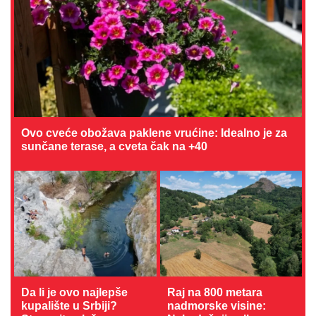
Ovo cveće obožava paklene vrućine: Idealno je za
sunčane terase, a cveta čak na +40
Da li je ovo najlepše
Raj na 800 metara
kupalište u Srbiji?
nadmorske visine: