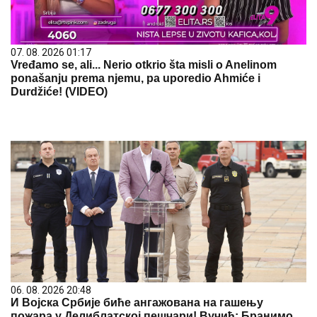
07. 08. 2026 01:17
Vređamo se, ali... Nerio otkrio šta misli o Anelinom
ponašanju prema njemu, pa uporedio Ahmiće i
Durdžiće! (VIDEO)
06. 08. 2026 20:48
И Војска Србије биће ангажована на гашењу
пожара у Делиблатској пешчари! Вучић: Бранимо