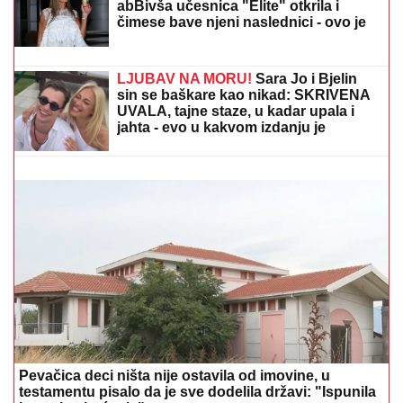
joj dokaze" (VIDEO)
SIN MILENE KAČAVENDE JE PRAVI
LEPOTAN
Uslikala ga u abzenu,
abBivša učesnica "Elite" otkrila i
čimese bave njeni naslednici - ovo je
prava ISTINA
JEDAN POZIV
MENjA SVE: U narednih 30 dana za
ova 3 znaka konačno sve dolazi na svoje mesto
LJUBAV NA MORU!
Sara Jo i Bjelin
sin se baškare kao nikad: SKRIVENA
UVALA, tajne staze, u kadar upala i