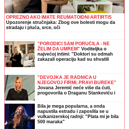
ambasadoru Nemačke u BiX
"ZLOČESTA, LJUBOMORNA BABA"
Dara Bubamara UZVRATILA Cakani
na prozivke, pa progovorila o dečku i
šokirala komentarom o Seki Aleksić
(VIDEO)
(VIDEO) ŠOK OBRT NAKON BURNOG SUSRETA SA
MILICOM NA ADI BOJANI
Terza video Barbaru! Dva
puta pričali, a onda ga pozvala: "Upisaću se kao
otac"