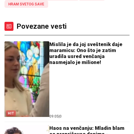
HRAM SVETOG SAVE
Povezane vesti
Mislila je da joj sveštenik daje
maramicu: Ono što je zatim
uradila usred venčanja
nasmejalo je milione!
HIT
09:05
|
0
Haos na venčanju: Mladin blam