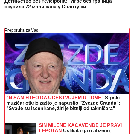
Детињство без телефона: "Игре без граница"
окупиле 72 малишана у Солотуши
Preporuka za Vas
"NISAM HTEO DA UČESTVUJEM U TOME"
Srpski
muzičar otkrio zašto je napustio "Zvezde Granda":
"Svađe su iscenirane, žiri je bitniji od takmičara"
"STEFANI MI BRANI DA VIDIM DETE"
Haos na crnogorskom primorju! Terza
i Munjez oči u oči, on progovorio o
tužbama: "Pretila mi je, pokazao sam