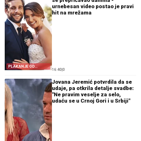
se prepričavao danima -
urnebesan video postao je pravi
hit na mrežama
PLAKANJE OD
16:40
|
0
SMEHA
Jovana Jeremić potvrdila da se
udaje, pa otkrila detalje svadbe:
"Ne pravim veselje za selo,
udaću se u Crnoj Gori i u Srbiji"