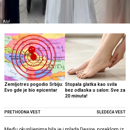
Alo!
Zemljotres pogodio Srbiju:
Stopala glatka kao svila
Evo gde je bio epicentar
bez odlaska u salon: Sve za
20 minuta!
PRETHODNA VEST
SLEDEĆA VEST
Među okupljenima bila je i mlada Desire, poreklom iz