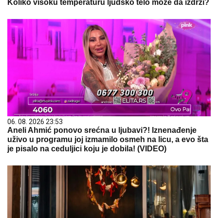
Koliko visoku temperaturu ljudsko telo može da izdrži?
06. 08. 2026 23:53
Aneli Ahmić ponovo srećna u ljubavi?! Iznenađenje
uživo u programu joj izmamilo osmeh na licu, a evo šta
je pisalo na ceduljici koju je dobila! (VIDEO)