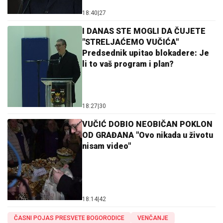
18:40
|
27
I DANAS STE MOGLI DA ČUJETE
"STRELJAĆEMO VUČIĆA"
Predsednik upitao blokadere: Je
li to vaš program i plan?
18:27
|
30
VUČIĆ DOBIO NEOBIČAN POKLON
OD GRAĐANA "Ovo nikada u životu
nisam video"
18:14
|
42
ČASNI POJAS PRESVETE BOGORODICE
VENČANJE