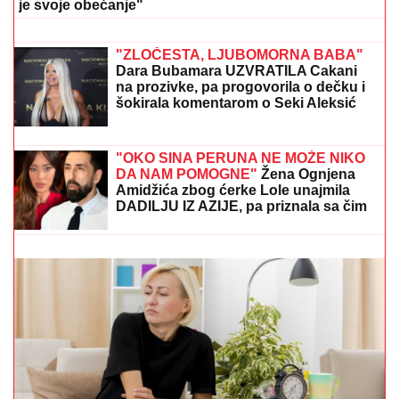
jahta - evo u kakvom izdanju je
pevačica slikala Alekseja (FOTO)
POZNAT JOŠ JEDAN UČESNIK ELITE
10
Filip Car bez njega ne ulazi: Obratio
se javnosti
Pevačica deci ništa nije ostavila od imovine, u
testamentu pisalo da je sve dodelila državi: "Ispunila
je svoje obećanje"
"PRESTANITE DA
OBMANjUJETE I
LAŽETE JAVNOST" Dodik oštro