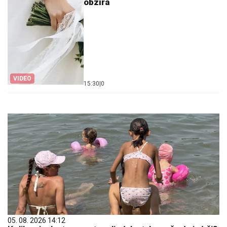
obzira
VIDEO
15:30
|
0
05. 08. 2026 14:12