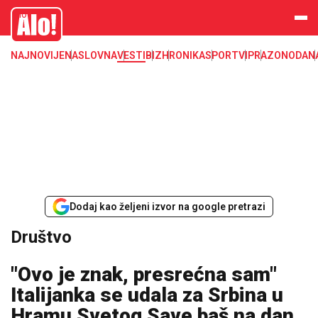
Društvo, društvene teme
Alo
NAJNOVIJE
NASLOVNA
VESTI
BIZ
HRONIKA
SPORT
VIP
RAZONODA
N
Dodaj kao željeni izvor na google pretrazi
Društvo
"Ovo je znak, presrećna sam"
Italijanka se udala za Srbina u
Hramu Svetog Save baš na dan