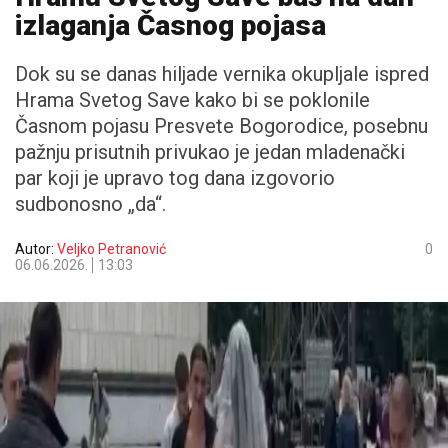
izlaganja Časnog pojasa
Dok su se danas hiljade vernika okupljale ispred
Hrama Svetog Save kako bi se poklonile
Časnom pojasu Presvete Bogorodice, posebnu
pažnju prisutnih privukao je jedan mladenački
par koji je upravo tog dana izgovorio
sudbonosno „da“.
Autor:
Veljko Petranović
0
06.06.2026.
13:03