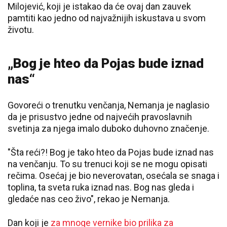
Milojević, koji je istakao da će ovaj dan zauvek
pamtiti kao jedno od najvažnijih iskustava u svom
životu.
„Bog je hteo da Pojas bude iznad
nas“
Govoreći o trenutku venčanja, Nemanja je naglasio
da je prisustvo jedne od najvećih pravoslavnih
svetinja za njega imalo duboko duhovno značenje.
"Šta reći?! Bog je tako hteo da Pojas bude iznad nas
na venčanju. To su trenuci koji se ne mogu opisati
rečima. Osećaj je bio neverovatan, osećala se snaga i
toplina, ta sveta ruka iznad nas. Bog nas gleda i
gledaće nas ceo živo", rekao je Nemanja.
Dan koji je
za mnoge vernike bio prilika za