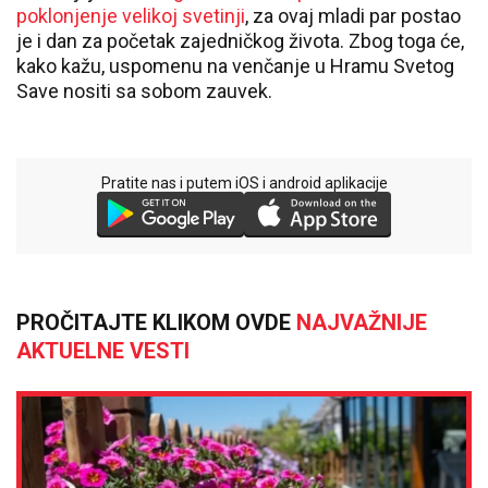
poklonjenje velikoj svetinji
, za ovaj mladi par postao
je i dan za početak zajedničkog života. Zbog toga će,
kako kažu, uspomenu na venčanje u Hramu Svetog
Save nositi sa sobom zauvek.
Pratite nas i putem iOS i android aplikacije
PROČITAJTE KLIKOM OVDE
NAJVAŽNIJE
AKTUELNE VESTI