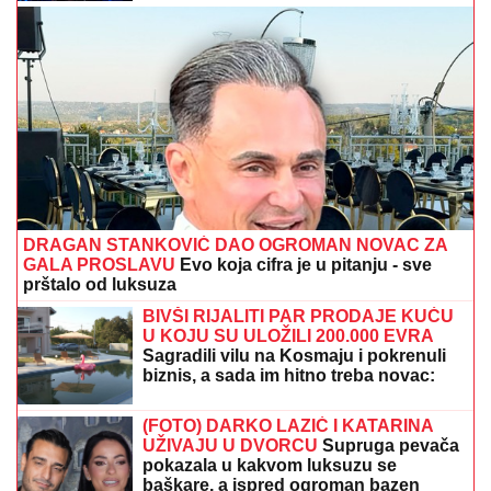
"OKO SINA PERUNA NE MOŽE NIKO
DA NAM POMOGNE"
Žena Ognjena
Amidžića zbog ćerke Lole unajmila
DADILJU IZ AZIJE, pa priznala sa čim
se suočavaju u domu! (FOTO)
Brza večera od 3 sastojka: Kremaste
zapečene makarone spremne za 20
minuta - deca ih obožavaju
OPREZNO AKO IMATE REUMATOIDNI ARTIRTIS
Upozorenje stručnjaka: Zbog ove bolesti mogu da
stradaju i pluća, srce, oči