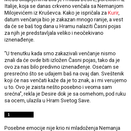
Italije, koja se danas crkveno venčala sa Nemanjom
Milojevićem iz Kruševca. Kako je ispričala za
Kurir
,
datum venčanja bio je zakazan mnogo ranije, a vest
da će se baš tog dana u Hramu nalaziti Časni pojas
za njih je predstavljala veliko i neočekivano
iznenađenje.
"U trenutku kada smo zakazivali venčanje nismo
znali da će ovde biti izložen Časni pojas, tako da je
ovo za nas bilo predivno iznenađenje. Osećam se
presrećno što se udajem baš na ovaj dan. Sveštenik
koji će nas venčati kaže da je to znak, a i mi verujemo
u to. Ovo je zaista nešto posebno i veoma sam
srećna", rekla je Desire dok je sa osmehom, pod ruku
sa ocem, ulazila u Hram Svetog Save.
Posebne emocije nije krio ni mladoženja Nemanja