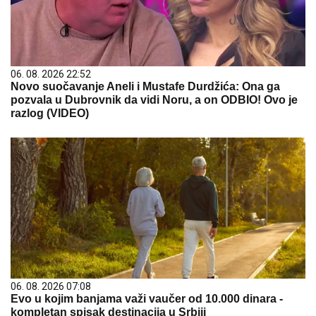
06. 08. 2026 22:52
Novo suočavanje Aneli i Mustafe Durdžića: Ona ga
pozvala u Dubrovnik da vidi Noru, a on ODBIO! Ovo je
razlog (VIDEO)
06. 08. 2026 07:08
Evo u kojim banjama važi vaučer od 10.000 dinara -
kompletan spisak destinacija u Srbiji