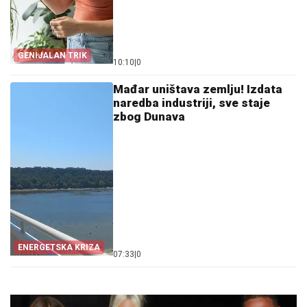
GENIJALAN TRIK
10:10
|
0
Mađar uništava zemlju! Izdata
naredba industriji, sve staje
zbog Dunava
ENERGETSKA KRIZA
07:33
|
0