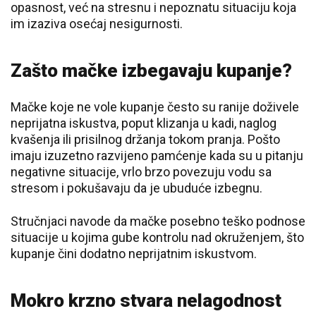
opasnost, već na stresnu i nepoznatu situaciju koja
im izaziva osećaj nesigurnosti.
Zašto mačke izbegavaju kupanje?
Mačke koje ne vole kupanje često su ranije doživele
neprijatna iskustva, poput klizanja u kadi, naglog
kvašenja ili prisilnog držanja tokom pranja. Pošto
imaju izuzetno razvijeno pamćenje kada su u pitanju
negativne situacije, vrlo brzo povezuju vodu sa
stresom i pokušavaju da je ubuduće izbegnu.
Stručnjaci navode da mačke posebno teško podnose
situacije u kojima gube kontrolu nad okruženjem, što
kupanje čini dodatno neprijatnim iskustvom.
Mokro krzno stvara nelagodnost