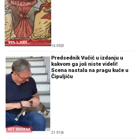
99% LJUDI
16:05
|
0
ODUSTANE
Predsednik Vučić u izdanju u
kakvom ga još niste videli!
Scena nastala na pragu kuće u
Čipuljiću
HIT SNIMAK
21:01
|
6