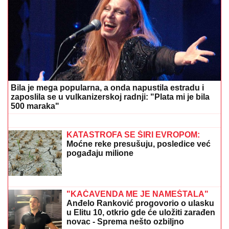
Nada Topčagić prekinula koncert, pa se obratila
OBEZBEĐENJU: "Ne mogu da skočim, slomiću
nogu!", evo šta se desilo
VANJA ŽIVIĆ ĆE POBESNETI!
Milena
Kačavenda i Žana Omnia zajedno na
odmoru - skinule se na pesku u
kupaće, evo kako izgledaju (FOTO)
Pevačica (36) završila DOKTORSKE
STUDIJE i najobrazovanija je na
estradi, a sad sa mužem i sinom otišla
na selo: Beru maline, pokazala kako
uživaju