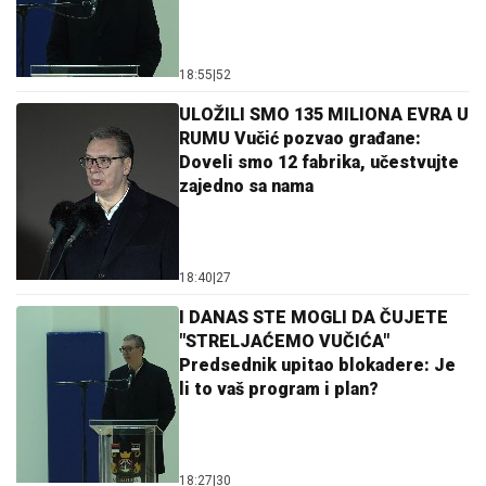
18:55
|
52
ULOŽILI SMO 135 MILIONA EVRA U
RUMU Vučić pozvao građane:
Doveli smo 12 fabrika, učestvujte
zajedno sa nama
18:40
|
27
I DANAS STE MOGLI DA ČUJETE
"STRELJAĆEMO VUČIĆA"
Predsednik upitao blokadere: Je
li to vaš program i plan?
18:27
|
30