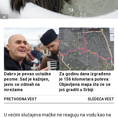
ai
Dabro je pevao ustaške
Za godinu dana izgrađeno
pesme: Sad je kažnjen,
je 156 kilometara puteva:
javio se odmah na
Objavljena mapa šta će se
mrežama
još graditi u Srbiji
PRETHODNA VEST
SLEDEĆA VEST
U većini slučajeva mačke ne reaguju na vodu kao na