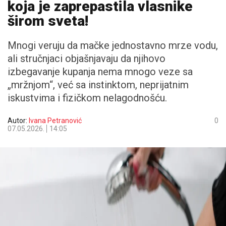
koja je zaprepastila vlasnike
širom sveta!
Mnogi veruju da mačke jednostavno mrze vodu,
ali stručnjaci objašnjavaju da njihovo
izbegavanje kupanja nema mnogo veze sa
„mržnjom“, već sa instinktom, neprijatnim
iskustvima i fizičkom nelagodnošću.
Autor:
Ivana Petranović
0
07.05.2026.
14:05