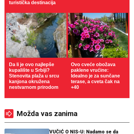
turistička destinacija
Da li je ovo najlepše
Ovo cveće obožava
kupalište u Srbiji?
paklene vrućine:
Stenovita plaža u srcu
Idealno je za sunčane
kanjona okružena
terase, a cveta čak na
nestvarnom prirodom
+40
Možda vas zanima
VUČIĆ O NIS-U: Nadamo se da