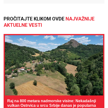
PROČITAJTE KLIKOM OVDE
NAJVAŽNIJE
AKTUELNE VESTI
Raj na 800 metara nadmorske visine: Nekadašnji
vulkan Ostrvica u srcu Srbije danas je popularna