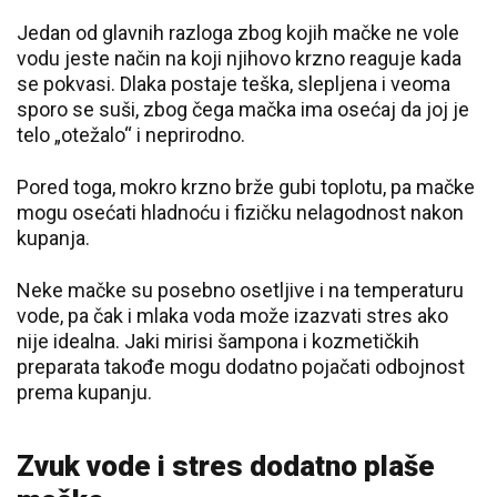
Jedan od glavnih razloga zbog kojih mačke ne vole
vodu jeste način na koji njihovo krzno reaguje kada
se pokvasi. Dlaka postaje teška, slepljena i veoma
sporo se suši, zbog čega mačka ima osećaj da joj je
telo „otežalo“ i neprirodno.
Pored toga, mokro krzno brže gubi toplotu, pa mačke
mogu osećati hladnoću i fizičku nelagodnost nakon
kupanja.
Neke mačke su posebno osetljive i na temperaturu
vode, pa čak i mlaka voda može izazvati stres ako
nije idealna. Jaki mirisi šampona i kozmetičkih
preparata takođe mogu dodatno pojačati odbojnost
prema kupanju.
Zvuk vode i stres dodatno plaše