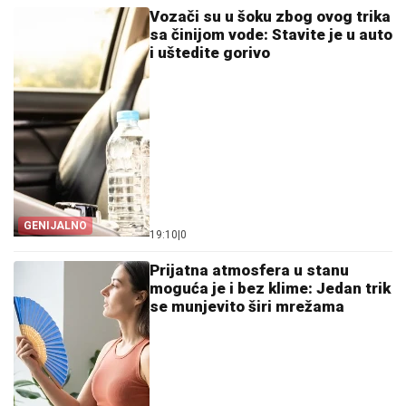
Vozači su u šoku zbog ovog trika
sa činijom vode: Stavite je u auto
i uštedite gorivo
GENIJALNO
19:10
|
0
Prijatna atmosfera u stanu
moguća je i bez klime: Jedan trik
se munjevito širi mrežama