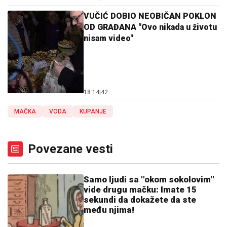
VUČIĆ DOBIO NEOBIČAN POKLON
OD GRAĐANA "Ovo nikada u životu
nisam video"
18:14
|
42
MAČKA
VODA
KUPANJE
Povezane vesti
Samo ljudi sa ''okom sokolovim''
vide drugu mačku: Imate 15
sekundi da dokažete da ste
među njima!