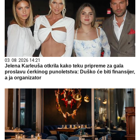
03. 08. 2026 14:21
Jelena Karleuša otkrila kako teku pripreme za gala
proslavu ćerkinog punoletstva: Duško će biti finansijer,
a ja organizator