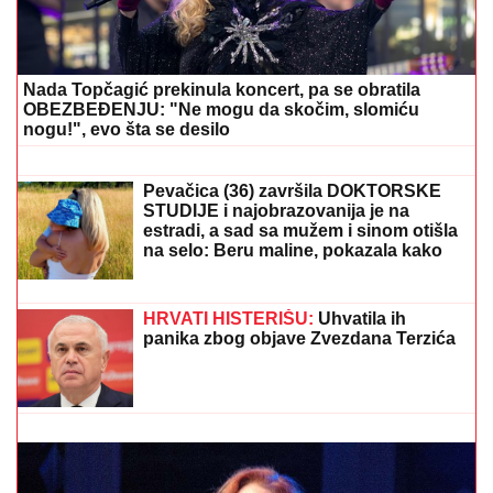
(VIDEO)"BOG ME SAČUVAO"
Nakon što je Dragan
Stanković objavio veridbu i Jovana Jeremić sprema
veliko slavlje u svom domu
PEKARA (73) SA KARABURME
NAMAMILA INTIMNIM ODNOSOM, PA
GA UBILA!
Jezivi detalji zločina:
Vezala mu pertlama RUKE I NOGE!
(VIDEO) "PREPLAKALA SAM"
Nataša
Bekvalac ima čet koji niko ne želi da
vidi, dotakla se i Dina Merlina:"Uplašila
bih se kada bi mi neko ukrao telefon"