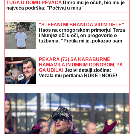
TUGA U DOMU PEVAČA
Umro mu je očuh, bio mu je
najveća podrška: "Počivaj u miru"
BEOGRAD NAJTOPLIJI, ŽIVA IDE KA
40 STEPENI:
Upaljen crveni
meteoalarm, a u ovim delovima Srbije
se "može disati"
"STEFANI MI BRANI DA VIDIM DETE"
Haos na crnogorskom primorju! Terza
i Munjez oči u oči, on progovorio o
tužbama: "Pretila mi je, pokazao sam
joj dokaze" (VIDEO)