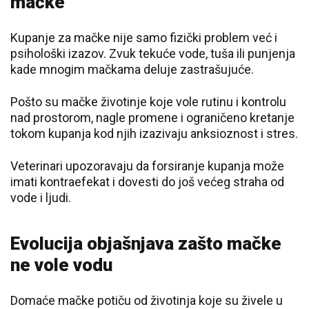
mačke
Kupanje za mačke nije samo fizički problem već i
psihološki izazov. Zvuk tekuće vode, tuša ili punjenja
kade mnogim mačkama deluje zastrašujuće.
Pošto su mačke životinje koje vole rutinu i kontrolu
nad prostorom, nagle promene i ograničeno kretanje
tokom kupanja kod njih izazivaju anksioznost i stres.
Veterinari upozoravaju da forsiranje kupanja može
imati kontraefekat i dovesti do još većeg straha od
vode i ljudi.
Evolucija objašnjava zašto mačke
ne vole vodu
Domaće mačke potiču od životinja koje su živele u