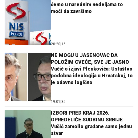
ćemo u narednim nedeljama to
moći da završimo
20:20
|
16
NE MOGU U JASENOVAC DA
POLOŽIM CVEĆE, SVE JE JASNO
Vučić o izjavi Plenkovića: Ustaštvo
podobna ideologija u Hrvatskoj, to
je odavno logično
19:01
|
35
IZBORI PRED KRAJ 2026.
OPREDELIĆE SUDBINU SRBIJE
Vučić zamolio građane samo jednu
stvar