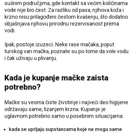
sušnim područjima, gde kontakt sa većim količinama
vode nije bio čest. Za razliku od pasa, njihova koža i
krzno nisu prilagođeni čestom kvašenju, što dodatno
objašnjava njihovu prirodnu rezervisanost prema
vodi.
Ipak, postoje izuzeci. Neke rase mačaka, poput
turskog van mačka, poznate su po tome da vole vodu
i čak uživaju u plivanju.
Kada je kupanje mačke zaista
potrebno?
Mačke su veoma čiste životinje i najveći deo higijene
održavaju same, lizanjem krzna. Kupanje je
uglavnom potrebno samo u posebnim situacijama:
kada se uprljaju supstancama koje ne mogu same