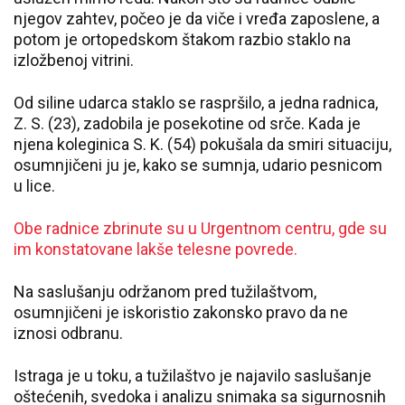
njegov zahtev, počeo je da viče i vređa zaposlene, a
potom je ortopedskom štakom razbio staklo na
izložbenoj vitrini.
Od siline udarca staklo se raspršilo, a jedna radnica,
Z. S. (23), zadobila je posekotine od srče. Kada je
njena koleginica S. K. (54) pokušala da smiri situaciju,
osumnjičeni ju je, kako se sumnja, udario pesnicom
u lice.
Obe radnice zbrinute su u Urgentnom centru, gde su
im konstatovane lakše telesne povrede.
Na saslušanju održanom pred tužilaštvom,
osumnjičeni je iskoristio zakonsko pravo da ne
iznosi odbranu.
Istraga je u toku, a tužilaštvo je najavilo saslušanje
oštećenih, svedoka i analizu snimaka sa sigurnosnih