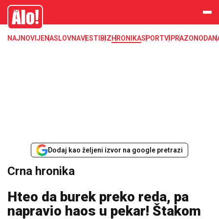
Crna hronika, smrt, ubistvo, likvidacija, krađa, pljačka, hapšenje, policija,
Alo
poginuli, zaplena, carina
NAJNOVIJE
NASLOVNA
VESTI
BIZ
HRONIKA
SPORT
VIP
RAZONODA
N
Dodaj kao željeni izvor na google pretrazi
Crna hronika
Hteo da burek preko reda, pa
napravio haos u pekar! Štakom