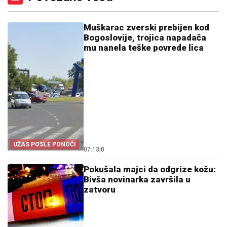
Muškarac zverski prebijen kod
Bogoslovije, trojica napadača
mu nanela teške povrede lica
UŽAS POSLE PONOĆI
07:13
|
0
Pokušala majci da odgrize kožu:
Bivša novinarka završila u
zatvoru