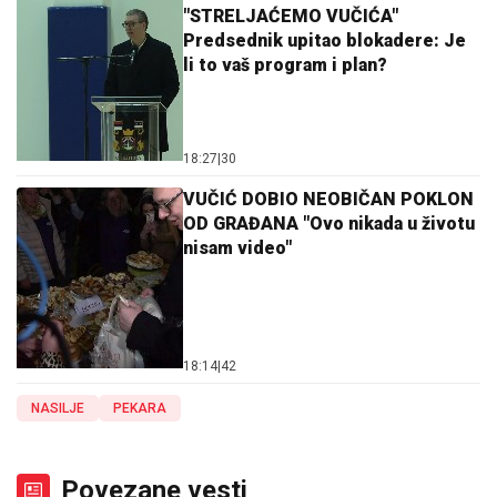
"STRELJAĆEMO VUČIĆA"
Predsednik upitao blokadere: Je
li to vaš program i plan?
18:27
|
30
VUČIĆ DOBIO NEOBIČAN POKLON
OD GRAĐANA "Ovo nikada u životu
nisam video"
18:14
|
42
NASILJE
PEKARA
Povezane vesti