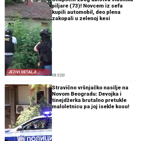
piljare (73)! Novcem iz sefa
kupili automobil, deo plena
zakopali u zelenoj kesi
JEZIVI DETALJI
08:02
|
0
UBISTVA NA
KARABURMI
Stravično vršnjačko nasilje na
Novom Beogradu: Devojka i
tinejdžerka brutalno pretukle
maloletnicu pa joj isekle kosu!