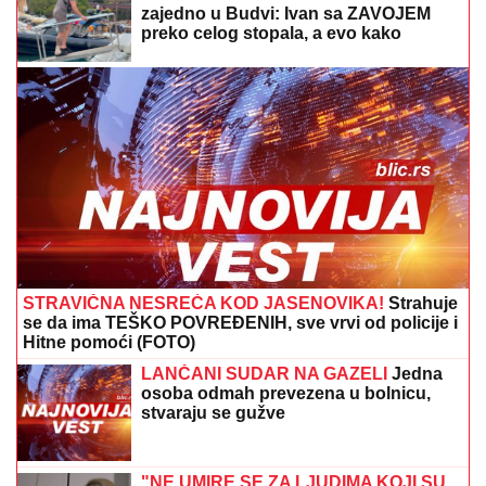
NESTANKA FARMACEUTA?!
Milan popio kafu sa
majkom, otišao na posao i više ga NIKO NIJE VIDEO:
Supruzi je poslao OVU poruku (FOTO)
SANJA GRUJIĆ JE DRUGA OSOBA!
Pokazala šta radi posle raskida sa
Markom: Odavde NE IZLAZI, promene
na njoj bodu oči (FOTO)
"VARA LJUDE I IZNUĐUJE NOVAC"
Poznati glumac na meni prevare, ukrali
mu identitet, pa traže ljudima pare: "Ne
nasedajte, prijavite"