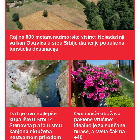
Raj na 800 metara nadmorske visine: Nekadašnji
vulkan Ostrvica u srcu Srbije danas je popularna
turistička destinacija
Da li je ovo najlepše
Ovo cveće obožava
kupalište u Srbiji?
paklene vrućine:
Stenovita plaža u srcu
Idealno je za sunčane
kanjona okružena
terase, a cveta čak na
nestvarnom prirodom
+40