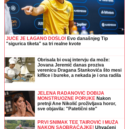
iz života: "Nema vila i kamiona" (VIDEO)
STANKOVIĆ ZAGRMEO POSLE
POBEDE:
"Nek ostave momke na
miru"! Evo šta kaže o isključenju
golmana!
(FOTO) VOZ NALETEO NA OSOBU
KOD ZEMUNA
Oglasili se iz
"Srbijavoza": Hitna pomoć i policija na
licu mesta
5 MINUTA SNIMKA REŠAVAJU MISTERIJU