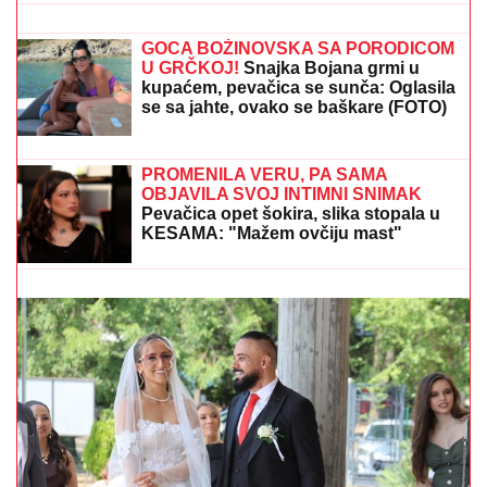
"ŽELIM BEBU"
Jelena Gavrilović
progovorila o svadbi i renoviranju
kuće: "Išla sam roditeljima da kažem
da odustajem"
GOCA BOŽINOVSKA SA PORODICOM
U GRČKOJ!
Snajka Bojana grmi u
kupaćem, pevačica se sunča: Oglasila
se sa jahte, ovako se baškare (FOTO)
JOKIĆ GLEDA U NEVERICI:
Amerikanci ostali
zapanjeni, šta to radi Denver?