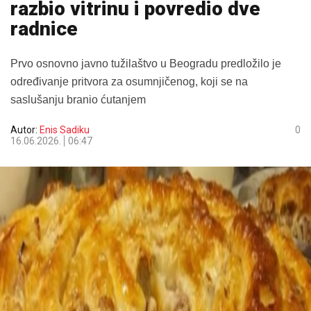
razbio vitrinu i povredio dve
radnice
Prvo osnovno javno tužilaštvo u Beogradu predložilo je
određivanje pritvora za osumnjičenog, koji se na
saslušanju branio ćutanjem
Autor:
Enis Sadiku
0
16.06.2026.
06:47