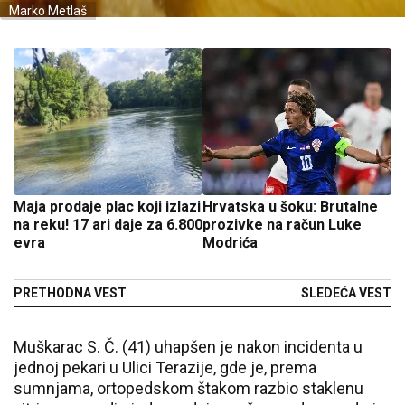
Marko Metlaš
Maja prodaje plac koji izlazi
Hrvatska u šoku: Brutalne
na reku! 17 ari daje za 6.800
prozivke na račun Luke
evra
Modrića
PRETHODNA VEST
SLEDEĆA VEST
Muškarac S. Č. (41) uhapšen je nakon incidenta u
jednoj pekari u Ulici Terazije, gde je, prema
sumnjama, ortopedskom štakom razbio staklenu