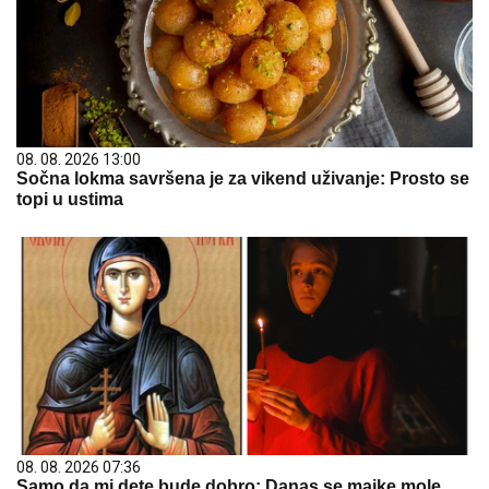
08. 08. 2026 13:00
Sočna lokma savršena je za vikend uživanje: Prosto se
topi u ustima
08. 08. 2026 07:36
Samo da mi dete bude dobro: Danas se majke mole