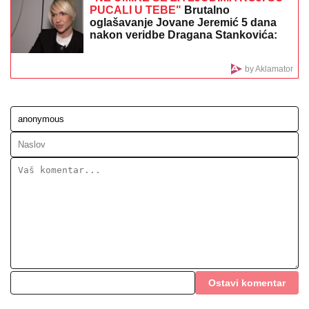
JUČE JE LAGANO DOŠLO!
Evo današnjeg Tip
"sigurica tiketa" sa tri realne kvote
JOŠ JEDNA DETONACIJA U
BEOGRADU!
Rakovica se zatresla
usred noći: Na licu mesta krater,
policija traga za počiniocem
Obrisala bi ovaj intervju da može:
Jovana Jeremić danas proziva
verenicu Dragana Stankovića što mesi
kiflice i bureke, a nekada je i ona radila
isto!