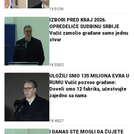
19:01
|
36
IZBORI PRED KRAJ 2026.
OPREDELIĆE SUDBINU SRBIJE
Vučić zamolio građane samo jednu
stvar
18:55
|
52
ULOŽILI SMO 135 MILIONA EVRA U
RUMU Vučić pozvao građane:
Doveli smo 12 fabrika, učestvujte
zajedno sa nama
18:40
|
27
I DANAS STE MOGLI DA ČUJETE