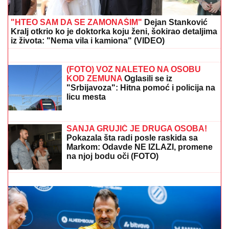
PROMENILA VERU, PA SAMA
OBJAVILA SVOJ INTIMNI SNIMAK
Pevačica opet šokira, slika stopala u
KESAMA: "Mažem ovčiju mast"
MARINA VISKOVIĆ U NIKAD
SMELIJEM STAJLINGU! U
kaubojkama i sa bezobraznim
prorezom na suknji pokazala izvajane
noge, a onda je sevnulo i više nego
što je planirala (Foto)
"HTEO SAM DA SE ZAMONAŠIM"
Dejan Stanković
Kralj otkrio ko je doktorka koju ženi, šokirao detaljima