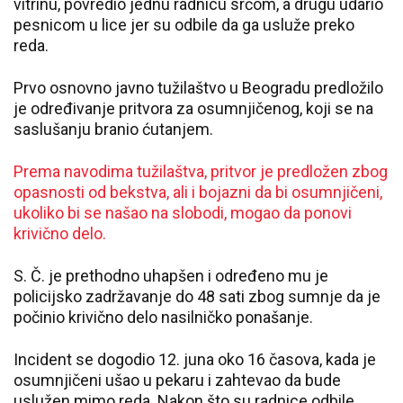
vitrinu, povredio jednu radnicu srčom, a drugu udario
pesnicom u lice jer su odbile da ga usluže preko
reda.
Prvo osnovno javno tužilaštvo u Beogradu predložilo
je određivanje pritvora za osumnjičenog, koji se na
saslušanju branio ćutanjem.
Prema navodima tužilaštva, pritvor je predložen zbog
opasnosti od bekstva, ali i bojazni da bi osumnjičeni,
ukoliko bi se našao na slobodi, mogao da ponovi
krivično delo.
S. Č. je prethodno uhapšen i određeno mu je
policijsko zadržavanje do 48 sati zbog sumnje da je
počinio krivično delo nasilničko ponašanje.
Incident se dogodio 12. juna oko 16 časova, kada je
osumnjičeni ušao u pekaru i zahtevao da bude
uslužen mimo reda. Nakon što su radnice odbile