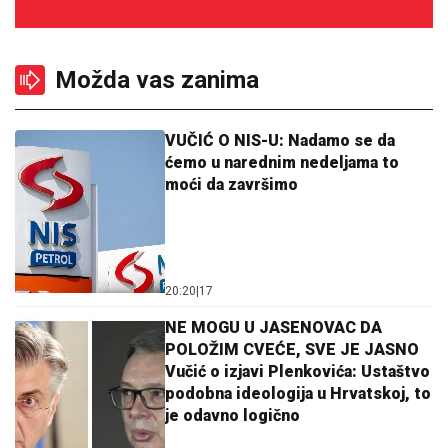
Možda vas zanima
VUČIĆ O NIS-U: Nadamo se da
ćemo u narednim nedeljama to
moći da završimo
20:20
|
17
NE MOGU U JASENOVAC DA
POLOŽIM CVEĆE, SVE JE JASNO
Vučić o izjavi Plenkovića: Ustaštvo
podobna ideologija u Hrvatskoj, to
je odavno logično