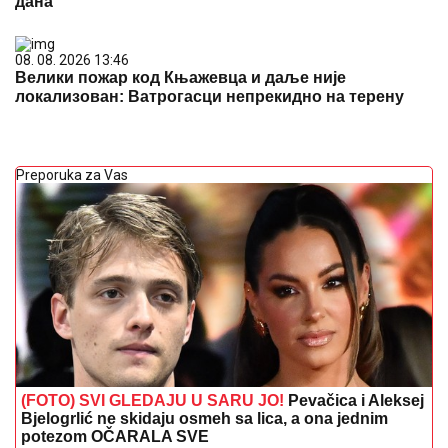
дана
08. 08. 2026 13:46
Велики пожар код Књажевца и даље није
локализован: Ватрогасци непрекидно на терену
Preporuka za Vas
(FOTO) SVI GLEDAJU U SARU JO!
Pevačica i Aleksej
Bjelogrlić ne skidaju osmeh sa lica, a ona jednim
potezom OČARALA SVE