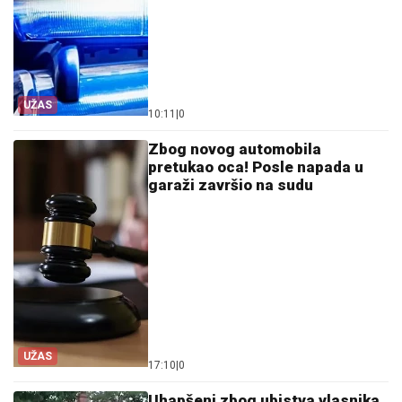
UŽAS
10:11
|
0
Zbog novog automobila
pretukao oca! Posle napada u
garaži završio na sudu
UŽAS
17:10
|
0
Uhapšeni zbog ubistva vlasnika