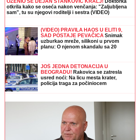
OŽENIO SE DEJAN STANKOVIĆ KRALJ!
Doktorka
otkrila kako se oseća nakon venčanja: "Zaljubljena
sam", tu su njegovi roditelji i sestra (VIDEO)
EVROLIGA ZA OVO NIJE SPREMNA:
Bivši vlasnici Lejkersa kupuju Asvel
(VIDEO) PRAVILA HAOS U ELITI 9,
SAD POSTAJE PEVAČICA
Snimak
uzburkao mreže, silikoni u prvom
planu: O njenom skandalu sa 20
godina starijim brujao Balkan