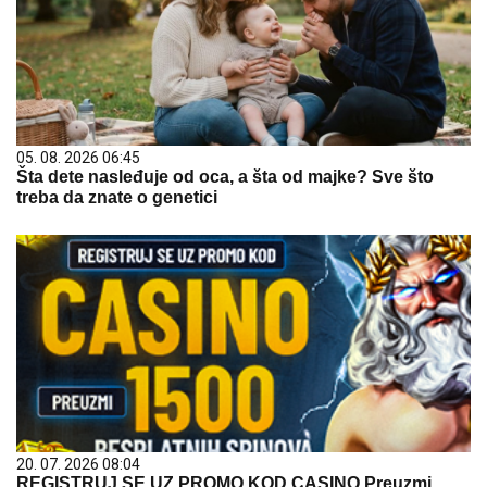
05. 08. 2026 06:45
Šta dete nasleđuje od oca, a šta od majke? Sve što
treba da znate o genetici
20. 07. 2026 08:04
REGISTRUJ SE UZ PROMO KOD CASINO Preuzmi