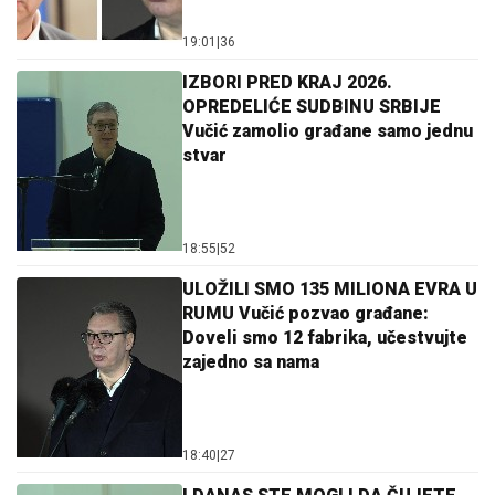
19:01
|
36
IZBORI PRED KRAJ 2026.
OPREDELIĆE SUDBINU SRBIJE
Vučić zamolio građane samo jednu
stvar
18:55
|
52
ULOŽILI SMO 135 MILIONA EVRA U
RUMU Vučić pozvao građane:
Doveli smo 12 fabrika, učestvujte
zajedno sa nama
18:40
|
27