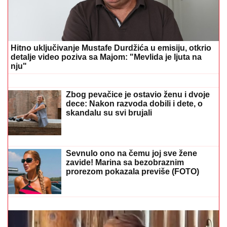
ORBAN POSETIO TRUBAČKU LEGENDU
Mađarski
političar uživa na Saboru trubača u Guči: Pozdravio
se sa muzičarima i jeo svadbarski kupus
JOŠ JEDNA DETONACIJA U
BEOGRADU!
Rakovica se zatresla
usred noći: Na licu mesta krater,
policija traga za počiniocem
"IZMEĐU JELENE I MENE NIKADA
NIŠTA NIJE BILO"
Goran Ratković
Rale se oglasio nakon što je Ana
pretila Slobinoj ženi: "Našao sam se
između prijatelja i žene koju volim
najviše na svetu!"