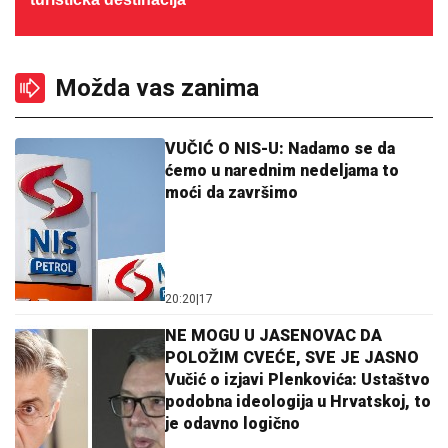
Možda vas zanima
VUČIĆ O NIS-U: Nadamo se da
ćemo u narednim nedeljama to
moći da završimo
20:20
|
17
NE MOGU U JASENOVAC DA
POLOŽIM CVEĆE, SVE JE JASNO
Vučić o izjavi Plenkovića: Ustaštvo
podobna ideologija u Hrvatskoj, to
je odavno logično