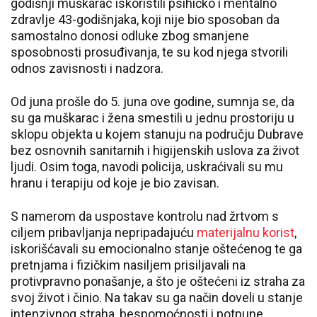
godišnji muškarac iskoristili psihičko i mentalno
zdravlje 43-godišnjaka, koji nije bio sposoban da
samostalno donosi odluke zbog smanjene
sposobnosti prosuđivanja, te su kod njega stvorili
odnos zavisnosti i nadzora.
Od juna prošle do 5. juna ove godine, sumnja se, da
su ga muškarac i žena smestili u jednu prostoriju u
sklopu objekta u kojem stanuju na području Dubrave
bez osnovnih sanitarnih i higijenskih uslova za život
ljudi. Osim toga, navodi policija, uskraćivali su mu
hranu i terapiju od koje je bio zavisan.
S namerom da uspostave kontrolu nad žrtvom s
ciljem pribavljanja nepripadajuću
materijalnu korist
,
iskorišćavali su emocionalno stanje oštećenog te ga
pretnjama i fizičkim nasiljem prisiljavali na
protivpravno ponašanje, a što je oštećeni iz straha za
svoj život i činio. Na takav su ga način doveli u stanje
intenzivnog straha, bespomoćnosti i potpune