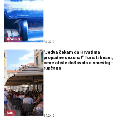
UŽASNO
20:37
|
0
"Jedva čekam da Hrvatima
propadne sezona!" Turisti besni,
cene otišle dođavola a smeštaj -
rupčaga
ŠOU
14:24
|
0