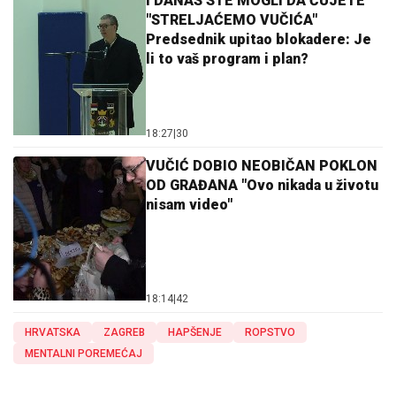
I DANAS STE MOGLI DA ČUJETE
"STRELJAĆEMO VUČIĆA"
Predsednik upitao blokadere: Je
li to vaš program i plan?
18:27
|
30
VUČIĆ DOBIO NEOBIČAN POKLON
OD GRAĐANA "Ovo nikada u životu
nisam video"
18:14
|
42
HRVATSKA
ZAGREB
HAPŠENJE
ROPSTVO
MENTALNI POREMEĆAJ