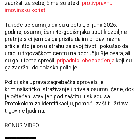
zadržali za sebe, čime su stekli
protivpravnu
imovinsku korist
.
Takođe se sumnja da su u petak, 5. juna 2026.
godine, osumnjičeni 43-godišnjaku uputili ozbiljne
pretnje s ciljem da ga prisile da im pribavi razne
artikle, što je on u strahu za svoj život i pokušao da
uradi u trgovačkom centru na području Bjelovara, ali
su ga u tome sprečili
pripadnici obezbeđenja
koji su
ga zadržali do dolaska policije.
Policijska uprava zagrebačka sprovela je
kriminalističko istraživanje i privela osumnjičene, dok
je oštećeni stavljen pod zaštitu u skladu sa
Protokolom za identifikaciju, pomoć i zaštitu žrtava
trgovine ljudima.
BONUS VIDEO