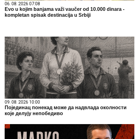
06. 08. 2026 07:08
Evo u kojim banjama važi vaučer od 10.000 dinara -
kompletan spisak destinacija u Srbiji
09. 08. 2026 10:00
Појединац понекад може да надвлада околности
које делују непобедиво