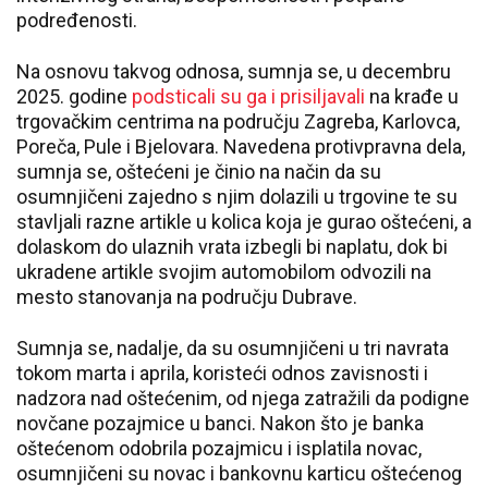
podređenosti.
Na osnovu takvog odnosa, sumnja se, u decembru
2025. godine
podsticali su ga i prisiljavali
na krađe u
trgovačkim centrima na području Zagreba, Karlovca,
Poreča, Pule i Bjelovara. Navedena protivpravna dela,
sumnja se, oštećeni je činio na način da su
osumnjičeni zajedno s njim dolazili u trgovine te su
stavljali razne artikle u kolica koja je gurao oštećeni, a
dolaskom do ulaznih vrata izbegli bi naplatu, dok bi
ukradene artikle svojim automobilom odvozili na
mesto stanovanja na području Dubrave.
Sumnja se, nadalje, da su osumnjičeni u tri navrata
tokom marta i aprila, koristeći odnos zavisnosti i
nadzora nad oštećenim, od njega zatražili da podigne
novčane pozajmice u banci. Nakon što je banka
oštećenom odobrila pozajmicu i isplatila novac,
osumnjičeni su novac i bankovnu karticu oštećenog