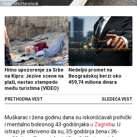
Foto: Shutterstock
Hitno upozorenje za Srbe
Nedeljni promet na
na Kipru: Jezive scene na
Beogradskoj berzi oko
plaži, nastao stampedo
459,74 miliona dinara
među turistima (VIDEO)
PRETHODNA VEST
SLEDEĆA VEST
Muškarac i žena godinu dana su iskorišćavali psihički
i mentalno bolesnog 43-godišnjaka
u Zagreb
u. U
istrazi je otkriveno da su, 35-godišnja žena i 36-