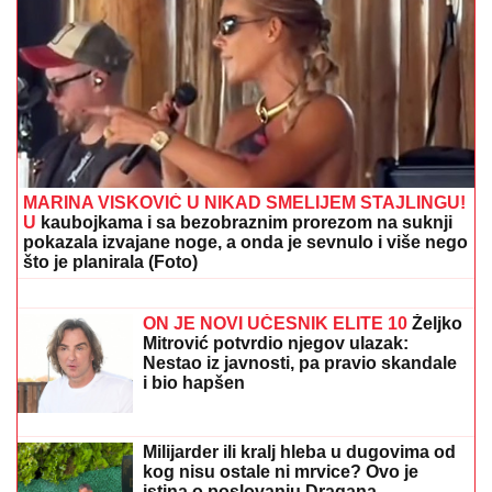
Hitno uključivanje Mustafe Durdžića u emisiju, otkrio
detalje video poziva sa Majom: "Mevlida je ljuta na
nju"
VERENICA DRAGANA STANKOVIĆA
POSTALA PREDMET PODSMEHA
Zbog jednog detalja sa veridbe je
urnišu na mrežama: "Bukvalno dva
dinara"
Zbog pevačice je ostavio ženu i dvoje
dece: Nakon razvoda dobili i dete, o
skandalu su svi brujali