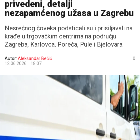
privedeni, detalji
nezapamćenog užasa u Zagrebu
Nesrećnog čoveka podsticali su i prisiljavali na
krađe u trgovačkim centrima na području
Zagreba, Karlovca, Poreča, Pule i Bjelovara
Autor:
Aleksandar Bečić
0
12.06.2026.
18:07