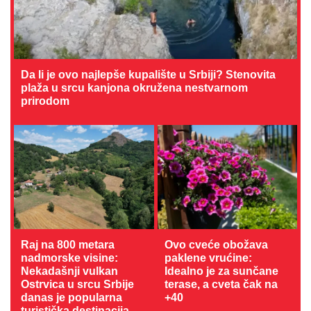
Da li je ovo najlepše kupalište u Srbiji? Stenovita
plaža u srcu kanjona okružena nestvarnom
prirodom
Raj na 800 metara
Ovo cveće obožava
nadmorske visine:
paklene vrućine:
Nekadašnji vulkan
Idealno je za sunčane
Ostrvica u srcu Srbije
terase, a cveta čak na
danas je popularna
+40
turistička destinacija