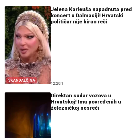
Jelena Karleuša napadnuta pred
koncert u Dalmaciji! Hrvatski
političar nije birao reči
SKANDALČINA
12:20
|
1
Direktan sudar vozova u
Hrvatskoj! Ima povređenih u
železničkoj nesreći