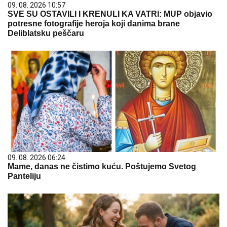
09. 08. 2026 10:57
SVE SU OSTAVILI I KRENULI KA VATRI: MUP objavio
potresne fotografije heroja koji danima brane
Deliblatsku peščaru
09. 08. 2026 06:24
Mame, danas ne čistimo kuću. Poštujemo Svetog
Panteliju