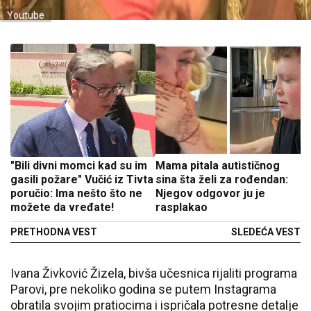
Youtube
"Bili divni momci kad su im
Mama pitala autističnog
gasili požare" Vučić iz Tivta
sina šta želi za rođendan:
poručio: Ima nešto što ne
Njegov odgovor ju je
možete da vređate!
rasplakao
PRETHODNA VEST
SLEDEĆA VEST
Ivana Živković Žizela, bivša učesnica rijaliti programa
Parovi, pre nekoliko godina se putem Instagrama
obratila svojim pratiocima i ispričala potresne detalje