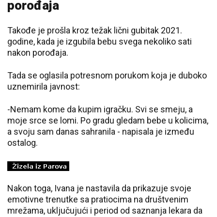
porođaja
Takođe je prošla kroz težak lični gubitak 2021.
godine, kada je izgubila bebu svega nekoliko sati
nakon porođaja.
Tada se oglasila potresnom porukom koja je duboko
uznemirila javnost:
-Nemam kome da kupim igračku. Svi se smeju, a
moje srce se lomi. Po gradu gledam bebe u kolicima,
a svoju sam danas sahranila - napisala je između
ostalog.
Nakon toga, Ivana je nastavila da prikazuje svoje
emotivne trenutke sa pratiocima na društvenim
mrežama, uključujući i period od saznanja lekara da