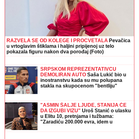
"DEVOJKA JE RADNICA U NJEGOVOJ FIRMI, PRAVI
BUREKE"
Jovana Jeremić neće više da ćuti,
progovorila o Draganu Stankoviću i veridbi:
"Poklanjam mu titulu bivšeg dečka JJ"
"UZNEMIREN SAM, BRAT MI JE
OKRUŽEN POŽARIMA"
Darko
Tanasijević očajan zbog loše situacije
u Deliblatskoj peščari: "SVI SU
EVAKUISANI", otkrio koje informacije
ima
OVO JE TRAGIČNA PRIČA KOJA SE
KRIJE IZA PESME "IVANOVA
KORITA"
Merima Njegomir tražila
IZMENU teksta: "Ti stihovi su
naknadno dopisani"