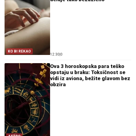
KO BI REKAO
12:30
|
0
Ova 3 horoskopska para teško
opstaju u braku: Toksičnost se
vidi iz aviona, bežite glavom bez
obzira