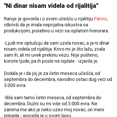
"Ni dinar nisam videla od rijalitija"
Ranije je govorila i o svom učešću u rijalitiju
Parovi
,
otkrivši da je imala neprijatna iskustva sa
produkcijom, posebno u vezi sa isplatom honorara.
-Ljudi me optužuju da sam uzela novac, a ja ni dinar
nisam videla od rijalitija. Krivo mi je što lažu, zvala
sam ih, ali mi uvek prekinu vezu. Nije pošteno,
koriste ljude, pa ih posle ne isplate - izjavila je.
Dodala je i da joj je za četiri meseca učešća, od
septembra do decembra, navodno ostao dug veći od
3.000 evra:
-Bila sam tamo četiri meseca, od septembra do
decembra. Dužni su mi više od 3.000 evra. Ne
zanima me ako je neko uzeo moj novac, on meni
pripada - govorila je u svom lajvu.