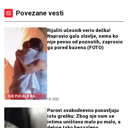
Povezane vesti
Rijaliti učesnik verio dečka!
Napravio gala slavlje, nema ko
nije pevao od poznatih, zaprosio
ga pored bazena (FOTO)
SVE PUCALO NA
18:20
|
0
SLAVLJU
Parovi svakodnevno ponavljaju
istu grešku: Zbog nje vam se
intima uništava malo po malo, a
deluje tako bezazleno