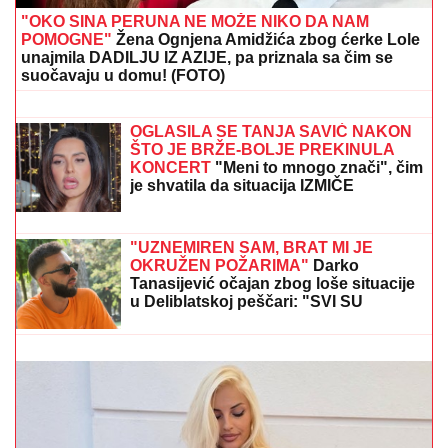
"OKO SINA PERUNA NE MOŽE NIKO DA NAM
POMOGNE"
Žena Ognjena Amidžića zbog ćerke Lole
unajmila DADILJU IZ AZIJE, pa priznala sa čim se
suočavaju u domu! (FOTO)
Nada Topčagić prekinula koncert, pa
se obratila OBEZBEĐENJU: "Ne mogu
da skočim, slomiću nogu!", evo šta se
desilo
OGLASILA SE TANJA SAVIĆ NAKON
ŠTO JE BRŽE-BOLJE PREKINULA
KONCERT
"Meni to mnogo znači", čim
je shvatila da situacija IZMIČE
KONTROLI morala da reaguje