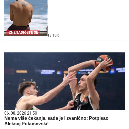
IZNENADIĆETE SE
18:10
|
0
06. 08. 2026 21:50
Nema više čekanja, sada je i zvanično: Potpisao
Aleksej Pokuševski!