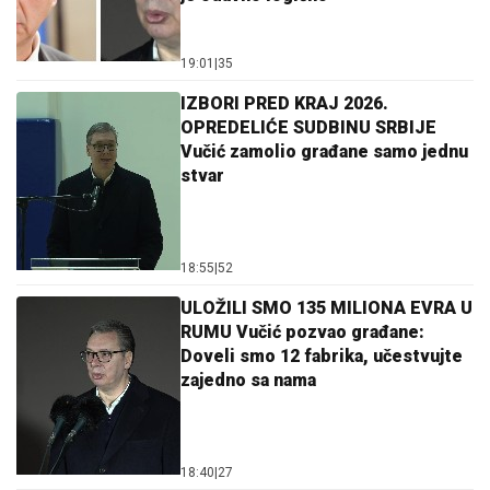
19:01
|
35
IZBORI PRED KRAJ 2026.
OPREDELIĆE SUDBINU SRBIJE
Vučić zamolio građane samo jednu
stvar
18:55
|
52
ULOŽILI SMO 135 MILIONA EVRA U
RUMU Vučić pozvao građane:
Doveli smo 12 fabrika, učestvujte
zajedno sa nama
18:40
|
27