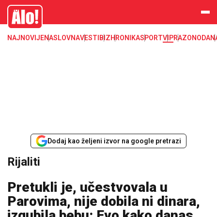
Zadruga, Rijaliti, Zadruga 4
Alo
NAJNOVIJE
NASLOVNA
VESTI
BIZ
HRONIKA
SPORT
VIP
RAZONODA
N
Dodaj kao željeni izvor na google pretrazi
Rijaliti
Pretukli je, učestvovala u
Parovima, nije dobila ni dinara,
izgubila bebu: Evo kako danas