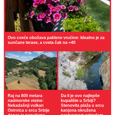
Ovo cveće obožava paklene vrućine: Idealno je za
sunčane terase, a cveta čak na +40
Raj na 800 metara
Da li je ovo najlepše
nadmorske visine:
kupalište u Srbiji?
Nekadašnji vulkan
Stenovita plaža u srcu
Ostrvica u srcu Srbije
kanjona okružena