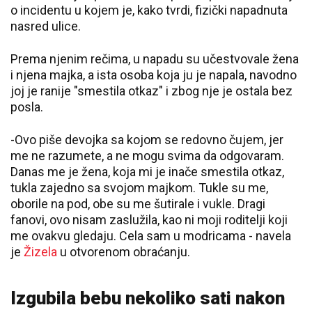
o incidentu u kojem je, kako tvrdi, fizički napadnuta
nasred ulice.
Prema njenim rečima, u napadu su učestvovale žena
i njena majka, a ista osoba koja ju je napala, navodno
joj je ranije "smestila otkaz" i zbog nje je ostala bez
posla.
-Ovo piše devojka sa kojom se redovno čujem, jer
me ne razumete, a ne mogu svima da odgovaram.
Danas me je žena, koja mi je inače smestila otkaz,
tukla zajedno sa svojom majkom. Tukle su me,
oborile na pod, obe su me šutirale i vukle. Dragi
fanovi, ovo nisam zaslužila, kao ni moji roditelji koji
me ovakvu gledaju. Cela sam u modricama - navela
je
Žizela
u otvorenom obraćanju.
Izgubila bebu nekoliko sati nakon