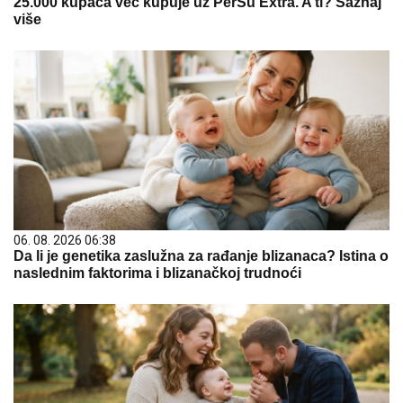
25.000 kupaca već kupuje uz PerSu Extra. A ti? Saznaj
više
06. 08. 2026 06:38
Da li je genetika zaslužna za rađanje blizanaca? Istina o
naslednim faktorima i blizanačkoj trudnoći