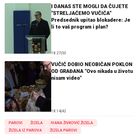
I DANAS STE MOGLI DA ČUJETE
"STRELJAĆEMO VUČIĆA"
Predsednik upitao blokadere: Je
li to vaš program i plan?
18:27
|
30
VUČIĆ DOBIO NEOBIČAN POKLON
OD GRAĐANA "Ovo nikada u životu
nisam video"
18:14
|
42
PAROVI
ŽIZELA
IVANA ŽIVKOVIĆ ŽIZELA
ŽIZELA IZ PAROVA
ŽIZELA PAROVI