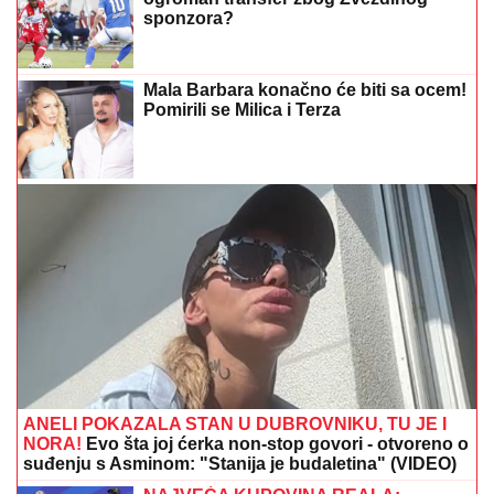
UGINULO 35
ŽIVOTINjA U NAJGORIM MUKAMA:
Držali ih bez hrane i vode - podignuta optužnica
"ASMIN ŠALJE LJUDE, STANIJA ĆE
DA IZGUBI VIZU"
Uroš Stanić o ulasku
u Elitu 10, pretnjama i tužbama:
"Zaradiću 200.000 evra, idem u
američku ambasadu"
GORI INSTAGRAM!
Nataša Bekvalac
BRUTALNO zapušila usta
dušebrižnicima: Progovorila o
RAZVODIMA, uvredama na račun
izgleda, pa otkrila ŠOK DETALJE