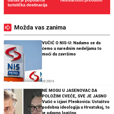
danas je popularna
nestvarnom prirodom
turistička destinacija
Možda vas zanima
VUČIĆ O NIS-U: Nadamo se da
ćemo u narednim nedeljama to
moći da završimo
20:20
|
16
NE MOGU U JASENOVAC DA
POLOŽIM CVEĆE, SVE JE JASNO
Vučić o izjavi Plenkovića: Ustaštvo
podobna ideologija u Hrvatskoj, to
je odavno logično