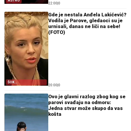
ASTRO
22:00
|
0
Gde je nestala Anđela Lakićević?
Vodila je Parove, gledaoci su je
urnisali, danas ne liči na sebe!
(FOTO)
ŠOK
20:00
|
0
TRANSFORMACIJA!
Ovo je glavni razlog zbog kog se
parovi svađaju na odmoru:
Jedna stvar može skupo da vas
košta