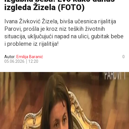
izgleda Žizela (FOTO)
Ivana Živković Žizela, bivša učesnica rijalitija
Parovi, prošla je kroz niz teških životnih
situacija, uključujući napad na ulici, gubitak bebe
i probleme iz rijalitija!
Autor:
Emilija Baranić
0
05.06.2026.
12:20