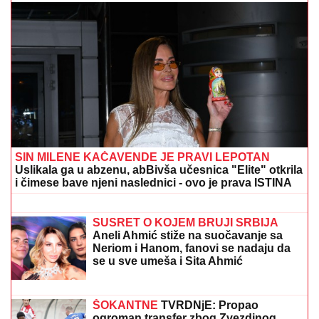
RAZVELA SE OD KOLEGE I PROCVETALA
Pevačica
u vrtoglavim štiklama i haljini pripijenoj uz telo
pokazala figuru nakon dva porođaj (Foto)
IMALA JE 47 SINOVA I SAMO JEDNU
ĆERKU:
Evo zbog čega je Esma
Redžepova usvajala samo dečake,
pred smrt donela neočekivanu odluku
SRPSKOM REPREZENTATIVCU
DEMOLIRAN AUTO
Saša Lukić bio u
inostranstvu kada su mu polupana
stakla na skupocenom "bentliju"