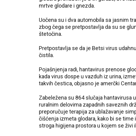
mrtve glodare i gnezda.
Uočena su i dva automobila sa jasnim tra
zbog čega se pretpostavlja da su se glu
štetočina.
Pretpostavlja se da je Betsi virus udahnul
čistila.
Pojašnjenja radi, hantavirus prenose glo
kada virus dospe u vazduh iz urina, izmet
takvih čestica, objasno je amerčki Centar
Zabeležena su 864 slučaja hantavirusa u
ruralnim delovima zapadnih saveznih drža
preporučuje terapija za ublažavanje si
čišćenja izmeta glodara, kako bi se tim
stroga higijena prostora u kojem se živi i