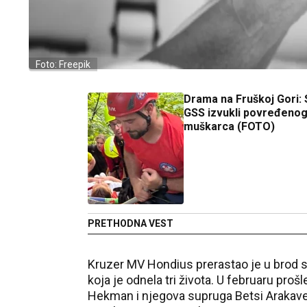
Foto: Freepik
Drama na Fruškoj Gori: 
GSS izvukli povređeno
muškarca (FOTO)
PRETHODNA VEST
Kruzer MV Hondius prerastao je u brod sm
koja je odnela tri života. U februaru pro
Hekman i njegova supruga Betsi Arakave