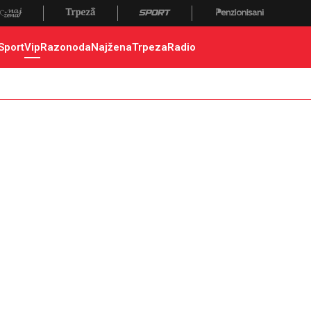
Sport
Vip
Razonoda
Najžena
Trpeza
Radio