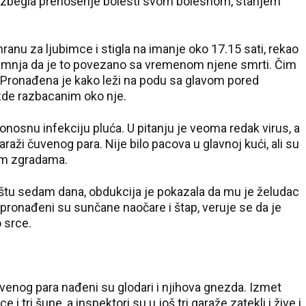
bi izbegla prenošenje bolesti svom bolesnom, starijem
ranu za ljubimce i stigla na imanje oko 17.15 sati, rekao
e sumnja da je to povezano sa vremenom njene smrti. Čim
e. Pronađena je kako leži na podu sa glavom pored
ezde razbacanim oko nje.
onosnu infekciju pluća. U pitanju je veoma redak virus, a
raži čuvenog para. Nije bilo pacova u glavnoj kući, ali su
nim zgradama.
ištu sedam dana, obdukcija je pokazala da mu je želudac
28 °C
 pronađeni su sunčane naočare i štap, veruje se da je
o srce.
Loznica
enog para nađeni su glodari i njihova gnezda. Izmet
 i tri šupe, a inspektori su u još tri garaže zatekli i žive i