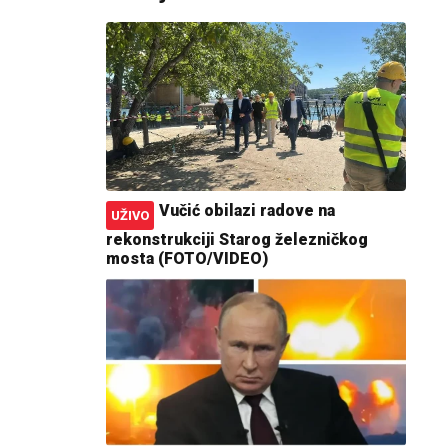
Vučić obilazi radove na
UŽIVO
rekonstrukciji Starog železničkog
mosta (FOTO/VIDEO)