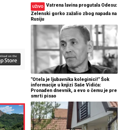
Vatrena lavina progutala Odesu:
UŽIVO
Zelenski gorko zažalio zbog napada na
Rusiju
"Otela je ljubavnika koleginici!" Šok
informacije u knjizi Saše Vidića:
Pronađen dnevnik, a evo o čemu je pre
smrti pisao