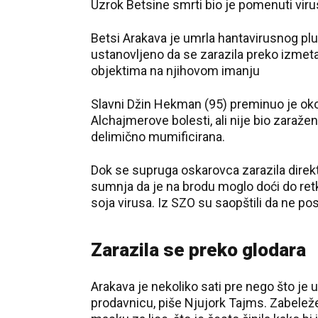
Uzrok Betsine smrti bio je pomenuti viru
Betsi Arakava je umrla hantavirusnog pl
ustanovljeno da se zarazila preko izmet
objektima na njihovom imanju
Slavni Džin Hekman (95) preminuo je oko
Alchajmerove bolesti, ali nije bio zaraže
delimično mumificirana.
Dok se supruga oskarovca zarazila direk
sumnja da je na brodu moglo doći do re
soja virusa. Iz SZO su saopštili da ne po
Zarazila se preko glodara
Arakava je nekoliko sati pre nego što je 
prodavnicu, piše Njujork Tajms. Zabeležen