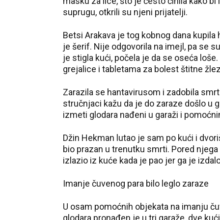
masku za lice, što je često činila kako 
suprugu, otkrili su njeni prijatelji.
Betsi Arakava je tog kobnog dana kupila h
je šerif. Nije odgovorila na imejl, pa s
je stigla kući, počela je da se oseća loš
grejalice i tabletama za bolest štitne žl
Zarazila se hantavirusom i zadobila smrt
stručnjaci kažu da je do zaraze došlo u ga
izmeti glodara nađeni u garaži i pomoć
Džin Hekman lutao je sam po kući i dvor
bio prazan u trenutku smrti. Pored njega
izlazio iz kuće kada je pao jer ga je izdal
Imanje čuvenog para bilo leglo zaraze
U osam pomoćnih objekata na imanju čuv
glodara pronađen je u tri garaže, dve kućice