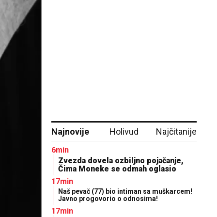
Najnovije
Holivud
Najčitanije
6min
Zvezda dovela ozbiljno pojačanje,
Čima Moneke se odmah oglasio
17min
Naš pevač (77) bio intiman sa muškarcem!
Javno progovorio o odnosima!
17min