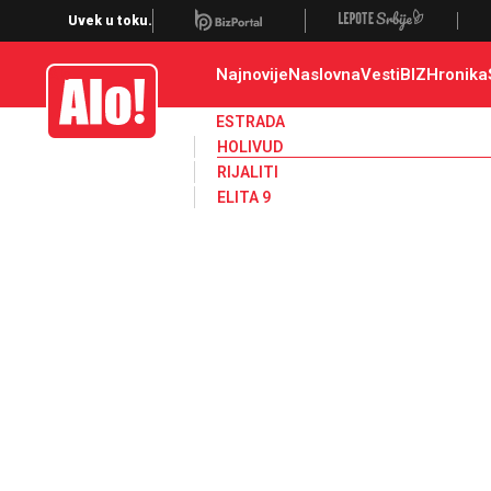
Holivud, poznati
Uvek u toku.
Najnovije
Naslovna
Vesti
BIZ
Hronika
Alo
ESTRADA
HOLIVUD
RIJALITI
ELITA 9