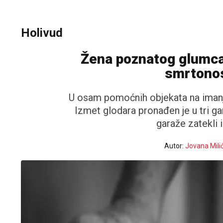
Holivud
Žena poznatog glumca
smrtonos
U osam pomoćnih objekata na imanju
Izmet glodara pronađen je u tri gara
garaže zatekli 
Autor:
Jovana Mili