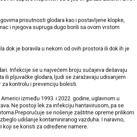
govima prisutnosti glodara kao i postavljene klopke,
mac i njegova supruga dugo borili sa ovom vrstom
a dok je boravila u nekom od ovih prostora ili dok ih je
dari. Infekcije se u najvećem broju sučajeva dešavaju
a ili pljuvačke glodara, ljudi se zaražavaju udisanjem
 za kontrolu i prevenciju bolesti.
 Americi između 1993. i 2022. godine, uglavnom u
va. Ne postoji lek za infekciju hantavirusom, pa se
mptoma.Preporučuje se nošenje zaštitne opreme prilikom
e izbeglo udišanje kontaminiranog vazduha. I naravno,
li koji se koristi za određene namere.