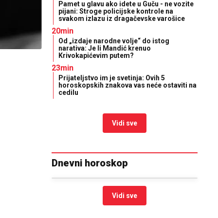
Pamet u glavu ako idete u Guču - ne vozite
pijani: Stroge policijske kontrole na
svakom izlazu iz dragačevske varošice
20min
Od „izdaje narodne volje“ do istog
narativa: Je li Mandić krenuo
Krivokapićevim putem?
23min
Prijateljstvo im je svetinja: Ovih 5
horoskopskih znakova vas neće ostaviti na
cedilu
Vidi sve
Dnevni horoskop
Vidi sve