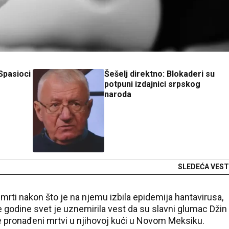
Spasioci
Šešelj direktno: Blokaderi su
g
potpuni izdajnici srpskog
naroda
SLEDEĆA VEST
rti nakon što je na njemu izbila epidemija hantavirusa,
šle godine svet je uznemirila vest da su slavni glumac Džin
 pronađeni mrtvi u njihovoj kući u Novom Meksiku.