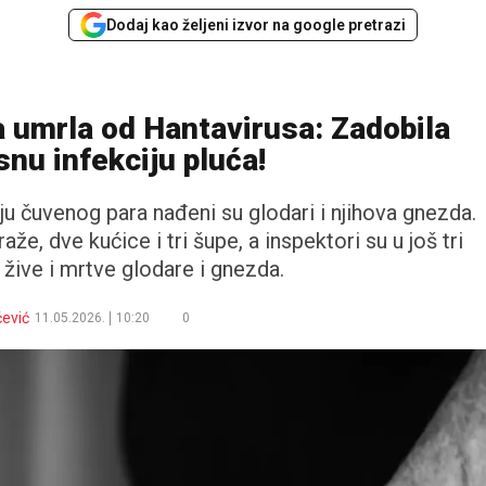
Dodaj kao željeni izvor na google pretrazi
 umrla od Hantavirusa: Zadobila
nu infekciju pluća!
 čuvenog para nađeni su glodari i njihova gnezda.
že, dve kućice i tri šupe, a inspektori su u još tri
i žive i mrtve glodare i gnezda.
ćević
11.05.2026.
10:20
0