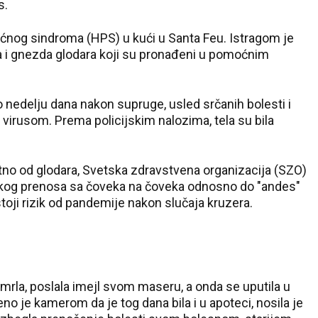
s.
ućnog sindroma (HPS) u kući u Santa Feu. Istragom je
a i gnezda glodara koji su pronađeni u pomoćnim
 nedelju dana nakon supruge, usled srčanih bolesti i
n virusom. Prema policijskim nalozima, tela su bila
tno od glodara, Svetska zdravstvena organizacija (SZO)
tkog prenosa sa čoveka na čoveka odnosno do "andes"
stoji rizik od pandemije nakon slučaja kruzera.
umrla, poslala imejl svom maseru, a onda se uputila u
o je kamerom da je tog dana bila i u apoteci, nosila je