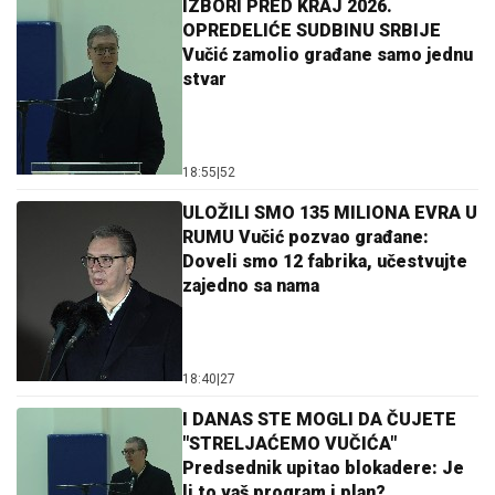
IZBORI PRED KRAJ 2026.
OPREDELIĆE SUDBINU SRBIJE
Vučić zamolio građane samo jednu
stvar
18:55
|
52
ULOŽILI SMO 135 MILIONA EVRA U
RUMU Vučić pozvao građane:
Doveli smo 12 fabrika, učestvujte
zajedno sa nama
18:40
|
27
I DANAS STE MOGLI DA ČUJETE
"STRELJAĆEMO VUČIĆA"
Predsednik upitao blokadere: Je
li to vaš program i plan?