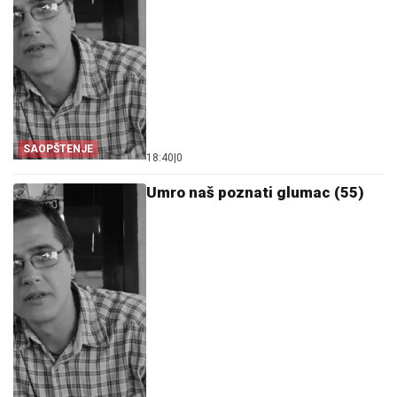
SAOPŠTENJE
18:40
|
0
Umro naš poznati glumac (55)