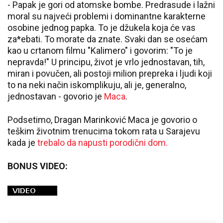
- Papak je gori od atomske bombe. Predrasude i lažni
moral su najveći problemi i dominantne karakterne
osobine jednog papka. To je džukela koja će vas
za*ebati. To morate da znate. Svaki dan se osećam
kao u crtanom filmu "Kalimero" i govorim: "To je
nepravda!" U principu, život je vrlo jednostavan, tih,
miran i povučen, ali postoji milion prepreka i ljudi koji
to na neki način iskomplikuju, ali je, generalno,
jednostavan - govorio je
Maca
.
Podsetimo, Dragan Marinković Maca je govorio o
teškim životnim trenucima tokom rata u Sarajevu
kada je
trebalo da napusti porodični dom.
BONUS VIDEO: