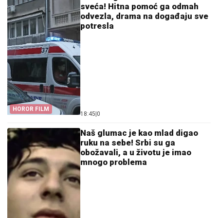
sveća! Hitna pomoć ga odmah
odvezla, drama na događaju sve
potresla
HOROR FILM
18:45
|
0
Naš glumac je kao mlad digao
ruku na sebe! Srbi su ga
obožavali, a u životu je imao
mnogo problema