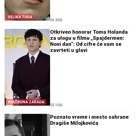
VELIKA TUGA
06:30
|
0
Otkriven honorar Toma Holanda
za ulogu u filmu „Spajdermen:
Novi dan“: Od cifre će vam se
zavrteti u glavi
REKORDNA ZARADA
20:10
|
0
Poznato vreme i mesto sahrane
Dragiše Milojkovića