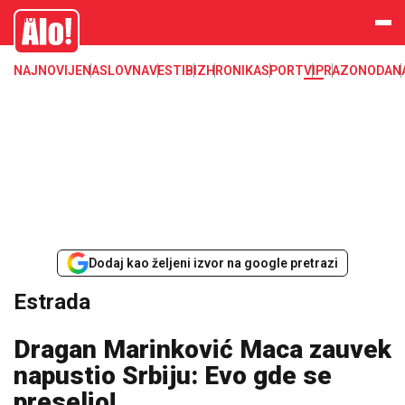
Estrada, poznati, VIP
Alo
NAJNOVIJE
NASLOVNA
VESTI
BIZ
HRONIKA
SPORT
VIP
RAZONODA
N
Dodaj kao željeni izvor na google pretrazi
Estrada
Dragan Marinković Maca zauvek
napustio Srbiju: Evo gde se
preselio!