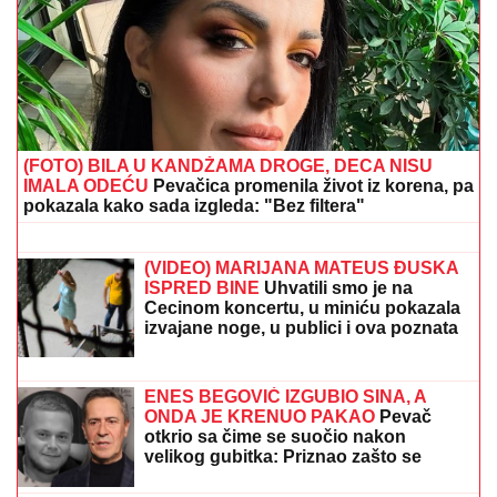
JOŠ JEDNO SLAVLJE U VILI DRAGANA
STANKOVIĆA
Nakon veridbe priredio Aleksandri
novo iznenađenje: Gosti sve snimili, ona nije mogla
da sakrije šok (Video)
"IZMEĐU JELENE I MENE NIKADA
NIŠTA NIJE BILO"
Goran Ratković
Rale se oglasio nakon što je Ana
pretila Slobinoj ženi: "Našao sam se
između prijatelja i žene koju volim
najviše na svetu!"
"ODUSTALI SMO OD VANTELESNE
NAKON NEUSPEŠNIH POKUŠAJA"
Voditeljka sa mužem slavi 16 godina
braka: "Dovoljni smo jedno drugom"