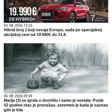
03. 08. 2026 13:23
Hibrid broj 1 koji osvaja Evropu, sada po specijalnoj
akcijskoj ceni od 19.990€ do 31.8.
06. 08. 2026 09:39
Marija (3) se igrala u dvorištu i samo je nestala: Posle
42 godine otac je pronašao, zanemeo je kada je saznao
gde je bila