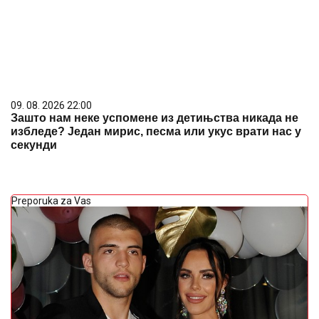
09. 08. 2026 22:00
Зашто нам неке успомене из детињства никада не
избледе? Један мирис, песма или укус врати нас у
секунди
Preporuka za Vas