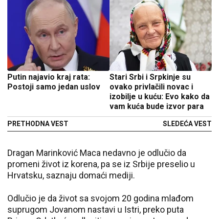
Putin najavio kraj rata:
Stari Srbi i Srpkinje su
Postoji samo jedan uslov
ovako privlačili novac i
izobilje u kuću: Evo kako da
vam kuća bude izvor para
PRETHODNA VEST
SLEDEĆA VEST
Dragan Marinković Maca nedavno je odlučio da
promeni život iz korena, pa se iz Srbije preselio u
Hrvatsku, saznaju domaći mediji.
Odlučio je da život sa svojom 20 godina mlađom
suprugom Jovanom nastavi u Istri, preko puta