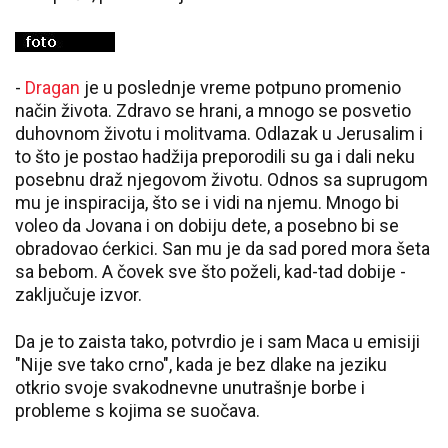
-
Dragan
je u poslednje vreme potpuno promenio
način života. Zdravo se hrani, a mnogo se posvetio
duhovnom životu i molitvama. Odlazak u Jerusalim i
to što je postao hadžija preporodili su ga i dali neku
posebnu draž njegovom životu. Odnos sa suprugom
mu je inspiracija, što se i vidi na njemu. Mnogo bi
voleo da Jovana i on dobiju dete, a posebno bi se
obradovao ćerkici. San mu je da sad pored mora šeta
sa bebom. A čovek sve što poželi, kad-tad dobije -
zaključuje izvor.
Da je to zaista tako, potvrdio je i sam Maca u emisiji
"Nije sve tako crno", kada je bez dlake na jeziku
otkrio svoje svakodnevne unutrašnje borbe i
probleme s kojima se suočava.