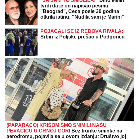
GINISOVA
KNjIGA REKORDA: Najveći vatromet u
istoriji izveden 4. jula u Vašingtonu
ENES BEGOVIĆ IZGUBIO SINA, A
ONDA JE KRENUO PAKAO
Pevač
otkrio sa čime se suočio nakon
velikog gubitka: Priznao zašto se
zapravo povukao iz javnosti
MIRKA VASILJEVIĆ SVA U
CIRKONIMA, BOSILJČIĆ RAZVEZAO
KRAVATU
Poznati prošetali crvenim
tepihom, pa usledio vatromet: Gala
Videnović nakon mnogo vremena u
javnosti (Video)