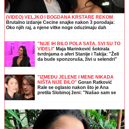
(VIDEO) VELJKO I BOGDANA KRSTARE REKOM
Brutalno izdanje Cecine snajke nakon 3 porođaja:
Oko njih raj, a njene vitke noge oduzimaju dah
PRONAĐEN NESTALI MLADIĆ IZ
BORČE
Poznat po nadimku "Fifti"
"NIJE IH BILO POLA SATA, SVI SU TO
VIDELI"
Maja Marinković šokirala
tvrdnjama o aferi Stanije i Takija: "Želi
da bude sponzoruša, živi u selendri"