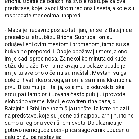
Briona. Odatle će odlaziti na svoje nastupe sa dve
predstave, koje izvodi širom regiona i sveta, a koje su
rasprodate mesecima unapred.
- Maca je nedavno postao Istrijan, jer se iz Batajnice
preselio u Istru, blizu Briona. Supruga i on su
oduševljeni ovim mestom i promenom, tamo su se
bukvalno preporodili. Oboje obožavaju more, a ono
im je sad ispred nosa. Za nekoliko minuta od kuće
stižu do plaže. Ne nameravaju da odlaze odatle jer
im je tu sve ono o čemu su maštali. Meštani su ga
dole prihvatili kao svoga, a i on je sa njima kliknuo na
prvu. Blizu mu je i Italija, koja mu je oduvek bliska
srcu, pa i tamo on i Jovana često putuju i provode
slobodno vreme. Maci je ovo trenutna baza, o
Batajnici i Srbiji ne razmišlja uopšte. Iz Istre odlazi i
na predstave, koje su jedne od najpopularnijih, i to ne
samo u regionu već i širom sveta. Do ulaznica je
gotovo nemoguće doći - priča sagovornik upućen u
celu priču, pa nastavlja: