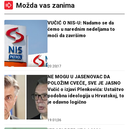
Možda vas zanima
VUČIĆ O NIS-U: Nadamo se da
ćemo u narednim nedeljama to
moći da završimo
20:20
|
17
NE MOGU U JASENOVAC DA
POLOŽIM CVEĆE, SVE JE JASNO
Vučić o izjavi Plenkovića: Ustaštvo
podobna ideologija u Hrvatskoj, to
je odavno logično
19:01
|
36