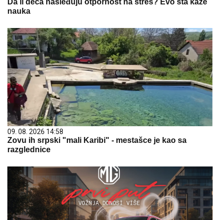
Da li deca nasleđuju otpornost na stres? Evo šta kaže
nauka
09. 08. 2026 14:58
Zovu ih srpski "mali Karibi" - mestašce je kao sa
razglednice