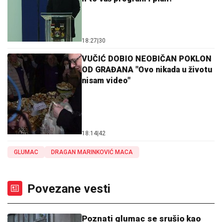
18:27
|
30
VUČIĆ DOBIO NEOBIČAN POKLON
OD GRAĐANA "Ovo nikada u životu
nisam video"
18:14
|
42
GLUMAC
DRAGAN MARINKOVIĆ MACA
Povezane vesti
Poznati glumac se srušio kao