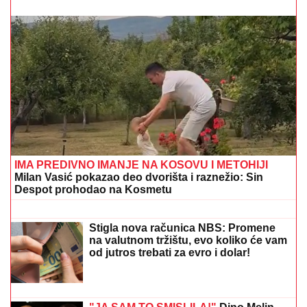
(FOTO) BILA U KANDŽAMA DROGE, DECA NISU
IMALA ODEĆU
Pevačica promenila život iz korena, pa
pokazala kako sada izgleda: "Bez filtera"
JUČE JE LAGANO DOŠLO!
Evo
novog Tip "sigurica tiketa" sa tri
realne kvote
(VIDEO) MARIJANA MATEUS ĐUSKA
ISPRED BINE
Uhvatili smo je na
Cecinom koncertu, u miniću pokazala
izvajane noge, u publici i ova poznata
pevačica uživa sa mužem